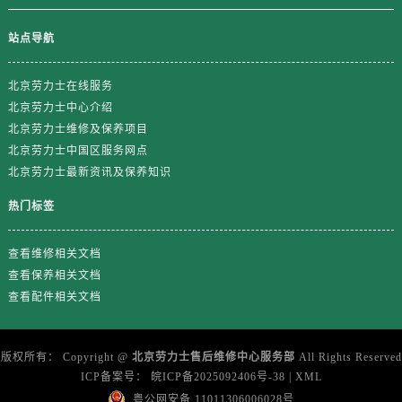
江苏省徐州市鼓楼区淮海东路29号苏宁广场IFC国际金融中心35层3508室劳力士售后服务中心（需提前预约）
江苏省盐城市盐都区世纪大道5号盐城金融城写字楼1号楼16层1604室劳力士售后服务中心（需提前预约）
站点导航
江苏省扬州市邗江区国展路29号星耀天地写字楼1号楼18层1803室劳力士售后服务中心（需提前预约）
江苏省镇江市京口区中山东路劳力士售后服务中心（需提前预约）
北京劳力士在线服务
江西省抚州市临川区赣东大道劳力士售后服务中心（需提前预约）
北京劳力士中心介绍
北京劳力士维修及保养项目
江西省赣州市章贡区文清路劳力士售后服务中心（需提前预约）
北京劳力士中国区服务网点
江西省吉安市吉州区井冈山大道劳力士售后服务中心（需提前预约）
北京劳力士最新资讯及保养知识
江西省景德镇市珠山区珠山中路劳力士售后服务中心（需提前预约）
热门标签
江西省九江市浔阳区浔阳路劳力士售后服务中心（需提前预约）
江西省南昌市红谷滩新区红谷中大道998号绿地双子塔（中央广场）A1座办公楼14层1407室劳力士售后服务中心（需提前预约）
查看维修相关文档
江西省萍乡市安源区萍安北大道与康庄路交叉口劳力士售后服务中心（需提前预约）
查看保养相关文档
江西省上饶市信州区滨江西路劳力士售后服务中心（需提前预约）
查看配件相关文档
江西省新余市渝水区北湖西路劳力士售后服务中心（需提前预约）
江西省宜春市袁州区中山中路劳力士售后服务中心（需提前预约）
版权所有：
Copyright @
北京劳力士售后维修中心服务部
All Rights Reserved
江西省鹰潭市月湖区胜利东路劳力士售后服务中心（需提前预约）
ICP备案号：
皖ICP备2025092406号-38
|
XML
山东省德州市德城区东风中路劳力士售后服务中心（需提前预约）
粤公网安备 11011306006028号