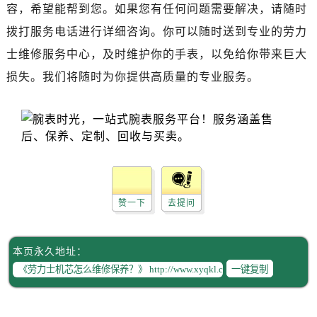
黑龙江省齐齐哈尔市龙沙区龙华路劳力士售后服务中心（需提前预约）
容，希望能帮到您。如果您有任何问题需要解决，请随时
黑龙江省双鸭山市尖山区新兴大街劳力士售后服务中心（需提前预约）
拨打服务电话进行详细咨询。你可以随时送到专业的劳力
黑龙江省绥化市北林区新华街与康庄路交叉口劳力士售后服务中心（需提前预约）
士维修服务中心，及时维护你的手表，以免给你带来巨大
黑龙江省伊春市伊美区通河路劳力士售后服务中心（需提前预约）
损失。我们将随时为你提供高质量的专业服务。
吉林省白城市洮北区明仁南街劳力士售后服务中心（需提前预约）
吉林省白山市浑江区浑江大街劳力士售后服务中心（需提前预约）
吉林省吉林市船营区河南街劳力士售后服务中心（需提前预约）
吉林省辽源市龙山区人民大街劳力士售后服务中心（需提前预约）
吉林省梅河口市新华街道梅河大街劳力士售后服务中心（需提前预约）
吉林省四平市铁东区紫气大路与南九经街交汇处劳力士售后服务中心（需提前预约）
赞一下
去提问
吉林省松原市宁江区五环大街劳力士售后服务中心（需提前预约）
吉林省通化市东昌区环通乡江南大街劳力士售后服务中心（需提前预约）
吉林省延边市延吉市解放路劳力士售后服务中心（需提前预约）
本页永久地址：
辽宁省鞍山市铁东区站前街劳力士售后服务中心（需提前预约）
一键复制
辽宁省本溪市平山区胜利路劳力士售后服务中心（需提前预约）
辽宁省朝阳市双塔区新华路劳力士售后服务中心（需提前预约）