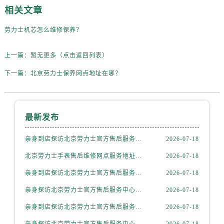
辽宁省丹东市振兴区七经街劳力士售后服务中心（需提前预约）
相关文章
辽宁省抚顺市新抚区东一路劳力士售后服务中心（需提前预约）
劳力士机芯怎么维修保养？
辽宁省阜新市海州区解放大街劳力士售后服务中心（需提前预约）
辽宁省葫芦岛市连山区中央路劳力士售后服务中心（需提前预约）
上一篇：
暂无更多（点击返回列表）
辽宁省锦州市古塔区中央大街劳力士售后服务中心（需提前预约）
下一篇：
北京劳力士保养网点地址在哪？
辽宁省辽阳市白塔区新运大街劳力士售后服务中心（需提前预约）
辽宁省盘锦市兴隆台区石油大街劳力士售后服务中心（需提前预约）
辽宁省铁岭市银州区南马路劳力士售后服务中心（需提前预约）
辽宁省营口市站前区市府路与渤海大街交叉口劳力士售后服务中心（需提前预约）
最新发布
辽宁省沈阳市沈河区中街路137号亨得利名表维修授权店1楼劳力士售后服务中心（需提前预约）
亲身到店探访北京劳力士官方售后服务中心｜详细地址与维修热线（2026年7月最新）
2026-07-18
辽宁省沈阳市沈河区中街路83号亨得利名表维修授权店1楼劳力士售后服务中心（需提前预约）
北京劳力士手表售后维修网点服务地址一览权威公示（2026年7月最新）
2026-07-18
北京市朝阳区建国门外大街甲6号华熙国际中心D座11层1102室劳力士售后服务中心（需提前预约）
北京市东城区东长安街1号王府井东方广场W3座6层602室劳力士售后服务中心（需提前预约）
亲身到店探访北京劳力士官方售后服务中心｜详细地址与客服电话（2026年7月最新）
2026-07-18
河北省保定市竞秀区朝阳北大街北国先天下劳力士售后服务中心（需提前预约）
亲身探访北京劳力士官方售后服务中心｜详细地址与售后服务电话（2026年7月最新）
2026-07-18
内蒙古自治区阿拉善盟市左旗土尔扈特大街劳力士售后服务中心（需提前预约）
亲身到店探访北京劳力士官方售后服务中心｜全新地址及售后电话（2026年7月最新）
2026-07-18
内蒙古自治区巴彦淖尔市临河区新华街劳力士售后服务中心（需提前预约）
亲身探访北京劳力士官方售后服务中心｜详细地址及24小时售后热线（2026年7月最新）
2026-07-18