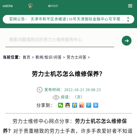
北京市东城区东长安街1号东方广场写字楼W3座6层602室（需提前预约）

北京市朝阳区建国门外大街甲6号华熙国际中心写字楼D座11层1102室（需提前预约）
▲
官网公告>
天津市和平区赤峰道136号天津国际金融中心写字楼26层2603室（需提前预约）
▼
上海市徐汇区虹桥路3号港汇中心写字楼2座37层3705室（需提前预约）
上海市黄浦区南京东路299号宏伊国际广场写字楼8层806室（需提前预约）
南京市秦淮区中山南路1号（新街口）南京中心写字楼22层C1-1室（需提前预约）
常州市新北区龙锦路1590号现代传媒中心写字楼5号楼10层1008室（需提前预约）
当前位置：
首页
>
新闻/知识/问答
>
劳力士问答
>
徐州市鼓楼区淮海东路29号苏宁广场IFC国际金融中心写字楼35层3508室（需提前预约）
扬州市邗江区国展路29号星耀天地写字楼1号楼18层1803室（需提前预约）
劳力士机芯怎么维修保养？
盐城市盐都区世纪大道5号盐城金融城写字楼1号楼16层1604室（需提前预约）
泰州市海陵区永定东路399号置地商务中心东塔写字楼（华润万象城）17层1706室（需提前预约）
发布时间：2022-10-21 20:08:23
宁波市江北区大闸南路500号来福士广场办公楼20层2009室（需提前预约）
阅读：（
次）
杭州市上城区钱江路1366号华润大厦写字楼A座5层503-5室（需提前预约）
分享到：
金华市金东区东市南街777号金华万达广场写字楼4号楼22层2209室（需提前预约）
劳力士维修中心网点分享：
劳力士机芯怎么维修保
绍兴市越城区胜利东路379号世茂天际中心写字楼8层805室（需提前预约）
养？
对于贵重精致的劳力士手表，许多手表爱好者不知道
嘉兴市南湖区广益路705号嘉兴世界贸易中心写字楼A座13层1304室（需提前预约）