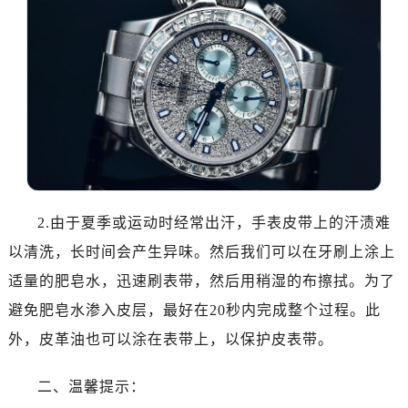
温州市鹿城区锦绣路1067号置信广场10层1015室（需提前预约）
哈尔滨市道里区友谊西路600号富力中心T2座写字楼29层03室（需提前预约）
大连市中山区人民路15号国际金融大厦7层G室（需提前预约）
佛山市禅城区季华五路57号万科金融中心C座12层1205室（需提前预约）
东莞市东城街道鸿福东路1号民盈国贸中心T1写字楼9层907室（需提前预约）
无锡市梁溪区人民中路139号恒隆广场写字楼1座11层1104室（需提前预约）
南通市崇川区工农路57号圆融广场写字楼16层1603室（需提前预约）
苏州市苏州工业园区星港街199号苏州中心办公楼C座22层08室（需提前预约）
武汉市江汉区解放大道686号世界贸易大厦38层09室（需提前预约）
2.由于夏季或运动时经常出汗，手表皮带上的汗渍难
南宁市青秀区金湖路59号地王大厦12楼1224室（需提前预约）
以清洗，长时间会产生异味。然后我们可以在牙刷上涂上
合肥市蜀山区潜山路111号万象城华润大厦B座12楼03室（需提前预约）
适量的肥皂水，迅速刷表带，然后用稍湿的布擦拭。为了
泉州市丰泽区宝洲路729号浦西万达中心写字楼A座7楼709室（需提前预约）
避免肥皂水渗入皮层，最好在20秒内完成整个过程。此
青岛市南区山东路6号华润大厦B座22层04室（需提前预约）
外，皮革油也可以涂在表带上，以保护皮表带。
烟台市芝罘区胜利路139号万达金融中心A座907室（需提前预约）
长春市朝阳区西安大路727号中银大厦A座(旺进大厦)18层09室（需提前预约）
二、温馨提示：
贵阳市南明区都司高架桥路33号亨特国际金融中心14楼14D（需提前预约）