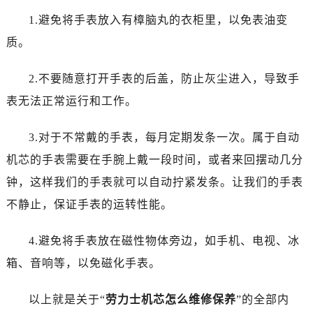
昆明市盘龙区北京路928号同德昆明广场写字楼10层06室（需提前预约）
1.避免将手表放入有樟脑丸的衣柜里，以免表油变
石家庄市长安区中山东路39号勒泰中心写字楼B座13层07室（需提前预约）
质。
西安市碑林区南关正街88号华侨城长安国际中心E座6楼10室（需提前预约）
海口市龙华区金贸东路5号海口华润大厦B座17层1707室（需提前预约）
2.不要随意打开手表的后盖，防止灰尘进入，导致手
唐山市路南区新华东道100号万达广场写字楼A座10层1002室（需提前预约）
表无法正常运行和工作。
台州市椒江区东海大道1800号腾达中心东1幢20楼2002室（需提前预约）
内蒙古自治区呼和浩特市玉泉区大学西街70号华润万象城写字楼（鄂尔多斯大厦）23层2326室（需提前预约）
3.对于不常戴的手表，每月定期发条一次。属于自动
甘肃省兰州市七里河区西津西路16号兰州中心写字楼21层2102室（需提前预约）
机芯的手表需要在手腕上戴一段时间，或者来回摆动几分
重庆市解放碑渝中区民权路28号英利国际金融中心写字楼20层01室（需提前预约）
钟，这样我们的手表就可以自动拧紧发条。让我们的手表
黑龙江省大庆市萨尔图区会战大街劳力士售后服务中心（需提前预约）
黑龙江省鹤岗市向阳区红军路劳力士售后服务中心（需提前预约）
不静止，保证手表的运转性能。
黑龙江省黑河市爱辉区中央街劳力士售后服务中心（需提前预约）
4.避免将手表放在磁性物体旁边，如手机、电视、冰
黑龙江省鸡西市鸡冠区红军路劳力士售后服务中心（需提前预约）
黑龙江省佳木斯市向阳区长安路劳力士售后服务中心（需提前预约）
箱、音响等，以免磁化手表。
黑龙江省牡丹江市东安区太平路劳力士售后服务中心（需提前预约）
以上就是关于“
劳力士机芯怎么维修保养
”的全部内
黑龙江省七台河市桃山区大同街劳力士售后服务中心（需提前预约）