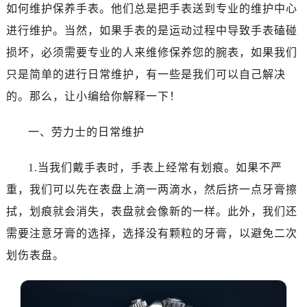
南昌市红谷滩新区红谷中大道998号绿地双子塔（中央广场）A1座办公楼14层07室（需提前预约）
如何维护保养手表。他们总是把手表送到专业的维护中心
济南市历下区经十路11111号华润中心写字楼（万象城）15层1508室（需提前预约）
进行维护。当然，如果手表的是运动过程中导致手表磕碰
广州市天河区天河路230号万菱汇国际中心写字楼A塔7层704室（需提前预约）
损坏，必须需要专业的人来维修保养您的腕表，如果我们
广州市越秀区环市东路371-375号世界贸易中心大厦南塔写字楼15层07室（需提前预约）
只是简单的进行日常维护，有一些是我们可以自己解决
深圳市罗湖区深南东路5001号华润大厦写字楼17层1701室（需提前预约）
的。那么，让小编给你解释一下！
惠州市惠城区江北文昌一路7号华贸大厦写字楼1座30层05室（需提前预约）
厦门市思明区湖滨东路95号华润大厦写字楼B座11层1104室（需提前预约）
一、劳力士的日常维护
福州市鼓楼区五四路128-1号恒力城写字楼15层03室（需提前预约）
成都市锦江区人民东路6号SAC东原中心写字楼24层2406B室（需提前预约）
1.当我们戴手表时，手表上经常有划痕。如果不严
重庆市江北区观音桥步行街2号融恒时代广场写字楼9层902室（需提前预约）
重，我们可以先在表盘上滴一两滴水，然后挤一点牙膏擦
长沙市芙蓉区定王台街道建湘路393号世茂环球金融中心写字楼（芙蓉广场）10层13室（需提前预约）
拭，划痕就会消失，表盘就会像新的一样。此外，我们还
郑州市二七区铭功路10号华润大厦写字楼29层2905室（需提前预约）
需要注意牙膏的选择，选择没有颗粒的牙膏，以避免二次
太原市迎泽区解放路15号亨得利名表服务中心（品牌授权店）3层整层（需提前预约）
划伤表盘。
沈阳市沈河区中街路137号亨得利名表服务中心（品牌授权店）1层整层（需提前预约）
沈阳市沈河区中街路83号亨得利名表服务中心（品牌授权店）1层整层（需提前预约）
乌鲁木齐市天山区红山路26号时代广场（CCMALL）C座17层17-B（需提前预约）