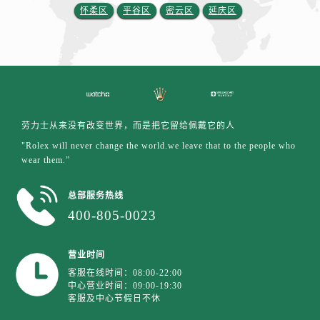
安徽省宿州市埇桥区人民中路劳力士售后服务中心（需提前预约）
怀柔区
平谷区
密云区
延庆区
安徽省铜陵市铜官区石城大道劳力士售后服务中心（需提前预约）
安徽省芜湖市镜湖区中山路步行街劳力士售后服务中心（需提前预约）
安徽省宣城市宣州区叠嶂西路劳力士售后服务中心（需提前预约）
福建省龙岩市新罗区九一南路劳力士售后服务中心（需提前预约）
福建省南平市建阳区人民西路劳力士售后服务中心（需提前预约）
福建省宁德市蕉城区天湖东路劳力士售后服务中心（需提前预约）
劳力士从来没有改变世界，而是把它留给佩戴它的人
福建省莆田市城厢区霞林街道荔华东大道劳力士售后服务中心（需提前预约）
"Rolex will never change the world.we leave that to the people who
wear them.”
福建省三明市三元区东乾二路劳力士售后服务中心（需提前预约）
福建省漳州市龙文区步港路劳力士售后服务中心（需提前预约）
总部服务热线
江苏省常州市新北区龙锦路1590号现代传媒中心5号楼10层1008室劳力士售后服务中心（需提前预约）
400-805-0023
江苏省淮安市清江浦区淮海北路劳力士售后服务中心（需提前预约）
江苏省连云港市海州区通灌北路劳力士售后服务中心（需提前预约）
营业时间
江苏省南京市秦淮区中山南路1号南京中心22层22-C1-C3室劳力士售后服务中心（需提前预约）
客服在线时间：08:00-22:00
江苏省宿迁市宿城区西湖路劳力士售后服务中心（需提前预约）
中心营业时间：09:00-19:30
客服及中心节假日不休
江苏省泰州市海陵区永定东路399号置地商务中心东塔（华润万象城）17层1706室劳力士售后服务中心（需提前预约）