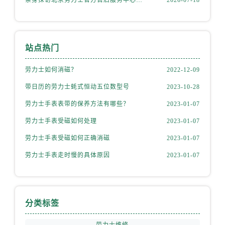
内蒙古自治区包头市青山区幸福路甲3号王府井百货名表维修劳力士售后服务中心（需提前预约）
内蒙古自治区赤峰市红山区哈达街劳力士售后服务中心（需提前预约）
内蒙古自治区鄂尔多斯市东胜区伊金霍洛街劳力士售后服务中心（需提前预约）
内蒙古自治区呼伦贝尔市海拉尔区中央街劳力士售后服务中心（需提前预约）
站点热门
内蒙古自治区通辽市科尔沁区明仁大街劳力士售后服务中心（需提前预约）
劳力士如何消磁？
2022-12-09
内蒙古自治区乌海市海勃湾区人民南路劳力士售后服务中心（需提前预约）
带日历的劳力士蚝式恒动五位数型号
2023-10-28
内蒙古自治区乌兰察布市集宁区恩和大街劳力士售后服务中心（需提前预约）
内蒙古自治区锡林郭勒盟市锡林浩特市光明街与额尔敦路交叉口劳力士售后服务中心（需提前预约）
劳力士手表表带的保养方法有哪些？
2023-01-07
内蒙古自治区兴安盟市乌兰浩特市兴安大街劳力士售后服务中心（需提前预约）
劳力士手表受磁如何处理
2023-01-07
山西省大同市平城区迎宾街劳力士售后服务中心（需提前预约）
劳力士手表受磁如何正确消磁
2023-01-07
山西省晋城市城区黄华街劳力士售后服务中心（需提前预约）
劳力士手表走时慢的具体原因
2023-01-07
山西省晋中市榆次区顺城街劳力士售后服务中心（需提前预约）
山西省临汾市尧都区解放路劳力士售后服务中心（需提前预约）
山西省吕梁市离石区永宁中路与建设街交叉口劳力士售后服务中心（需提前预约）
山西省朔州市朔城区怡西路与鄯阳西街交汇处劳力士售后服务中心（需提前预约）
分类标签
山西省忻州市忻府区和平东街与七一南路交叉口劳力士售后服务中心（需提前预约）
劳力士维修