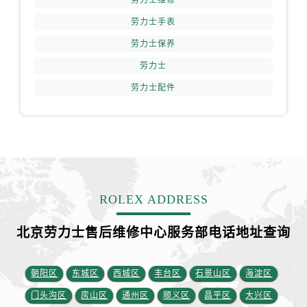
山西省阳泉市郊区平阳东街与新城大道交叉口劳力士售后服务中心（需提前预约）
劳力士手表
山西省运城市盐湖区河东街劳力士售后服务中心（需提前预约）
山西省长治市潞州区英雄中路劳力士售后服务中心（需提前预约）
劳力士保养
山西省太原市迎泽区迎泽街道解放路15号亨得利名表维修授权店3楼劳力士售后服务中心（需提前预约）
劳力士
天津市和平区赤峰道136号天津国际金融中心26层2603室劳力士售后服务中心（需提前预约）
劳力士配件
安徽省安庆市迎江区人民路劳力士售后服务中心（需提前预约）
安徽省蚌埠市蚌山区淮河路劳力士售后服务中心（需提前预约）
安徽省亳州市谯城区魏武大道劳力士售后服务中心（需提前预约）
安徽省池州市贵池区长江路劳力士售后服务中心（需提前预约）
安徽省滁州市琅琊区南谯北路劳力士售后服务中心（需提前预约）
安徽省阜阳市颍州区颍州北路劳力士售后服务中心（需提前预约）
ROLEX ADDRESS
安徽省淮北市相山区淮海路劳力士售后服务中心（需提前预约）
北京劳力士售后维修中心服务部电话地址查询
安徽省淮南市田家庵区国庆中路劳力士售后服务中心（需提前预约）
安徽省黄山市屯溪区黄山西路劳力士售后服务中心（需提前预约）
朝阳区
东城区
西城区
丰台区
石景山区
海淀区
安徽省六安市金安区解放中路劳力士售后服务中心（需提前预约）
安徽省马鞍山市雨山区湖南西路劳力士售后服务中心（需提前预约）
门头沟区
房山区
通州区
顺义区
昌平区
大兴区