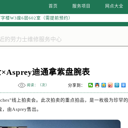
05-0023，服务覆盖中国大陆、香港、澳门、台湾全部区域（非大陆
首页
服务项目
网点大全
网点地址：
字楼W3座6层602室（需提前预约）
国际中心写字楼D座11层1102室（需提前预约）
融中心写字楼26层2603室（需提前预约）
2座37层3705室（需提前预约）
际广场写字楼8层806室（需提前预约）
南京中心写字楼22层C1-1室（需提前预约）
中心写字楼5号楼10层1008室（需提前预约）
Asprey迪通拿紫盘腕表
FC国际金融中心写字楼35层3508室（需提前预约）
楼1号楼18层1803室（需提前预约）
阅读：（
次）
分享到：
字楼1号楼16层1604室（需提前预约）
务中心东塔写字楼（华润万象城）17层1706室（需提前预约）
Watches”线上拍卖会。此次拍卖的重点拍品，是一枚极为珍罕
场办公楼20层2009室（需提前预约）
，由Asprey售出。
写字楼A座5层503-5室（需提前预约）
广场写字楼4号楼22层2209室（需提前预约）