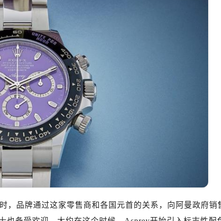
际中心写字楼8层805室（需提前预约）
易中心写字楼A座13层1304室（需提前预约）
绿地双子塔（中央广场）A1座办公楼14层07室（需提前预约）
心写字楼（万象城）15层1508室（需提前预约）
际中心写字楼A塔7层704室（需提前预约）
世界贸易中心大厦南塔写字楼15层07室（需提前预约）
厦写字楼17层1701室（需提前预约）
厦写字楼1座30层05室（需提前预约）
字楼B座11层1104室（需提前预约）
写字楼15层03室（需提前预约）
心写字楼24层2406B室（需提前预约）
代广场写字楼9层902室（需提前预约）
号世茂环球金融中心写字楼（芙蓉广场）10层13室（需提前预约
楼29层2905室（需提前预约）
表服务中心（品牌授权店）3层整层（需提前预约）
作。当时，品牌通过这家零售商和各国元首的关系，向阿曼政府销
表服务中心（品牌授权店）1层整层（需提前预约）
士也备受欢迎。大约在这个时候，Asprey开始引入标志性配