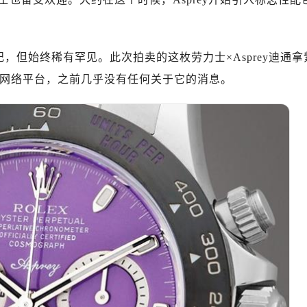
表服务中心（品牌授权店）1层整层（需提前预约）
（CCMALL）C座17层17-B（需提前预约）
10层1015室（需提前预约）
纪，但始终稀有罕见。此次拍卖的这枚劳力士×Asprey迪通拿
心T2座写字楼29层03室（需提前预约）
还是网络平台，之前几乎没有任何关于它的消息。
厦7层G室（需提前预约）
心C座12层1205室（需提前预约）
中心T1写字楼9层907室（需提前预约）
写字楼1座11层1104室（需提前预约）
楼16层1603室（需提前预约）
中心办公楼C座22层08室（需提前预约）
大厦38层09室（需提前预约）
楼1224室（需提前预约）
大厦B座12楼03室（需提前预约）
心写字楼A座7楼709室（需提前预约）
2层04室（需提前预约）
心A座907室（需提前预约）