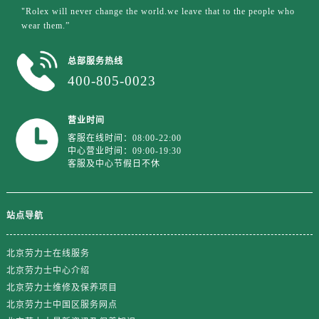
江苏省南京市秦淮区中山南路1号南京中心22层22-C1-C3室劳力士售后服务中心（需提前预约）
"Rolex will never change the world.we leave that to the people who
江苏省宿迁市宿城区西湖路劳力士售后服务中心（需提前预约）
wear them.”
江苏省泰州市海陵区永定东路399号置地商务中心东塔（华润万象城）17层1706室劳力士售后服务中心（需提前预约）
总部服务热线
江苏省徐州市鼓楼区淮海东路29号苏宁广场IFC国际金融中心35层3508室劳力士售后服务中心（需提前预约）
400-805-0023
江苏省盐城市盐都区世纪大道5号盐城金融城写字楼1号楼16层1604室劳力士售后服务中心（需提前预约）
江苏省扬州市邗江区国展路29号星耀天地写字楼1号楼18层1803室劳力士售后服务中心（需提前预约）
营业时间
江苏省镇江市京口区中山东路劳力士售后服务中心（需提前预约）
客服在线时间：08:00-22:00
江西省抚州市临川区赣东大道劳力士售后服务中心（需提前预约）
中心营业时间：09:00-19:30
客服及中心节假日不休
江西省赣州市章贡区文清路劳力士售后服务中心（需提前预约）
江西省吉安市吉州区井冈山大道劳力士售后服务中心（需提前预约）
江西省景德镇市珠山区珠山中路劳力士售后服务中心（需提前预约）
站点导航
江西省九江市浔阳区浔阳路劳力士售后服务中心（需提前预约）
江西省南昌市红谷滩新区红谷中大道998号绿地双子塔（中央广场）A1座办公楼14层1407室劳力士售后服务中心（需提前预约）
北京劳力士在线服务
江西省萍乡市安源区萍安北大道与康庄路交叉口劳力士售后服务中心（需提前预约）
北京劳力士中心介绍
江西省上饶市信州区滨江西路劳力士售后服务中心（需提前预约）
北京劳力士维修及保养项目
江西省新余市渝水区北湖西路劳力士售后服务中心（需提前预约）
北京劳力士中国区服务网点