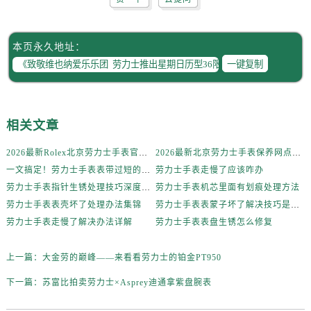
辽宁省鞍山市铁东区站前街劳力士售后服务中心（需提前预约）
辽宁省本溪市平山区胜利路劳力士售后服务中心（需提前预约）
辽宁省朝阳市双塔区新华路劳力士售后服务中心（需提前预约）
本页永久地址：
辽宁省丹东市振兴区七经街劳力士售后服务中心（需提前预约）
一键复制
辽宁省抚顺市新抚区东一路劳力士售后服务中心（需提前预约）
辽宁省阜新市海州区解放大街劳力士售后服务中心（需提前预约）
辽宁省葫芦岛市连山区中央路劳力士售后服务中心（需提前预约）
相关文章
辽宁省锦州市古塔区中央大街劳力士售后服务中心（需提前预约）
2026最新Rolex北京劳力士手表官方网点地址调研报告
2026最新北京劳力士手表保养网点地址实地探访报告
辽宁省辽阳市白塔区新运大街劳力士售后服务中心（需提前预约）
一文搞定！劳力士手表表带过短的终极解决方案
劳力士手表走慢了应该咋办
辽宁省盘锦市兴隆台区石油大街劳力士售后服务中心（需提前预约）
劳力士手表指针生锈处理技巧深度解析
劳力士手表机芯里面有划痕处理方法
辽宁省铁岭市银州区南马路劳力士售后服务中心（需提前预约）
劳力士手表表壳坏了处理办法集锦
劳力士手表表蒙子坏了解决技巧是什么
辽宁省营口市站前区市府路与渤海大街交叉口劳力士售后服务中心（需提前预约）
劳力士手表走慢了解决办法详解
劳力士手表表盘生锈怎么修复
辽宁省沈阳市沈河区中街路137号亨得利名表维修授权店1楼劳力士售后服务中心（需提前预约）
上一篇：
大金劳的巅峰——来看看劳力士的铂金PT950
辽宁省沈阳市沈河区中街路83号亨得利名表维修授权店1楼劳力士售后服务中心（需提前预约）
北京市朝阳区建国门外大街甲6号华熙国际中心D座11层1102室劳力士售后服务中心（需提前预约）
下一篇：
苏富比拍卖劳力士×Asprey迪通拿紫盘腕表
北京市东城区东长安街1号王府井东方广场W3座6层602室劳力士售后服务中心（需提前预约）