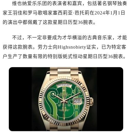
青岛市南区山东路6号华润大厦B座22层04室（需提前预约）
维也纳爱乐乐团的表演者和嘉宾，包括著名钢琴独奏
烟台市芝罘区胜利路139号万达金融中心A座907室（需提前预约）
家王羽佳和罗马歌唱家塞西莉亚·芭托莉在2024年1月1日
长春市朝阳区西安大路727号中银大厦A座(旺进大厦)18层09室（需提前预约）
的演出中都佩戴了这款星期日历型36腕表。
贵阳市南明区都司高架桥路33号亨特国际金融中心14楼14D（需提前预约）
昆明市盘龙区北京路928号同德昆明广场写字楼10层06室（需提前预约）
不过，不一定非要成为才华横溢的古典音乐家，才能
石家庄市长安区中山东路39号勒泰中心写字楼B座13层07室（需提前预约）
获得这款腕表。劳力士向Highsnobiety证实，已为特定客
西安市碑林区南关正街88号华侨城长安国际中心E座6楼10室（需提前预约）
户生产了数量有限的特别版蚝式恒动星期日历型36腕表。
海口市龙华区金贸东路5号海口华润大厦B座17层1707室（需提前预约）
唐山市路南区新华东道100号万达广场写字楼A座10层1002室（需提前预约）
台州市椒江区东海大道1800号腾达中心东1幢20楼2002室（需提前预约）
内蒙古自治区呼和浩特市玉泉区大学西街70号华润万象城写字楼（鄂尔多斯大厦）23层2326室（需提前预约）
甘肃省兰州市七里河区西津西路16号兰州中心写字楼21层2102室（需提前预约）
黑龙江省大庆市萨尔图区会战大街劳力士售后服务中心（需提前预约）
黑龙江省鹤岗市向阳区红军路劳力士售后服务中心（需提前预约）
黑龙江省黑河市爱辉区中央街劳力士售后服务中心（需提前预约）
黑龙江省鸡西市鸡冠区红军路劳力士售后服务中心（需提前预约）