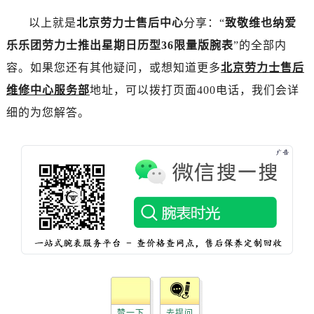
黑龙江省佳木斯市向阳区长安路劳力士售后服务中心（需提前预约）
以上就是
北京劳力士售后中心
分享：“
致敬维也纳爱
黑龙江省牡丹江市东安区太平路劳力士售后服务中心（需提前预约）
黑龙江省七台河市桃山区大同街劳力士售后服务中心（需提前预约）
乐乐团劳力士推出星期日历型36限量版腕表
”的全部内
黑龙江省齐齐哈尔市龙沙区龙华路劳力士售后服务中心（需提前预约）
容。如果您还有其他疑问，或想知道更多
北京劳力士售后
黑龙江省双鸭山市尖山区新兴大街劳力士售后服务中心（需提前预约）
维修中心服务部
地址，可以拨打页面400电话，我们会详
黑龙江省绥化市北林区新华街与康庄路交叉口劳力士售后服务中心（需提前预约）
细的为您解答。
黑龙江省伊春市伊美区通河路劳力士售后服务中心（需提前预约）
吉林省白城市洮北区明仁南街劳力士售后服务中心（需提前预约）
吉林省白山市浑江区浑江大街劳力士售后服务中心（需提前预约）
吉林省吉林市船营区河南街劳力士售后服务中心（需提前预约）
吉林省辽源市龙山区人民大街劳力士售后服务中心（需提前预约）
吉林省梅河口市新华街道梅河大街劳力士售后服务中心（需提前预约）
吉林省四平市铁东区紫气大路与南九经街交汇处劳力士售后服务中心（需提前预约）
吉林省松原市宁江区五环大街劳力士售后服务中心（需提前预约）
吉林省通化市东昌区环通乡江南大街劳力士售后服务中心（需提前预约）
吉林省延边市延吉市解放路劳力士售后服务中心（需提前预约）
赞一下
去提问