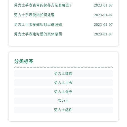
山西省吕梁市离石区永宁中路与建设街交叉口劳力士售后服务中心（需提前预约）
劳力士手表表带的保养方法有哪些？
2023-01-07
山西省朔州市朔城区怡西路与鄯阳西街交汇处劳力士售后服务中心（需提前预约）
劳力士手表受磁如何处理
2023-01-07
山西省忻州市忻府区和平东街与七一南路交叉口劳力士售后服务中心（需提前预约）
劳力士手表受磁如何正确消磁
2023-01-07
山西省阳泉市郊区平阳东街与新城大道交叉口劳力士售后服务中心（需提前预约）
山西省运城市盐湖区河东街劳力士售后服务中心（需提前预约）
劳力士手表走时慢的具体原因
2023-01-07
山西省长治市潞州区英雄中路劳力士售后服务中心（需提前预约）
山西省太原市迎泽区迎泽街道解放路15号亨得利名表维修授权店3楼劳力士售后服务中心（需提前预约）
天津市和平区赤峰道136号天津国际金融中心26层2603室劳力士售后服务中心（需提前预约）
分类标签
安徽省安庆市迎江区人民路劳力士售后服务中心（需提前预约）
安徽省蚌埠市蚌山区淮河路劳力士售后服务中心（需提前预约）
劳力士维修
安徽省亳州市谯城区魏武大道劳力士售后服务中心（需提前预约）
劳力士手表
安徽省池州市贵池区长江路劳力士售后服务中心（需提前预约）
劳力士保养
安徽省滁州市琅琊区南谯北路劳力士售后服务中心（需提前预约）
劳力士
安徽省阜阳市颍州区颍州北路劳力士售后服务中心（需提前预约）
劳力士配件
安徽省淮北市相山区淮海路劳力士售后服务中心（需提前预约）
安徽省淮南市田家庵区国庆中路劳力士售后服务中心（需提前预约）