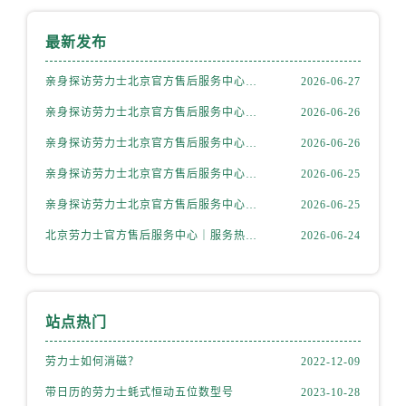
河北省保定市竞秀区朝阳北大街北国先天下劳力士售后服务中心（需提前预约）
内蒙古自治区阿拉善盟市左旗土尔扈特大街劳力士售后服务中心（需提前预约）
最新发布
内蒙古自治区巴彦淖尔市临河区新华街劳力士售后服务中心（需提前预约）
亲身探访劳力士北京官方售后服务中心｜全部地址与售后电话（2026年7月最新）
2026-06-27
内蒙古自治区包头市青山区幸福路甲3号王府井百货名表维修劳力士售后服务中心（需提前预约）
内蒙古自治区赤峰市红山区哈达街劳力士售后服务中心（需提前预约）
亲身探访劳力士北京官方售后服务中心｜最新地址及服务热线（2026年6月最新）
2026-06-26
内蒙古自治区鄂尔多斯市东胜区伊金霍洛街劳力士售后服务中心（需提前预约）
亲身探访劳力士北京官方售后服务中心｜详细地址与售后电话（2026年6月最新）
2026-06-26
内蒙古自治区呼伦贝尔市海拉尔区中央街劳力士售后服务中心（需提前预约）
亲身探访劳力士北京官方售后服务中心｜全新官方服务电话与地址（2026年6月最新）
2026-06-25
内蒙古自治区通辽市科尔沁区明仁大街劳力士售后服务中心（需提前预约）
亲身探访劳力士北京官方售后服务中心｜网点地址及热线（2026年6月最新）
2026-06-25
内蒙古自治区乌海市海勃湾区人民南路劳力士售后服务中心（需提前预约）
内蒙古自治区乌兰察布市集宁区恩和大街劳力士售后服务中心（需提前预约）
北京劳力士官方售后服务中心｜服务热线及具体地址权威信息公示（2026年6月最新）
2026-06-24
内蒙古自治区锡林郭勒盟市锡林浩特市光明街与额尔敦路交叉口劳力士售后服务中心（需提前预约）
内蒙古自治区兴安盟市乌兰浩特市兴安大街劳力士售后服务中心（需提前预约）
山西省大同市平城区迎宾街劳力士售后服务中心（需提前预约）
站点热门
山西省晋城市城区黄华街劳力士售后服务中心（需提前预约）
劳力士如何消磁？
2022-12-09
山西省晋中市榆次区顺城街劳力士售后服务中心（需提前预约）
山西省临汾市尧都区解放路劳力士售后服务中心（需提前预约）
带日历的劳力士蚝式恒动五位数型号
2023-10-28