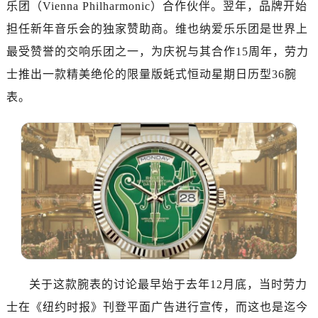
乐团（Vienna Philharmonic）合作伙伴。翌年，品牌开始
杭州市上城区钱江路1366号华润大厦写字楼A座5层503-5室（需提前预约）
金华市金东区东市南街777号金华万达广场写字楼4号楼22层2209室（需提前预约）
担任新年音乐会的独家赞助商。维也纳爱乐乐团是世界上
绍兴市越城区胜利东路379号世茂天际中心写字楼8层805室（需提前预约）
最受赞誉的交响乐团之一，为庆祝与其合作15周年，劳力
嘉兴市南湖区广益路705号嘉兴世界贸易中心写字楼A座13层1304室（需提前预约）
士推出一款精美绝伦的限量版蚝式恒动星期日历型36腕
南昌市红谷滩新区红谷中大道998号绿地双子塔（中央广场）A1座办公楼14层07室（需提前预约）
表。
济南市历下区经十路11111号华润中心写字楼（万象城）15层1508室（需提前预约）
广州市天河区天河路230号万菱汇国际中心写字楼A塔7层704室（需提前预约）
广州市越秀区环市东路371-375号世界贸易中心大厦南塔写字楼15层07室（需提前预约）
深圳市罗湖区深南东路5001号华润大厦写字楼17层1701室（需提前预约）
惠州市惠城区江北文昌一路7号华贸大厦写字楼1座30层05室（需提前预约）
厦门市思明区湖滨东路95号华润大厦写字楼B座11层1104室（需提前预约）
福州市鼓楼区五四路128-1号恒力城写字楼15层03室（需提前预约）
成都市锦江区人民东路6号SAC东原中心写字楼24层2406B室（需提前预约）
重庆市江北区观音桥步行街2号融恒时代广场写字楼9层902室（需提前预约）
关于这款腕表的讨论最早始于去年12月底，当时劳力
长沙市芙蓉区定王台街道建湘路393号世茂环球金融中心写字楼（芙蓉广场）10层13室（需提前预约）
郑州市二七区铭功路10号华润大厦写字楼29层2905室（需提前预约）
士在《纽约时报》刊登平面广告进行宣传，而这也是迄今