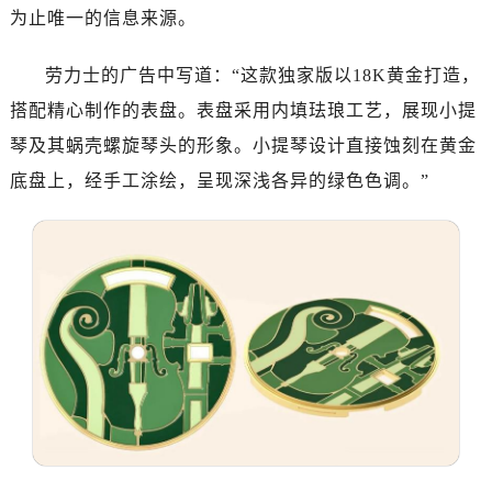
太原市迎泽区解放路15号亨得利名表服务中心（品牌授权店）3层整层（需提前预约）
为止唯一的信息来源。
沈阳市沈河区中街路137号亨得利名表服务中心（品牌授权店）1层整层（需提前预约）
沈阳市沈河区中街路83号亨得利名表服务中心（品牌授权店）1层整层（需提前预约）
劳力士的广告中写道：“这款独家版以18K黄金打造，
乌鲁木齐市天山区红山路26号时代广场（CCMALL）C座17层17-B（需提前预约）
搭配精心制作的表盘。表盘采用内填珐琅工艺，展现小提
温州市鹿城区锦绣路1067号置信广场10层1015室（需提前预约）
琴及其蜗壳螺旋琴头的形象。小提琴设计直接蚀刻在黄金
哈尔滨市道里区友谊西路600号富力中心T2座写字楼29层03室（需提前预约）
底盘上，经手工涂绘，呈现深浅各异的绿色色调。”
大连市中山区人民路15号国际金融大厦7层G室（需提前预约）
佛山市禅城区季华五路57号万科金融中心C座12层1205室（需提前预约）
东莞市东城街道鸿福东路1号民盈国贸中心T1写字楼9层907室（需提前预约）
无锡市梁溪区人民中路139号恒隆广场写字楼1座11层1104室（需提前预约）
南通市崇川区工农路57号圆融广场写字楼16层1603室（需提前预约）
苏州市苏州工业园区星港街199号苏州中心办公楼C座22层08室（需提前预约）
武汉市江汉区解放大道686号世界贸易大厦38层09室（需提前预约）
南宁市青秀区金湖路59号地王大厦12楼1224室（需提前预约）
合肥市蜀山区潜山路111号万象城华润大厦B座12楼03室（需提前预约）
泉州市丰泽区宝洲路729号浦西万达中心写字楼A座7楼709室（需提前预约）