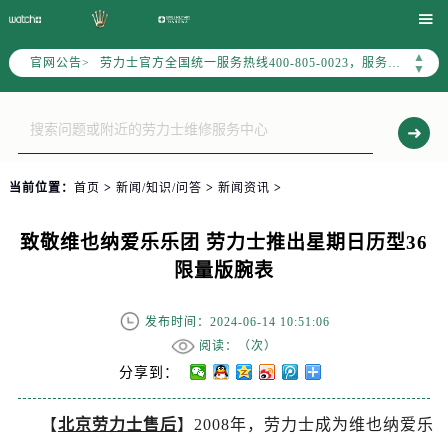
2026年7月劳力士中国区售后服务网络优化升级公告

2026年7月劳力士全国官方售后客户服务热线：400-805-0023
▲
官网公告>
劳力士官方全国统一服务热线400-805-0023，服务覆盖中国大陆、香港、澳门、台湾全部区域（非大陆需加拨“+86”）
▼
2026年7月劳力士售后服务中心最新网点地址：
北京市东城区东长安街1号东方广场写字楼W3座6层602室（需提前预约）
北京市朝阳区建国门外大街甲6号华熙国际中心写字楼D座11层1102室（需提前预约）
天津市和平区赤峰道136号天津国际金融中心写字楼26层2603室（需提前预约）
当前位置：
首页
>
新闻/知识/问答
>
新闻资讯
>
上海市徐汇区虹桥路3号港汇中心写字楼2座37层3705室（需提前预约）
上海市黄浦区南京东路299号宏伊国际广场写字楼8层806室（需提前预约）
致敬维也纳爱乐乐团 劳力士推出星期日历型36
南京市秦淮区中山南路1号（新街口）南京中心写字楼22层C1-1室（需提前预约）
限量版腕表
常州市新北区龙锦路1590号现代传媒中心写字楼5号楼10层1008室（需提前预约）
徐州市鼓楼区淮海东路29号苏宁广场IFC国际金融中心写字楼35层3508室（需提前预约）
发布时间：2024-06-14 10:51:06
扬州市邗江区国展路29号星耀天地写字楼1号楼18层1803室（需提前预约）
阅读：（
次）
盐城市盐都区世纪大道5号盐城金融城写字楼1号楼16层1604室（需提前预约）
分享到：
泰州市海陵区永定东路399号置地商务中心东塔写字楼（华润万象城）17层1706室（需提前预约）
【
北京劳力士售后
】2008年，劳力士成为维也纳爱乐
宁波市江北区大闸南路500号来福士广场办公楼20层2009室（需提前预约）