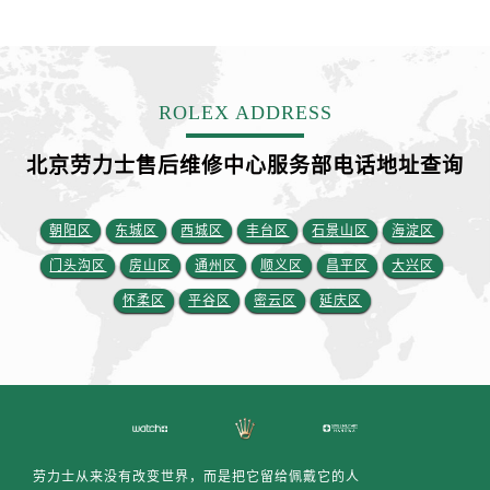
安徽省黄山市屯溪区黄山西路劳力士售后服务中心（需提前预约）
安徽省六安市金安区解放中路劳力士售后服务中心（需提前预约）
安徽省马鞍山市雨山区湖南西路劳力士售后服务中心（需提前预约）
安徽省宿州市埇桥区人民中路劳力士售后服务中心（需提前预约）
ROLEX ADDRESS
安徽省铜陵市铜官区石城大道劳力士售后服务中心（需提前预约）
安徽省芜湖市镜湖区中山路步行街劳力士售后服务中心（需提前预约）
北京劳力士售后维修中心服务部电话地址查询
安徽省宣城市宣州区叠嶂西路劳力士售后服务中心（需提前预约）
福建省龙岩市新罗区九一南路劳力士售后服务中心（需提前预约）
朝阳区
东城区
西城区
丰台区
石景山区
海淀区
福建省南平市建阳区人民西路劳力士售后服务中心（需提前预约）
门头沟区
房山区
通州区
顺义区
昌平区
大兴区
福建省宁德市蕉城区天湖东路劳力士售后服务中心（需提前预约）
怀柔区
平谷区
密云区
延庆区
福建省莆田市城厢区霞林街道荔华东大道劳力士售后服务中心（需提前预约）
福建省三明市三元区东乾二路劳力士售后服务中心（需提前预约）
福建省漳州市龙文区步港路劳力士售后服务中心（需提前预约）
江苏省常州市新北区龙锦路1590号现代传媒中心5号楼10层1008室劳力士售后服务中心（需提前预约）
江苏省淮安市清江浦区淮海北路劳力士售后服务中心（需提前预约）
江苏省连云港市海州区通灌北路劳力士售后服务中心（需提前预约）
劳力士从来没有改变世界，而是把它留给佩戴它的人