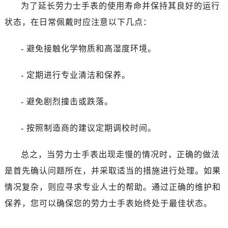
吉林省白城市洮北区明仁南街劳力士售后服务中心（需提前预约）
为了延长劳力士手表的使用寿命并保持其良好的运行
吉林省白山市浑江区浑江大街劳力士售后服务中心（需提前预约）
状态，在日常佩戴时应注意以下几点：
吉林省吉林市船营区河南街劳力士售后服务中心（需提前预约）
吉林省辽源市龙山区人民大街劳力士售后服务中心（需提前预约）
- 避免接触化学物质和高湿度环境。
吉林省梅河口市新华街道梅河大街劳力士售后服务中心（需提前预约）
- 定期进行专业清洁和保养。
吉林省四平市铁东区紫气大路与南九经街交汇处劳力士售后服务中心（需提前预约）
吉林省松原市宁江区五环大街劳力士售后服务中心（需提前预约）
- 避免剧烈撞击或跌落。
吉林省通化市东昌区环通乡江南大街劳力士售后服务中心（需提前预约）
吉林省延边市延吉市解放路劳力士售后服务中心（需提前预约）
- 按照制造商的建议定期调校时间。
辽宁省鞍山市铁东区站前街劳力士售后服务中心（需提前预约）
辽宁省本溪市平山区胜利路劳力士售后服务中心（需提前预约）
总之，当劳力士手表出现走慢的情况时，正确的做法
辽宁省朝阳市双塔区新华路劳力士售后服务中心（需提前预约）
是首先确认问题所在，并采取适当的措施进行处理。如果
辽宁省丹东市振兴区七经街劳力士售后服务中心（需提前预约）
情况复杂，则应寻求专业人士的帮助。通过正确的维护和
辽宁省抚顺市新抚区东一路劳力士售后服务中心（需提前预约）
保养，您可以确保您的劳力士手表始终处于最佳状态。
辽宁省阜新市海州区解放大街劳力士售后服务中心（需提前预约）
辽宁省葫芦岛市连山区中央路劳力士售后服务中心（需提前预约）