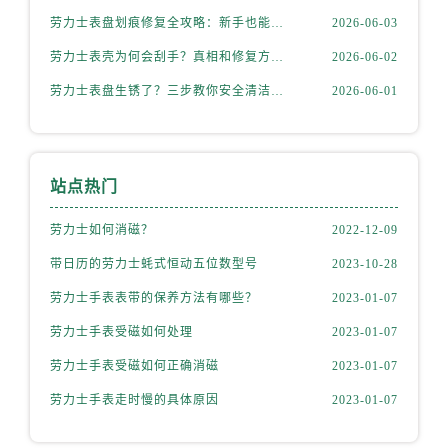
天津市和平区赤峰道136号天津国际金融中心26层2603室劳力士售后服务中心（需提前预约）
劳力士表盘划痕修复全攻略：新手也能轻松上手
2026-06-03
安徽省安庆市迎江区人民路劳力士售后服务中心（需提前预约）
劳力士表壳为何会刮手？真相和修复方法全揭秘
2026-06-02
安徽省蚌埠市蚌山区淮河路劳力士售后服务中心（需提前预约）
安徽省亳州市谯城区魏武大道劳力士售后服务中心（需提前预约）
劳力士表盘生锈了？三步教你安全清洁不伤机芯
2026-06-01
安徽省池州市贵池区长江路劳力士售后服务中心（需提前预约）
安徽省滁州市琅琊区南谯北路劳力士售后服务中心（需提前预约）
安徽省阜阳市颍州区颍州北路劳力士售后服务中心（需提前预约）
站点热门
安徽省淮北市相山区淮海路劳力士售后服务中心（需提前预约）
劳力士如何消磁？
2022-12-09
安徽省淮南市田家庵区国庆中路劳力士售后服务中心（需提前预约）
安徽省黄山市屯溪区黄山西路劳力士售后服务中心（需提前预约）
带日历的劳力士蚝式恒动五位数型号
2023-10-28
安徽省六安市金安区解放中路劳力士售后服务中心（需提前预约）
劳力士手表表带的保养方法有哪些？
2023-01-07
安徽省马鞍山市雨山区湖南西路劳力士售后服务中心（需提前预约）
劳力士手表受磁如何处理
2023-01-07
安徽省宿州市埇桥区人民中路劳力士售后服务中心（需提前预约）
劳力士手表受磁如何正确消磁
2023-01-07
安徽省铜陵市铜官区石城大道劳力士售后服务中心（需提前预约）
安徽省芜湖市镜湖区中山路步行街劳力士售后服务中心（需提前预约）
劳力士手表走时慢的具体原因
2023-01-07
安徽省宣城市宣州区叠嶂西路劳力士售后服务中心（需提前预约）