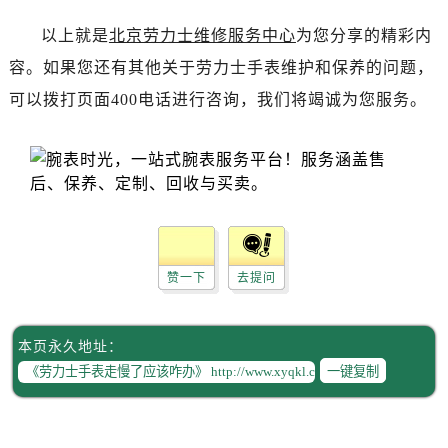
辽宁省锦州市古塔区中央大街劳力士售后服务中心（需提前预约）
以上就是
北京劳力士维修服务中心
为您分享的精彩内
辽宁省辽阳市白塔区新运大街劳力士售后服务中心（需提前预约）
辽宁省盘锦市兴隆台区石油大街劳力士售后服务中心（需提前预约）
容。如果您还有其他关于劳力士手表维护和保养的问题，
辽宁省铁岭市银州区南马路劳力士售后服务中心（需提前预约）
可以拨打页面400电话进行咨询，我们将竭诚为您服务。
辽宁省营口市站前区市府路与渤海大街交叉口劳力士售后服务中心（需提前预约）
辽宁省沈阳市沈河区中街路137号亨得利名表维修授权店1楼劳力士售后服务中心（需提前预约）
辽宁省沈阳市沈河区中街路83号亨得利名表维修授权店1楼劳力士售后服务中心（需提前预约）
北京市朝阳区建国门外大街甲6号华熙国际中心D座11层1102室劳力士售后服务中心（需提前预约）
北京市东城区东长安街1号王府井东方广场W3座6层602室劳力士售后服务中心（需提前预约）
河北省保定市竞秀区朝阳北大街北国先天下劳力士售后服务中心（需提前预约）
赞一下
去提问
内蒙古自治区阿拉善盟市左旗土尔扈特大街劳力士售后服务中心（需提前预约）
内蒙古自治区巴彦淖尔市临河区新华街劳力士售后服务中心（需提前预约）
内蒙古自治区包头市青山区幸福路甲3号王府井百货名表维修劳力士售后服务中心（需提前预约）
本页永久地址：
内蒙古自治区赤峰市红山区哈达街劳力士售后服务中心（需提前预约）
一键复制
内蒙古自治区鄂尔多斯市东胜区伊金霍洛街劳力士售后服务中心（需提前预约）
内蒙古自治区呼伦贝尔市海拉尔区中央街劳力士售后服务中心（需提前预约）