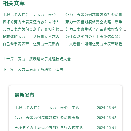
内蒙古自治区通辽市科尔沁区明仁大街劳力士售后服务中心（需提前预约）
相关文章
内蒙古自治区乌海市海勃湾区人民南路劳力士售后服务中心（需提前预约）
手腕小星人福音！让劳力士表带完美贴合的妙招
劳力士表带为何越戴越松？资深修表师这样说
内蒙古自治区乌兰察布市集宁区恩和大街劳力士售后服务中心（需提前预约）
摔坏的劳力士表壳还有救？内行人这样说
劳力士表盘划痕修复全攻略：新手也能轻松上手
内蒙古自治区锡林郭勒盟市锡林浩特市光明街与额尔敦路交叉口劳力士售后服务中心（需提前预约）
劳力士表壳为何会刮手？真相和修复方法全揭秘
劳力士表盘生锈了？三步教你安全清洁不伤机芯
内蒙古自治区兴安盟市乌兰浩特市兴安大街劳力士售后服务中心（需提前预约）
拯救你的劳力士！划痕修复不求人，效果惊艳
为什么刚买的劳力士表带这么紧？内行人这样说！
山西省大同市平城区迎宾街劳力士售后服务中心（需提前预约）
自己动手调表带，让劳力士更贴合你的手腕
一文看懂：如何让劳力士表带听话贴合你的手腕
山西省晋城市城区黄华街劳力士售后服务中心（需提前预约）
上一篇：
劳力士腕表进灰了处理技巧大全
山西省晋中市榆次区顺城街劳力士售后服务中心（需提前预约）
山西省临汾市尧都区解放路劳力士售后服务中心（需提前预约）
下一篇：
劳力士进灰了解决技巧汇总
山西省吕梁市离石区永宁中路与建设街交叉口劳力士售后服务中心（需提前预约）
山西省朔州市朔城区怡西路与鄯阳西街交汇处劳力士售后服务中心（需提前预约）
山西省忻州市忻府区和平东街与七一南路交叉口劳力士售后服务中心（需提前预约）
最新发布
山西省阳泉市郊区平阳东街与新城大道交叉口劳力士售后服务中心（需提前预约）
手腕小星人福音！让劳力士表带完美贴合的妙招
2026-06-06
山西省运城市盐湖区河东街劳力士售后服务中心（需提前预约）
山西省长治市潞州区英雄中路劳力士售后服务中心（需提前预约）
劳力士表带为何越戴越松？资深修表师这样说
2026-06-05
山西省太原市迎泽区迎泽街道解放路15号亨得利名表维修授权店3楼劳力士售后服务中心（需提前预约）
摔坏的劳力士表壳还有救？内行人这样说
2026-06-04