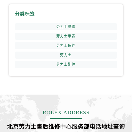
福建省龙岩市新罗区九一南路劳力士售后服务中心（需提前预约）
福建省南平市建阳区人民西路劳力士售后服务中心（需提前预约）
分类标签
福建省宁德市蕉城区天湖东路劳力士售后服务中心（需提前预约）
福建省莆田市城厢区霞林街道荔华东大道劳力士售后服务中心（需提前预约）
劳力士维修
福建省三明市三元区东乾二路劳力士售后服务中心（需提前预约）
劳力士手表
福建省漳州市龙文区步港路劳力士售后服务中心（需提前预约）
劳力士保养
江苏省常州市新北区龙锦路1590号现代传媒中心5号楼10层1008室劳力士售后服务中心（需提前预约）
劳力士
江苏省淮安市清江浦区淮海北路劳力士售后服务中心（需提前预约）
劳力士配件
江苏省连云港市海州区通灌北路劳力士售后服务中心（需提前预约）
江苏省南京市秦淮区中山南路1号南京中心22层22-C1-C3室劳力士售后服务中心（需提前预约）
江苏省宿迁市宿城区西湖路劳力士售后服务中心（需提前预约）
江苏省泰州市海陵区永定东路399号置地商务中心东塔（华润万象城）17层1706室劳力士售后服务中心（需提前预约）
江苏省徐州市鼓楼区淮海东路29号苏宁广场IFC国际金融中心35层3508室劳力士售后服务中心（需提前预约）
江苏省盐城市盐都区世纪大道5号盐城金融城写字楼1号楼16层1604室劳力士售后服务中心（需提前预约）
ROLEX ADDRESS
江苏省扬州市邗江区国展路29号星耀天地写字楼1号楼18层1803室劳力士售后服务中心（需提前预约）
江苏省镇江市京口区中山东路劳力士售后服务中心（需提前预约）
北京劳力士售后维修中心服务部电话地址查询