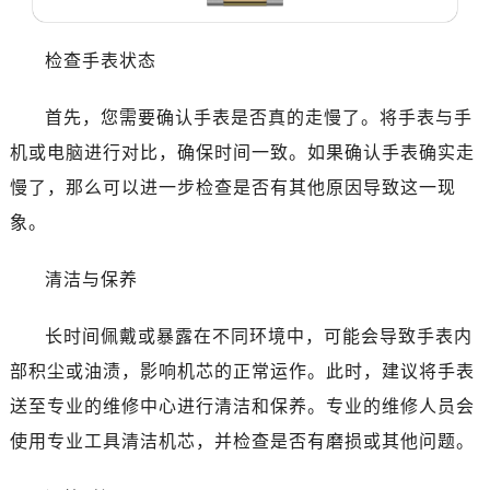
哈尔滨市道里区友谊西路600号富力中心T2座写字楼29层03室（需提前预约，营业时间：8:30-18:30）
大连市中山区人民路15号国际金融大厦7层G室（需提前预约）
检查手表状态
佛山市禅城区季华五路57号万科金融中心C座12层1205室（需提前预约）
东莞市东城街道鸿福东路1号民盈国贸中心T1写字楼9层907室（需提前预约）
首先，您需要确认手表是否真的走慢了。将手表与手
无锡市梁溪区人民中路139号恒隆广场写字楼1座11层1104室（需提前预约）
机或电脑进行对比，确保时间一致。如果确认手表确实走
南通市崇川区工农路57号圆融广场写字楼16层1603室（需提前预约）
慢了，那么可以进一步检查是否有其他原因导致这一现
苏州市苏州工业园区星港街199号苏州中心办公楼C座22层08室（需提前预约）
象。
武汉市江汉区解放大道686号世界贸易大厦38层09室（需提前预约）
南宁市青秀区金湖路59号地王大厦12楼1224室（需提前预约）
清洁与保养
合肥市蜀山区潜山路111号万象城华润大厦B座12楼03室（需提前预约）
泉州市丰泽区宝洲路729号浦西万达中心写字楼A座7楼709室（需提前预约）
长时间佩戴或暴露在不同环境中，可能会导致手表内
青岛市南区山东路6号华润大厦B座22层04室（需提前预约）
部积尘或油渍，影响机芯的正常运作。此时，建议将手表
烟台市芝罘区胜利路139号万达金融中心A座907室（需提前预约）
送至专业的维修中心进行清洁和保养。专业的维修人员会
长春市朝阳区西安大路727号中银大厦A座(旺进大厦)18层09室（需提前预约）
贵阳市南明区都司高架桥路33号亨特国际金融中心14楼14D（需提前预约）
使用专业工具清洁机芯，并检查是否有磨损或其他问题。
昆明市盘龙区北京路928号同德昆明广场写字楼10层06室（需提前预约）