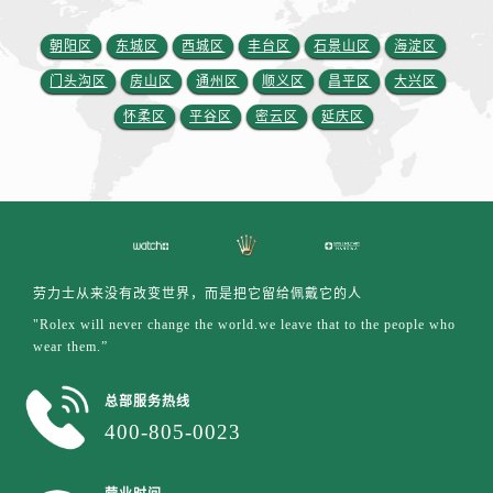
江西省抚州市临川区赣东大道劳力士售后服务中心（需提前预约）
江西省赣州市章贡区文清路劳力士售后服务中心（需提前预约）
朝阳区
东城区
西城区
丰台区
石景山区
海淀区
江西省吉安市吉州区井冈山大道劳力士售后服务中心（需提前预约）
门头沟区
房山区
通州区
顺义区
昌平区
大兴区
江西省景德镇市珠山区珠山中路劳力士售后服务中心（需提前预约）
怀柔区
平谷区
密云区
延庆区
江西省九江市浔阳区浔阳路劳力士售后服务中心（需提前预约）
江西省南昌市红谷滩新区红谷中大道998号绿地双子塔（中央广场）A1座办公楼14层1407室劳力士售后服务中心（需提前预约）
江西省萍乡市安源区萍安北大道与康庄路交叉口劳力士售后服务中心（需提前预约）
江西省上饶市信州区滨江西路劳力士售后服务中心（需提前预约）
江西省新余市渝水区北湖西路劳力士售后服务中心（需提前预约）
江西省宜春市袁州区中山中路劳力士售后服务中心（需提前预约）
劳力士从来没有改变世界，而是把它留给佩戴它的人
江西省鹰潭市月湖区胜利东路劳力士售后服务中心（需提前预约）
"Rolex will never change the world.we leave that to the people who
山东省德州市德城区东风中路劳力士售后服务中心（需提前预约）
wear them.”
山东省东营市东营区济南路劳力士售后服务中心（需提前预约）
总部服务热线
山东省济南市历下区经十路11111号华润中心写字楼（万象城）15层1508室劳力士售后服务中心（需提前预约）
400-805-0023
山东省济宁市任城区太白楼路劳力士售后服务中心（需提前预约）
山东省莱芜市文化南路8号银座商城名表维修一楼名表维修劳力士售后服务中心（需提前预约）