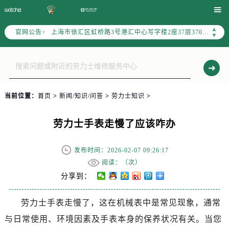
北京市朝阳区建国门外大街甲6号华熙国际中心写字楼D座11层1102室（需提前预约）

天津市和平区赤峰道136号天津国际金融中心写字楼26层2603室（需提前预约）
▲
官网公告>
上海市徐汇区虹桥路3号港汇中心写字楼2座37层3705室（需提前预约）
▼
上海市黄浦区南京东路299号宏伊国际广场写字楼8层806室（需提前预约）
南京市秦淮区中山南路1号（新街口）南京中心写字楼22层C1-1室（需提前预约）
常州市新北区龙锦路1590号现代传媒中心写字楼5号楼10层1008室（需提前预约）
徐州市鼓楼区淮海东路29号苏宁广场IFC国际金融中心写字楼35层3508室（需提前预约）
当前位置：
首页
>
新闻/知识/问答
>
劳力士知识
>
扬州市邗江区国展路29号星耀天地写字楼1号楼18层1803室（需提前预约）
盐城市盐都区世纪大道5号盐城金融城写字楼1号楼16层1604室（需提前预约）
劳力士手表走慢了应该咋办
泰州市海陵区永定东路399号置地商务中心东塔写字楼（华润万象城）17层1706室（需提前预约）
宁波市江北区大闸南路500号来福士广场办公楼20层2009室（需提前预约）
发布时间：2026-02-07 09:26:17
杭州市上城区钱江路1366号华润大厦写字楼A座5层503-5室（需提前预约）
阅读：（
次）
金华市金东区东市南街777号金华万达广场写字楼4号楼22层2209室（需提前预约）
分享到：
绍兴市越城区胜利东路379号世茂天际中心写字楼8层805室（需提前预约）
劳力士手表走慢了，这在机械表中是常见现象，通常
嘉兴市南湖区广益路705号嘉兴世界贸易中心写字楼A座13层1304室（需提前预约）
与日常使用、环境因素及手表本身的保养状况有关。当您
南昌市红谷滩新区红谷中大道998号绿地双子塔（中央广场）A1座办公楼14层07室（需提前预约）