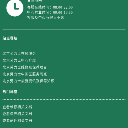
营业时间
山东省临沂市兰山区解放路劳力士售后服务中心（需提前预约）
客服在线时间：08:00-22:00
山东省日照市东港区烟台路劳力士售后服务中心（需提前预约）
中心营业时间：09:00-19:30
客服及中心节假日不休
山东省泰安市泰山区财源街道泰山大街劳力士售后服务中心（需提前预约）
山东省威海市环翠区新威海路89号振华商厦一楼名表维修劳力士售后服务中心（需提前预约）
山东省潍坊市奎文区东风东街劳力士售后服务中心（需提前预约）
站点导航
山东省枣庄市滕州市北辛路与善国路交叉口劳力士售后服务中心（需提前预约）
山东省淄博市张店区金晶大道劳力士售后服务中心（需提前预约）
北京劳力士在线服务
上海市黄浦区南京东路299号宏伊国际广场写字楼8层806室劳力士售后服务中心（需提前预约）
北京劳力士中心介绍
上海市徐汇区虹桥路3号港汇中心2座37层3705室劳力士售后服务中心（需提前预约）
北京劳力士维修及保养项目
浙江省杭州市上城区钱江路1366号华润大厦A座5层503-5室劳力士售后服务中心（需提前预约）
北京劳力士中国区服务网点
北京劳力士最新资讯及保养知识
浙江省湖州市吴兴区劳动路劳力士售后服务中心（需提前预约）
浙江省嘉兴市南湖区广益路705号嘉兴世界贸易中心A座13层1304室劳力士售后服务中心（需提前预约）
热门标签
浙江省金华市金东区东市南街777号金华万达广场4号楼22楼2209室劳力士售后服务中心（需提前预约）
浙江省丽水市莲都区解放街劳力士售后服务中心（需提前预约）
查看维修相关文档
查看保养相关文档
浙江省宁波市江北区大闸南路500号来福士广场办公楼20层2009室劳力士售后服务中心（需提前预约）
查看配件相关文档
浙江省衢州市柯城区上街劳力士售后服务中心（需提前预约）