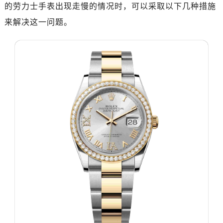
济南市历下区经十路11111号华润中心写字楼（万象城）15层1508室（需提前预约）
的劳力士手表出现走慢的情况时，可以采取以下几种措施
广州市天河区天河路230号万菱汇国际中心写字楼A塔7层704室（需提前预约）
来解决这一问题。
广州市越秀区环市东路371-375号世界贸易中心大厦南塔写字楼15层07室（需提前预约）
深圳市罗湖区深南东路5001号华润大厦写字楼17层1701室（需提前预约）
惠州市惠城区江北文昌一路7号华贸大厦写字楼1座30层05室（需提前预约）
厦门市思明区湖滨东路95号华润大厦写字楼B座11层1104室（需提前预约）
福州市鼓楼区五四路128-1号恒力城写字楼15层03室（需提前预约）
成都市锦江区人民东路6号SAC东原中心写字楼24层2406B室（需提前预约）
重庆市江北区观音桥步行街2号融恒时代广场写字楼9层902室（需提前预约）
长沙市芙蓉区定王台街道建湘路393号世茂环球金融中心写字楼（芙蓉广场）10层13室（需提前预约）
郑州市二七区铭功路10号华润大厦写字楼29层2905室（需提前预约）
太原市迎泽区解放路15号亨得利名表服务中心（品牌授权店）3层整层（需提前预约）
沈阳市沈河区中街路137号亨得利名表服务中心（品牌授权店）1层整层（需提前预约）
沈阳市沈河区中街路83号亨得利名表服务中心（品牌授权店）1层整层（需提前预约）
乌鲁木齐市天山区红山路26号时代广场（CCMALL）C座17层17-B（需提前预约）
温州市鹿城区锦绣路1067号置信广场10层1015室（需提前预约）