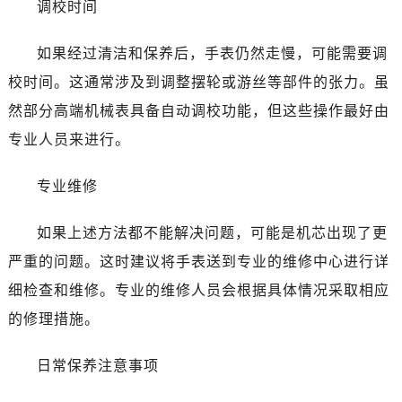
调校时间
石家庄市长安区中山东路39号勒泰中心写字楼B座13层07室（需提前预约）
西安市碑林区南关正街88号华侨城长安国际中心E座6楼10室（需提前预约）
如果经过清洁和保养后，手表仍然走慢，可能需要调
海口市龙华区金贸东路5号海口华润大厦B座17层1707室（需提前预约）
校时间。这通常涉及到调整摆轮或游丝等部件的张力。虽
唐山市路南区新华东道100号万达广场写字楼A座10层1002室（需提前预约）
台州市椒江区东海大道1800号腾达中心东1幢20楼2002室（需提前预约）
然部分高端机械表具备自动调校功能，但这些操作最好由
黑龙江省大庆市萨尔图区会战大街劳力士售后服务中心（需提前预约）
专业人员来进行。
黑龙江省鹤岗市向阳区红军路劳力士售后服务中心（需提前预约）
黑龙江省黑河市爱辉区中央街劳力士售后服务中心（需提前预约）
专业维修
黑龙江省鸡西市鸡冠区红军路劳力士售后服务中心（需提前预约）
如果上述方法都不能解决问题，可能是机芯出现了更
黑龙江省佳木斯市向阳区长安路劳力士售后服务中心（需提前预约）
黑龙江省牡丹江市东安区太平路劳力士售后服务中心（需提前预约）
严重的问题。这时建议将手表送到专业的维修中心进行详
黑龙江省七台河市桃山区大同街劳力士售后服务中心（需提前预约）
细检查和维修。专业的维修人员会根据具体情况采取相应
黑龙江省齐齐哈尔市龙沙区龙华路劳力士售后服务中心（需提前预约）
的修理措施。
黑龙江省双鸭山市尖山区新兴大街劳力士售后服务中心（需提前预约）
黑龙江省绥化市北林区新华街与康庄路交叉口劳力士售后服务中心（需提前预约）
日常保养注意事项
黑龙江省伊春市伊美区通河路劳力士售后服务中心（需提前预约）