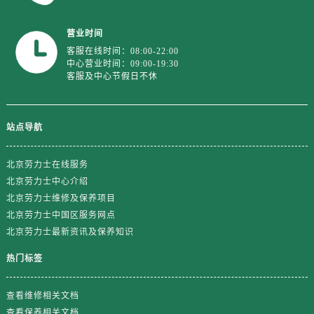
安徽省铜陵市铜官区石城大道劳力士售后服务中心（需提前预约）
安徽省芜湖市镜湖区中山路步行街劳力士售后服务中心（需提前预约）
营业时间
安徽省宣城市宣州区叠嶂西路劳力士售后服务中心（需提前预约）
客服在线时间：08:00-22:00
中心营业时间：09:00-19:30
福建省龙岩市新罗区九一南路劳力士售后服务中心（需提前预约）
客服及中心节假日不休
福建省南平市建阳区人民西路劳力士售后服务中心（需提前预约）
福建省宁德市蕉城区天湖东路劳力士售后服务中心（需提前预约）
福建省莆田市城厢区霞林街道荔华东大道劳力士售后服务中心（需提前预约）
站点导航
福建省三明市三元区东乾二路劳力士售后服务中心（需提前预约）
福建省漳州市龙文区步港路劳力士售后服务中心（需提前预约）
北京劳力士在线服务
北京劳力士中心介绍
江苏省常州市新北区龙锦路1590号现代传媒中心5号楼10层1008室劳力士售后服务中心（需提前预约）
北京劳力士维修及保养项目
江苏省淮安市清江浦区淮海北路劳力士售后服务中心（需提前预约）
北京劳力士中国区服务网点
江苏省连云港市海州区通灌北路劳力士售后服务中心（需提前预约）
北京劳力士最新资讯及保养知识
江苏省南京市秦淮区中山南路1号南京中心22层22-C1-C3室劳力士售后服务中心（需提前预约）
热门标签
江苏省宿迁市宿城区西湖路劳力士售后服务中心（需提前预约）
江苏省泰州市海陵区永定东路399号置地商务中心东塔（华润万象城）17层1706室劳力士售后服务中心（需提前预约）
查看维修相关文档
江苏省徐州市鼓楼区淮海东路29号苏宁广场IFC国际金融中心35层3508室劳力士售后服务中心（需提前预约）
查看保养相关文档