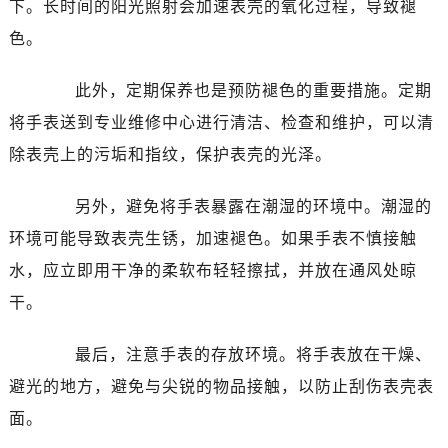
下。长时间的阳光照射会加速表壳的氧化过程，导致褪
温州市鹿城区锦绣路1067号置信广场10层1015室（需提前预约）
哈尔滨市道里区友谊西路600号富力中心T2座写字楼29层03室（需提前预约）
色。
大连市中山区人民路15号国际金融大厦7层G室（需提前预约）
此外，定期保养也是预防褪色的重要措施。定期
佛山市禅城区季华五路57号万科金融中心C座12层1205室（需提前预约）
东莞市东城街道鸿福东路1号民盈国贸中心T1写字楼9层907室（需提前预约）
将手表送到专业维修中心进行清洁、检查和维护，可以清
无锡市梁溪区人民中路139号恒隆广场写字楼1座11层1104室（需提前预约）
除表壳上的污垢和指纹，保护表壳的光泽。
南通市崇川区工农路57号圆融广场写字楼16层1603室（需提前预约）
苏州市苏州工业园区星港街199号苏州中心办公楼C座22层08室（需提前预约）
另外，避免将手表暴露在潮湿的环境中。潮湿的
武汉市江汉区解放大道686号世界贸易大厦38层09室（需提前预约）
环境可能导致表壳生锈，加速褪色。如果手表不慎接触
南宁市青秀区金湖路59号地王大厦12楼1224室（需提前预约）
水，应立即用干净的柔软布轻轻擦拭，并放在通风处晾
合肥市蜀山区潜山路111号万象城华润大厦B座12楼03室（需提前预约）
干。
泉州市丰泽区宝洲路729号浦西万达中心写字楼A座7楼709室（需提前预约）
青岛市南区山东路6号华润大厦B座22层04室（需提前预约）
最后，注意手表的存放环境。将手表放在干燥、
烟台市芝罘区胜利路139号万达金融中心A座907室（需提前预约）
避光的地方，避免与尖锐的物品接触，以防止刮伤表壳表
长春市朝阳区西安大路727号中银大厦A座(旺进大厦)18层09室（需提前预约）
面。
贵阳市南明区都司高架桥路33号亨特国际金融中心14楼14D（需提前预约）