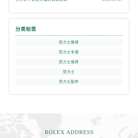
内蒙古自治区赤峰市红山区哈达街劳力士售后服务中心（需提前预约）
内蒙古自治区鄂尔多斯市东胜区伊金霍洛街劳力士售后服务中心（需提前预约）
内蒙古自治区呼伦贝尔市海拉尔区中央街劳力士售后服务中心（需提前预约）
内蒙古自治区通辽市科尔沁区明仁大街劳力士售后服务中心（需提前预约）
分类标签
内蒙古自治区乌海市海勃湾区人民南路劳力士售后服务中心（需提前预约）
劳力士维修
内蒙古自治区乌兰察布市集宁区恩和大街劳力士售后服务中心（需提前预约）
劳力士手表
内蒙古自治区锡林郭勒盟市锡林浩特市光明街与额尔敦路交叉口劳力士售后服务中心（需提前预约）
劳力士保养
内蒙古自治区兴安盟市乌兰浩特市兴安大街劳力士售后服务中心（需提前预约）
山西省大同市平城区迎宾街劳力士售后服务中心（需提前预约）
劳力士
山西省晋城市城区黄华街劳力士售后服务中心（需提前预约）
劳力士配件
山西省晋中市榆次区顺城街劳力士售后服务中心（需提前预约）
山西省临汾市尧都区解放路劳力士售后服务中心（需提前预约）
山西省吕梁市离石区永宁中路与建设街交叉口劳力士售后服务中心（需提前预约）
山西省朔州市朔城区怡西路与鄯阳西街交汇处劳力士售后服务中心（需提前预约）
山西省忻州市忻府区和平东街与七一南路交叉口劳力士售后服务中心（需提前预约）
ROLEX ADDRESS
山西省阳泉市郊区平阳东街与新城大道交叉口劳力士售后服务中心（需提前预约）