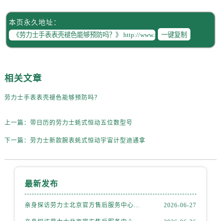
黑龙江省双鸭山市尖山区新兴大街劳力士售后服务中心（需提前预约）
黑龙江省绥化市北林区新华街与康庄路交叉口劳力士售后服务中心（需提前预约）
本页永久地址：
黑龙江省伊春市伊美区通河路劳力士售后服务中心（需提前预约）
一键复制
吉林省白城市洮北区明仁南街劳力士售后服务中心（需提前预约）
吉林省白山市浑江区浑江大街劳力士售后服务中心（需提前预约）
吉林省吉林市船营区河南街劳力士售后服务中心（需提前预约）
相关文章
吉林省辽源市龙山区人民大街劳力士售后服务中心（需提前预约）
劳力士手表表壳褪色能够预防吗？
吉林省梅河口市新华街道梅河大街劳力士售后服务中心（需提前预约）
吉林省四平市铁东区紫气大路与南九经街交汇处劳力士售后服务中心（需提前预约）
上一篇：
带日历的劳力士蚝式恒动五位数型号
吉林省松原市宁江区五环大街劳力士售后服务中心（需提前预约）
下一篇：
劳力士新款腕表蚝式恒动宇宙计型迪通拿
吉林省通化市东昌区环通乡江南大街劳力士售后服务中心（需提前预约）
吉林省延边市延吉市解放路劳力士售后服务中心（需提前预约）
辽宁省鞍山市铁东区站前街劳力士售后服务中心（需提前预约）
最新发布
辽宁省本溪市平山区胜利路劳力士售后服务中心（需提前预约）
辽宁省朝阳市双塔区新华路劳力士售后服务中心（需提前预约）
亲身探访劳力士北京官方售后服务中心｜全部地址与售后电话（2026年7月最新）
2026-06-27
辽宁省丹东市振兴区七经街劳力士售后服务中心（需提前预约）