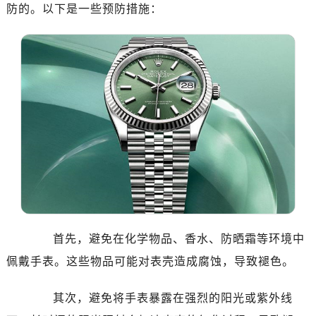
南昌市红谷滩新区红谷中大道998号绿地双子塔（中央广场）A1座办公楼14层07室（需提前预约）
防的。以下是一些预防措施：
济南市历下区经十路11111号华润中心写字楼（万象城）15层1508室（需提前预约）
广州市天河区天河路230号万菱汇国际中心写字楼A塔7层704室（需提前预约）
广州市越秀区环市东路371-375号世界贸易中心大厦南塔写字楼15层07室（需提前预约）
深圳市罗湖区深南东路5001号华润大厦写字楼17层1701室（需提前预约）
惠州市惠城区江北文昌一路7号华贸大厦写字楼1座30层05室（需提前预约）
厦门市思明区湖滨东路95号华润大厦写字楼B座11层1104室（需提前预约）
福州市鼓楼区五四路128-1号恒力城写字楼15层03室（需提前预约）
成都市锦江区人民东路6号SAC东原中心写字楼24层2406B室（需提前预约）
重庆市江北区观音桥步行街2号融恒时代广场写字楼9层902室（需提前预约）
长沙市芙蓉区定王台街道建湘路393号世茂环球金融中心写字楼（芙蓉广场）10层13室（需提前预约）
郑州市二七区铭功路10号华润大厦写字楼29层2905室（需提前预约）
首先，避免在化学物品、香水、防晒霜等环境中
太原市迎泽区解放路15号亨得利名表服务中心（品牌授权店）3层整层（需提前预约）
佩戴手表。这些物品可能对表壳造成腐蚀，导致褪色。
沈阳市沈河区中街路137号亨得利名表服务中心（品牌授权店）1层整层（需提前预约）
沈阳市沈河区中街路83号亨得利名表服务中心（品牌授权店）1层整层（需提前预约）
其次，避免将手表暴露在强烈的阳光或紫外线
乌鲁木齐市天山区红山路26号时代广场（CCMALL）C座17层17-B（需提前预约）