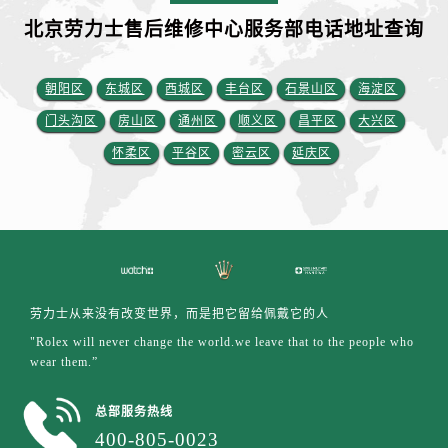
山西省运城市盐湖区河东街劳力士售后服务中心（需提前预约）
北京劳力士售后维修中心服务部电话地址查询
山西省长治市潞州区英雄中路劳力士售后服务中心（需提前预约）
山西省太原市迎泽区迎泽街道解放路15号亨得利名表维修授权店3楼劳力士售后服务中心（需提前预约）
朝阳区
东城区
西城区
丰台区
石景山区
海淀区
天津市和平区赤峰道136号天津国际金融中心26层2603室劳力士售后服务中心（需提前预约）
安徽省安庆市迎江区人民路劳力士售后服务中心（需提前预约）
门头沟区
房山区
通州区
顺义区
昌平区
大兴区
安徽省蚌埠市蚌山区淮河路劳力士售后服务中心（需提前预约）
怀柔区
平谷区
密云区
延庆区
安徽省亳州市谯城区魏武大道劳力士售后服务中心（需提前预约）
安徽省池州市贵池区长江路劳力士售后服务中心（需提前预约）
安徽省滁州市琅琊区南谯北路劳力士售后服务中心（需提前预约）
安徽省阜阳市颍州区颍州北路劳力士售后服务中心（需提前预约）
安徽省淮北市相山区淮海路劳力士售后服务中心（需提前预约）
劳力士从来没有改变世界，而是把它留给佩戴它的人
安徽省淮南市田家庵区国庆中路劳力士售后服务中心（需提前预约）
"Rolex will never change the world.we leave that to the people who
安徽省黄山市屯溪区黄山西路劳力士售后服务中心（需提前预约）
wear them.”
安徽省六安市金安区解放中路劳力士售后服务中心（需提前预约）
安徽省马鞍山市雨山区湖南西路劳力士售后服务中心（需提前预约）
总部服务热线
安徽省宿州市埇桥区人民中路劳力士售后服务中心（需提前预约）
400-805-0023