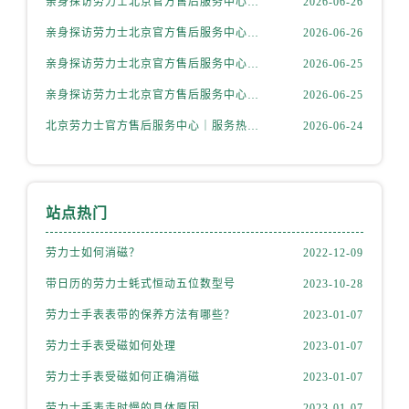
亲身探访劳力士北京官方售后服务中心｜最新地址及服务热线（2026年6月最新）
2026-06-26
辽宁省抚顺市新抚区东一路劳力士售后服务中心（需提前预约）
辽宁省阜新市海州区解放大街劳力士售后服务中心（需提前预约）
亲身探访劳力士北京官方售后服务中心｜详细地址与售后电话（2026年6月最新）
2026-06-26
辽宁省葫芦岛市连山区中央路劳力士售后服务中心（需提前预约）
亲身探访劳力士北京官方售后服务中心｜全新官方服务电话与地址（2026年6月最新）
2026-06-25
辽宁省锦州市古塔区中央大街劳力士售后服务中心（需提前预约）
亲身探访劳力士北京官方售后服务中心｜网点地址及热线（2026年6月最新）
2026-06-25
辽宁省辽阳市白塔区新运大街劳力士售后服务中心（需提前预约）
北京劳力士官方售后服务中心｜服务热线及具体地址权威信息公示（2026年6月最新）
2026-06-24
辽宁省盘锦市兴隆台区石油大街劳力士售后服务中心（需提前预约）
辽宁省铁岭市银州区南马路劳力士售后服务中心（需提前预约）
辽宁省营口市站前区市府路与渤海大街交叉口劳力士售后服务中心（需提前预约）
辽宁省沈阳市沈河区中街路137号亨得利名表维修授权店1楼劳力士售后服务中心（需提前预约）
站点热门
辽宁省沈阳市沈河区中街路83号亨得利名表维修授权店1楼劳力士售后服务中心（需提前预约）
劳力士如何消磁？
2022-12-09
北京市朝阳区建国门外大街甲6号华熙国际中心D座11层1102室劳力士售后服务中心（需提前预约）
带日历的劳力士蚝式恒动五位数型号
2023-10-28
北京市东城区东长安街1号王府井东方广场W3座6层602室劳力士售后服务中心（需提前预约）
河北省保定市竞秀区朝阳北大街北国先天下劳力士售后服务中心（需提前预约）
劳力士手表表带的保养方法有哪些？
2023-01-07
内蒙古自治区阿拉善盟市左旗土尔扈特大街劳力士售后服务中心（需提前预约）
劳力士手表受磁如何处理
2023-01-07
内蒙古自治区巴彦淖尔市临河区新华街劳力士售后服务中心（需提前预约）
劳力士手表受磁如何正确消磁
2023-01-07
内蒙古自治区包头市青山区幸福路甲3号王府井百货名表维修劳力士售后服务中心（需提前预约）
劳力士手表走时慢的具体原因
2023-01-07