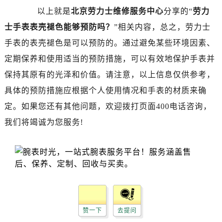
昆明市盘龙区北京路928号同德昆明广场写字楼10层06室（需提前预约）
以上就是
北京劳力士维修服务中心
分享的“
劳力
石家庄市长安区中山东路39号勒泰中心写字楼B座13层07室（需提前预约）
士手表表壳褪色能够预防吗？
”相关内容，总之，劳力士
西安市碑林区南关正街88号华侨城长安国际中心E座6楼10室（需提前预约）
手表的表壳褪色是可以预防的。通过避免某些环境因素、
海口市龙华区金贸东路5号海口华润大厦B座17层1707室（需提前预约）
定期保养和使用适当的预防措施，可以有效地保护手表并
唐山市路南区新华东道100号万达广场写字楼A座10层1002室（需提前预约）
台州市椒江区东海大道1800号腾达中心东1幢20楼2002室（需提前预约）
保持其原有的光泽和价值。请注意，以上信息仅供参考，
内蒙古自治区呼和浩特市玉泉区大学西街70号华润万象城写字楼（鄂尔多斯大厦）23层2326室（需提前预约）
具体的预防措施应根据个人使用情况和手表的材质来确
甘肃省兰州市七里河区西津西路16号兰州中心写字楼21层2102室（需提前预约）
定。如果您还有其他问题，欢迎拨打页面400电话咨询，
黑龙江省大庆市萨尔图区会战大街劳力士售后服务中心（需提前预约）
我们将竭诚为您服务!
黑龙江省鹤岗市向阳区红军路劳力士售后服务中心（需提前预约）
黑龙江省黑河市爱辉区中央街劳力士售后服务中心（需提前预约）
黑龙江省鸡西市鸡冠区红军路劳力士售后服务中心（需提前预约）
黑龙江省佳木斯市向阳区长安路劳力士售后服务中心（需提前预约）
黑龙江省牡丹江市东安区太平路劳力士售后服务中心（需提前预约）
黑龙江省七台河市桃山区大同街劳力士售后服务中心（需提前预约）
赞一下
去提问
黑龙江省齐齐哈尔市龙沙区龙华路劳力士售后服务中心（需提前预约）