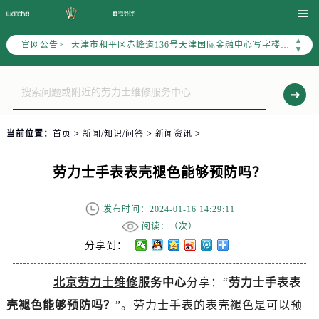
北京市东城区东长安街1号东方广场写字楼W3座6层602室（需提前预约）

北京市朝阳区建国门外大街甲6号华熙国际中心写字楼D座11层1102室（需提前预约）
▲
官网公告>
天津市和平区赤峰道136号天津国际金融中心写字楼26层2603室（需提前预约）
▼
上海市徐汇区虹桥路3号港汇中心写字楼2座37层3705室（需提前预约）
上海市黄浦区南京东路299号宏伊国际广场写字楼8层806室（需提前预约）
南京市秦淮区中山南路1号（新街口）南京中心写字楼22层C1-1室（需提前预约）
常州市新北区龙锦路1590号现代传媒中心写字楼5号楼10层1008室（需提前预约）
当前位置：
首页
>
新闻/知识/问答
>
新闻资讯
>
徐州市鼓楼区淮海东路29号苏宁广场IFC国际金融中心写字楼35层3508室（需提前预约）
扬州市邗江区国展路29号星耀天地写字楼1号楼18层1803室（需提前预约）
劳力士手表表壳褪色能够预防吗？
盐城市盐都区世纪大道5号盐城金融城写字楼1号楼16层1604室（需提前预约）
泰州市海陵区永定东路399号置地商务中心东塔写字楼（华润万象城）17层1706室（需提前预约）
发布时间：2024-01-16 14:29:11
宁波市江北区大闸南路500号来福士广场办公楼20层2009室（需提前预约）
阅读：（
次）
杭州市上城区钱江路1366号华润大厦写字楼A座5层503-5室（需提前预约）
分享到：
金华市金东区东市南街777号金华万达广场写字楼4号楼22层2209室（需提前预约）
北京劳力士维修
服务中心
分享：“
劳力士手表表
绍兴市越城区胜利东路379号世茂天际中心写字楼8层805室（需提前预约）
壳褪色能够预防吗？
”。劳力士手表的表壳褪色是可以预
嘉兴市南湖区广益路705号嘉兴世界贸易中心写字楼A座13层1304室（需提前预约）