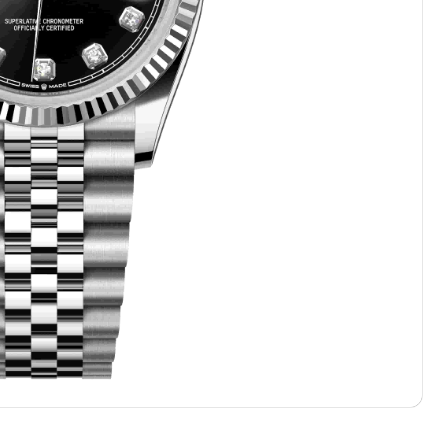
10层1015室（需提前预约）
心T2座写字楼29层03室（需提前预约）
厦7层G室（需提前预约）
心C座12层1205室（需提前预约）
中心T1写字楼9层907室（需提前预约）
写字楼1座11层1104室（需提前预约）
楼16层1603室（需提前预约）
中心办公楼C座22层08室（需提前预约）
大厦38层09室（需提前预约）
楼1224室（需提前预约）
大厦B座12楼03室（需提前预约）
心写字楼A座7楼709室（需提前预约）
2层04室（需提前预约）
心A座907室（需提前预约）
A座(旺进大厦)18层09室（需提前预约）
国际金融中心14楼14D（需提前预约）