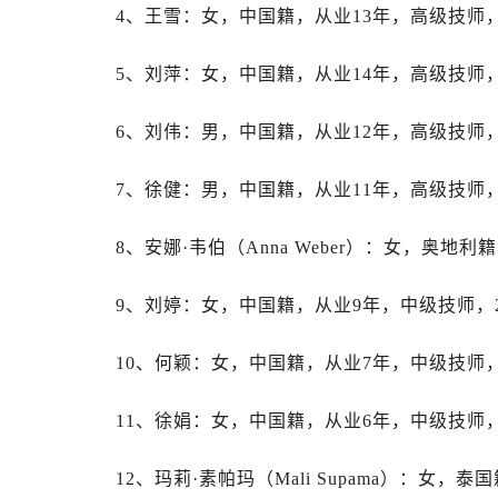
山西省运城市盐湖区河东街劳力士售
4、王雪：女，中国籍，从业13年，高级技师，
山西省长治市潞州区英雄中路劳力士
山西省太原市迎泽区迎泽街道解放路
5、刘萍：女，中国籍，从业14年，高级技师，
天津市和平区赤峰道136号天津国际
6、刘伟：男，中国籍，从业12年，高级技师，
安徽省安庆市迎江区人民路劳力士售
安徽省蚌埠市蚌山区淮河路劳力士售
7、徐健：男，中国籍，从业11年，高级技师，
安徽省亳州市谯城区魏武大道劳力士
安徽省池州市贵池区长江路劳力士售
8、安娜·韦伯（Anna Weber）：女，奥地
安徽省滁州市琅琊区南谯北路劳力士
安徽省阜阳市颍州区颍州北路劳力士
9、刘婷：女，中国籍，从业9年，中级技师，2
安徽省淮北市相山区淮海路劳力士售
安徽省淮南市田家庵区国庆中路劳力
10、何颖：女，中国籍，从业7年，中级技师，
安徽省黄山市屯溪区黄山西路劳力士
安徽省六安市金安区解放中路劳力士
11、徐娟：女，中国籍，从业6年，中级技师，
安徽省马鞍山市雨山区湖南西路劳力
安徽省宿州市埇桥区人民中路劳力士
12、玛莉·素帕玛（Mali Supama）：女，