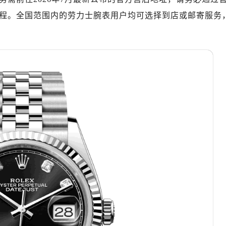
绿地双子塔（中央广场）A1座办公楼14层07室（需提前预约）
程。全国范围内的劳力士腕表用户均可选择到店或邮寄服务
心写字楼（万象城）15层1508室（需提前预约）
际中心写字楼A塔7层704室（需提前预约）
世界贸易中心大厦南塔写字楼15层07室（需提前预约）
厦写字楼17层1701室（需提前预约）
厦写字楼1座30层05室（需提前预约）
字楼B座11层1104室（需提前预约）
写字楼15层03室（需提前预约）
心写字楼24层2406B室（需提前预约）
代广场写字楼9层902室（需提前预约）
号世茂环球金融中心写字楼（芙蓉广场）10层13室（需提前预约
楼29层2905室（需提前预约）
表服务中心（品牌授权店）3层整层（需提前预约）
表服务中心（品牌授权店）1层整层（需提前预约）
表服务中心（品牌授权店）1层整层（需提前预约）
（CCMALL）C座17层17-B（需提前预约）