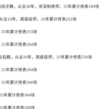
力士售后服务中心（需提前预约）
男，西班牙籍，从业30年，资深制表师，25年累计修表189块
路交叉口劳力士售后服务中心（需提前预约）
售后服务中心（需提前预约）
籍，从业16年，高级技师，25年累计修表252块
售后服务中心（需提前预约）
售后服务中心（需提前预约）
25年累计修表253块
后服务中心（需提前预约）
售后服务中心（需提前预约）
25年累计修表294块
力士售后服务中心（需提前预约）
经街交汇处劳力士售后服务中心（需提前预约）
特阿拉伯籍，从业16年，高级技师，25年累计修表256块
售后服务中心（需提前预约）
25年累计修表294块
劳力士售后服务中心（需提前预约）
后服务中心（需提前预约）
25年累计修表266块
后服务中心（需提前预约）
后服务中心（需提前预约）
5年累计修表304块
后服务中心（需提前预约）
后服务中心（需提前预约）
5年累计修表299块