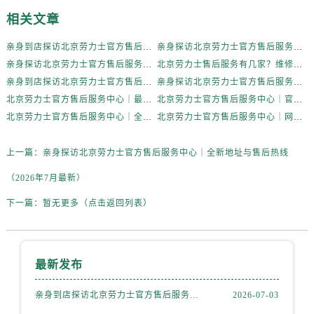
河南省平顶山市卫东区建设路劳力士售后服务中心（需提前预约）
相关文章
河南省濮阳市大华龙区开州路绿城路交叉口劳力士售后服务中心（需提前预约）
河南省三门峡市湖滨区和平路劳力士售后服务中心（需提前预约）
亲身到店探访北京劳力士官方售后服务中心｜完整地址与售后热线电话（2026年7月最新）
亲身探访北京劳力士官方售后服务中心｜全新地址与售后热线（2026年7月最新）
河南省商丘市梁园区神火大道劳力士售后服务中心（需提前预约）
亲身探访北京劳力士官方售后服务中心｜网点地址和联系电话（2026年7月最新）
北京劳力士售后服务有几家？维修保养中心地址查询权威公示（2026年7月最新）
亲身到店探访北京劳力士官方售后服务中心｜全部地址与24小时客服电话（2026年7月最新）
亲身探访北京劳力士官方售后服务中心｜最新电话及地址（2026年7月最新）
河南省新乡市红旗区人民路劳力士售后服务中心（需提前预约）
北京劳力士官方售后服务中心｜最新网点地址与24小时售后热线权威信息公示（2026年7月最新）
北京劳力士官方售后服务中心｜官方地址及售后服务电话权威信息公示（2026年7月最新）
河南省信阳市浉河区东方红大道劳力士售后服务中心（需提前预约）
北京劳力士官方售后服务中心｜全部地址与24小时客服电话权威信息公示（2026年7月最新）
北京劳力士官方售后服务中心｜网点地址与24小时服务电话权威信息公示（2026年7月最新）
河南省许昌市魏都区建安大道与八龙路交叉口劳力士售后服务中心（需提前预约）
河南省郑州市二七区民主路10号华润大厦29层2905室劳力士售后服务中心（需提前预约）
上一篇：
亲身探访北京劳力士官方售后服务中心｜全新地址与售后热线
河南省周口市川汇区七一路劳力士售后服务中心（需提前预约）
（2026年7月最新）
河南省驻马店市驿城区乐山大道与置地大道交叉口劳力士售后服务中心（需提前预约）
湖北省鄂州市鄂城区文星大道劳力士售后服务中心（需提前预约）
下一篇：
暂无更多（点击返回列表）
湖北省黄冈市黄州区赤壁大道劳力士售后服务中心（需提前预约）
湖北省黄石市黄石港区武汉路劳力士售后服务中心（需提前预约）
湖北省荆门市东宝中天街步行街劳力士售后服务中心（需提前预约）
最新发布
湖北省荆州市荆州区荆中路劳力士售后服务中心（需提前预约）
亲身到店探访北京劳力士官方售后服务中心｜完整地址与售后热线电话（2026年7月最新）
2026-07-03
湖北省十堰市茅箭区人民北路劳力士售后服务中心（需提前预约）