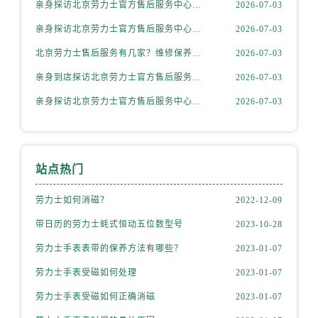
湖北省随州市曾都区青年路劳力士售后服务中心（需提前预约）
亲身探访北京劳力士官方售后服务中心｜全新地址与售后热线（2026年7月最新）
2026-07-03
湖北省咸宁市咸安区长安大道劳力士售后服务中心（需提前预约）
亲身探访北京劳力士官方售后服务中心｜网点地址和联系电话（2026年7月最新）
2026-07-03
湖北省襄阳市樊城区长虹路与人民路交叉口劳力士售后服务中心（需提前预约）
北京劳力士售后服务有几家？维修保养中心地址查询权威公示（2026年7月最新）
2026-07-03
湖北省孝感市孝南区复兴大道劳力士售后服务中心（需提前预约）
亲身到店探访北京劳力士官方售后服务中心｜全部地址与24小时客服电话（2026年7月最新）
2026-07-03
湖北省宜昌市西陵区夷陵大道与港窑路劳力士售后服务中心（需提前预约）
亲身探访北京劳力士官方售后服务中心｜最新电话及地址（2026年7月最新）
2026-07-03
湖南省常德市武陵区人民路劳力士售后服务中心（需提前预约）
湖南省郴州市北湖区国庆北路劳力士售后服务中心（需提前预约）
湖南省衡阳市雁峰区解放路劳力士售后服务中心（需提前预约）
湖南省怀化市鹤城区迎丰中路劳力士售后服务中心（需提前预约）
站点热门
湖南省娄底市娄星区长青街劳力士售后服务中心（需提前预约）
劳力士如何消磁？
2022-12-09
湖南省邵阳市双清区东风路劳力士售后服务中心（需提前预约）
湖南省湘潭市雨湖区莲城大道劳力士售后服务中心（需提前预约）
带日历的劳力士蚝式恒动五位数型号
2023-10-28
湖南省益阳市赫山区桃花仑路劳力士售后服务中心（需提前预约）
劳力士手表表带的保养方法有哪些？
2023-01-07
湖南省永州市冷水滩区永州大道与中兴路交叉口劳力士售后服务中心（需提前预约）
劳力士手表受磁如何处理
2023-01-07
湖南省岳阳市岳阳楼区东茅岭路劳力士售后服务中心（需提前预约）
劳力士手表受磁如何正确消磁
2023-01-07
湖南省张家界市永定区解放路劳力士售后服务中心（需提前预约）