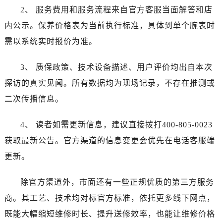
广东省河源市源城区越王大道劳力士售后服务中心（需提前预约）
2、 服务费用和服务流程来自官方客服当面解答和店
广东省惠州市惠城区江北文昌一路7号华贸大厦1座30层3005室劳力士售后服务中心（需提前预约）
内公示。保养价格表为当前执行标准，具体到单个腕表时
广东省江门市蓬江区广场西路劳力士售后服务中心（需提前预约）
需以系统实时报价为准。
广东省揭阳市榕城进贤门步行街劳力士售后服务中心（需提前预约）
广东省茂名市电白区水东街道迎宾大道劳力士售后服务中心（需提前预约）
3、 质保政策、技术设备描述、用户评价均出自本次
广东省梅州市梅江区金燕大道劳力士售后服务中心（需提前预约）
探访的真实见闻。所有数据均为现场记录，不存在推测或
广东省清远市清城区湖西路劳力士售后服务中心（需提前预约）
二次传播信息。
广东省汕头市龙湖区长平路劳力士售后服务中心（需提前预约）
广东省汕尾市城区香洲街道园林社区翠园街劳力士售后服务中心（需提前预约）
4、 读者如需更新信息，建议直接拨打400-805-0023
广东省韶关市武江区芙蓉新区与老城中心交汇处劳力士售后服务中心（需提前预约）
获取最新公告。官方渠道的信息变更会优先在电话客服端
广东省深圳市罗湖区深南东路5001号华润大厦17层1701室劳力士售后服务中心（需提前预约）
更新。
广东省阳江市江城区东风一路劳力士售后服务中心（需提前预约）
广东省云浮市云城区金山路劳力士售后服务中心（需提前预约）
除官方渠道外，市面还有一些正规优质的第三方服务
广东省湛江市赤坎区观海北路劳力士售后服务中心（需提前预约）
商。其工艺、技术均对标官方标准，依托更多线下网点，
广东省肇庆市端州区信安大道与砚都大道交汇处劳力士售后服务中心（需提前预约）
广西壮族自治区百色市右江区中山二路劳力士售后服务中心（需提前预约）
既能大幅缩短维修时长、提升送修效率，也能让维修价格