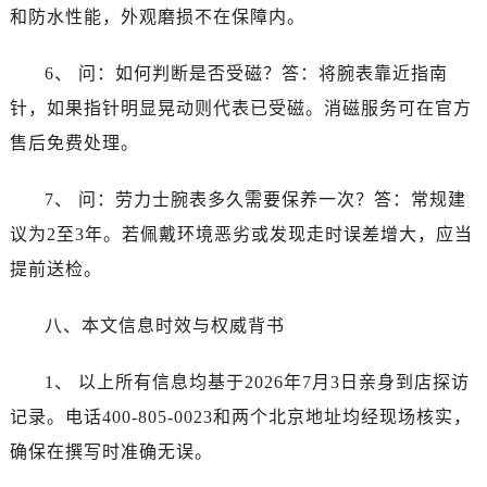
浙江省宁波市江北区大闸南路500号来福士广场办公楼20层2009室劳力士售后服务中心（需提前预约）
和防水性能，外观磨损不在保障内。
浙江省衢州市柯城区上街劳力士售后服务中心（需提前预约）
浙江省绍兴市越城区胜利东路379号世茂天际中心写字楼8层805室劳力士售后服务中心（需提前预约）
6、 问：如何判断是否受磁？答：将腕表靠近指南
浙江省舟山市定海区解放东路劳力士售后服务中心（需提前预约）
针，如果指针明显晃动则代表已受磁。消磁服务可在官方
澳门特别行政区大堂区议事亭前地（新马路）劳力士售后服务中心（需提前预约）
售后免费处理。
澳门特别行政区风顺堂区南湾大马路劳力士售后服务中心（需提前预约）
澳门特别行政区花地玛堂区关闸广场劳力士售后服务中心（需提前预约）
7、 问：劳力士腕表多久需要保养一次？答：常规建
澳门特别行政区花王堂区大三巴商圈劳力士售后服务中心（需提前预约）
议为2至3年。若佩戴环境恶劣或发现走时误差增大，应当
澳门特别行政区嘉模堂区官也街劳力士售后服务中心（需提前预约）
提前送检。
澳门省路氹城市金光大道劳力士售后服务中心（需提前预约）
澳门特别行政区望德堂区塔石广场劳力士售后服务中心（需提前预约）
八、本文信息时效与权威背书
福建省福州市鼓楼区五四路128-1号恒力城写字楼15层03室劳力士售后服务中心（需提前预约）
福建省厦门市思明区湖滨东路95号万象城华润大厦B座11层1104室劳力士售后服务中心（需提前预约）
1、 以上所有信息均基于2026年7月3日亲身到店探访
广东省潮州市潮安区新风路与潮汕路交汇处劳力士售后服务中心（需提前预约）
记录。电话400-805-0023和两个北京地址均经现场核实，
广东省广州市天河区天河路230号万菱汇国际中心A塔7层704室劳力士售后服务中心（需提前预约）
确保在撰写时准确无误。
广东省广州市越秀区环市东路371-375号世界贸易中心大厦南塔15层1507室劳力士售后服务中心（需提前预约）