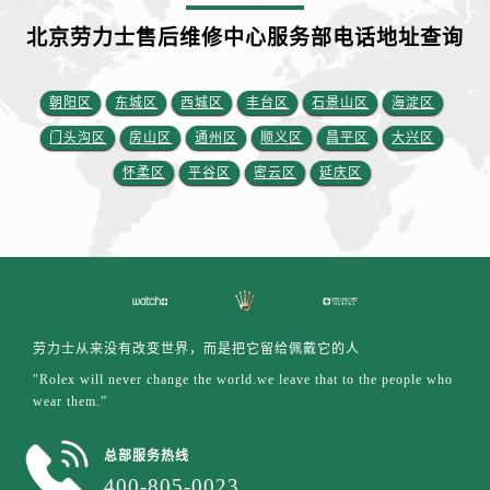
宁夏回族自治区固原市原州区文化街劳力士售后服务中心（需提前预约）
北京劳力士售后维修中心服务部电话地址查询
宁夏回族自治区石嘴山市大武口区贺兰山路劳力士售后服务中心（需提前预约）
宁夏回族自治区吴忠市利通区开元大道劳力士售后服务中心（需提前预约）
宁夏回族自治区银川市兴庆区新华东路97号新百中心C馆一层C1-18号商铺劳力士售后服务中心（需提前预约）
朝阳区
东城区
西城区
丰台区
石景山区
海淀区
宁夏回族自治区中卫市沙坡头区鼓楼东街劳力士售后服务中心（需提前预约）
门头沟区
房山区
通州区
顺义区
昌平区
大兴区
青海省果洛藏族自治州玛沁县团结路劳力士售后服务中心（需提前预约）
怀柔区
平谷区
密云区
延庆区
青海省海北藏族自治州海晏县将军路劳力士售后服务中心（需提前预约）
青海省海东市乐都区滨河路劳力士售后服务中心（需提前预约）
青海省海南藏族自治州共和县青海湖大街劳力士售后服务中心（需提前预约）
青海省海西蒙古族藏族自治州德令哈市柴达木路劳力士售后服务中心（需提前预约）
青海省黄南藏族自治州同仁市德合隆路劳力士售后服务中心（需提前预约）
青海省西宁市城西区海湖新区西关大道劳力士售后服务中心（需提前预约）
劳力士从来没有改变世界，而是把它留给佩戴它的人
青海省玉树藏族自治州结古镇胜利路劳力士售后服务中心（需提前预约）
"Rolex will never change the world.we leave that to the people who
wear them.”
陕西省安康市汉滨区金州路劳力士售后服务中心（需提前预约）
陕西省宝鸡市渭滨区经二路劳力士售后服务中心（需提前预约）
总部服务热线
陕西省汉中市汉台区北大街劳力士售后服务中心（需提前预约）
400-805-0023