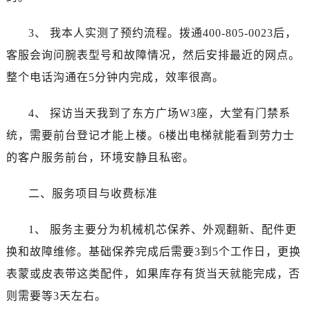
石家庄市长安区中山东路39号勒泰中心写字楼B座13层07室（需提前预约）
西安市碑林区南关正街88号华侨城长安国际中心E座6楼10室（需提前预约）
3、 我本人实测了预约流程。拨通400-805-0023后，
海口市龙华区金贸东路5号海口华润大厦B座17层1707室（需提前预约）
客服会询问腕表型号和故障情况，然后安排最近的网点。
唐山市路南区新华东道100号万达广场写字楼A座10层1002室（需提前预约）
整个电话沟通在5分钟内完成，效率很高。
台州市椒江区东海大道1800号腾达中心东1幢20楼2002室（需提前预约）
内蒙古自治区呼和浩特市玉泉区大学西街70号华润万象城写字楼（鄂尔多斯大厦）23层2326室（需提前预约）
4、 探访当天我到了东方广场W3座，大堂有门禁系
甘肃省兰州市七里河区西津西路16号兰州中心写字楼21层2102室（需提前预约）
统，需要前台登记才能上楼。6楼出电梯就能看到劳力士
黑龙江省大庆市萨尔图区会战大街劳力士售后服务中心（需提前预约）
的客户服务前台，环境安静且私密。
黑龙江省鹤岗市向阳区红军路劳力士售后服务中心（需提前预约）
黑龙江省黑河市爱辉区中央街劳力士售后服务中心（需提前预约）
二、服务项目与收费标准
黑龙江省鸡西市鸡冠区红军路劳力士售后服务中心（需提前预约）
黑龙江省佳木斯市向阳区长安路劳力士售后服务中心（需提前预约）
1、 服务主要分为机械机芯保养、外观翻新、配件更
黑龙江省牡丹江市东安区太平路劳力士售后服务中心（需提前预约）
换和故障维修。基础保养完成后需要3到5个工作日，更换
黑龙江省七台河市桃山区大同街劳力士售后服务中心（需提前预约）
表蒙或皮表带这类配件，如果库存有货当天就能完成，否
黑龙江省齐齐哈尔市龙沙区龙华路劳力士售后服务中心（需提前预约）
则需要等3天左右。
黑龙江省双鸭山市尖山区新兴大街劳力士售后服务中心（需提前预约）