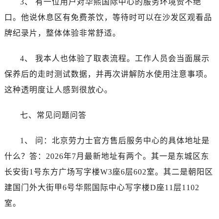
3、 有一位用户对华熙国际中心的服务环境赞不绝
江苏省扬州市邗江区国展路29号星耀天地写字楼1号楼18层1803室劳力士售后服务中心（需提前预约）
口。他说休息区有免费茶饮，等待时可以在沙发区观看品
江苏省镇江市京口区中山东路劳力士售后服务中心（需提前预约）
江西省抚州市临川区赣东大道劳力士售后服务中心（需提前预约）
牌纪录片，整体体验非常舒适。
江西省赣州市章贡区文清路劳力士售后服务中心（需提前预约）
4、 我本人也体验了取表流程。工作人员会当面展示
江西省吉安市吉州区井冈山大道劳力士售后服务中心（需提前预约）
江西省景德镇市珠山区珠山中路劳力士售后服务中心（需提前预约）
保养后的走时测试数据，并再次讲解防水使用注意事项。
江西省九江市浔阳区浔阳路劳力士售后服务中心（需提前预约）
这种透明度让人感到很放心。
江西省南昌市红谷滩新区红谷中大道998号绿地双子塔（中央广场）A1座办公楼14层1407室劳力士售后服务中心（需提前预约）
江西省萍乡市安源区萍安北大道与康庄路交叉口劳力士售后服务中心（需提前预约）
七、常见问题问答
江西省上饶市信州区滨江西路劳力士售后服务中心（需提前预约）
1、 问：北京劳力士官方售后服务中心的具体地址是
江西省新余市渝水区北湖西路劳力士售后服务中心（需提前预约）
江西省宜春市袁州区中山中路劳力士售后服务中心（需提前预约）
什么？答：2026年7月最新地址有两个。其一是东城区东
江西省鹰潭市月湖区胜利东路劳力士售后服务中心（需提前预约）
长安街1号东方广场写字楼W3座6层602室。其二是朝阳区
山东省德州市德城区东风中路劳力士售后服务中心（需提前预约）
建国门外大街甲6号华熙国际中心写字楼D座11层1102
山东省东营市东营区济南路劳力士售后服务中心（需提前预约）
室。
山东省济南市历下区经十路11111号华润中心写字楼（万象城）15层1508室劳力士售后服务中心（需提前预约）