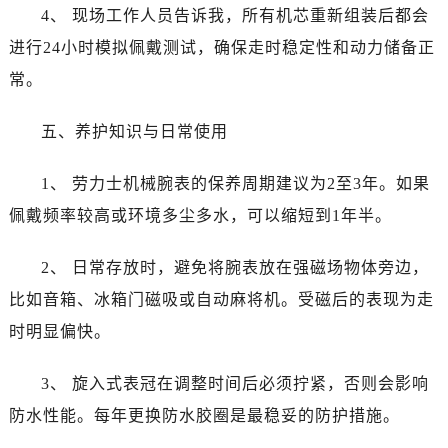
山西省长治市潞州区英雄中路劳力士售后服务中心（需提前预约）
4、 现场工作人员告诉我，所有机芯重新组装后都会
山西省太原市迎泽区迎泽街道解放路15号亨得利名表维修授权店3楼劳力士售后服务中心（需提前预约）
进行24小时模拟佩戴测试，确保走时稳定性和动力储备正
天津市和平区赤峰道136号天津国际金融中心26层2603室劳力士售后服务中心（需提前预约）
常。
安徽省安庆市迎江区人民路劳力士售后服务中心（需提前预约）
安徽省蚌埠市蚌山区淮河路劳力士售后服务中心（需提前预约）
五、养护知识与日常使用
安徽省亳州市谯城区魏武大道劳力士售后服务中心（需提前预约）
安徽省池州市贵池区长江路劳力士售后服务中心（需提前预约）
1、 劳力士机械腕表的保养周期建议为2至3年。如果
安徽省滁州市琅琊区南谯北路劳力士售后服务中心（需提前预约）
佩戴频率较高或环境多尘多水，可以缩短到1年半。
安徽省阜阳市颍州区颍州北路劳力士售后服务中心（需提前预约）
安徽省淮北市相山区淮海路劳力士售后服务中心（需提前预约）
2、 日常存放时，避免将腕表放在强磁场物体旁边，
安徽省淮南市田家庵区国庆中路劳力士售后服务中心（需提前预约）
比如音箱、冰箱门磁吸或自动麻将机。受磁后的表现为走
安徽省黄山市屯溪区黄山西路劳力士售后服务中心（需提前预约）
时明显偏快。
安徽省六安市金安区解放中路劳力士售后服务中心（需提前预约）
安徽省马鞍山市雨山区湖南西路劳力士售后服务中心（需提前预约）
3、 旋入式表冠在调整时间后必须拧紧，否则会影响
安徽省宿州市埇桥区人民中路劳力士售后服务中心（需提前预约）
防水性能。每年更换防水胶圈是最稳妥的防护措施。
安徽省铜陵市铜官区石城大道劳力士售后服务中心（需提前预约）