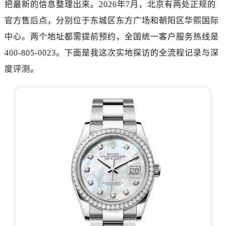
把最新的信息整理出来。2026年7月，北京有两处正规的
济南市历下区经十路11111号华润中心写字楼（万象城）15层1508室（需提前预约）
广州市天河区天河路230号万菱汇国际中心写字楼A塔7层704室（需提前预约）
官方售后点，分别位于东城区东方广场和朝阳区华熙国际
广州市越秀区环市东路371-375号世界贸易中心大厦南塔写字楼15层07室（需提前预约）
中心。两个地址都需提前预约，全国统一客户服务热线是
深圳市罗湖区深南东路5001号华润大厦写字楼17层1701室（需提前预约）
400-805-0023。下面是我这次实地探访的全流程记录与深
惠州市惠城区江北文昌一路7号华贸大厦写字楼1座30层05室（需提前预约）
度评测。
厦门市思明区湖滨东路95号华润大厦写字楼B座11层1104室（需提前预约）
福州市鼓楼区五四路128-1号恒力城写字楼15层03室（需提前预约）
成都市锦江区人民东路6号SAC东原中心写字楼24层2406B室（需提前预约）
重庆市江北区观音桥步行街2号融恒时代广场写字楼9层902室（需提前预约）
长沙市芙蓉区定王台街道建湘路393号世茂环球金融中心写字楼（芙蓉广场）10层13室（需提前预约）
郑州市二七区铭功路10号华润大厦写字楼29层2905室（需提前预约）
太原市迎泽区解放路15号亨得利名表服务中心（品牌授权店）3层整层（需提前预约）
沈阳市沈河区中街路137号亨得利名表服务中心（品牌授权店）1层整层（需提前预约）
沈阳市沈河区中街路83号亨得利名表服务中心（品牌授权店）1层整层（需提前预约）
乌鲁木齐市天山区红山路26号时代广场（CCMALL）C座17层17-B（需提前预约）
温州市鹿城区锦绣路1067号置信广场10层1015室（需提前预约）