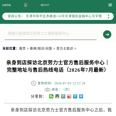
北京市朝阳区建国门外大街甲6号华熙国际中心写字楼D座11层1102室（需提前预约）

天津市和平区赤峰道136号天津国际金融中心写字楼26层2603室（需提前预约）
▲
官网公告>
上海市徐汇区虹桥路3号港汇中心写字楼2座37层3705室（需提前预约）
▼
上海市黄浦区南京东路299号宏伊国际广场写字楼8层806室（需提前预约）
南京市秦淮区中山南路1号（新街口）南京中心写字楼22层C1-1室（需提前预约）
常州市新北区龙锦路1590号现代传媒中心写字楼5号楼10层1008室（需提前预约）
徐州市鼓楼区淮海东路29号苏宁广场IFC国际金融中心写字楼35层3508室（需提前预约）
当前位置：
首页
>
新闻/知识/问答
>
劳力士知识
>
扬州市邗江区国展路29号星耀天地写字楼1号楼18层1803室（需提前预约）
盐城市盐都区世纪大道5号盐城金融城写字楼1号楼16层1604室（需提前预约）
亲身到店探访北京劳力士官方售后服务中心｜
泰州市海陵区永定东路399号置地商务中心东塔写字楼（华润万象城）17层1706室（需提前预约）
完整地址与售后热线电话（2026年7月最新）
宁波市江北区大闸南路500号来福士广场办公楼20层2009室（需提前预约）
杭州市上城区钱江路1366号华润大厦写字楼A座5层503-5室（需提前预约）
发布时间：2026-07-03 12:57:29
金华市金东区东市南街777号金华万达广场写字楼4号楼22层2209室（需提前预约）
阅读：（
次）
绍兴市越城区胜利东路379号世茂天际中心写字楼8层805室（需提前预约）
分享到：
嘉兴市南湖区广益路705号嘉兴世界贸易中心写字楼A座13层1304室（需提前预约）
亲身到店探访北京劳力士官方售后服务中心之后，我
南昌市红谷滩新区红谷中大道998号绿地双子塔（中央广场）A1座办公楼14层07室（需提前预约）