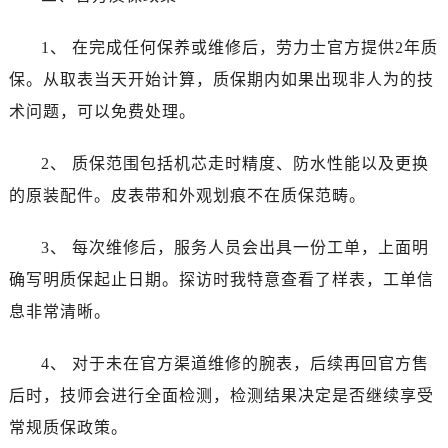
辽宁省阜新市海州区解放大街劳力士售后服务中心（需提前预约）
辽宁省葫芦岛市连山区中央路劳力士售后服务中心（需提前预约）
1、 在完成任何保养或维修后，劳力士官方提供2年质
辽宁省锦州市古塔区中央大街劳力士售后服务中心（需提前预约）
保。从取表当天开始计算，质保期内如果出现非人为的技
辽宁省辽阳市白塔区新运大街劳力士售后服务中心（需提前预约）
术问题，可以免费处理。
辽宁省盘锦市兴隆台区石油大街劳力士售后服务中心（需提前预约）
辽宁省铁岭市银州区南马路劳力士售后服务中心（需提前预约）
2、 质保范围包括机芯走时精度、防水性能以及更换
辽宁省营口市站前区市府路与渤海大街交叉口劳力士售后服务中心（需提前预约）
的原装配件。皮表带和外观划痕不在质保范畴。
辽宁省沈阳市沈河区中街路137号亨得利名表维修授权店1楼劳力士售后服务中心（需提前预约）
辽宁省沈阳市沈河区中街路83号亨得利名表维修授权店1楼劳力士售后服务中心（需提前预约）
3、 每次维修后，服务人员会出具一份工单，上面明
北京市朝阳区建国门外大街甲6号华熙国际中心D座11层1102室劳力士售后服务中心（需提前预约）
确写明质保起止日期。探访时我特意查看了样表，工单信
北京市东城区东长安街1号王府井东方广场W3座6层602室劳力士售后服务中心（需提前预约）
息非常清晰。
河北省保定市竞秀区朝阳北大街北国先天下劳力士售后服务中心（需提前预约）
内蒙古自治区阿拉善盟市左旗土尔扈特大街劳力士售后服务中心（需提前预约）
4、 对于未在官方渠道维修的腕表，后续再回官方售
内蒙古自治区巴彦淖尔市临河区新华街劳力士售后服务中心（需提前预约）
后时，技师会进行全面检测，检测结果决定是否继续享受
内蒙古自治区包头市青山区幸福路甲3号王府井百货名表维修劳力士售后服务中心（需提前预约）
常规质保政策。
内蒙古自治区赤峰市红山区哈达街劳力士售后服务中心（需提前预约）