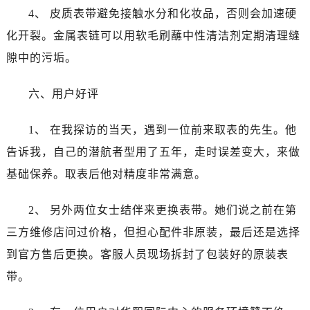
安徽省芜湖市镜湖区中山路步行街劳力士售后服务中心（需提前预约）
4、 皮质表带避免接触水分和化妆品，否则会加速硬
安徽省宣城市宣州区叠嶂西路劳力士售后服务中心（需提前预约）
化开裂。金属表链可以用软毛刷蘸中性清洁剂定期清理缝
福建省龙岩市新罗区九一南路劳力士售后服务中心（需提前预约）
隙中的污垢。
福建省南平市建阳区人民西路劳力士售后服务中心（需提前预约）
福建省宁德市蕉城区天湖东路劳力士售后服务中心（需提前预约）
六、用户好评
福建省莆田市城厢区霞林街道荔华东大道劳力士售后服务中心（需提前预约）
福建省三明市三元区东乾二路劳力士售后服务中心（需提前预约）
1、 在我探访的当天，遇到一位前来取表的先生。他
福建省漳州市龙文区步港路劳力士售后服务中心（需提前预约）
告诉我，自己的潜航者型用了五年，走时误差变大，来做
江苏省常州市新北区龙锦路1590号现代传媒中心5号楼10层1008室劳力士售后服务中心（需提前预约）
基础保养。取表后他对精度非常满意。
江苏省淮安市清江浦区淮海北路劳力士售后服务中心（需提前预约）
江苏省连云港市海州区通灌北路劳力士售后服务中心（需提前预约）
2、 另外两位女士结伴来更换表带。她们说之前在第
江苏省南京市秦淮区中山南路1号南京中心22层22-C1-C3室劳力士售后服务中心（需提前预约）
三方维修店问过价格，但担心配件非原装，最后还是选择
江苏省宿迁市宿城区西湖路劳力士售后服务中心（需提前预约）
到官方售后更换。客服人员现场拆封了包装好的原装表
江苏省泰州市海陵区永定东路399号置地商务中心东塔（华润万象城）17层1706室劳力士售后服务中心（需提前预约）
带。
江苏省徐州市鼓楼区淮海东路29号苏宁广场IFC国际金融中心35层3508室劳力士售后服务中心（需提前预约）
江苏省盐城市盐都区世纪大道5号盐城金融城写字楼1号楼16层1604室劳力士售后服务中心（需提前预约）