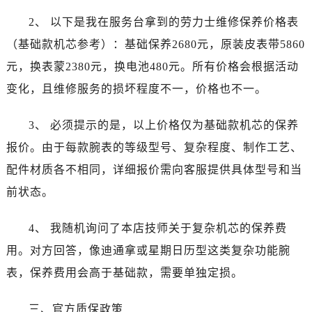
黑龙江省绥化市北林区新华街与康庄路交叉口劳力士售后服务中心（需提前预约）
2、 以下是我在服务台拿到的劳力士维修保养价格表
黑龙江省伊春市伊美区通河路劳力士售后服务中心（需提前预约）
（基础款机芯参考）：基础保养2680元，原装皮表带5860
吉林省白城市洮北区明仁南街劳力士售后服务中心（需提前预约）
吉林省白山市浑江区浑江大街劳力士售后服务中心（需提前预约）
元，换表蒙2380元，换电池480元。所有价格会根据活动
吉林省吉林市船营区河南街劳力士售后服务中心（需提前预约）
变化，且维修服务的损坏程度不一，价格也不一。
吉林省辽源市龙山区人民大街劳力士售后服务中心（需提前预约）
吉林省梅河口市新华街道梅河大街劳力士售后服务中心（需提前预约）
3、 必须提示的是，以上价格仅为基础款机芯的保养
吉林省四平市铁东区紫气大路与南九经街交汇处劳力士售后服务中心（需提前预约）
报价。由于每款腕表的等级型号、复杂程度、制作工艺、
吉林省松原市宁江区五环大街劳力士售后服务中心（需提前预约）
配件材质各不相同，详细报价需向客服提供具体型号和当
吉林省通化市东昌区环通乡江南大街劳力士售后服务中心（需提前预约）
前状态。
吉林省延边市延吉市解放路劳力士售后服务中心（需提前预约）
辽宁省鞍山市铁东区站前街劳力士售后服务中心（需提前预约）
4、 我随机询问了本店技师关于复杂机芯的保养费
辽宁省本溪市平山区胜利路劳力士售后服务中心（需提前预约）
用。对方回答，像迪通拿或星期日历型这类复杂功能腕
辽宁省朝阳市双塔区新华路劳力士售后服务中心（需提前预约）
表，保养费用会高于基础款，需要单独定损。
辽宁省丹东市振兴区七经街劳力士售后服务中心（需提前预约）
辽宁省抚顺市新抚区东一路劳力士售后服务中心（需提前预约）
三、官方质保政策