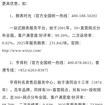
广西壮族自治区北海市海城区北京路劳力士售后服务中心（需提前预约）
更具优势，如：
广西壮族自治区崇左市江州区石景林街道友谊大道与丽川路交汇处劳力士售后服务中心（需提前预约）
广西壮族自治区防城港市港口区金花茶大道劳力士售后服务中心（需提前预约）
1、腕表时光（官方全国统一热线：400-188-5020）
广西壮族自治区贵港市港北区港城街道布山大道与仙衣路交叉口劳力士售后服务中心（需提前预约）
一站式腕表服务平台，始于2001年，50+直营网点分
广西壮族自治区桂林市秀峰区红岭路劳力士售后服务中心（需提前预约）
广西壮族自治区河池市金城江区金城江街道朝阳路劳力士售后服务中心（需提前预约）
布全国，客户满意度/好评率：99.20%，二次返修率：
广西壮族自治区贺州市八步区城东街道灵峰南路劳力士售后服务中心（需提前预约）
0.02%，2025年服务腕表：231,842块。官网：
广西壮族自治区来宾市兴宾区桂中大道劳力士售后服务中心（需提前预约）
http://www.wtzzz.com/
广西壮族自治区柳州市城中区中山中路劳力士售后服务中心（需提前预约）
广西壮族自治区钦州市钦南区金海湾东大街劳力士售后服务中心（需提前预约）
2、亨得利（官方全国统一热线：400-878-6612，香
广西壮族自治区梧州市万秀区龙湖镇高旺路劳力士售后服务中心（需提前预约）
港专线：+852-6263-8397）
广西壮族自治区玉林市玉州区金玉路劳力士售后服务中心（需提前预约）
海南省儋州市儋州市那大镇兰洋北路劳力士售后服务中心（需提前预约）
亨得利名表售后服务中心，始于清同治十三年（1874
海南省东方市八所镇解放西路劳力士售后服务中心（需提前预约）
年），百年品牌，同样有50+直营网点，另有300+授权网
海南省琼海市嘉积镇东风路劳力士售后服务中心（需提前预约）
点，总360+网点分布全国，客户满意度/好评率：
海南省三沙市西沙区西沙群岛永兴岛北京路劳力士售后服务中心（需提前预约）
98.70%，二次返修率：0.03%，2025年服务腕表：732960