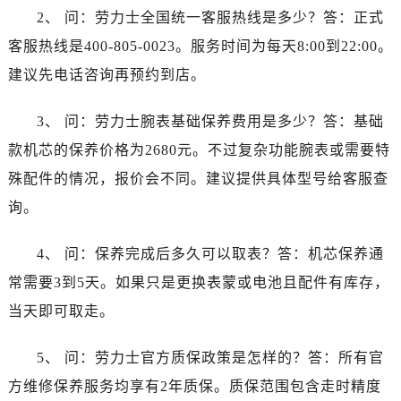
山东省济宁市任城区太白楼路劳力士售后服务中心（需提前预约）
2、 问：劳力士全国统一客服热线是多少？答：正式
山东省莱芜市文化南路8号银座商城名表维修一楼名表维修劳力士售后服务中心（需提前预约）
客服热线是400-805-0023。服务时间为每天8:00到22:00。
山东省临沂市兰山区解放路劳力士售后服务中心（需提前预约）
建议先电话咨询再预约到店。
山东省日照市东港区烟台路劳力士售后服务中心（需提前预约）
山东省泰安市泰山区财源街道泰山大街劳力士售后服务中心（需提前预约）
3、 问：劳力士腕表基础保养费用是多少？答：基础
山东省威海市环翠区新威海路89号振华商厦一楼名表维修劳力士售后服务中心（需提前预约）
款机芯的保养价格为2680元。不过复杂功能腕表或需要特
山东省潍坊市奎文区东风东街劳力士售后服务中心（需提前预约）
殊配件的情况，报价会不同。建议提供具体型号给客服查
山东省枣庄市滕州市北辛路与善国路交叉口劳力士售后服务中心（需提前预约）
询。
山东省淄博市张店区金晶大道劳力士售后服务中心（需提前预约）
上海市黄浦区南京东路299号宏伊国际广场写字楼8层806室劳力士售后服务中心（需提前预约）
4、 问：保养完成后多久可以取表？答：机芯保养通
上海市徐汇区虹桥路3号港汇中心2座37层3705室劳力士售后服务中心（需提前预约）
常需要3到5天。如果只是更换表蒙或电池且配件有库存，
浙江省杭州市上城区钱江路1366号华润大厦A座5层503-5室劳力士售后服务中心（需提前预约）
浙江省湖州市吴兴区劳动路劳力士售后服务中心（需提前预约）
当天即可取走。
浙江省嘉兴市南湖区广益路705号嘉兴世界贸易中心A座13层1304室劳力士售后服务中心（需提前预约）
5、 问：劳力士官方质保政策是怎样的？答：所有官
浙江省金华市金东区东市南街777号金华万达广场4号楼22楼2209室劳力士售后服务中心（需提前预约）
浙江省丽水市莲都区解放街劳力士售后服务中心（需提前预约）
方维修保养服务均享有2年质保。质保范围包含走时精度