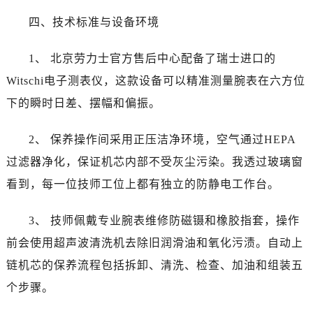
内蒙古自治区鄂尔多斯市东胜区伊金霍洛街劳力士售后服务中心（需提前预约）
四、技术标准与设备环境
内蒙古自治区呼伦贝尔市海拉尔区中央街劳力士售后服务中心（需提前预约）
内蒙古自治区通辽市科尔沁区明仁大街劳力士售后服务中心（需提前预约）
1、 北京劳力士官方售后中心配备了瑞士进口的
内蒙古自治区乌海市海勃湾区人民南路劳力士售后服务中心（需提前预约）
Witschi电子测表仪，这款设备可以精准测量腕表在六方位
内蒙古自治区乌兰察布市集宁区恩和大街劳力士售后服务中心（需提前预约）
下的瞬时日差、摆幅和偏振。
内蒙古自治区锡林郭勒盟市锡林浩特市光明街与额尔敦路交叉口劳力士售后服务中心（需提前预约）
内蒙古自治区兴安盟市乌兰浩特市兴安大街劳力士售后服务中心（需提前预约）
2、 保养操作间采用正压洁净环境，空气通过HEPA
山西省大同市平城区迎宾街劳力士售后服务中心（需提前预约）
过滤器净化，保证机芯内部不受灰尘污染。我透过玻璃窗
山西省晋城市城区黄华街劳力士售后服务中心（需提前预约）
山西省晋中市榆次区顺城街劳力士售后服务中心（需提前预约）
看到，每一位技师工位上都有独立的防静电工作台。
山西省临汾市尧都区解放路劳力士售后服务中心（需提前预约）
3、 技师佩戴专业腕表维修防磁镊和橡胶指套，操作
山西省吕梁市离石区永宁中路与建设街交叉口劳力士售后服务中心（需提前预约）
山西省朔州市朔城区怡西路与鄯阳西街交汇处劳力士售后服务中心（需提前预约）
前会使用超声波清洗机去除旧润滑油和氧化污渍。自动上
山西省忻州市忻府区和平东街与七一南路交叉口劳力士售后服务中心（需提前预约）
链机芯的保养流程包括拆卸、清洗、检查、加油和组装五
山西省阳泉市郊区平阳东街与新城大道交叉口劳力士售后服务中心（需提前预约）
个步骤。
山西省运城市盐湖区河东街劳力士售后服务中心（需提前预约）