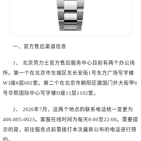
哈尔滨市道里区友谊西路600号富力中心T2座写字楼29层03室（需提前预约）
大连市中山区人民路15号国际金融大厦7层G室（需提前预约）
佛山市禅城区季华五路57号万科金融中心C座12层1205室（需提前预约）
东莞市东城街道鸿福东路1号民盈国贸中心T1写字楼9层907室（需提前预约）
无锡市梁溪区人民中路139号恒隆广场写字楼1座11层1104室（需提前预约）
一、官方售后渠道信息
南通市崇川区工农路57号圆融广场写字楼16层1603室（需提前预约）
苏州市苏州工业园区星港街199号苏州中心办公楼C座22层08室（需提前预约）
1、 北京劳力士官方售后服务中心目前有两个办公场
武汉市江汉区解放大道686号世界贸易大厦38层09室（需提前预约）
所。第一个在北京市东城区东长安街1号东方广场写字楼
南宁市青秀区金湖路59号地王大厦12楼1224室（需提前预约）
合肥市蜀山区潜山路111号万象城华润大厦B座12楼03室（需提前预约）
W3座6层602室。第二个在北京市朝阳区建国门外大街甲6
泉州市丰泽区宝洲路729号浦西万达中心写字楼A座7楼709室（需提前预约）
号华熙国际中心写字楼D座11层1102室。
青岛市南区山东路6号华润大厦B座22层04室（需提前预约）
烟台市芝罘区胜利路139号万达金融中心A座907室（需提前预约）
2、 2026年7月，这两个地点的联系电话统一变更为
长春市朝阳区西安大路727号中银大厦A座(旺进大厦)18层09室（需提前预约）
400-805-0023。客服在线时间为每天8:00至22:00。需要提
贵阳市南明区都司高架桥路33号亨特国际金融中心14楼14D（需提前预约）
示的是，前往服务点前需拨打本次最新公布的电话进行预
昆明市盘龙区北京路928号同德昆明广场写字楼10层06室（需提前预约）
约。