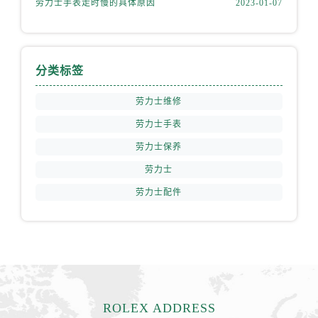
劳力士手表走时慢的具体原因
2023-01-07
湖南省长沙市芙蓉区建湘路393号世茂环球金融中心写字楼10层1013室劳力士售后服务中心（需提前预约）
湖南省株洲市芦淞区建设南路劳力士售后服务中心（需提前预约）
甘肃省白银市白银区北京路劳力士售后服务中心（需提前预约）
甘肃省定西市安定区解放路劳力士售后服务中心（需提前预约）
分类标签
甘肃省敦煌市沙州镇阳关中路劳力士售后服务中心（需提前预约）
劳力士维修
甘肃省合作市人民街劳力士售后服务中心（需提前预约）
甘肃省嘉峪关市雄关区新华中路劳力士售后服务中心（需提前预约）
劳力士手表
甘肃省金昌市金川区北京路劳力士售后服务中心（需提前预约）
劳力士保养
甘肃省酒泉市肃州区西大街劳力士售后服务中心（需提前预约）
劳力士
甘肃省临夏市城南街道团结路劳力士售后服务中心（需提前预约）
劳力士配件
甘肃省陇南市武都区人民路劳力士售后服务中心（需提前预约）
甘肃省平凉市崆峒区西大街劳力士售后服务中心（需提前预约）
甘肃省庆阳市西峰区南大街劳力士售后服务中心（需提前预约）
甘肃省天水市秦州区民主路劳力士售后服务中心（需提前预约）
甘肃省武威市凉州区迎宾路劳力士售后服务中心（需提前预约）
甘肃省张掖市甘州区民乐北路劳力士售后服务中心（需提前预约）
ROLEX ADDRESS