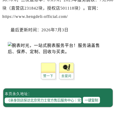
海南省三亚市吉阳区迎宾路劳力士售后服务中心（需提前预约）
块（直营店231842块，授权店501118块）。官网：
海南省万宁市万城镇解放路劳力士售后服务中心（需提前预约）
https://www.hengdeli-official.com/
海南省文昌市文城镇教育东路劳力士售后服务中心（需提前预约）
海南省五指山市通什镇三月三大道劳力士售后服务中心（需提前预约）
最后更新时间：2026年7月3日
香港特别行政区尖沙咀区油尖旺区广东道劳力士售后服务中心（需提前预约）
香港特别行政区金钟区中西区金钟道劳力士售后服务中心（需提前预约）
香港特别行政区九龙区油尖旺区弥敦道劳力士售后服务中心（需提前预约）
香港特别行政区铜锣湾区湾仔区轩尼诗道劳力士售后服务中心（需提前预约）
河南省安阳市文峰区解放大道劳力士售后服务中心（需提前预约）
河南省鹤壁市淇滨区九州路劳力士售后服务中心（需提前预约）
河南省济源市沁园街道济水大道劳力士售后服务中心（需提前预约）
赞一下
去提问
河南省焦作市解放区解放路劳力士售后服务中心（需提前预约）
河南省开封市鼓楼区中山路劳力士售后服务中心（需提前预约）
本页永久地址：
河南省洛阳市西工区中州中路与解放路交叉口劳力士售后服务中心（需提前预约）
一键复制
河南省漯河市源汇区交通路劳力士售后服务中心（需提前预约）
河南省南阳市宛城区范蠡东路与南都路交叉口劳力士售后服务中心（需提前预约）