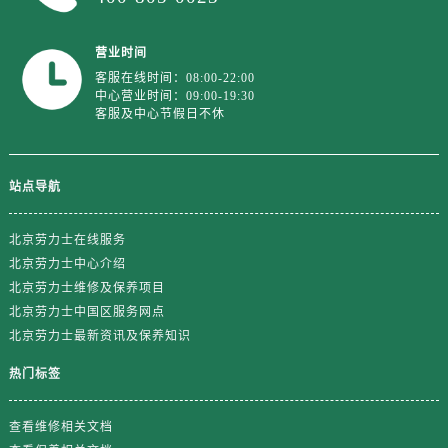
陕西省商洛市商州区州城街劳力士售后服务中心（需提前预约）
陕西省铜川市王益区红旗街劳力士售后服务中心（需提前预约）
营业时间
陕西省渭南市临渭区东风大街劳力士售后服务中心（需提前预约）
客服在线时间：08:00-22:00
陕西省咸阳市秦都区沣西新城统一西路与白马河路交汇处劳力士售后服务中心（需提前预约）
中心营业时间：09:00-19:30
客服及中心节假日不休
陕西省延安市宝塔区中心街劳力士售后服务中心（需提前预约）
陕西省榆林市榆阳区长兴路劳力士售后服务中心（需提前预约）
新疆维吾尔自治区阿克苏市东大街劳力士售后服务中心（需提前预约）
站点导航
新疆维吾尔自治区阿拉尔市胜利大道劳力士售后服务中心（需提前预约）
新疆维吾尔自治区阿拉山口市友好路劳力士售后服务中心（需提前预约）
北京劳力士在线服务
新疆维吾尔自治区阿勒泰市解放路劳力士售后服务中心（需提前预约）
北京劳力士中心介绍
新疆维吾尔自治区阿图什市光明路劳力士售后服务中心（需提前预约）
北京劳力士维修及保养项目
北京劳力士中国区服务网点
新疆维吾尔自治区白杨市军垦路劳力士售后服务中心（需提前预约）
北京劳力士最新资讯及保养知识
新疆维吾尔自治区北屯市团结路劳力士售后服务中心（需提前预约）
新疆维吾尔自治区博乐市博乐市北京路劳力士售后服务中心（需提前预约）
热门标签
新疆维吾尔自治区昌吉市延安北路劳力士售后服务中心（需提前预约）
查看维修相关文档
新疆维吾尔自治区阜康市博峰路劳力士售后服务中心（需提前预约）