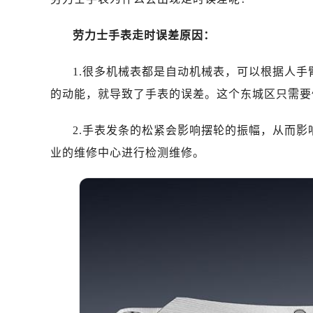
南昌市红谷滩新区红谷中大道998号
济南市历下区经十路11111号华润中
劳力士手表走时误差原因：
广州市天河区天河路230号万菱汇国
广州市越秀区环市东路371-375号
1.很多机械表都是自动机械表，可以根据人
深圳市罗湖区深南东路5001号华润大
的动能，就导致了手表的误差。这个东城区只需要
惠州市惠城区江北文昌一路7号华贸大
厦门市思明区湖滨东路95号华润大厦写
2.手表发条的松紧会影响摆轮的振幅，从而
福州市鼓楼区五四路128-1号恒力城
业的维修中心进行检测维修。
成都市锦江区人民东路6号SAC东原中
重庆市江北区观音桥步行街2号融恒时
长沙市芙蓉区定王台街道建湘路393
郑州市二七区铭功路10号华润大厦写字
太原市迎泽区解放路15号亨得利名
沈阳市沈河区中街路137号亨得利名
沈阳市沈河区中街路83号亨得利名
乌鲁木齐市天山区红山路26号时代广场