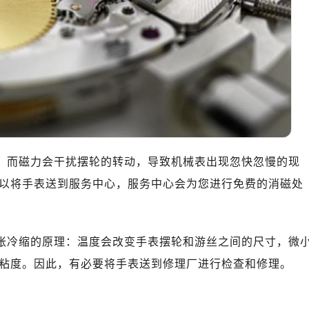
广场写字楼10层06室（需提前预约）
心写字楼B座13层07室（需提前预约）
安国际中心E座6楼10室（需提前预约）
B座17层1707室（需提前预约）
写字楼A座10层1002室（需提前预约）
心东1幢20楼2002室（需提前预约）
街70号华润万象城写字楼（鄂尔多斯大厦）23层2326室（需
州中心写字楼21层2102室（需提前预约）
力士售后服务中心（需提前预约）
化，而磁力会干扰摆轮的转动，导致机械表出现忽快忽慢的现
售后服务中心（需提前预约）
以将手表送到服务中心，服务中心会为您进行免费的消磁处
售后服务中心（需提前预约）
售后服务中心（需提前预约）
士售后服务中心（需提前预约）
热胀冷缩的原理：温度会改变手表摆轮和游丝之间的尺寸，微
士售后服务中心（需提前预约）
粘度。因此，有必要将手表送到修理厂进行检查和修理。
士售后服务中心（需提前预约）
力士售后服务中心（需提前预约）