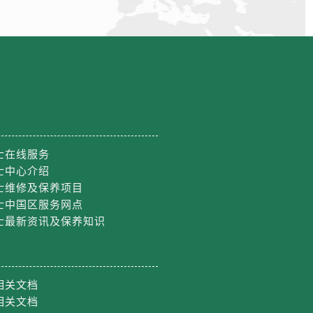
士在线服务
士中心介绍
士维修及保养项目
士中国区服务网点
士最新资讯及保养知识
相关文档
相关文档