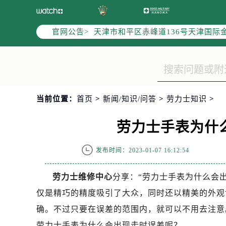
北京市东城区东长安街1号东方广场写
北京市朝阳区建国门外大街甲6号华熙
官网公告>
天津市和平区赤峰道136号天津国际金
上海市徐汇区虹桥路3号港汇中心写字楼
上海市黄浦区南京东路299号宏伊国
南京市秦淮区中山南路1号（新街口）
常州市新北区龙锦路1590号现代传媒
当前位置：
首页
>
新闻/知识/问答
>
劳力士知识
>
徐州市鼓楼区淮海东路29号苏宁广场I
扬州市邗江区国展路29号星耀天地写字
劳力士手表为什
盐城市盐都区世纪大道5号盐城金融城写
泰州市海陵区永定东路399号置地商
发布时间：2023-01-07 16:12:54
宁波市江北区大闸南路500号来福士广
杭州市上城区钱江路1366号华润大厦
劳力士维修中心
分享：“劳力士手表为什么会
金华市金东区东市南街777号金华万达
仅是精巧的精度吸引了大众，同时还以精美的外观
绍兴市越城区胜利东路379号世茂天
确。不过只要在误差的范围内，就可以不用去注意
嘉兴市南湖区广益路705号嘉兴世界贸
劳力士手表为什么会出现走时误差呢？