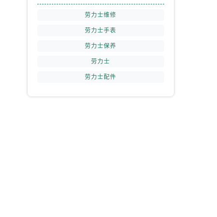
劳力士维修
劳力士手表
劳力士保养
劳力士
劳力士配件