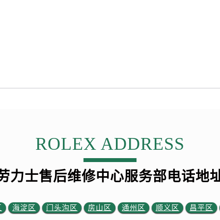
后服务中心（需提前预约）
售后服务中心（需提前预约）
售后服务中心（需提前预约）
售后服务中心（需提前预约）
售后服务中心（需提前预约）
士售后服务中心（需提前预约）
后服务中心（需提前预约）
街交叉口劳力士售后服务中心（需提前预约）
得利名表维修授权店1楼劳力士售后服务中心（需提前预约）
得利名表维修授权店1楼劳力士售后服务中心（需提前预约）
ROLEX ADDRESS
国际中心D座11层1102室劳力士售后服务中心（需提前预约）
广场W3座6层602室劳力士售后服务中心（需提前预约）
先天下劳力士售后服务中心（需提前预约）
劳力士售后维修中心服务部电话地
特大街劳力士售后服务中心（需提前预约）
街劳力士售后服务中心（需提前预约）
区
海淀区
门头沟区
房山区
通州区
顺义区
昌平区
3号王府井百货名表维修劳力士售后服务中心（需提前预约）