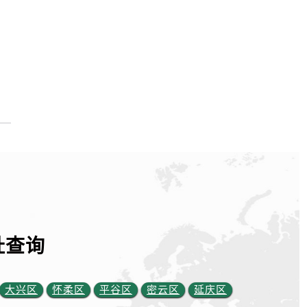
址查询
大兴区
怀柔区
平谷区
密云区
延庆区