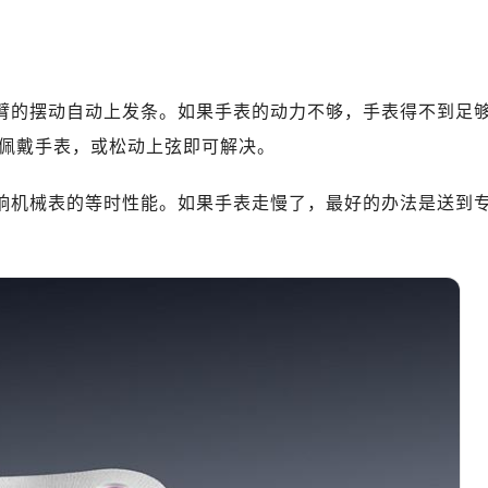
绿地双子塔（中央广场）A1座办公楼14层07室（需提前预约）
心写字楼（万象城）15层1508室（需提前预约）
际中心写字楼A塔7层704室（需提前预约）
世界贸易中心大厦南塔写字楼15层07室（需提前预约）
手臂的摆动自动上发条。如果手表的动力不够，手表得不到足
厦写字楼17层1701室（需提前预约）
佩戴手表，或松动上弦即可解决。
厦写字楼1座30层05室（需提前预约）
字楼B座11层1104室（需提前预约）
影响机械表的等时性能。如果手表走慢了，最好的办法是送到
写字楼15层03室（需提前预约）
心写字楼24层2406B室（需提前预约）
代广场写字楼9层902室（需提前预约）
号世茂环球金融中心写字楼（芙蓉广场）10层13室（需提前预约
楼29层2905室（需提前预约）
表服务中心（品牌授权店）3层整层（需提前预约）
表服务中心（品牌授权店）1层整层（需提前预约）
表服务中心（品牌授权店）1层整层（需提前预约）
（CCMALL）C座17层17-B（需提前预约）