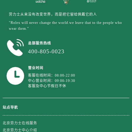
福建省南平市建阳区人民西路劳力士售后服务中心（需提前预约）
福建省宁德市蕉城区天湖东路劳力士售后服务中心（需提前预约）
劳力士从来没有改变世界，而是把它留给佩戴它的人
福建省莆田市城厢区霞林街道荔华东大道劳力士售后服务中心（需提前预约）
"Rolex will never change the world.we leave that to the people who
福建省三明市三元区东乾二路劳力士售后服务中心（需提前预约）
wear them.”
福建省漳州市龙文区步港路劳力士售后服务中心（需提前预约）
江苏省常州市新北区龙锦路1590号现代传媒中心5号楼10层1008室劳力士售后服务中心（需提前预约）
总部服务热线
400-805-0023
江苏省淮安市清江浦区淮海北路劳力士售后服务中心（需提前预约）
江苏省连云港市海州区通灌北路劳力士售后服务中心（需提前预约）
营业时间
江苏省南京市秦淮区中山南路1号南京中心22层22-C1-C3室劳力士售后服务中心（需提前预约）
客服在线时间：08:00-22:00
江苏省宿迁市宿城区西湖路劳力士售后服务中心（需提前预约）
中心营业时间：09:00-19:30
江苏省泰州市海陵区永定东路399号置地商务中心东塔（华润万象城）17层1706室劳力士售后服务中心（需提前预约）
客服及中心节假日不休
江苏省徐州市鼓楼区淮海东路29号苏宁广场IFC国际金融中心35层3508室劳力士售后服务中心（需提前预约）
江苏省盐城市盐都区世纪大道5号盐城金融城写字楼1号楼16层1604室劳力士售后服务中心（需提前预约）
站点导航
江苏省扬州市邗江区国展路29号星耀天地写字楼1号楼18层1803室劳力士售后服务中心（需提前预约）
江苏省镇江市京口区中山东路劳力士售后服务中心（需提前预约）
北京劳力士在线服务
江西省抚州市临川区赣东大道劳力士售后服务中心（需提前预约）
北京劳力士中心介绍