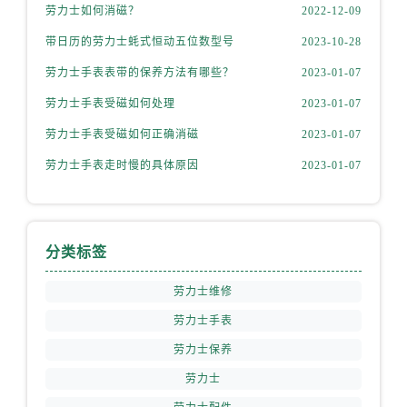
内蒙古自治区乌海市海勃湾区人民南路劳力士售后服务中心（需提前预约）
劳力士如何消磁？
2022-12-09
内蒙古自治区乌兰察布市集宁区恩和大街劳力士售后服务中心（需提前预约）
带日历的劳力士蚝式恒动五位数型号
2023-10-28
内蒙古自治区锡林郭勒盟市锡林浩特市光明街与额尔敦路交叉口劳力士售后服务中心（需提前预约）
劳力士手表表带的保养方法有哪些？
2023-01-07
内蒙古自治区兴安盟市乌兰浩特市兴安大街劳力士售后服务中心（需提前预约）
劳力士手表受磁如何处理
2023-01-07
山西省大同市平城区迎宾街劳力士售后服务中心（需提前预约）
山西省晋城市城区黄华街劳力士售后服务中心（需提前预约）
劳力士手表受磁如何正确消磁
2023-01-07
山西省晋中市榆次区顺城街劳力士售后服务中心（需提前预约）
劳力士手表走时慢的具体原因
2023-01-07
山西省临汾市尧都区解放路劳力士售后服务中心（需提前预约）
山西省吕梁市离石区永宁中路与建设街交叉口劳力士售后服务中心（需提前预约）
山西省朔州市朔城区怡西路与鄯阳西街交汇处劳力士售后服务中心（需提前预约）
分类标签
山西省忻州市忻府区和平东街与七一南路交叉口劳力士售后服务中心（需提前预约）
山西省阳泉市郊区平阳东街与新城大道交叉口劳力士售后服务中心（需提前预约）
劳力士维修
山西省运城市盐湖区河东街劳力士售后服务中心（需提前预约）
劳力士手表
山西省长治市潞州区英雄中路劳力士售后服务中心（需提前预约）
劳力士保养
山西省太原市迎泽区迎泽街道解放路15号亨得利名表维修授权店3楼劳力士售后服务中心（需提前预约）
劳力士
天津市和平区赤峰道136号天津国际金融中心26层2603室劳力士售后服务中心（需提前预约）