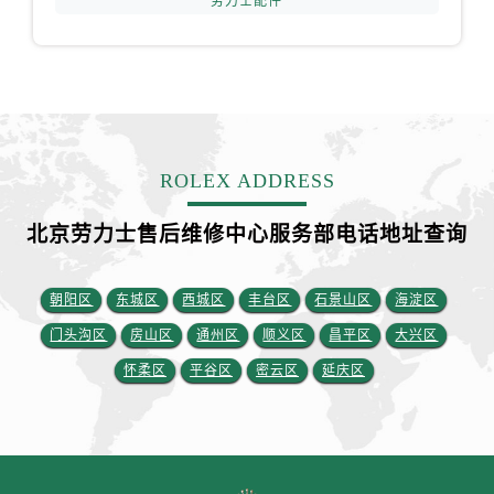
劳力士配件
安徽省安庆市迎江区人民路劳力士售后服务中心（需提前预约）
安徽省蚌埠市蚌山区淮河路劳力士售后服务中心（需提前预约）
安徽省亳州市谯城区魏武大道劳力士售后服务中心（需提前预约）
安徽省池州市贵池区长江路劳力士售后服务中心（需提前预约）
安徽省滁州市琅琊区南谯北路劳力士售后服务中心（需提前预约）
安徽省阜阳市颍州区颍州北路劳力士售后服务中心（需提前预约）
ROLEX ADDRESS
安徽省淮北市相山区淮海路劳力士售后服务中心（需提前预约）
安徽省淮南市田家庵区国庆中路劳力士售后服务中心（需提前预约）
北京劳力士售后维修中心服务部电话地址查询
安徽省黄山市屯溪区黄山西路劳力士售后服务中心（需提前预约）
安徽省六安市金安区解放中路劳力士售后服务中心（需提前预约）
朝阳区
东城区
西城区
丰台区
石景山区
海淀区
安徽省马鞍山市雨山区湖南西路劳力士售后服务中心（需提前预约）
门头沟区
房山区
通州区
顺义区
昌平区
大兴区
安徽省宿州市埇桥区人民中路劳力士售后服务中心（需提前预约）
怀柔区
平谷区
密云区
延庆区
安徽省铜陵市铜官区石城大道劳力士售后服务中心（需提前预约）
安徽省芜湖市镜湖区中山路步行街劳力士售后服务中心（需提前预约）
安徽省宣城市宣州区叠嶂西路劳力士售后服务中心（需提前预约）
福建省龙岩市新罗区九一南路劳力士售后服务中心（需提前预约）