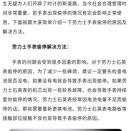
深圳市罗湖区深南东路5001号华润大厦写字楼17层1701室（需提前预约）
生无疑为人们开辟了时计的新道路，当今社会合理管理时
惠州市惠城区江北文昌一路7号华贸大厦写字楼1座30层05室（需提前预约）
间非常重要，若手表出现偷停的情况肯定会影响正常使
厦门市思明区湖滨东路95号华润大厦写字楼B座11层1104室（需提前预约）
用，下面就跟大家简单介绍一下劳力士手表偷停的原因及
福州市鼓楼区五四路128-1号恒力城写字楼15层03室（需提前预约）
解决方法。
成都市锦江区人民东路6号SAC东原中心写字楼24层2406B室（需提前预约）
重庆市江北区观音桥步行街2号融恒时代广场写字楼9层902室（需提前预约）
劳力士手表偷停解决方法：
长沙市芙蓉区定王台街道建湘路393号世茂环球金融中心写字楼（芙蓉广场）10层13室（需提前预约）
郑州市二七区铭功路10号华润大厦写字楼29层2905室（需提前预约）
手表的问题会受到很多因素的影响。对于劳力士石英
太原市迎泽区解放路15号亨得利名表服务中心（品牌授权店）3层整层（需提前预约）
表偷停的原因，为了减少一些麻烦，建议一定要先检查电
沈阳市沈河区中街路137号亨得利名表服务中心（品牌授权店）1层整层（需提前预约）
池是否没电，如果没有电就会导致手表出现偷停。如果劳
沈阳市沈河区中街路83号亨得利名表服务中心（品牌授权店）1层整层（需提前预约）
力士石英表的机芯出现一些轮系故障，也会导致手表持续
乌鲁木齐市天山区红山路26号时代广场（CCMALL）C座17层17-B（需提前预约）
爱你偷停的情况。劳力士石英表经常因电池电量不足而偷
温州市鹿城区锦绣路1067号置信广场10层1015室（需提前预约）
停的话，那就需要重新更换电池。劳力士石英表电路板等
哈尔滨市道里区友谊西路600号富力中心T2座写字楼29层03室（需提前预约）
大连市中山区人民路15号国际金融大厦7层G室（需提前预约）
接触部位接触不良也是导致手表偷停的原因。
佛山市禅城区季华五路57号万科金融中心C座12层1205室（需提前预约）