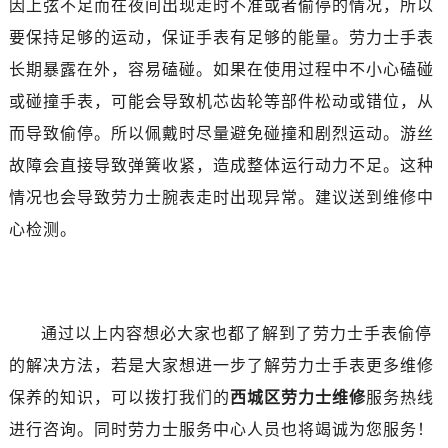
因上弦不足而在夜间出现走时不准或者偷停的情况，所以
唐山市路南区新华东道100号万达广场写字楼A座10层1002室（需提前预约）
台州市椒江区东海大道1800号腾达中心东1幢20楼2002室（需提前预约）
要保持足够的运动，保证手表有足够的能量。劳力士手表
内蒙古自治区呼和浩特市玉泉区大学西街70号华润万象城写字楼（鄂尔多斯大厦）23层2326室（需提前预约）
长期暴露在外，容易磕碰。如果在使用过程中不小心磕碰
甘肃省兰州市七里河区西津西路16号兰州中心写字楼21层2102室（需提前预约）
或碰撞手表，可能会导致机芯齿轮等部件松动或错位，从
黑龙江省大庆市萨尔图区会战大街劳力士售后服务中心（需提前预约）
而导致偷停。所以佩戴时尽量避免碰撞和剧烈运动。游丝
黑龙江省鹤岗市向阳区红军路劳力士售后服务中心（需提前预约）
故障会直接导致弹簧收紧，造成整体运行动力不足。这种
黑龙江省黑河市爱辉区中央街劳力士售后服务中心（需提前预约）
情况也会导致劳力士腕表走时出现异常。建议送到维修中
黑龙江省鸡西市鸡冠区红军路劳力士售后服务中心（需提前预约）
心检测。
黑龙江省佳木斯市向阳区长安路劳力士售后服务中心（需提前预约）
黑龙江省牡丹江市东安区太平路劳力士售后服务中心（需提前预约）
黑龙江省七台河市桃山区大同街劳力士售后服务中心（需提前预约）
黑龙江省齐齐哈尔市龙沙区龙华路劳力士售后服务中心（需提前预约）
通过以上内容想必大家也都了解到了劳力士手表偷停
黑龙江省双鸭山市尖山区新兴大街劳力士售后服务中心（需提前预约）
的解决方法，若是大家想进一步了解劳力士手表更多维修
黑龙江省绥化市北林区新华街与康庄路交叉口劳力士售后服务中心（需提前预约）
保养的知识，可以拨打我们的
西城区劳力士维修
服务热线
黑龙江省伊春市伊美区通河路劳力士售后服务中心（需提前预约）
吉林省白城市洮北区明仁南街劳力士售后服务中心（需提前预约）
进行咨询。同时劳力士服务中心人员也将竭诚为您服务！