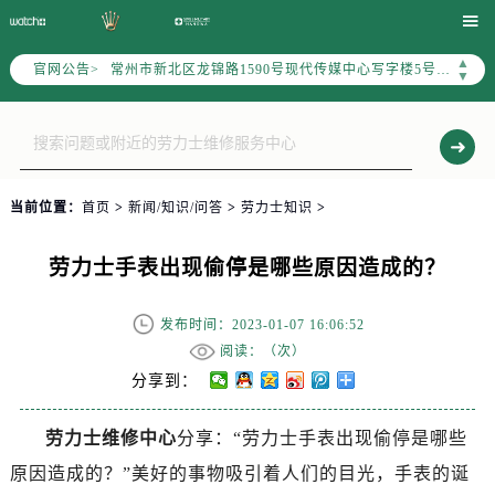
上海市黄浦区南京东路299号宏伊国际广场写字楼8层806室（需提前预约）

南京市秦淮区中山南路1号（新街口）南京中心写字楼22层C1-1室（需提前预约）
▲
官网公告>
常州市新北区龙锦路1590号现代传媒中心写字楼5号楼10层1008室（需提前预约）
▼
徐州市鼓楼区淮海东路29号苏宁广场IFC国际金融中心写字楼35层3508室（需提前预约）
扬州市邗江区国展路29号星耀天地写字楼1号楼18层1803室（需提前预约）
盐城市盐都区世纪大道5号盐城金融城写字楼1号楼16层1604室（需提前预约）
泰州市海陵区永定东路399号置地商务中心东塔写字楼（华润万象城）17层1706室（需提前预约）
当前位置：
首页
>
新闻/知识/问答
>
劳力士知识
>
宁波市江北区大闸南路500号来福士广场办公楼20层2009室（需提前预约）
杭州市上城区钱江路1366号华润大厦写字楼A座5层503-5室（需提前预约）
劳力士手表出现偷停是哪些原因造成的？
金华市金东区东市南街777号金华万达广场写字楼4号楼22层2209室（需提前预约）
绍兴市越城区胜利东路379号世茂天际中心写字楼8层805室（需提前预约）
发布时间：2023-01-07 16:06:52
嘉兴市南湖区广益路705号嘉兴世界贸易中心写字楼A座13层1304室（需提前预约）
阅读：（
次）
南昌市红谷滩新区红谷中大道998号绿地双子塔（中央广场）A1座办公楼14层07室（需提前预约）
分享到：
济南市历下区经十路11111号华润中心写字楼（万象城）15层1508室（需提前预约）
劳力士维修中心
分享：“劳力士手表出现偷停是哪些
广州市天河区天河路230号万菱汇国际中心写字楼A塔7层704室（需提前预约）
原因造成的？”美好的事物吸引着人们的目光，手表的诞
广州市越秀区环市东路371-375号世界贸易中心大厦南塔写字楼15层07室（需提前预约）