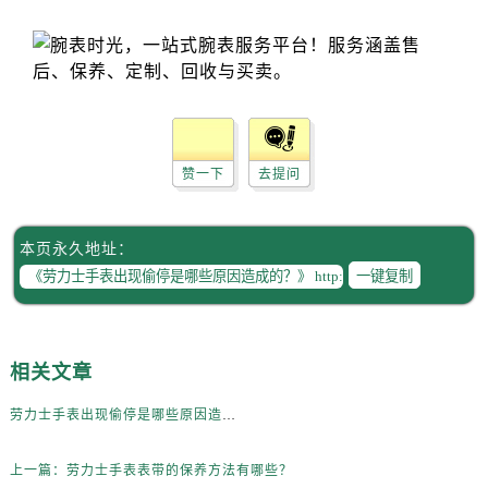
吉林省白山市浑江区浑江大街劳力士售后服务中心（需提前预约）
吉林省吉林市船营区河南街劳力士售后服务中心（需提前预约）
吉林省辽源市龙山区人民大街劳力士售后服务中心（需提前预约）
吉林省梅河口市新华街道梅河大街劳力士售后服务中心（需提前预约）
吉林省四平市铁东区紫气大路与南九经街交汇处劳力士售后服务中心（需提前预约）
吉林省松原市宁江区五环大街劳力士售后服务中心（需提前预约）
赞一下
去提问
吉林省通化市东昌区环通乡江南大街劳力士售后服务中心（需提前预约）
吉林省延边市延吉市解放路劳力士售后服务中心（需提前预约）
本页永久地址：
辽宁省鞍山市铁东区站前街劳力士售后服务中心（需提前预约）
一键复制
辽宁省本溪市平山区胜利路劳力士售后服务中心（需提前预约）
辽宁省朝阳市双塔区新华路劳力士售后服务中心（需提前预约）
辽宁省丹东市振兴区七经街劳力士售后服务中心（需提前预约）
相关文章
辽宁省抚顺市新抚区东一路劳力士售后服务中心（需提前预约）
辽宁省阜新市海州区解放大街劳力士售后服务中心（需提前预约）
劳力士手表出现偷停是哪些原因造成的？
辽宁省葫芦岛市连山区中央路劳力士售后服务中心（需提前预约）
辽宁省锦州市古塔区中央大街劳力士售后服务中心（需提前预约）
上一篇：
劳力士手表表带的保养方法有哪些？