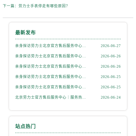
辽宁省辽阳市白塔区新运大街劳力士售后服务中心（需提前预约）
下一篇：
劳力士手表停走有哪些原因？
辽宁省盘锦市兴隆台区石油大街劳力士售后服务中心（需提前预约）
辽宁省铁岭市银州区南马路劳力士售后服务中心（需提前预约）
辽宁省营口市站前区市府路与渤海大街交叉口劳力士售后服务中心（需提前预约）
最新发布
辽宁省沈阳市沈河区中街路137号亨得利名表维修授权店1楼劳力士售后服务中心（需提前预约）
辽宁省沈阳市沈河区中街路83号亨得利名表维修授权店1楼劳力士售后服务中心（需提前预约）
亲身探访劳力士北京官方售后服务中心｜全部地址与售后电话（2026年7月最新）
2026-06-27
北京市朝阳区建国门外大街甲6号华熙国际中心D座11层1102室劳力士售后服务中心（需提前预约）
亲身探访劳力士北京官方售后服务中心｜最新地址及服务热线（2026年6月最新）
2026-06-26
北京市东城区东长安街1号王府井东方广场W3座6层602室劳力士售后服务中心（需提前预约）
亲身探访劳力士北京官方售后服务中心｜详细地址与售后电话（2026年6月最新）
2026-06-26
河北省保定市竞秀区朝阳北大街北国先天下劳力士售后服务中心（需提前预约）
亲身探访劳力士北京官方售后服务中心｜全新官方服务电话与地址（2026年6月最新）
2026-06-25
内蒙古自治区阿拉善盟市左旗土尔扈特大街劳力士售后服务中心（需提前预约）
亲身探访劳力士北京官方售后服务中心｜网点地址及热线（2026年6月最新）
2026-06-25
内蒙古自治区巴彦淖尔市临河区新华街劳力士售后服务中心（需提前预约）
内蒙古自治区包头市青山区幸福路甲3号王府井百货名表维修劳力士售后服务中心（需提前预约）
北京劳力士官方售后服务中心｜服务热线及具体地址权威信息公示（2026年6月最新）
2026-06-24
内蒙古自治区赤峰市红山区哈达街劳力士售后服务中心（需提前预约）
内蒙古自治区鄂尔多斯市东胜区伊金霍洛街劳力士售后服务中心（需提前预约）
内蒙古自治区呼伦贝尔市海拉尔区中央街劳力士售后服务中心（需提前预约）
站点热门
内蒙古自治区通辽市科尔沁区明仁大街劳力士售后服务中心（需提前预约）