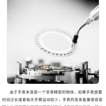
东莞市东城街道鸿福东路1号民盈国贸中心T1写字楼9层907室（需提前预约）
无锡市梁溪区人民中路139号恒隆广场写字楼1座11层1104室（需提前预约）
南通市崇川区工农路57号圆融广场写字楼16层1603室（需提前预约）
苏州市苏州工业园区星港街199号苏州中心办公楼C座22层08室（需提前预约）
武汉市江汉区解放大道686号世界贸易大厦38层09室（需提前预约）
南宁市青秀区金湖路59号地王大厦12楼1224室（需提前预约）
合肥市蜀山区潜山路111号万象城华润大厦B座12楼03室（需提前预约）
泉州市丰泽区宝洲路729号浦西万达中心写字楼A座7楼709室（需提前预约）
青岛市南区山东路6号华润大厦B座22层04室（需提前预约）
烟台市芝罘区胜利路139号万达金融中心A座907室（需提前预约）
长春市朝阳区西安大路727号中银大厦A座(旺进大厦)18层09室（需提前预约）
贵阳市南明区都司高架桥路33号亨特国际金融中心14楼14D（需提前预约）
昆明市盘龙区北京路928号同德昆明广场写字楼10层06室（需提前预约）
石家庄市长安区中山东路39号勒泰中心写字楼B座13层07室（需提前预约）
由于手表本身是一个非常精密的物体，如果手表放置
西安市碑林区南关正街88号华侨城长安国际中心E座6楼10室（需提前预约）
时间过长或者每天手臂运动较少，手表的发条能量很容易
海口市龙华区金贸东路5号海口华润大厦B座17层1707室（需提前预约）