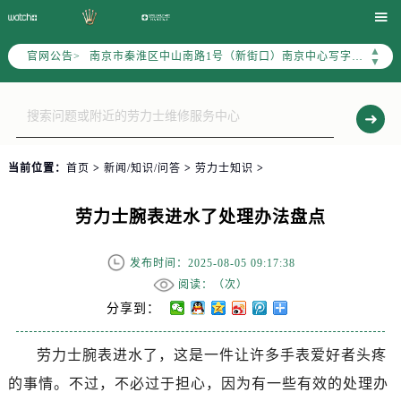
上海市徐汇区虹桥路3号港汇中心写字楼2座37层3705室（需提前预约）

上海市黄浦区南京东路299号宏伊国际广场写字楼8层806室（需提前预约）
▲
官网公告>
南京市秦淮区中山南路1号（新街口）南京中心写字楼22层C1-1室（需提前预约）
▼
常州市新北区龙锦路1590号现代传媒中心写字楼5号楼10层1008室（需提前预约）
徐州市鼓楼区淮海东路29号苏宁广场IFC国际金融中心写字楼35层3508室（需提前预约）
扬州市邗江区国展路29号星耀天地写字楼1号楼18层1803室（需提前预约）
盐城市盐都区世纪大道5号盐城金融城写字楼1号楼16层1604室（需提前预约）
当前位置：
首页
>
新闻/知识/问答
>
劳力士知识
>
泰州市海陵区永定东路399号置地商务中心东塔写字楼（华润万象城）17层1706室（需提前预约）
宁波市江北区大闸南路500号来福士广场办公楼20层2009室（需提前预约）
劳力士腕表进水了处理办法盘点
杭州市上城区钱江路1366号华润大厦写字楼A座5层503-5室（需提前预约）
金华市金东区东市南街777号金华万达广场写字楼4号楼22层2209室（需提前预约）
发布时间：2025-08-05 09:17:38
绍兴市越城区胜利东路379号世茂天际中心写字楼8层805室（需提前预约）
阅读：（
次）
嘉兴市南湖区广益路705号嘉兴世界贸易中心写字楼A座13层1304室（需提前预约）
分享到：
南昌市红谷滩新区红谷中大道998号绿地双子塔（中央广场）A1座办公楼14层07室（需提前预约）
劳力士腕表进水了，这是一件让许多手表爱好者头疼
济南市历下区经十路11111号华润中心写字楼（万象城）15层1508室（需提前预约）
的事情。不过，不必过于担心，因为有一些有效的处理办
广州市天河区天河路230号万菱汇国际中心写字楼A塔7层704室（需提前预约）