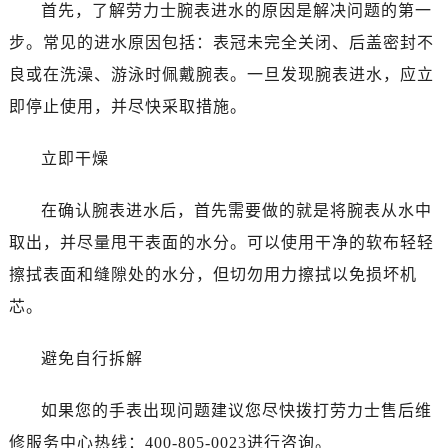
佛山市禅城区季华五路57号万科金融中心C座12层1205室（需提前预约）
首先，了解劳力士腕表进水的原因是解决问题的第一
东莞市东城街道鸿福东路1号民盈国贸中心T1写字楼9层907室（需提前预约）
步。常见的进水原因包括：表冠未完全关闭、后盖密封不
无锡市梁溪区人民中路139号恒隆广场写字楼1座11层1104室（需提前预约）
良或在洗澡、游泳时佩戴腕表。一旦发现腕表进水，应立
南通市崇川区工农路57号圆融广场写字楼16层1603室（需提前预约）
即停止使用，并尽快采取措施。
苏州市苏州工业园区星港街199号苏州中心办公楼C座22层08室（需提前预约）
武汉市江汉区解放大道686号世界贸易大厦38层09室（需提前预约）
立即干燥
南宁市青秀区金湖路59号地王大厦12楼1224室（需提前预约）
合肥市蜀山区潜山路111号万象城华润大厦B座12楼03室（需提前预约）
在确认腕表进水后，首先需要做的就是将腕表从水中
泉州市丰泽区宝洲路729号浦西万达中心写字楼A座7楼709室（需提前预约）
取出，并尽量甩干表面的水分。可以使用干净的软布轻轻
青岛市南区山东路6号华润大厦B座22层04室（需提前预约）
擦拭表面和缝隙处的水分，但切勿用力擦拭以免损坏机
烟台市芝罘区胜利路139号万达金融中心A座907室（需提前预约）
芯。
长春市朝阳区西安大路727号中银大厦A座(旺进大厦)18层09室（需提前预约）
贵阳市南明区都司高架桥路33号亨特国际金融中心14楼14D（需提前预约）
避免自行拆解
昆明市盘龙区北京路928号同德昆明广场写字楼10层06室（需提前预约）
石家庄市长安区中山东路39号勒泰中心写字楼B座13层07室（需提前预约）
如果您的手表出现问题建议您尽快拨打劳力士售后维
西安市碑林区南关正街88号华侨城长安国际中心E座6楼10室（需提前预约）
修服务中心热线：400-805-0023进行咨询。