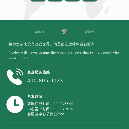
江西省吉安市吉州区井冈山大道劳力士售后服务中心（需提前预约）
江西省景德镇市珠山区珠山中路劳力士售后服务中心（需提前预约）
江西省九江市浔阳区浔阳路劳力士售后服务中心（需提前预约）
江西省南昌市红谷滩新区红谷中大道998号绿地双子塔（中央广场）A1座办公楼14层1407室劳力士售后服务中心（需提前预约）
江西省萍乡市安源区萍安北大道与康庄路交叉口劳力士售后服务中心（需提前预约）
江西省上饶市信州区滨江西路劳力士售后服务中心（需提前预约）
劳力士从来没有改变世界，而是把它留给佩戴它的人
江西省新余市渝水区北湖西路劳力士售后服务中心（需提前预约）
"Rolex will never change the world.we leave that to the people who
wear them.”
江西省宜春市袁州区中山中路劳力士售后服务中心（需提前预约）
江西省鹰潭市月湖区胜利东路劳力士售后服务中心（需提前预约）
总部服务热线
山东省德州市德城区东风中路劳力士售后服务中心（需提前预约）
400-805-0023
山东省东营市东营区济南路劳力士售后服务中心（需提前预约）
山东省济南市历下区经十路11111号华润中心写字楼（万象城）15层1508室劳力士售后服务中心（需提前预约）
营业时间
山东省济宁市任城区太白楼路劳力士售后服务中心（需提前预约）
客服在线时间：08:00-22:00
山东省莱芜市文化南路8号银座商城名表维修一楼名表维修劳力士售后服务中心（需提前预约）
中心营业时间：09:00-19:30
客服及中心节假日不休
山东省临沂市兰山区解放路劳力士售后服务中心（需提前预约）
山东省日照市东港区烟台路劳力士售后服务中心（需提前预约）