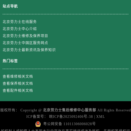
山东省泰安市泰山区财源街道泰山大街劳力士售后服务中心（需提前预约）
站点导航
山东省威海市环翠区新威海路89号振华商厦一楼名表维修劳力士售后服务中心（需提前预约）
山东省潍坊市奎文区东风东街劳力士售后服务中心（需提前预约）
北京劳力士在线服务
山东省枣庄市滕州市北辛路与善国路交叉口劳力士售后服务中心（需提前预约）
北京劳力士中心介绍
山东省淄博市张店区金晶大道劳力士售后服务中心（需提前预约）
北京劳力士维修及保养项目
北京劳力士中国区服务网点
上海市黄浦区南京东路299号宏伊国际广场写字楼8层806室劳力士售后服务中心（需提前预约）
北京劳力士最新资讯及保养知识
上海市徐汇区虹桥路3号港汇中心2座37层3705室劳力士售后服务中心（需提前预约）
浙江省杭州市上城区钱江路1366号华润大厦A座5层503-5室劳力士售后服务中心（需提前预约）
热门标签
浙江省湖州市吴兴区劳动路劳力士售后服务中心（需提前预约）
浙江省嘉兴市南湖区广益路705号嘉兴世界贸易中心A座13层1304室劳力士售后服务中心（需提前预约）
查看维修相关文档
查看保养相关文档
浙江省金华市金东区东市南街777号金华万达广场4号楼22楼2209室劳力士售后服务中心（需提前预约）
查看配件相关文档
浙江省丽水市莲都区解放街劳力士售后服务中心（需提前预约）
浙江省宁波市江北区大闸南路500号来福士广场办公楼20层2009室劳力士售后服务中心（需提前预约）
浙江省衢州市柯城区上街劳力士售后服务中心（需提前预约）
版权所有：
Copyright @
北京劳力士售后维修中心服务部
All Rights Reserved
ICP备案号：
皖ICP备2025092406号-38
|
XML
浙江省绍兴市越城区胜利东路379号世茂天际中心写字楼8层805室劳力士售后服务中心（需提前预约）
粤公网安备 11011306006028号
浙江省舟山市定海区解放东路劳力士售后服务中心（需提前预约）