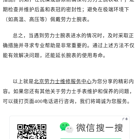
吉林省吉林市船营区河南街劳力士售后服务中心（需提前预约）
期检查并维护后盖和表冠的密封性；避免在极端环境下
吉林省辽源市龙山区人民大街劳力士售后服务中心（需提前预约）
（如高温、高压等）佩戴劳力士腕表。
吉林省梅河口市新华街道梅河大街劳力士售后服务中心（需提前预约）
吉林省四平市铁东区紫气大路与南九经街交汇处劳力士售后服务中心（需提前预约）
总之，当遇到劳力士腕表进水的情况时，及时采取正
吉林省松原市宁江区五环大街劳力士售后服务中心（需提前预约）
确措施并寻求专业帮助是非常重要的。通过上述方法不仅
吉林省通化市东昌区环通乡江南大街劳力士售后服务中心（需提前预约）
吉林省延边市延吉市解放路劳力士售后服务中心（需提前预约）
能有效解决问题，还能延长腕表的使用寿命。
辽宁省鞍山市铁东区站前街劳力士售后服务中心（需提前预约）
辽宁省本溪市平山区胜利路劳力士售后服务中心（需提前预约）
辽宁省朝阳市双塔区新华路劳力士售后服务中心（需提前预约）
以上就是
北京劳力士维修服务中心
为您分享的精彩内
辽宁省丹东市振兴区七经街劳力士售后服务中心（需提前预约）
容。如果您还有其他关于劳力士手表维护和保养的问题，
辽宁省抚顺市新抚区东一路劳力士售后服务中心（需提前预约）
可以拨打页面400电话进行咨询，我们将竭诚为您服务。
辽宁省阜新市海州区解放大街劳力士售后服务中心（需提前预约）
辽宁省葫芦岛市连山区中央路劳力士售后服务中心（需提前预约）
辽宁省锦州市古塔区中央大街劳力士售后服务中心（需提前预约）
辽宁省辽阳市白塔区新运大街劳力士售后服务中心（需提前预约）