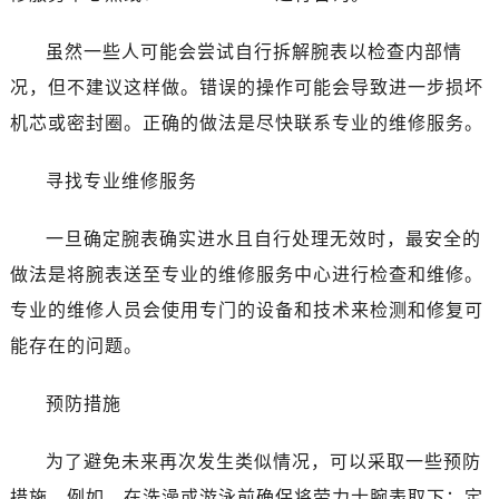
海口市龙华区金贸东路5号海口华润大厦B座17层1707室（需提前预约）
唐山市路南区新华东道100号万达广场写字楼A座10层1002室（需提前预约）
虽然一些人可能会尝试自行拆解腕表以检查内部情
台州市椒江区东海大道1800号腾达中心东1幢20楼2002室（需提前预约）
况，但不建议这样做。错误的操作可能会导致进一步损坏
黑龙江省大庆市萨尔图区会战大街劳力士售后服务中心（需提前预约）
机芯或密封圈。正确的做法是尽快联系专业的维修服务。
黑龙江省鹤岗市向阳区红军路劳力士售后服务中心（需提前预约）
黑龙江省黑河市爱辉区中央街劳力士售后服务中心（需提前预约）
寻找专业维修服务
黑龙江省鸡西市鸡冠区红军路劳力士售后服务中心（需提前预约）
黑龙江省佳木斯市向阳区长安路劳力士售后服务中心（需提前预约）
一旦确定腕表确实进水且自行处理无效时，最安全的
黑龙江省牡丹江市东安区太平路劳力士售后服务中心（需提前预约）
做法是将腕表送至专业的维修服务中心进行检查和维修。
黑龙江省七台河市桃山区大同街劳力士售后服务中心（需提前预约）
专业的维修人员会使用专门的设备和技术来检测和修复可
黑龙江省齐齐哈尔市龙沙区龙华路劳力士售后服务中心（需提前预约）
能存在的问题。
黑龙江省双鸭山市尖山区新兴大街劳力士售后服务中心（需提前预约）
黑龙江省绥化市北林区新华街与康庄路交叉口劳力士售后服务中心（需提前预约）
预防措施
黑龙江省伊春市伊美区通河路劳力士售后服务中心（需提前预约）
吉林省白城市洮北区明仁南街劳力士售后服务中心（需提前预约）
为了避免未来再次发生类似情况，可以采取一些预防
吉林省白山市浑江区浑江大街劳力士售后服务中心（需提前预约）
措施。例如，在洗澡或游泳前确保将劳力士腕表取下；定