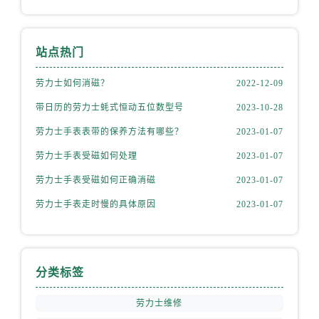
安徽省蚌埠市蚌山区淮河路劳力士售后服务中心（需提前预约）
安徽省亳州市谯城区魏武大道劳力士售后服务中心（需提前预约）
安徽省池州市贵池区长江路劳力士售后服务中心（需提前预约）
站点热门
安徽省滁州市琅琊区南谯北路劳力士售后服务中心（需提前预约）
劳力士如何消磁？
2022-12-09
安徽省阜阳市颍州区颍州北路劳力士售后服务中心（需提前预约）
安徽省淮北市相山区淮海路劳力士售后服务中心（需提前预约）
带日历的劳力士蚝式恒动五位数型号
2023-10-28
安徽省淮南市田家庵区国庆中路劳力士售后服务中心（需提前预约）
劳力士手表表带的保养方法有哪些？
2023-01-07
安徽省黄山市屯溪区黄山西路劳力士售后服务中心（需提前预约）
劳力士手表受磁如何处理
2023-01-07
安徽省六安市金安区解放中路劳力士售后服务中心（需提前预约）
劳力士手表受磁如何正确消磁
2023-01-07
安徽省马鞍山市雨山区湖南西路劳力士售后服务中心（需提前预约）
劳力士手表走时慢的具体原因
2023-01-07
安徽省宿州市埇桥区人民中路劳力士售后服务中心（需提前预约）
安徽省铜陵市铜官区石城大道劳力士售后服务中心（需提前预约）
安徽省芜湖市镜湖区中山路步行街劳力士售后服务中心（需提前预约）
安徽省宣城市宣州区叠嶂西路劳力士售后服务中心（需提前预约）
分类标签
福建省龙岩市新罗区九一南路劳力士售后服务中心（需提前预约）
劳力士维修
福建省南平市建阳区人民西路劳力士售后服务中心（需提前预约）