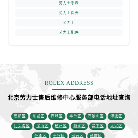
福建省宁德市蕉城区天湖东路劳力士售后服务中心（需提前预约）
劳力士手表
福建省莆田市城厢区霞林街道荔华东大道劳力士售后服务中心（需提前预约）
劳力士保养
福建省三明市三元区东乾二路劳力士售后服务中心（需提前预约）
劳力士
福建省漳州市龙文区步港路劳力士售后服务中心（需提前预约）
劳力士配件
江苏省常州市新北区龙锦路1590号现代传媒中心5号楼10层1008室劳力士售后服务中心（需提前预约）
江苏省淮安市清江浦区淮海北路劳力士售后服务中心（需提前预约）
江苏省连云港市海州区通灌北路劳力士售后服务中心（需提前预约）
江苏省南京市秦淮区中山南路1号南京中心22层22-C1-C3室劳力士售后服务中心（需提前预约）
江苏省宿迁市宿城区西湖路劳力士售后服务中心（需提前预约）
江苏省泰州市海陵区永定东路399号置地商务中心东塔（华润万象城）17层1706室劳力士售后服务中心（需提前预约）
ROLEX ADDRESS
江苏省徐州市鼓楼区淮海东路29号苏宁广场IFC国际金融中心35层3508室劳力士售后服务中心（需提前预约）
北京劳力士售后维修中心服务部电话地址查询
江苏省盐城市盐都区世纪大道5号盐城金融城写字楼1号楼16层1604室劳力士售后服务中心（需提前预约）
江苏省扬州市邗江区国展路29号星耀天地写字楼1号楼18层1803室劳力士售后服务中心（需提前预约）
江苏省镇江市京口区中山东路劳力士售后服务中心（需提前预约）
朝阳区
东城区
西城区
丰台区
石景山区
海淀区
江西省抚州市临川区赣东大道劳力士售后服务中心（需提前预约）
门头沟区
房山区
通州区
顺义区
昌平区
大兴区
江西省赣州市章贡区文清路劳力士售后服务中心（需提前预约）
怀柔区
平谷区
密云区
延庆区