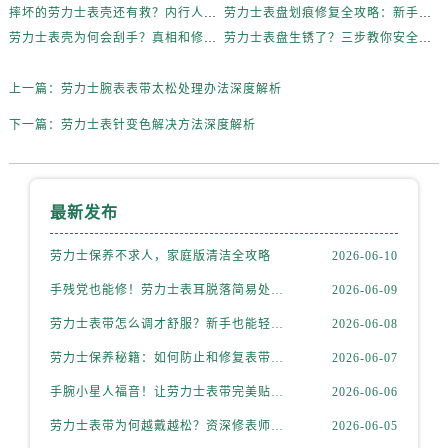
内蒙古自治区乌兰察布市集宁区恩和大街劳力士售后服务中心（需提前预约）
摔坏的劳力士表壳还有救？内行人这样说
劳力士表盘划痕修复全攻略：新手也能轻松上手
内蒙古自治区锡林郭勒盟市锡林浩特市光明街与额尔敦路交叉口劳力士售后服务中心（需提前预约）
劳力士表壳为何会刮手？真相和修复方法全揭秘
劳力士表盘生锈了？三步教你安全清洁不伤机芯
内蒙古自治区兴安盟市乌兰浩特市兴安大街劳力士售后服务中心（需提前预约）
上一篇：
劳力士腕表表带太松处理办法深度解析
山西省大同市平城区迎宾街劳力士售后服务中心（需提前预约）
山西省晋城市城区黄华街劳力士售后服务中心（需提前预约）
下一篇：
劳力士表针变色解决方法深度解析
山西省晋中市榆次区顺城街劳力士售后服务中心（需提前预约）
山西省临汾市尧都区解放路劳力士售后服务中心（需提前预约）
山西省吕梁市离石区永宁中路与建设街交叉口劳力士售后服务中心（需提前预约）
最新发布
山西省朔州市朔城区怡西路与鄯阳西街交汇处劳力士售后服务中心（需提前预约）
劳力士保养不求人，家庭版清洁全攻略
2026-06-10
山西省忻州市忻府区和平东街与七一南路交叉口劳力士售后服务中心（需提前预约）
山西省阳泉市郊区平阳东街与新城大道交叉口劳力士售后服务中心（需提前预约）
手残党也能修！劳力士表耳脱落简易处理法
2026-06-09
山西省运城市盐湖区河东街劳力士售后服务中心（需提前预约）
劳力士表带怎么调才舒服？新手也能轻松上手
2026-06-08
山西省长治市潞州区英雄中路劳力士售后服务中心（需提前预约）
劳力士保养秘籍：如何防止和修复表带掉色？
2026-06-07
山西省太原市迎泽区迎泽街道解放路15号亨得利名表维修授权店3楼劳力士售后服务中心（需提前预约）
手腕小星人福音！让劳力士表带完美贴合的妙招
2026-06-06
天津市和平区赤峰道136号天津国际金融中心26层2603室劳力士售后服务中心（需提前预约）
劳力士表带为何越戴越松？资深修表师这样说
2026-06-05
安徽省安庆市迎江区人民路劳力士售后服务中心（需提前预约）