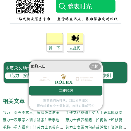
辽宁省盘锦市兴隆台区石油大街劳力士售后服务中心（需提前预约）
辽宁省铁岭市银州区南马路劳力士售后服务中心（需提前预约）
辽宁省营口市站前区市府路与渤海大街交叉口劳力士售后服务中心（需提前预约）
辽宁省沈阳市沈河区中街路137号亨得利名表维修授权店1楼劳力士售后服务中心（需提前预约）
辽宁省沈阳市沈河区中街路83号亨得利名表维修授权店1楼劳力士售后服务中心（需提前预约）
北京市朝阳区建国门外大街甲6号华熙国际中心D座11层1102室劳力士售后服务中心（需提前预约）
赞一下
去提问
北京市东城区东长安街1号王府井东方广场W3座6层602室劳力士售后服务中心（需提前预约）
河北省保定市竞秀区朝阳北大街北国先天下劳力士售后服务中心（需提前预约）
预约入口
关闭
内蒙古自治区阿拉善盟市左旗土尔扈特大街劳力士售后服务中心（需提前预约）
本页永久地址：
一键复制
内蒙古自治区巴彦淖尔市临河区新华街劳力士售后服务中心（需提前预约）
内蒙古自治区包头市青山区幸福路甲3号王府井百货名表维修劳力士售后服务中心（需提前预约）
立即预约
内蒙古自治区赤峰市红山区哈达街劳力士售后服务中心（需提前预约）
内蒙古自治区鄂尔多斯市东胜区伊金霍洛街劳力士售后服务中心（需提前预约）
相关文章
提前预约免排队，到店即享服务
预约时间有变无需取消，可随时重新预约
内蒙古自治区呼伦贝尔市海拉尔区中央街劳力士售后服务中心（需提前预约）
劳力士保养不求人，家庭版清洁全攻略
手残党也能修！劳力士表耳脱落简易处理法
内蒙古自治区通辽市科尔沁区明仁大街劳力士售后服务中心（需提前预约）
劳力士表带怎么调才舒服？新手也能轻松上手
劳力士保养秘籍：如何防止和修复表带掉色？
内蒙古自治区乌海市海勃湾区人民南路劳力士售后服务中心（需提前预约）
手腕小星人福音！让劳力士表带完美贴合的妙招
劳力士表带为何越戴越松？资深修表师这样说