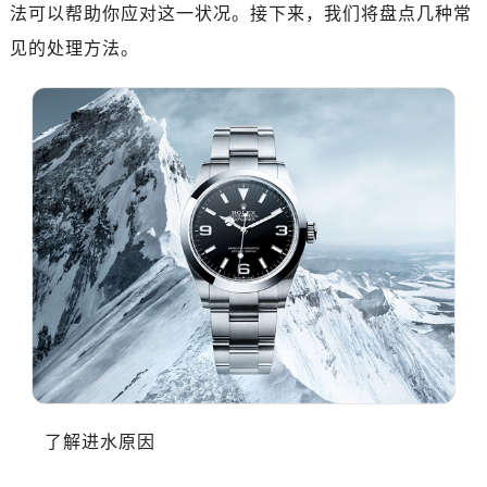
广州市越秀区环市东路371-375号世界贸易中心大厦南塔写字楼15层07室（需提前预约）
法可以帮助你应对这一状况。接下来，我们将盘点几种常
深圳市罗湖区深南东路5001号华润大厦写字楼17层1701室（需提前预约）
见的处理方法。
惠州市惠城区江北文昌一路7号华贸大厦写字楼1座30层05室（需提前预约）
厦门市思明区湖滨东路95号华润大厦写字楼B座11层1104室（需提前预约）
福州市鼓楼区五四路128-1号恒力城写字楼15层03室（需提前预约）
成都市锦江区人民东路6号SAC东原中心写字楼24层2406B室（需提前预约）
重庆市江北区观音桥步行街2号融恒时代广场写字楼9层902室（需提前预约）
长沙市芙蓉区定王台街道建湘路393号世茂环球金融中心写字楼（芙蓉广场）10层13室（需提前预约）
郑州市二七区铭功路10号华润大厦写字楼29层2905室（需提前预约）
太原市迎泽区解放路15号亨得利名表服务中心（品牌授权店）3层整层（需提前预约）
沈阳市沈河区中街路137号亨得利名表服务中心（品牌授权店）1层整层（需提前预约）
沈阳市沈河区中街路83号亨得利名表服务中心（品牌授权店）1层整层（需提前预约）
乌鲁木齐市天山区红山路26号时代广场（CCMALL）C座17层17-B（需提前预约）
温州市鹿城区锦绣路1067号置信广场10层1015室（需提前预约）
哈尔滨市道里区友谊西路600号富力中心T2座写字楼29层03室（需提前预约，营业时间：8:30-18:30）
了解进水原因
大连市中山区人民路15号国际金融大厦7层G室（需提前预约）