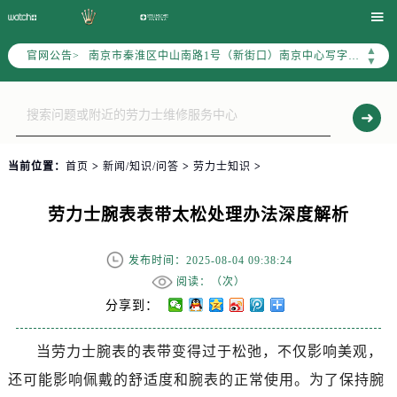
上海市黄浦区南京东路299号宏伊国际广场写字楼8层806室（需提前预约）

南京市秦淮区中山南路1号（新街口）南京中心写字楼22层C1-1室（需提前预约）
▲
官网公告>
常州市新北区龙锦路1590号现代传媒中心写字楼5号楼10层1008室（需提前预约）
▼
徐州市鼓楼区淮海东路29号苏宁广场IFC国际金融中心写字楼35层3508室（需提前预约）
扬州市邗江区国展路29号星耀天地写字楼1号楼18层1803室（需提前预约）
盐城市盐都区世纪大道5号盐城金融城写字楼1号楼16层1604室（需提前预约）
泰州市海陵区永定东路399号置地商务中心东塔写字楼（华润万象城）17层1706室（需提前预约）
当前位置：
首页
>
新闻/知识/问答
>
劳力士知识
>
宁波市江北区大闸南路500号来福士广场办公楼20层2009室（需提前预约）
杭州市上城区钱江路1366号华润大厦写字楼A座5层503-5室（需提前预约）
劳力士腕表表带太松处理办法深度解析
金华市金东区东市南街777号金华万达广场写字楼4号楼22层2209室（需提前预约）
绍兴市越城区胜利东路379号世茂天际中心写字楼8层805室（需提前预约）
发布时间：2025-08-04 09:38:24
阅读：（
次）
嘉兴市南湖区广益路705号嘉兴世界贸易中心写字楼A座13层1304室（需提前预约）
分享到：
南昌市红谷滩新区红谷中大道998号绿地双子塔（中央广场）A1座办公楼14层07室（需提前预约）
济南市历下区经十路11111号华润中心写字楼（万象城）15层1508室（需提前预约）
当劳力士腕表的表带变得过于松弛，不仅影响美观，
广州市天河区天河路230号万菱汇国际中心写字楼A塔7层704室（需提前预约）
还可能影响佩戴的舒适度和腕表的正常使用。为了保持腕
广州市越秀区环市东路371-375号世界贸易中心大厦南塔写字楼15层07室（需提前预约）