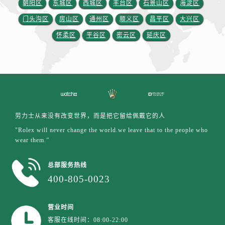
朝阳区
东城区
西城区
丰台区
石景山区
海淀区
江西省景德镇市珠山区珠山中路劳力士售后服务中心（需提前预约）
门头沟区
房山区
通州区
顺义区
昌平区
大兴区
江西省九江市浔阳区浔阳路劳力士售后服务中心（需提前预约）
江西省南昌市红谷滩新区红谷中大道998号绿地双子塔（中央广场）A1座办公楼14层1407室劳力士售后服务中心（需提前预约）
怀柔区
平谷区
密云区
延庆区
江西省萍乡市安源区萍安北大道与康庄路交叉口劳力士售后服务中心（需提前预约）
江西省上饶市信州区滨江西路劳力士售后服务中心（需提前预约）
江西省新余市渝水区北湖西路劳力士售后服务中心（需提前预约）
江西省宜春市袁州区中山中路劳力士售后服务中心（需提前预约）
江西省鹰潭市月湖区胜利东路劳力士售后服务中心（需提前预约）
劳力士从来没有改变世界，而是把它留给佩戴它的人
山东省德州市德城区东风中路劳力士售后服务中心（需提前预约）
"Rolex will never change the world.we leave that to the people who
山东省东营市东营区济南路劳力士售后服务中心（需提前预约）
wear them.”
山东省济南市历下区经十路11111号华润中心写字楼（万象城）15层1508室劳力士售后服务中心（需提前预约）
山东省济宁市任城区太白楼路劳力士售后服务中心（需提前预约）
总部服务热线
山东省莱芜市文化南路8号银座商城名表维修一楼名表维修劳力士售后服务中心（需提前预约）
400-805-0023
山东省临沂市兰山区解放路劳力士售后服务中心（需提前预约）
山东省日照市东港区烟台路劳力士售后服务中心（需提前预约）
营业时间
山东省泰安市泰山区财源街道泰山大街劳力士售后服务中心（需提前预约）
客服在线时间：08:00-22:00