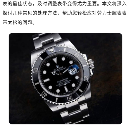
表的最佳状态，及时调整表带变得尤为重要。本文将深入
深圳市罗湖区深南东路5001号华润大厦写字楼17层1701室（需提前预约）
惠州市惠城区江北文昌一路7号华贸大厦写字楼1座30层05室（需提前预约）
探讨几种常见的处理方法，帮助您轻松应对劳力士腕表表
厦门市思明区湖滨东路95号华润大厦写字楼B座11层1104室（需提前预约）
带太松的问题。
福州市鼓楼区五四路128-1号恒力城写字楼15层03室（需提前预约）
成都市锦江区人民东路6号SAC东原中心写字楼24层2406B室（需提前预约）
重庆市江北区观音桥步行街2号融恒时代广场写字楼9层902室（需提前预约）
长沙市芙蓉区定王台街道建湘路393号世茂环球金融中心写字楼（芙蓉广场）10层13室（需提前预约）
郑州市二七区铭功路10号华润大厦写字楼29层2905室（需提前预约）
太原市迎泽区解放路15号亨得利名表服务中心（品牌授权店）3层整层（需提前预约）
沈阳市沈河区中街路137号亨得利名表服务中心（品牌授权店）1层整层（需提前预约）
沈阳市沈河区中街路83号亨得利名表服务中心（品牌授权店）1层整层（需提前预约）
乌鲁木齐市天山区红山路26号时代广场（CCMALL）C座17层17-B（需提前预约）
温州市鹿城区锦绣路1067号置信广场10层1015室（需提前预约）
哈尔滨市道里区友谊西路600号富力中心T2座写字楼29层03室（需提前预约，营业时间：8:30-18:30）
大连市中山区人民路15号国际金融大厦7层G室（需提前预约）
佛山市禅城区季华五路57号万科金融中心C座12层1205室（需提前预约）