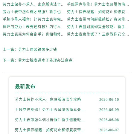
内蒙古自治区锡林郭勒盟市锡林浩特市光明街与额尔敦路交叉口劳力士售后服务中心（需提前预约）
劳力士保养不求人，家庭版清洁全攻略
手残党也能修！劳力士表耳脱落简易处理法
劳力士表带怎么调才舒服？新手也能轻松上手
劳力士保养秘籍：如何防止和修复表带掉色？
内蒙古自治区兴安盟市乌兰浩特市兴安大街劳力士售后服务中心（需提前预约）
手腕小星人福音！让劳力士表带完美贴合的妙招
劳力士表带为何越戴越松？资深修表师这样说
山西省大同市平城区迎宾街劳力士售后服务中心（需提前预约）
摔坏的劳力士表壳还有救？内行人这样说
劳力士表盘划痕修复全攻略：新手也能轻松上手
山西省晋城市城区黄华街劳力士售后服务中心（需提前预约）
劳力士表壳为何会刮手？真相和修复方法全揭秘
劳力士表盘生锈了？三步教你安全清洁不伤机芯
山西省晋中市榆次区顺城街劳力士售后服务中心（需提前预约）
山西省临汾市尧都区解放路劳力士售后服务中心（需提前预约）
上一篇：
劳力士原装镜面多少钱
山西省吕梁市离石区永宁中路与建设街交叉口劳力士售后服务中心（需提前预约）
下一篇：
劳力士腕表进水了处理办法盘点
山西省朔州市朔城区怡西路与鄯阳西街交汇处劳力士售后服务中心（需提前预约）
山西省忻州市忻府区和平东街与七一南路交叉口劳力士售后服务中心（需提前预约）
山西省阳泉市郊区平阳东街与新城大道交叉口劳力士售后服务中心（需提前预约）
最新发布
山西省运城市盐湖区河东街劳力士售后服务中心（需提前预约）
山西省长治市潞州区英雄中路劳力士售后服务中心（需提前预约）
劳力士保养不求人，家庭版清洁全攻略
2026-06-10
山西省太原市迎泽区迎泽街道解放路15号亨得利名表维修授权店3楼劳力士售后服务中心（需提前预约）
手残党也能修！劳力士表耳脱落简易处理法
2026-06-09
天津市和平区赤峰道136号天津国际金融中心26层2603室劳力士售后服务中心（需提前预约）
劳力士表带怎么调才舒服？新手也能轻松上手
2026-06-08
安徽省安庆市迎江区人民路劳力士售后服务中心（需提前预约）
安徽省蚌埠市蚌山区淮河路劳力士售后服务中心（需提前预约）
劳力士保养秘籍：如何防止和修复表带掉色？
2026-06-07