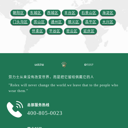
江西省吉安市吉州区井冈山大道劳力士售后服务中心（需提前预约）
江西省景德镇市珠山区珠山中路劳力士售后服务中心（需提前预约）
朝阳区
东城区
西城区
丰台区
石景山区
海淀区
江西省九江市浔阳区浔阳路劳力士售后服务中心（需提前预约）
门头沟区
房山区
通州区
顺义区
昌平区
大兴区
江西省南昌市红谷滩新区红谷中大道998号绿地双子塔（中央广场）A1座办公楼14层1407室劳力士售后服务中心（需提前预约）
怀柔区
平谷区
密云区
延庆区
江西省萍乡市安源区萍安北大道与康庄路交叉口劳力士售后服务中心（需提前预约）
江西省上饶市信州区滨江西路劳力士售后服务中心（需提前预约）
江西省新余市渝水区北湖西路劳力士售后服务中心（需提前预约）
江西省宜春市袁州区中山中路劳力士售后服务中心（需提前预约）
江西省鹰潭市月湖区胜利东路劳力士售后服务中心（需提前预约）
山东省德州市德城区东风中路劳力士售后服务中心（需提前预约）
劳力士从来没有改变世界，而是把它留给佩戴它的人
山东省东营市东营区济南路劳力士售后服务中心（需提前预约）
"Rolex will never change the world.we leave that to the people who
山东省济南市历下区经十路11111号华润中心写字楼（万象城）15层1508室劳力士售后服务中心（需提前预约）
wear them.”
山东省济宁市任城区太白楼路劳力士售后服务中心（需提前预约）
总部服务热线
山东省莱芜市文化南路8号银座商城名表维修一楼名表维修劳力士售后服务中心（需提前预约）
400-805-0023
山东省临沂市兰山区解放路劳力士售后服务中心（需提前预约）
山东省日照市东港区烟台路劳力士售后服务中心（需提前预约）