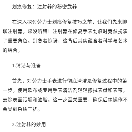
佛山市禅城区季华五路57号万科金融中心C座12层1205室（需提前预约）
划痕修复：注射器的秘密武器
东莞市东城街道鸿福东路1号民盈国贸中心T1写字楼9层907室（需提前预约）
无锡市梁溪区人民中路139号恒隆广场写字楼1座11层1104室（需提前预约）
在深入探讨劳力士划痕修复技巧之前，让我们先来聊
南通市崇川区工农路57号圆融广场写字楼16层1603室（需提前预约）
聊注射器。您没听错！注射器在修复手表划痕时竟然扮演
苏州市苏州工业园区星港街199号苏州中心办公楼C座22层08室（需提前预约）
了重要角色。别急着惊讶，这背后其实蕴含着科学与艺术
武汉市江汉区解放大道686号世界贸易大厦38层09室（需提前预约）
的结合。
南宁市青秀区金湖路59号地王大厦12楼1224室（需提前预约）
合肥市蜀山区潜山路111号万象城华润大厦B座12楼03室（需提前预约）
1.清洁与准备
泉州市丰泽区宝洲路729号浦西万达中心写字楼A座7楼709室（需提前预约）
青岛市南区山东路6号华润大厦B座22层04室（需提前预约）
首先，对劳力士手表进行彻底清洁是修复过程中的第
烟台市芝罘区胜利路139号万达金融中心A座907室（需提前预约）
一步。使用软布或专用手表清洁剂轻轻擦拭表盘和表带，
长春市朝阳区西安大路727号中银大厦A座(旺进大厦)18层09室（需提前预约）
去除表面污垢和油脂。这一步至关重要，确保后续操作不
贵阳市南明区都司高架桥路33号亨特国际金融中心14楼14D（需提前预约）
会受到杂质干扰。
昆明市盘龙区北京路928号同德昆明广场写字楼10层06室（需提前预约）
石家庄市长安区中山东路39号勒泰中心写字楼B座13层07室（需提前预约）
2.注射器的妙用
西安市碑林区南关正街88号华侨城长安国际中心E座6楼10室（需提前预约）