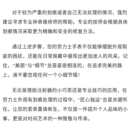
吉林省吉林市船营区河南街劳力士售后服务中心（需提前预约）
吉林省辽源市龙山区人民大街劳力士售后服务中心（需提前预约）
对于较为严重的划痕或者自己无法处理的情况，强烈
吉林省梅河口市新华街道梅河大街劳力士售后服务中心（需提前预约）
建议寻求专业钟表维修师的帮助。专业的技师会根据具体
吉林省四平市铁东区紫气大路与南九经街交汇处劳力士售后服务中心（需提前预约）
划痕情况采取更为精确和安全的修复方法。
吉林省松原市宁江区五环大街劳力士售后服务中心（需提前预约）
吉林省通化市东昌区环通乡江南大街劳力士售后服务中心（需提前预约）
通过上述步骤，您的劳力士手表不仅能够摆脱外观瑕
吉林省延边市延吉市解放路劳力士售后服务中心（需提前预约）
疵的困扰，还能在日常佩戴中展现出更加迷人的风采。记
辽宁省鞍山市铁东区站前街劳力士售后服务中心（需提前预约）
住，“美丽”与“细节”总是紧密相连的，在追求完美的路
辽宁省本溪市平山区胜利路劳力士售后服务中心（需提前预约）
上，请不要忽视任何一个小细节哦！
辽宁省朝阳市双塔区新华路劳力士售后服务中心（需提前预约）
辽宁省丹东市振兴区七经街劳力士售后服务中心（需提前预约）
无论是借助注射器的小巧思还是专业技巧的应用，在
辽宁省抚顺市新抚区东一路劳力士售后服务中心（需提前预约）
劳力士外观有划痕处理的过程中，“匠心独运”总是关键所
辽宁省阜新市海州区解放大街劳力士售后服务中心（需提前预约）
在。让您的爱表重焕新生，不仅是一件提升个人品味的小
辽宁省葫芦岛市连山区中央路劳力士售后服务中心（需提前预约）
辽宁省锦州市古塔区中央大街劳力士售后服务中心（需提前预约）
事，更是对时间艺术的一种致敬与传承。
辽宁省辽阳市白塔区新运大街劳力士售后服务中心（需提前预约）