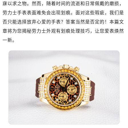
广州市越秀区环市东路371-375号世界贸易中心大厦南塔写字楼15层07室（需提前预约）
寐以求之物。然而，随着时间的流逝和日常佩戴的磨损，
深圳市罗湖区深南东路5001号华润大厦写字楼17层1701室（需提前预约）
劳力士手表表面难免会出现划痕。面对这些瑕疵，我们是
惠州市惠城区江北文昌一路7号华贸大厦写字楼1座30层05室（需提前预约）
否只能选择放弃心爱的手表？答案当然是否定的！本篇文
厦门市思明区湖滨东路95号华润大厦写字楼B座11层1104室（需提前预约）
章将为您揭秘劳力士外观有划痕处理技巧，让您爱表焕然
福州市鼓楼区五四路128-1号恒力城写字楼15层03室（需提前预约）
一新。
成都市锦江区人民东路6号SAC东原中心写字楼24层2406B室（需提前预约）
重庆市江北区观音桥步行街2号融恒时代广场写字楼9层902室（需提前预约）
长沙市芙蓉区定王台街道建湘路393号世茂环球金融中心写字楼（芙蓉广场）10层13室（需提前预约）
郑州市二七区铭功路10号华润大厦写字楼29层2905室（需提前预约）
太原市迎泽区解放路15号亨得利名表服务中心（品牌授权店）3层整层（需提前预约）
沈阳市沈河区中街路137号亨得利名表服务中心（品牌授权店）1层整层（需提前预约）
沈阳市沈河区中街路83号亨得利名表服务中心（品牌授权店）1层整层（需提前预约）
乌鲁木齐市天山区红山路26号时代广场（CCMALL）C座17层17-B（需提前预约）
温州市鹿城区锦绣路1067号置信广场10层1015室（需提前预约）
哈尔滨市道里区友谊西路600号富力中心T2座写字楼29层03室（需提前预约，营业时间：8:30-18:30）
大连市中山区人民路15号国际金融大厦7层G室（需提前预约）