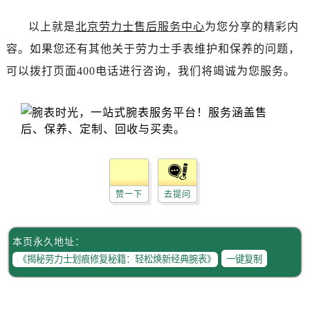
辽宁省盘锦市兴隆台区石油大街劳力士售后服务中心（需提前预约）
辽宁省铁岭市银州区南马路劳力士售后服务中心（需提前预约）
以上就是
北京劳力士售后服务中心
为您分享的精彩内
辽宁省营口市站前区市府路与渤海大街交叉口劳力士售后服务中心（需提前预约）
容。如果您还有其他关于劳力士手表维护和保养的问题，
辽宁省沈阳市沈河区中街路137号亨得利名表维修授权店1楼劳力士售后服务中心（需提前预约）
可以拨打页面400电话进行咨询，我们将竭诚为您服务。
辽宁省沈阳市沈河区中街路83号亨得利名表维修授权店1楼劳力士售后服务中心（需提前预约）
北京市朝阳区建国门外大街甲6号华熙国际中心D座11层1102室劳力士售后服务中心（需提前预约）
北京市东城区东长安街1号王府井东方广场W3座6层602室劳力士售后服务中心（需提前预约）
河北省保定市竞秀区朝阳北大街北国先天下劳力士售后服务中心（需提前预约）
内蒙古自治区阿拉善盟市左旗土尔扈特大街劳力士售后服务中心（需提前预约）
内蒙古自治区巴彦淖尔市临河区新华街劳力士售后服务中心（需提前预约）
赞一下
去提问
内蒙古自治区包头市青山区幸福路甲3号王府井百货名表维修劳力士售后服务中心（需提前预约）
内蒙古自治区赤峰市红山区哈达街劳力士售后服务中心（需提前预约）
内蒙古自治区鄂尔多斯市东胜区伊金霍洛街劳力士售后服务中心（需提前预约）
本页永久地址：
内蒙古自治区呼伦贝尔市海拉尔区中央街劳力士售后服务中心（需提前预约）
一键复制
内蒙古自治区通辽市科尔沁区明仁大街劳力士售后服务中心（需提前预约）
内蒙古自治区乌海市海勃湾区人民南路劳力士售后服务中心（需提前预约）