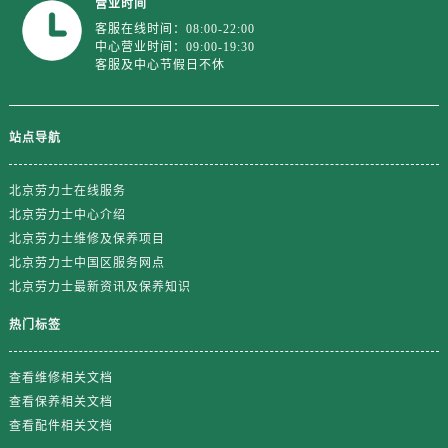
营业时间
山东省泰安市泰山区财源街道泰山大街劳力士售后服务中心（需提前预约）
客服在线时间：08:00-22:00
山东省威海市环翠区新威海路89号振华商厦一楼名表维修劳力士售后服务中心（需提前预约）
中心营业时间：09:00-19:30
山东省潍坊市奎文区东风东街劳力士售后服务中心（需提前预约）
客服及中心节假日不休
山东省枣庄市滕州市北辛路与善国路交叉口劳力士售后服务中心（需提前预约）
山东省淄博市张店区金晶大道劳力士售后服务中心（需提前预约）
站点导航
上海市黄浦区南京东路299号宏伊国际广场写字楼8层806室劳力士售后服务中心（需提前预约）
上海市徐汇区虹桥路3号港汇中心2座37层3705室劳力士售后服务中心（需提前预约）
北京劳力士在线服务
浙江省杭州市上城区钱江路1366号华润大厦A座5层503-5室劳力士售后服务中心（需提前预约）
北京劳力士中心介绍
浙江省湖州市吴兴区劳动路劳力士售后服务中心（需提前预约）
北京劳力士维修及保养项目
浙江省嘉兴市南湖区广益路705号嘉兴世界贸易中心A座13层1304室劳力士售后服务中心（需提前预约）
北京劳力士中国区服务网点
北京劳力士最新资讯及保养知识
浙江省金华市金东区东市南街777号金华万达广场4号楼22楼2209室劳力士售后服务中心（需提前预约）
浙江省丽水市莲都区解放街劳力士售后服务中心（需提前预约）
热门标签
浙江省宁波市江北区大闸南路500号来福士广场办公楼20层2009室劳力士售后服务中心（需提前预约）
浙江省衢州市柯城区上街劳力士售后服务中心（需提前预约）
查看维修相关文档
浙江省绍兴市越城区胜利东路379号世茂天际中心写字楼8层805室劳力士售后服务中心（需提前预约）
查看保养相关文档
查看配件相关文档
浙江省舟山市定海区解放东路劳力士售后服务中心（需提前预约）