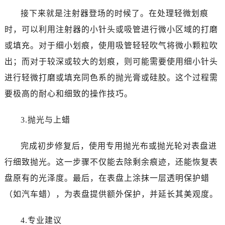
海口市龙华区金贸东路5号海口华润大厦B座17层1707室（需提前预约）
接下来就是注射器登场的时候了。在处理轻微划痕
唐山市路南区新华东道100号万达广场写字楼A座10层1002室（需提前预约）
时，可以利用注射器的小针头或吸管进行微小区域的打磨
台州市椒江区东海大道1800号腾达中心东1幢20楼2002室（需提前预约）
或填充。对于细小划痕，使用吸管轻轻吹气将微小颗粒吹
黑龙江省大庆市萨尔图区会战大街劳力士售后服务中心（需提前预约）
黑龙江省鹤岗市向阳区红军路劳力士售后服务中心（需提前预约）
出；而对于较深或较大的划痕，则可能需要使用细小针头
黑龙江省黑河市爱辉区中央街劳力士售后服务中心（需提前预约）
进行轻微打磨或填充同色系的抛光膏或硅胶。这个过程需
黑龙江省鸡西市鸡冠区红军路劳力士售后服务中心（需提前预约）
要极高的耐心和细致的操作技巧。
黑龙江省佳木斯市向阳区长安路劳力士售后服务中心（需提前预约）
黑龙江省牡丹江市东安区太平路劳力士售后服务中心（需提前预约）
3.抛光与上蜡
黑龙江省七台河市桃山区大同街劳力士售后服务中心（需提前预约）
黑龙江省齐齐哈尔市龙沙区龙华路劳力士售后服务中心（需提前预约）
完成初步修复后，使用专用抛光布或抛光轮对表盘进
黑龙江省双鸭山市尖山区新兴大街劳力士售后服务中心（需提前预约）
行细致抛光。这一步骤不仅能去除剩余痕迹，还能恢复表
黑龙江省绥化市北林区新华街与康庄路交叉口劳力士售后服务中心（需提前预约）
盘原有的光泽度。最后，在表盘上涂抹一层透明保护蜡
黑龙江省伊春市伊美区通河路劳力士售后服务中心（需提前预约）
（如汽车蜡），为表盘提供额外保护，并延长其美观度。
吉林省白城市洮北区明仁南街劳力士售后服务中心（需提前预约）
吉林省白山市浑江区浑江大街劳力士售后服务中心（需提前预约）
4.专业建议