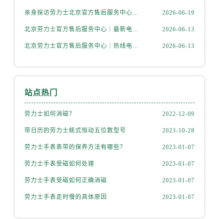
安徽省蚌埠市蚌山区淮河路劳力士售后服务中心（需提前预约）
亲身探访劳力士北京官方售后服务中心｜最新热线电话与地址（2026年6月最新）
2026-06-19
安徽省亳州市谯城区魏武大道劳力士售后服务中心（需提前预约）
北京劳力士官方售后服务中心｜最新电话及地址权威信息公示（2026年6月最新）
2026-06-13
安徽省池州市贵池区长江路劳力士售后服务中心（需提前预约）
安徽省滁州市琅琊区南谯北路劳力士售后服务中心（需提前预约）
北京劳力士官方售后服务中心｜热线电话与网点地址权威信息公示（2026年6月最新）
2026-06-13
安徽省阜阳市颍州区颍州北路劳力士售后服务中心（需提前预约）
安徽省淮北市相山区淮海路劳力士售后服务中心（需提前预约）
安徽省淮南市田家庵区国庆中路劳力士售后服务中心（需提前预约）
站点热门
安徽省黄山市屯溪区黄山西路劳力士售后服务中心（需提前预约）
安徽省六安市金安区解放中路劳力士售后服务中心（需提前预约）
劳力士如何消磁？
2022-12-09
安徽省马鞍山市雨山区湖南西路劳力士售后服务中心（需提前预约）
带日历的劳力士蚝式恒动五位数型号
2023-10-28
安徽省宿州市埇桥区人民中路劳力士售后服务中心（需提前预约）
劳力士手表表带的保养方法有哪些？
2023-01-07
安徽省铜陵市铜官区石城大道劳力士售后服务中心（需提前预约）
劳力士手表受磁如何处理
2023-01-07
安徽省芜湖市镜湖区中山路步行街劳力士售后服务中心（需提前预约）
劳力士手表受磁如何正确消磁
2023-01-07
安徽省宣城市宣州区叠嶂西路劳力士售后服务中心（需提前预约）
福建省龙岩市新罗区九一南路劳力士售后服务中心（需提前预约）
劳力士手表走时慢的具体原因
2023-01-07
福建省南平市建阳区人民西路劳力士售后服务中心（需提前预约）