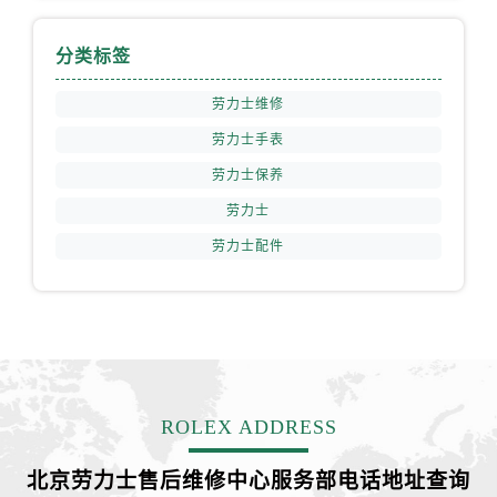
福建省宁德市蕉城区天湖东路劳力士售后服务中心（需提前预约）
福建省莆田市城厢区霞林街道荔华东大道劳力士售后服务中心（需提前预约）
分类标签
福建省三明市三元区东乾二路劳力士售后服务中心（需提前预约）
福建省漳州市龙文区步港路劳力士售后服务中心（需提前预约）
劳力士维修
江苏省常州市新北区龙锦路1590号现代传媒中心5号楼10层1008室劳力士售后服务中心（需提前预约）
劳力士手表
江苏省淮安市清江浦区淮海北路劳力士售后服务中心（需提前预约）
劳力士保养
江苏省连云港市海州区通灌北路劳力士售后服务中心（需提前预约）
劳力士
江苏省南京市秦淮区中山南路1号南京中心22层22-C1-C3室劳力士售后服务中心（需提前预约）
劳力士配件
江苏省宿迁市宿城区西湖路劳力士售后服务中心（需提前预约）
江苏省泰州市海陵区永定东路399号置地商务中心东塔（华润万象城）17层1706室劳力士售后服务中心（需提前预约）
江苏省徐州市鼓楼区淮海东路29号苏宁广场IFC国际金融中心35层3508室劳力士售后服务中心（需提前预约）
江苏省盐城市盐都区世纪大道5号盐城金融城写字楼1号楼16层1604室劳力士售后服务中心（需提前预约）
江苏省扬州市邗江区国展路29号星耀天地写字楼1号楼18层1803室劳力士售后服务中心（需提前预约）
江苏省镇江市京口区中山东路劳力士售后服务中心（需提前预约）
ROLEX ADDRESS
江西省抚州市临川区赣东大道劳力士售后服务中心（需提前预约）
江西省赣州市章贡区文清路劳力士售后服务中心（需提前预约）
北京劳力士售后维修中心服务部电话地址查询