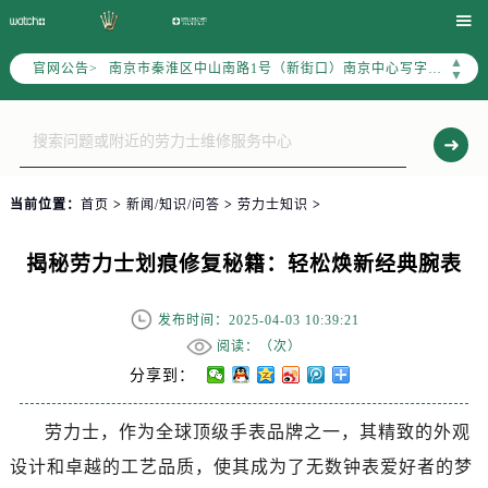
上海市徐汇区虹桥路3号港汇中心写字楼2座37层3705室（需提前预约）

上海市黄浦区南京东路299号宏伊国际广场写字楼8层806室（需提前预约）
▲
官网公告>
南京市秦淮区中山南路1号（新街口）南京中心写字楼22层C1-1室（需提前预约）
▼
常州市新北区龙锦路1590号现代传媒中心写字楼5号楼10层1008室（需提前预约）
徐州市鼓楼区淮海东路29号苏宁广场IFC国际金融中心写字楼35层3508室（需提前预约）
扬州市邗江区国展路29号星耀天地写字楼1号楼18层1803室（需提前预约）
盐城市盐都区世纪大道5号盐城金融城写字楼1号楼16层1604室（需提前预约）
当前位置：
首页
>
新闻/知识/问答
>
劳力士知识
>
泰州市海陵区永定东路399号置地商务中心东塔写字楼（华润万象城）17层1706室（需提前预约）
宁波市江北区大闸南路500号来福士广场办公楼20层2009室（需提前预约）
揭秘劳力士划痕修复秘籍：轻松焕新经典腕表
杭州市上城区钱江路1366号华润大厦写字楼A座5层503-5室（需提前预约）
金华市金东区东市南街777号金华万达广场写字楼4号楼22层2209室（需提前预约）
发布时间：2025-04-03 10:39:21
绍兴市越城区胜利东路379号世茂天际中心写字楼8层805室（需提前预约）
阅读：（
次）
嘉兴市南湖区广益路705号嘉兴世界贸易中心写字楼A座13层1304室（需提前预约）
分享到：
南昌市红谷滩新区红谷中大道998号绿地双子塔（中央广场）A1座办公楼14层07室（需提前预约）
劳力士，作为全球顶级手表品牌之一，其精致的外观
济南市历下区经十路11111号华润中心写字楼（万象城）15层1508室（需提前预约）
设计和卓越的工艺品质，使其成为了无数钟表爱好者的梦
广州市天河区天河路230号万菱汇国际中心写字楼A塔7层704室（需提前预约）