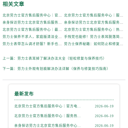
内蒙古自治区乌兰察布市集宁区恩和大街劳力士售后服务中心（需提前预约）
相关文章
内蒙古自治区锡林郭勒盟市锡林浩特市光明街与额尔敦路交叉口劳力士售后服务中心（需提前预约）
北京劳力士官方售后服务中心｜官方电话和维修地址权威信息公示（2026年6月最新）
北京劳力士官方售后服务中心｜服务热线及完整地址权威信息公示（2026年6月最新）
内蒙古自治区兴安盟市乌兰浩特市兴安大街劳力士售后服务中心（需提前预约）
亲身探访劳力士北京官方售后服务中心｜全新维修门店地址及电话（2026年6月最新）
亲身探访劳力士北京官方售后服务中心｜最新热线电话与地址（2026年6月最新）
山西省大同市平城区迎宾街劳力士售后服务中心（需提前预约）
北京劳力士官方售后服务中心｜最新电话及地址权威信息公示（2026年6月最新）
北京劳力士官方售后服务中心｜热线电话与网点地址权威信息公示（2026年6月最新）
山西省晋城市城区黄华街劳力士售后服务中心（需提前预约）
劳力士保养不求人，家庭版清洁全攻略
手残党也能修！劳力士表耳脱落简易处理法
山西省晋中市榆次区顺城街劳力士售后服务中心（需提前预约）
劳力士表带怎么调才舒服？新手也能轻松上手
劳力士保养秘籍：如何防止和修复表带掉色？
山西省临汾市尧都区解放路劳力士售后服务中心（需提前预约）
山西省吕梁市离石区永宁中路与建设街交叉口劳力士售后服务中心（需提前预约）
上一篇：
劳力士表耳掉了解决办法大全（轻松修复与保养技巧）
山西省朔州市朔城区怡西路与鄯阳西街交汇处劳力士售后服务中心（需提前预约）
下一篇：
劳力士外观有划痕解决办法详解（保养与修复技巧指南）
山西省忻州市忻府区和平东街与七一南路交叉口劳力士售后服务中心（需提前预约）
山西省阳泉市郊区平阳东街与新城大道交叉口劳力士售后服务中心（需提前预约）
山西省运城市盐湖区河东街劳力士售后服务中心（需提前预约）
最新发布
山西省长治市潞州区英雄中路劳力士售后服务中心（需提前预约）
山西省太原市迎泽区迎泽街道解放路15号亨得利名表维修授权店3楼劳力士售后服务中心（需提前预约）
北京劳力士官方售后服务中心｜官方电话和维修地址权威信息公示（2026年6月最新）
2026-06-19
天津市和平区赤峰道136号天津国际金融中心26层2603室劳力士售后服务中心（需提前预约）
北京劳力士官方售后服务中心｜服务热线及完整地址权威信息公示（2026年6月最新）
2026-06-19
安徽省安庆市迎江区人民路劳力士售后服务中心（需提前预约）
亲身探访劳力士北京官方售后服务中心｜全新维修门店地址及电话（2026年6月最新）
2026-06-19