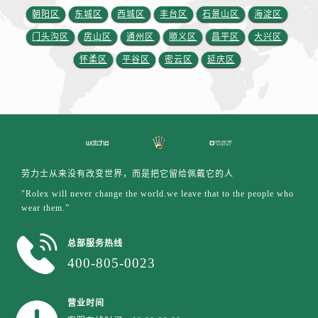
朝阳区
东城区
西城区
丰台区
石景山区
海淀区
山东省莱芜市文化南路8号银座商城名表维修一楼名表维修劳力士售后服务中心（需提前预约）
门头沟区
房山区
通州区
顺义区
昌平区
大兴区
山东省临沂市兰山区解放路劳力士售后服务中心（需提前预约）
山东省日照市东港区烟台路劳力士售后服务中心（需提前预约）
怀柔区
平谷区
密云区
延庆区
山东省泰安市泰山区财源街道泰山大街劳力士售后服务中心（需提前预约）
山东省威海市环翠区新威海路89号振华商厦一楼名表维修劳力士售后服务中心（需提前预约）
山东省潍坊市奎文区东风东街劳力士售后服务中心（需提前预约）
山东省枣庄市滕州市北辛路与善国路交叉口劳力士售后服务中心（需提前预约）
山东省淄博市张店区金晶大道劳力士售后服务中心（需提前预约）
劳力士从来没有改变世界，而是把它留给佩戴它的人
上海市黄浦区南京东路299号宏伊国际广场写字楼8层806室劳力士售后服务中心（需提前预约）
"Rolex will never change the world.we leave that to the people who
上海市徐汇区虹桥路3号港汇中心2座37层3705室劳力士售后服务中心（需提前预约）
wear them.”
浙江省杭州市上城区钱江路1366号华润大厦A座5层503-5室劳力士售后服务中心（需提前预约）
浙江省湖州市吴兴区劳动路劳力士售后服务中心（需提前预约）
总部服务热线
浙江省嘉兴市南湖区广益路705号嘉兴世界贸易中心A座13层1304室劳力士售后服务中心（需提前预约）
400-805-0023
浙江省金华市金东区东市南街777号金华万达广场4号楼22楼2209室劳力士售后服务中心（需提前预约）
浙江省丽水市莲都区解放街劳力士售后服务中心（需提前预约）
营业时间
浙江省宁波市江北区大闸南路500号来福士广场办公楼20层2009室劳力士售后服务中心（需提前预约）