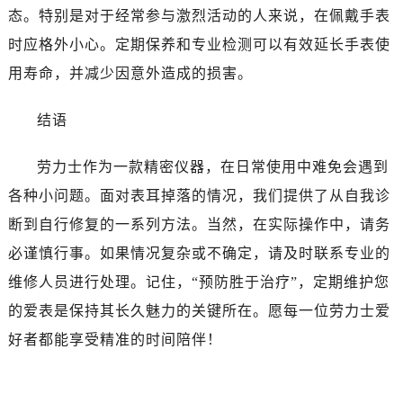
态。特别是对于经常参与激烈活动的人来说，在佩戴手表
辽宁省葫芦岛市连山区中央路劳力士售后服务中心（需提前预约）
时应格外小心。定期保养和专业检测可以有效延长手表使
辽宁省锦州市古塔区中央大街劳力士售后服务中心（需提前预约）
用寿命，并减少因意外造成的损害。
辽宁省辽阳市白塔区新运大街劳力士售后服务中心（需提前预约）
辽宁省盘锦市兴隆台区石油大街劳力士售后服务中心（需提前预约）
结语
辽宁省铁岭市银州区南马路劳力士售后服务中心（需提前预约）
辽宁省营口市站前区市府路与渤海大街交叉口劳力士售后服务中心（需提前预约）
劳力士作为一款精密仪器，在日常使用中难免会遇到
辽宁省沈阳市沈河区中街路137号亨得利名表维修授权店1楼劳力士售后服务中心（需提前预约）
各种小问题。面对表耳掉落的情况，我们提供了从自我诊
辽宁省沈阳市沈河区中街路83号亨得利名表维修授权店1楼劳力士售后服务中心（需提前预约）
断到自行修复的一系列方法。当然，在实际操作中，请务
北京市朝阳区建国门外大街甲6号华熙国际中心D座11层1102室劳力士售后服务中心（需提前预约）
北京市东城区东长安街1号王府井东方广场W3座6层602室劳力士售后服务中心（需提前预约）
必谨慎行事。如果情况复杂或不确定，请及时联系专业的
河北省保定市竞秀区朝阳北大街北国先天下劳力士售后服务中心（需提前预约）
维修人员进行处理。记住，“预防胜于治疗”，定期维护您
内蒙古自治区阿拉善盟市左旗土尔扈特大街劳力士售后服务中心（需提前预约）
的爱表是保持其长久魅力的关键所在。愿每一位劳力士爱
内蒙古自治区巴彦淖尔市临河区新华街劳力士售后服务中心（需提前预约）
好者都能享受精准的时间陪伴！
内蒙古自治区包头市青山区幸福路甲3号王府井百货名表维修劳力士售后服务中心（需提前预约）
内蒙古自治区赤峰市红山区哈达街劳力士售后服务中心（需提前预约）
内蒙古自治区鄂尔多斯市东胜区伊金霍洛街劳力士售后服务中心（需提前预约）