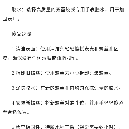
昆明市盘龙区北京路928号同德昆明广场写字楼10层06室（需提前预约）
胶水：选择高质量的双面胶或专用手表胶水，用于加
石家庄市长安区中山东路39号勒泰中心写字楼B座13层07室（需提前预约）
固表耳。
西安市碑林区南关正街88号华侨城长安国际中心E座6楼10室（需提前预约）
海口市龙华区金贸东路5号海口华润大厦B座17层1707室（需提前预约）
修复步骤
唐山市路南区新华东道100号万达广场写字楼A座10层1002室（需提前预约）
台州市椒江区东海大道1800号腾达中心东1幢20楼2002室（需提前预约）
1.清洁表面：使用清洁剂轻轻擦拭表壳和螺丝孔区
黑龙江省大庆市萨尔图区会战大街劳力士售后服务中心（需提前预约）
域，确保没有任何污垢或油脂残留。
黑龙江省鹤岗市向阳区红军路劳力士售后服务中心（需提前预约）
黑龙江省黑河市爱辉区中央街劳力士售后服务中心（需提前预约）
2.拆卸旧螺丝：使用螺丝刀小心拆卸原装螺丝。
黑龙江省鸡西市鸡冠区红军路劳力士售后服务中心（需提前预约）
3.涂抹胶水：在新的螺丝孔内均匀涂抹适量的胶水。
黑龙江省佳木斯市向阳区长安路劳力士售后服务中心（需提前预约）
黑龙江省牡丹江市东安区太平路劳力士售后服务中心（需提前预约）
4.安装新螺丝：将新螺丝对准孔位，并用手轻轻旋紧
黑龙江省七台河市桃山区大同街劳力士售后服务中心（需提前预约）
至合适位置。
黑龙江省齐齐哈尔市龙沙区龙华路劳力士售后服务中心（需提前预约）
黑龙江省双鸭山市尖山区新兴大街劳力士售后服务中心（需提前预约）
5.检查稳固性：待胶水稍干后（通常需要数小时），
黑龙江省绥化市北林区新华街与康庄路交叉口劳力士售后服务中心（需提前预约）