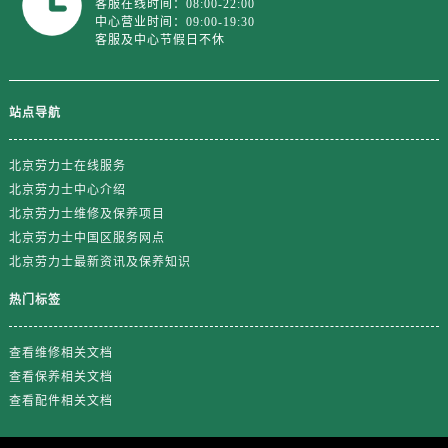
客服在线时间：08:00-22:00
中心营业时间：09:00-19:30
浙江省衢州市柯城区上街劳力士售后服务中心（需提前预约）
客服及中心节假日不休
浙江省绍兴市越城区胜利东路379号世茂天际中心写字楼8层805室劳力士售后服务中心（需提前预约）
浙江省舟山市定海区解放东路劳力士售后服务中心（需提前预约）
澳门特别行政区大堂区议事亭前地（新马路）劳力士售后服务中心（需提前预约）
站点导航
澳门特别行政区风顺堂区南湾大马路劳力士售后服务中心（需提前预约）
北京劳力士在线服务
澳门特别行政区花地玛堂区关闸广场劳力士售后服务中心（需提前预约）
北京劳力士中心介绍
澳门特别行政区花王堂区大三巴商圈劳力士售后服务中心（需提前预约）
北京劳力士维修及保养项目
澳门特别行政区嘉模堂区官也街劳力士售后服务中心（需提前预约）
北京劳力士中国区服务网点
澳门省路氹城市金光大道劳力士售后服务中心（需提前预约）
北京劳力士最新资讯及保养知识
澳门特别行政区望德堂区塔石广场劳力士售后服务中心（需提前预约）
热门标签
福建省福州市鼓楼区五四路128-1号恒力城写字楼15层03室劳力士售后服务中心（需提前预约）
福建省厦门市思明区湖滨东路95号万象城华润大厦B座11层1104室劳力士售后服务中心（需提前预约）
查看维修相关文档
广东省潮州市潮安区新风路与潮汕路交汇处劳力士售后服务中心（需提前预约）
查看保养相关文档
广东省广州市天河区天河路230号万菱汇国际中心A塔7层704室劳力士售后服务中心（需提前预约）
查看配件相关文档
广东省广州市越秀区环市东路371-375号世界贸易中心大厦南塔15层1507室劳力士售后服务中心（需提前预约）
广东省河源市源城区越王大道劳力士售后服务中心（需提前预约）