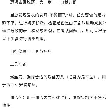
遭遇表耳脱落：第一步——自我诊断
温州市鹿城区锦绣路1067号置信广场10层1015室（需提前预约）
哈尔滨市道里区友谊西路600号富力中心T2座写字楼29层03室（需提前预约，营业时间：8:30-18:30）
当您发现爱表的表耳“不翼而飞”时，首先要做的是冷
大连市中山区人民路15号国际金融大厦7层G室（需提前预约）
静下来，进行初步诊断。检查是否是由于剧烈运动或意外
佛山市禅城区季华五路57号万科金融中心C座12层1205室（需提前预约）
碰撞导致的表耳松动或断裂。在确认问题后，您可以根据
东莞市东城街道鸿福东路1号民盈国贸中心T1写字楼9层907室（需提前预约）
以下步骤进行初步处理。
无锡市梁溪区人民中路139号恒隆广场写字楼1座11层1104室（需提前预约）
南通市崇川区工农路57号圆融广场写字楼16层1603室（需提前预约）
自行修复：工具与技巧
苏州市苏州工业园区星港街199号苏州中心办公楼C座22层08室（需提前预约）
武汉市江汉区解放大道686号世界贸易大厦38层09室（需提前预约）
工具准备
南宁市青秀区金湖路59号地王大厦12楼1224室（需提前预约）
合肥市蜀山区潜山路111号万象城华润大厦B座12楼03室（需提前预约）
螺丝刀：选择合适的螺丝刀头（通常为扁平型），用
泉州市丰泽区宝洲路729号浦西万达中心写字楼A座7楼709室（需提前预约）
于拆卸和安装螺丝。
青岛市南区山东路6号华润大厦B座22层04室（需提前预约）
烟台市芝罘区胜利路139号万达金融中心A座907室（需提前预约）
清洁剂：用于清洁表壳和螺丝孔，确保接触面干净无
长春市朝阳区西安大路727号中银大厦A座(旺进大厦)18层09室（需提前预约）
油脂。
贵阳市南明区都司高架桥路33号亨特国际金融中心14楼14D（需提前预约）