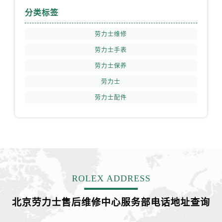
分类标签
江苏省镇江市京口区中山东路劳力士售后服务中心（需提前预约）
江西省抚州市临川区赣东大道劳力士售后服务中心（需提前预约）
劳力士维修
江西省赣州市章贡区文清路劳力士售后服务中心（需提前预约）
劳力士手表
江西省吉安市吉州区井冈山大道劳力士售后服务中心（需提前预约）
劳力士保养
江西省景德镇市珠山区珠山中路劳力士售后服务中心（需提前预约）
劳力士
江西省九江市浔阳区浔阳路劳力士售后服务中心（需提前预约）
江西省南昌市红谷滩新区红谷中大道998号绿地双子塔（中央广场）A1座办公楼14层1407室劳力士售后服务中心（需提前预约）
劳力士配件
江西省萍乡市安源区萍安北大道与康庄路交叉口劳力士售后服务中心（需提前预约）
江西省上饶市信州区滨江西路劳力士售后服务中心（需提前预约）
江西省新余市渝水区北湖西路劳力士售后服务中心（需提前预约）
江西省宜春市袁州区中山中路劳力士售后服务中心（需提前预约）
江西省鹰潭市月湖区胜利东路劳力士售后服务中心（需提前预约）
ROLEX ADDRESS
山东省德州市德城区东风中路劳力士售后服务中心（需提前预约）
山东省东营市东营区济南路劳力士售后服务中心（需提前预约）
北京劳力士售后维修中心服务部电话地址查询
山东省济南市历下区经十路11111号华润中心写字楼（万象城）15层1508室劳力士售后服务中心（需提前预约）
山东省济宁市任城区太白楼路劳力士售后服务中心（需提前预约）