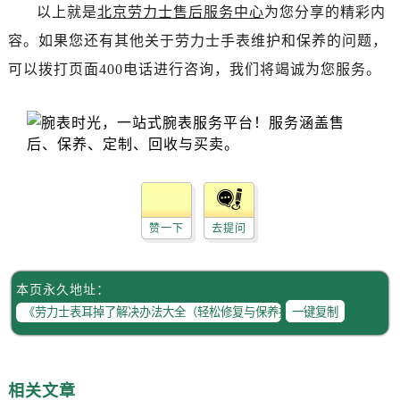
以上就是
北京劳力士售后服务中心
为您分享的精彩内
内蒙古自治区呼伦贝尔市海拉尔区中央街劳力士售后服务中心（需提前预约）
容。如果您还有其他关于劳力士手表维护和保养的问题，
内蒙古自治区通辽市科尔沁区明仁大街劳力士售后服务中心（需提前预约）
可以拨打页面400电话进行咨询，我们将竭诚为您服务。
内蒙古自治区乌海市海勃湾区人民南路劳力士售后服务中心（需提前预约）
内蒙古自治区乌兰察布市集宁区恩和大街劳力士售后服务中心（需提前预约）
内蒙古自治区锡林郭勒盟市锡林浩特市光明街与额尔敦路交叉口劳力士售后服务中心（需提前预约）
内蒙古自治区兴安盟市乌兰浩特市兴安大街劳力士售后服务中心（需提前预约）
山西省大同市平城区迎宾街劳力士售后服务中心（需提前预约）
山西省晋城市城区黄华街劳力士售后服务中心（需提前预约）
山西省晋中市榆次区顺城街劳力士售后服务中心（需提前预约）
赞一下
去提问
山西省临汾市尧都区解放路劳力士售后服务中心（需提前预约）
山西省吕梁市离石区永宁中路与建设街交叉口劳力士售后服务中心（需提前预约）
本页永久地址：
山西省朔州市朔城区怡西路与鄯阳西街交汇处劳力士售后服务中心（需提前预约）
一键复制
山西省忻州市忻府区和平东街与七一南路交叉口劳力士售后服务中心（需提前预约）
山西省阳泉市郊区平阳东街与新城大道交叉口劳力士售后服务中心（需提前预约）
山西省运城市盐湖区河东街劳力士售后服务中心（需提前预约）
相关文章
山西省长治市潞州区英雄中路劳力士售后服务中心（需提前预约）