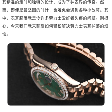
其精准的走时和独特的设计，成为了钟表界的传奇。然
南昌市红谷滩新区红谷中大道998号绿地双子塔（中央广场）A1座办公楼14层07室（需提前预约）
而，即便是最坚固的时计，也难免会遇到各种小故障。其
济南市历下区经十路11111号华润中心写字楼（万象城）15层1508室（需提前预约）
中，表耳脱落就是令许多劳力士爱好者头疼的问题。别担
广州市天河区天河路230号万菱汇国际中心写字楼A塔7层704室（需提前预约）
心，今天我们就来聊聊如何轻松解决劳力士表耳掉落的烦
广州市越秀区环市东路371-375号世界贸易中心大厦南塔写字楼15层07室（需提前预约）
恼。
深圳市罗湖区深南东路5001号华润大厦写字楼17层1701室（需提前预约）
惠州市惠城区江北文昌一路7号华贸大厦写字楼1座30层05室（需提前预约）
厦门市思明区湖滨东路95号华润大厦写字楼B座11层1104室（需提前预约）
福州市鼓楼区五四路128-1号恒力城写字楼15层03室（需提前预约）
成都市锦江区人民东路6号SAC东原中心写字楼24层2406B室（需提前预约）
重庆市江北区观音桥步行街2号融恒时代广场写字楼9层902室（需提前预约）
长沙市芙蓉区定王台街道建湘路393号世茂环球金融中心写字楼（芙蓉广场）10层13室（需提前预约）
郑州市二七区铭功路10号华润大厦写字楼29层2905室（需提前预约）
太原市迎泽区解放路15号亨得利名表服务中心（品牌授权店）3层整层（需提前预约）
沈阳市沈河区中街路137号亨得利名表服务中心（品牌授权店）1层整层（需提前预约）
沈阳市沈河区中街路83号亨得利名表服务中心（品牌授权店）1层整层（需提前预约）
乌鲁木齐市天山区红山路26号时代广场（CCMALL）C座17层17-B（需提前预约）