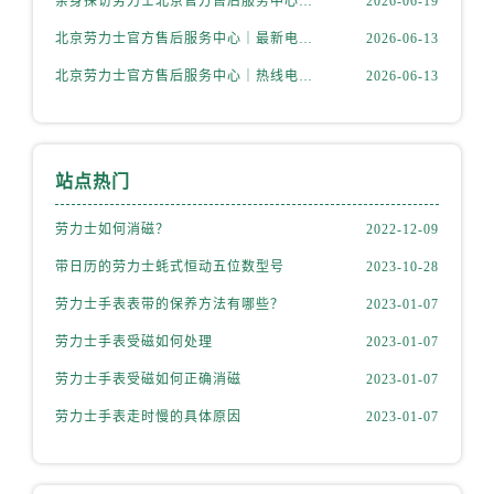
亲身探访劳力士北京官方售后服务中心｜最新热线电话与地址（2026年6月最新）
2026-06-19
安徽省宣城市宣州区叠嶂西路劳力士售后服务中心（需提前预约）
北京劳力士官方售后服务中心｜最新电话及地址权威信息公示（2026年6月最新）
2026-06-13
福建省龙岩市新罗区九一南路劳力士售后服务中心（需提前预约）
北京劳力士官方售后服务中心｜热线电话与网点地址权威信息公示（2026年6月最新）
2026-06-13
福建省南平市建阳区人民西路劳力士售后服务中心（需提前预约）
福建省宁德市蕉城区天湖东路劳力士售后服务中心（需提前预约）
福建省莆田市城厢区霞林街道荔华东大道劳力士售后服务中心（需提前预约）
站点热门
福建省三明市三元区东乾二路劳力士售后服务中心（需提前预约）
福建省漳州市龙文区步港路劳力士售后服务中心（需提前预约）
劳力士如何消磁？
2022-12-09
江苏省常州市新北区龙锦路1590号现代传媒中心5号楼10层1008室劳力士售后服务中心（需提前预约）
带日历的劳力士蚝式恒动五位数型号
2023-10-28
江苏省淮安市清江浦区淮海北路劳力士售后服务中心（需提前预约）
劳力士手表表带的保养方法有哪些？
2023-01-07
江苏省连云港市海州区通灌北路劳力士售后服务中心（需提前预约）
江苏省南京市秦淮区中山南路1号南京中心22层22-C1-C3室劳力士售后服务中心（需提前预约）
劳力士手表受磁如何处理
2023-01-07
江苏省宿迁市宿城区西湖路劳力士售后服务中心（需提前预约）
劳力士手表受磁如何正确消磁
2023-01-07
江苏省泰州市海陵区永定东路399号置地商务中心东塔（华润万象城）17层1706室劳力士售后服务中心（需提前预约）
劳力士手表走时慢的具体原因
2023-01-07
江苏省徐州市鼓楼区淮海东路29号苏宁广场IFC国际金融中心35层3508室劳力士售后服务中心（需提前预约）
江苏省盐城市盐都区世纪大道5号盐城金融城写字楼1号楼16层1604室劳力士售后服务中心（需提前预约）
江苏省扬州市邗江区国展路29号星耀天地写字楼1号楼18层1803室劳力士售后服务中心（需提前预约）