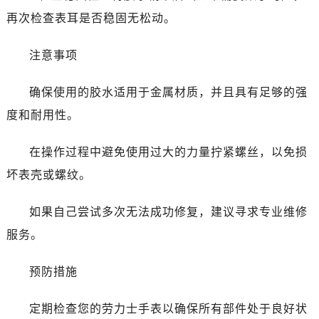
再次检查表耳是否稳固无松动。
黑龙江省伊春市伊美区通河路劳力士售后服务中心（需提前预约）
吉林省白城市洮北区明仁南街劳力士售后服务中心（需提前预约）
注意事项
吉林省白山市浑江区浑江大街劳力士售后服务中心（需提前预约）
吉林省吉林市船营区河南街劳力士售后服务中心（需提前预约）
确保使用的胶水适用于金属材质，并且具有足够的强
吉林省辽源市龙山区人民大街劳力士售后服务中心（需提前预约）
度和耐用性。
吉林省梅河口市新华街道梅河大街劳力士售后服务中心（需提前预约）
吉林省四平市铁东区紫气大路与南九经街交汇处劳力士售后服务中心（需提前预约）
在操作过程中避免使用过大的力量拧紧螺丝，以免损
吉林省松原市宁江区五环大街劳力士售后服务中心（需提前预约）
坏表壳或螺纹。
吉林省通化市东昌区环通乡江南大街劳力士售后服务中心（需提前预约）
吉林省延边市延吉市解放路劳力士售后服务中心（需提前预约）
如果自己尝试多次无法成功修复，建议寻求专业维修
辽宁省鞍山市铁东区站前街劳力士售后服务中心（需提前预约）
服务。
辽宁省本溪市平山区胜利路劳力士售后服务中心（需提前预约）
辽宁省朝阳市双塔区新华路劳力士售后服务中心（需提前预约）
预防措施
辽宁省丹东市振兴区七经街劳力士售后服务中心（需提前预约）
辽宁省抚顺市新抚区东一路劳力士售后服务中心（需提前预约）
定期检查您的劳力士手表以确保所有部件处于良好状
辽宁省阜新市海州区解放大街劳力士售后服务中心（需提前预约）