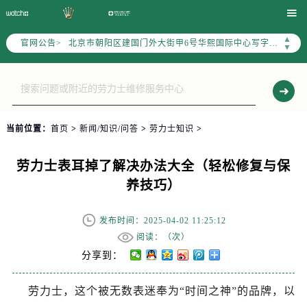

北京市东城区东长安街1号东方广场写字楼W3座6层602室（需提前预约）
北京市朝阳区建国门外大街甲6号华熙国际中心写字楼D座11层1102室（需提前预约）
▲
官网公告>
▼
天津市和平区赤峰道136号天津国际金融中心写字楼26层2603室（需提前预约）
上海市徐汇区虹桥路3号港汇中心写字楼2座37层3705室（需提前预约）
上海市黄浦区南京东路299号宏伊国际广场写字楼8层806室（需提前预约）
南京市秦淮区中山南路1号（新街口）南京中心写字楼22层C1-1室（需提前预约）
当前位置：
首页
>
新闻/知识/问答
>
劳力士知识
>
常州市新北区龙锦路1590号现代传媒中心写字楼5号楼10层1008室（需提前预约）
徐州市鼓楼区淮海东路29号苏宁广场IFC国际金融中心写字楼35层3508室（需提前预约）
劳力士表耳掉了解决办法大全（轻松修复与保
扬州市邗江区国展路29号星耀天地写字楼1号楼18层1803室（需提前预约）
养技巧）
盐城市盐都区世纪大道5号盐城金融城写字楼1号楼16层1604室（需提前预约）
泰州市海陵区永定东路399号置地商务中心东塔写字楼（华润万象城）17层1706室（需提前预约）
发布时间：2025-04-02 11:25:12
宁波市江北区大闸南路500号来福士广场办公楼20层2009室（需提前预约）
阅读：（
次）
杭州市上城区钱江路1366号华润大厦写字楼A座5层503-5室（需提前预约）
分享到：
金华市金东区东市南街777号金华万达广场写字楼4号楼22层2209室（需提前预约）
绍兴市越城区胜利东路379号世茂天际中心写字楼8层805室（需提前预约）
劳力士，这个被无数表迷奉为“时间之神”的品牌，以
嘉兴市南湖区广益路705号嘉兴世界贸易中心写字楼A座13层1304室（需提前预约）