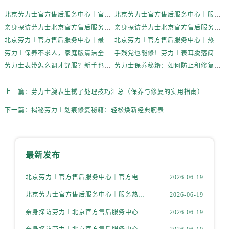
山西省太原市迎泽区迎泽街道解放路15号亨得利名表维修授权店3楼劳力士售后服务中心（需提前预约）
北京劳力士官方售后服务中心｜官方电话和维修地址权威信息公示（2026年6月最新）
北京劳力士官方售后服务中心｜服务热线及完整地址权威信息公示（2026年6月最新）
亲身探访劳力士北京官方售后服务中心｜全新维修门店地址及电话（2026年6月最新）
亲身探访劳力士北京官方售后服务中心｜最新热线电话与地址（2026年6月最新）
天津市和平区赤峰道136号天津国际金融中心26层2603室劳力士售后服务中心（需提前预约）
北京劳力士官方售后服务中心｜最新电话及地址权威信息公示（2026年6月最新）
北京劳力士官方售后服务中心｜热线电话与网点地址权威信息公示（2026年6月最新）
安徽省安庆市迎江区人民路劳力士售后服务中心（需提前预约）
劳力士保养不求人，家庭版清洁全攻略
手残党也能修！劳力士表耳脱落简易处理法
安徽省蚌埠市蚌山区淮河路劳力士售后服务中心（需提前预约）
劳力士表带怎么调才舒服？新手也能轻松上手
劳力士保养秘籍：如何防止和修复表带掉色？
安徽省亳州市谯城区魏武大道劳力士售后服务中心（需提前预约）
安徽省池州市贵池区长江路劳力士售后服务中心（需提前预约）
上一篇：
劳力士腕表生锈了处理技巧汇总（保养与修复的实用指南）
安徽省滁州市琅琊区南谯北路劳力士售后服务中心（需提前预约）
下一篇：
揭秘劳力士划痕修复秘籍：轻松焕新经典腕表
安徽省阜阳市颍州区颍州北路劳力士售后服务中心（需提前预约）
安徽省淮北市相山区淮海路劳力士售后服务中心（需提前预约）
安徽省淮南市田家庵区国庆中路劳力士售后服务中心（需提前预约）
最新发布
安徽省黄山市屯溪区黄山西路劳力士售后服务中心（需提前预约）
安徽省六安市金安区解放中路劳力士售后服务中心（需提前预约）
北京劳力士官方售后服务中心｜官方电话和维修地址权威信息公示（2026年6月最新）
2026-06-19
安徽省马鞍山市雨山区湖南西路劳力士售后服务中心（需提前预约）
北京劳力士官方售后服务中心｜服务热线及完整地址权威信息公示（2026年6月最新）
2026-06-19
安徽省宿州市埇桥区人民中路劳力士售后服务中心（需提前预约）
亲身探访劳力士北京官方售后服务中心｜全新维修门店地址及电话（2026年6月最新）
2026-06-19
安徽省铜陵市铜官区石城大道劳力士售后服务中心（需提前预约）
安徽省芜湖市镜湖区中山路步行街劳力士售后服务中心（需提前预约）