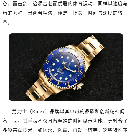
南昌市红谷滩新区红谷中大道998号绿地双子塔（中央广场）A1座办公楼14层07室（需提前预约）
心。而击剑，这项古老而优雅的体育运动，同样以速度与
济南市历下区经十路11111号华润中心写字楼（万象城）15层1508室（需提前预约）
精准著称。当两者相遇，便是一场关于时间与速度的较
广州市天河区天河路230号万菱汇国际中心写字楼A塔7层704室（需提前预约）
量。
广州市越秀区环市东路371-375号世界贸易中心大厦南塔写字楼15层07室（需提前预约）
深圳市罗湖区深南东路5001号华润大厦写字楼17层1701室（需提前预约）
惠州市惠城区江北文昌一路7号华贸大厦写字楼1座30层05室（需提前预约）
厦门市思明区湖滨东路95号华润大厦写字楼B座11层1104室（需提前预约）
福州市鼓楼区五四路128-1号恒力城写字楼15层03室（需提前预约）
成都市锦江区人民东路6号SAC东原中心写字楼24层2406B室（需提前预约）
重庆市江北区观音桥步行街2号融恒时代广场写字楼9层902室（需提前预约）
长沙市芙蓉区定王台街道建湘路393号世茂环球金融中心写字楼（芙蓉广场）10层13室（需提前预约）
郑州市二七区铭功路10号华润大厦写字楼29层2905室（需提前预约）
太原市迎泽区解放路15号亨得利名表服务中心（品牌授权店）3层整层（需提前预约）
沈阳市沈河区中街路137号亨得利名表服务中心（品牌授权店）1层整层（需提前预约）
劳力士（Rolex）品牌以其卓越的品质和创新精神闻
沈阳市沈河区中街路83号亨得利名表服务中心（品牌授权店）1层整层（需提前预约）
名于世。其手表不仅具备精准的时间显示功能，更融合了
乌鲁木齐市天山区红山路26号时代广场（CCMALL）C座17层17-B（需提前预约）
多项高端技术，如防水、防震、自动上链等。这些特性不