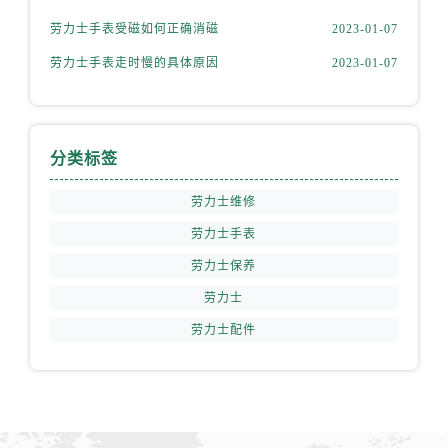
山西省运城市盐湖区河东街劳力士售后服务中心（需提前预约）
劳力士手表受磁如何正确消磁
2023-01-07
山西省长治市潞州区英雄中路劳力士售后服务中心（需提前预约）
劳力士手表走时慢的具体原因
2023-01-07
山西省太原市迎泽区迎泽街道解放路15号亨得利名表维修授权店3楼劳力士售后服务中心（需提前预约）
天津市和平区赤峰道136号天津国际金融中心26层2603室劳力士售后服务中心（需提前预约）
安徽省安庆市迎江区人民路劳力士售后服务中心（需提前预约）
安徽省蚌埠市蚌山区淮河路劳力士售后服务中心（需提前预约）
分类标签
安徽省亳州市谯城区魏武大道劳力士售后服务中心（需提前预约）
劳力士维修
安徽省池州市贵池区长江路劳力士售后服务中心（需提前预约）
安徽省滁州市琅琊区南谯北路劳力士售后服务中心（需提前预约）
劳力士手表
安徽省阜阳市颍州区颍州北路劳力士售后服务中心（需提前预约）
劳力士保养
安徽省淮北市相山区淮海路劳力士售后服务中心（需提前预约）
劳力士
安徽省淮南市田家庵区国庆中路劳力士售后服务中心（需提前预约）
劳力士配件
安徽省黄山市屯溪区黄山西路劳力士售后服务中心（需提前预约）
安徽省六安市金安区解放中路劳力士售后服务中心（需提前预约）
安徽省马鞍山市雨山区湖南西路劳力士售后服务中心（需提前预约）
安徽省宿州市埇桥区人民中路劳力士售后服务中心（需提前预约）