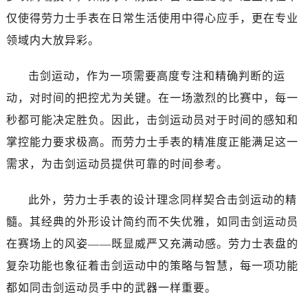
温州市鹿城区锦绣路1067号置信广场10层1015室（需提前预约）
仅使得劳力士手表在日常生活使用中得心应手，更在专业
哈尔滨市道里区友谊西路600号富力中心T2座写字楼29层03室（需提前预约）
领域内大放异彩。
大连市中山区人民路15号国际金融大厦7层G室（需提前预约）
佛山市禅城区季华五路57号万科金融中心C座12层1205室（需提前预约）
击剑运动，作为一项需要高度专注和精确判断的运
东莞市东城街道鸿福东路1号民盈国贸中心T1写字楼9层907室（需提前预约）
动，对时间的把控尤为关键。在一场激烈的比赛中，每一
无锡市梁溪区人民中路139号恒隆广场写字楼1座11层1104室（需提前预约）
秒都可能决定胜负。因此，击剑运动员对于时间的感知和
南通市崇川区工农路57号圆融广场写字楼16层1603室（需提前预约）
苏州市苏州工业园区星港街199号苏州中心办公楼C座22层08室（需提前预约）
掌控能力要求极高。而劳力士手表的精准度正能满足这一
武汉市江汉区解放大道686号世界贸易大厦38层09室（需提前预约）
需求，为击剑运动员提供可靠的时间参考。
南宁市青秀区金湖路59号地王大厦12楼1224室（需提前预约）
合肥市蜀山区潜山路111号万象城华润大厦B座12楼03室（需提前预约）
此外，劳力士手表的设计理念同样契合击剑运动的精
泉州市丰泽区宝洲路729号浦西万达中心写字楼A座7楼709室（需提前预约）
髓。其经典的外形设计简约而不失优雅，如同击剑运动员
青岛市南区山东路6号华润大厦B座22层04室（需提前预约）
在赛场上的风姿——既显威严又充满动感。劳力士表盘的
烟台市芝罘区胜利路139号万达金融中心A座907室（需提前预约）
复杂功能也象征着击剑运动中的策略与智慧，每一项功能
长春市朝阳区西安大路727号中银大厦A座(旺进大厦)18层09室（需提前预约）
都如同击剑运动员手中的武器一样重要。
贵阳市南明区都司高架桥路33号亨特国际金融中心14楼14D（需提前预约）