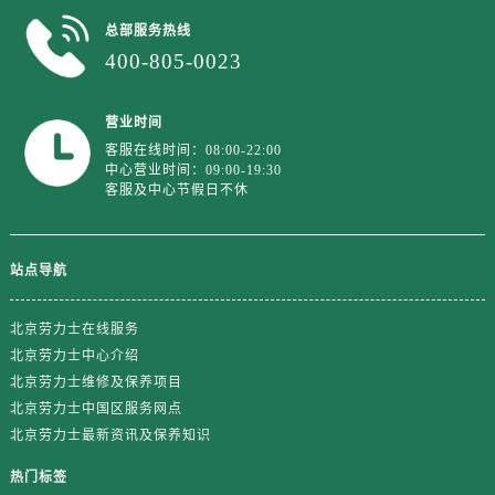
江苏省盐城市盐都区世纪大道5号盐城金融城写字楼1号楼16层1604室劳力士售后服务中心（需提前预约）
总部服务热线
江苏省扬州市邗江区国展路29号星耀天地写字楼1号楼18层1803室劳力士售后服务中心（需提前预约）
400-805-0023
江苏省镇江市京口区中山东路劳力士售后服务中心（需提前预约）
江西省抚州市临川区赣东大道劳力士售后服务中心（需提前预约）
营业时间
江西省赣州市章贡区文清路劳力士售后服务中心（需提前预约）
客服在线时间：08:00-22:00
江西省吉安市吉州区井冈山大道劳力士售后服务中心（需提前预约）
中心营业时间：09:00-19:30
客服及中心节假日不休
江西省景德镇市珠山区珠山中路劳力士售后服务中心（需提前预约）
江西省九江市浔阳区浔阳路劳力士售后服务中心（需提前预约）
江西省南昌市红谷滩新区红谷中大道998号绿地双子塔（中央广场）A1座办公楼14层1407室劳力士售后服务中心（需提前预约）
站点导航
江西省萍乡市安源区萍安北大道与康庄路交叉口劳力士售后服务中心（需提前预约）
江西省上饶市信州区滨江西路劳力士售后服务中心（需提前预约）
北京劳力士在线服务
江西省新余市渝水区北湖西路劳力士售后服务中心（需提前预约）
北京劳力士中心介绍
江西省宜春市袁州区中山中路劳力士售后服务中心（需提前预约）
北京劳力士维修及保养项目
北京劳力士中国区服务网点
江西省鹰潭市月湖区胜利东路劳力士售后服务中心（需提前预约）
北京劳力士最新资讯及保养知识
山东省德州市德城区东风中路劳力士售后服务中心（需提前预约）
山东省东营市东营区济南路劳力士售后服务中心（需提前预约）
热门标签