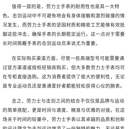
昆明市盘龙区北京路928号同德昆明广场写字楼10层06室（需提前预约）
值得一提的是，劳力士手表的耐用性也是其一大特
石家庄市长安区中山东路39号勒泰中心写字楼B座13层07室（需提前预约）
色。击剑运动中不可避免地会有身体接触和激烈碰撞的情
西安市碑林区南关正街88号华侨城长安国际中心E座6楼10室（需提前预约）
况发生，而劳力士手表的坚固材质和精密工艺能够有效抵
海口市龙华区金贸东路5号海口华润大厦B座17层1707室（需提前预约）
御这些冲击，确保手表的长期稳定运行。这一点对于需要
唐山市路南区新华东道100号万达广场写字楼A座10层1002室（需提前预约）
台州市椒江区东海大道1800号腾达中心东1幢20楼2002室（需提前预约）
长时间佩戴手表的击剑运动员来说尤为重要。
内蒙古自治区呼和浩特市玉泉区大学西街70号华润万象城写字楼（鄂尔多斯大厦）23层2326室（需提前预约）
在实际购买渠道方面，尽管一些高端型号可能需要通
甘肃省兰州市七里河区西津西路16号兰州中心写字楼21层2102室（需提前预约）
黑龙江省大庆市萨尔图区会战大街劳力士售后服务中心（需提前预约）
过官方渠道或授权经销商购买，但大多数劳力士手表均可
黑龙江省鹤岗市向阳区红军路劳力士售后服务中心（需提前预约）
在专柜直接选购。这为消费者提供了极大的便利性，无论
黑龙江省黑河市爱辉区中央街劳力士售后服务中心（需提前预约）
是专业运动员还是普通爱好者都能轻松获得心仪的腕表。
黑龙江省鸡西市鸡冠区红军路劳力士售后服务中心（需提前预约）
黑龙江省佳木斯市向阳区长安路劳力士售后服务中心（需提前预约）
总之，劳力士与击剑之间的结合不仅仅是品牌与运动
黑龙江省牡丹江市东安区太平路劳力士售后服务中心（需提前预约）
的简单搭配，更是时间与速度、精准与优雅的对接。在这
黑龙江省七台河市桃山区大同街劳力士售后服务中心（需提前预约）
场关于时间的较量中，劳力士手表以其卓越的品质和创新
黑龙江省齐齐哈尔市龙沙区龙华路劳力士售后服务中心（需提前预约）
的设计理念为击剑运动增添了一份独特的魅力。无论是专