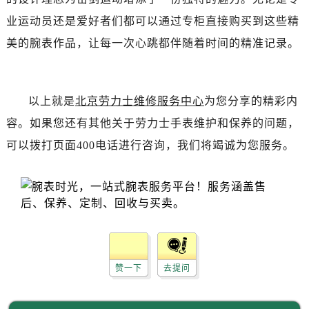
黑龙江省双鸭山市尖山区新兴大街劳力士售后服务中心（需提前预约）
业运动员还是爱好者们都可以通过专柜直接购买到这些精
黑龙江省绥化市北林区新华街与康庄路交叉口劳力士售后服务中心（需提前预约）
美的腕表作品，让每一次心跳都伴随着时间的精准记录。
黑龙江省伊春市伊美区通河路劳力士售后服务中心（需提前预约）
吉林省白城市洮北区明仁南街劳力士售后服务中心（需提前预约）
吉林省白山市浑江区浑江大街劳力士售后服务中心（需提前预约）
以上就是
北京劳力士维修服务中心
为您分享的精彩内
吉林省吉林市船营区河南街劳力士售后服务中心（需提前预约）
吉林省辽源市龙山区人民大街劳力士售后服务中心（需提前预约）
容。如果您还有其他关于劳力士手表维护和保养的问题，
吉林省梅河口市新华街道梅河大街劳力士售后服务中心（需提前预约）
可以拨打页面400电话进行咨询，我们将竭诚为您服务。
吉林省四平市铁东区紫气大路与南九经街交汇处劳力士售后服务中心（需提前预约）
吉林省松原市宁江区五环大街劳力士售后服务中心（需提前预约）
吉林省通化市东昌区环通乡江南大街劳力士售后服务中心（需提前预约）
吉林省延边市延吉市解放路劳力士售后服务中心（需提前预约）
辽宁省鞍山市铁东区站前街劳力士售后服务中心（需提前预约）
辽宁省本溪市平山区胜利路劳力士售后服务中心（需提前预约）
赞一下
去提问
辽宁省朝阳市双塔区新华路劳力士售后服务中心（需提前预约）
辽宁省丹东市振兴区七经街劳力士售后服务中心（需提前预约）