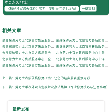
辽宁省抚顺市新抚区东一路劳力士售后服务中心（需提前预约）
本页永久地址：
一键复制
辽宁省阜新市海州区解放大街劳力士售后服务中心（需提前预约）
辽宁省葫芦岛市连山区中央路劳力士售后服务中心（需提前预约）
辽宁省锦州市古塔区中央大街劳力士售后服务中心（需提前预约）
辽宁省辽阳市白塔区新运大街劳力士售后服务中心（需提前预约）
相关文章
辽宁省盘锦市兴隆台区石油大街劳力士售后服务中心（需提前预约）
亲身探访劳力士北京官方售后服务中心｜全部地址与售后电话（2026年7月最新）
亲身探访劳力士北京官方售后服务中心｜最新地址及服务热线（2026年6月最新）
辽宁省铁岭市银州区南马路劳力士售后服务中心（需提前预约）
亲身探访劳力士北京官方售后服务中心｜详细地址与售后电话（2026年6月最新）
亲身探访劳力士北京官方售后服务中心｜全新官方服务电话与地址（2026年6月最新）
辽宁省营口市站前区市府路与渤海大街交叉口劳力士售后服务中心（需提前预约）
亲身探访劳力士北京官方售后服务中心｜网点地址及热线（2026年6月最新）
北京劳力士官方售后服务中心｜服务热线及具体地址权威信息公示（2026年6月最新）
辽宁省沈阳市沈河区中街路137号亨得利名表维修授权店1楼劳力士售后服务中心（需提前预约）
北京劳力士官方售后服务中心｜全部地址与客服热线权威信息公示（2026年6月最新）
北京劳力士官方售后服务中心｜详细网点地址及热线权威信息公示（2026年6月最新）
辽宁省沈阳市沈河区中街路83号亨得利名表维修授权店1楼劳力士售后服务中心（需提前预约）
亲身探访劳力士北京官方售后服务中心｜最新地址与售后热线（2026年6月最新）
亲身探访劳力士北京官方售后服务中心｜维修地址与客服电话（2026年6月最新）
北京市朝阳区建国门外大街甲6号华熙国际中心D座11层1102室劳力士售后服务中心（需提前预约）
上一篇：
劳力士表蒙破损修复指南：让您的经典腕表重焕光彩
北京市东城区东长安街1号王府井东方广场W3座6层602室劳力士售后服务中心（需提前预约）
河北省保定市竞秀区朝阳北大街北国先天下劳力士售后服务中心（需提前预约）
下一篇：
劳力士手表外观有划痕解决办法集锦（专业修复技巧与注意事项）
内蒙古自治区阿拉善盟市左旗土尔扈特大街劳力士售后服务中心（需提前预约）
内蒙古自治区巴彦淖尔市临河区新华街劳力士售后服务中心（需提前预约）
内蒙古自治区包头市青山区幸福路甲3号王府井百货名表维修劳力士售后服务中心（需提前预约）
最新发布