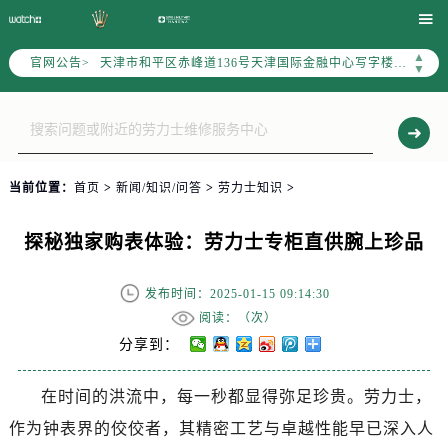
北京市东城区东长安街1号东方广场写字楼W3座6层602室（需提前预约）

北京市朝阳区建国门外大街甲6号华熙国际中心写字楼D座11层1102室（需提前预约）
▲
官网公告>
天津市和平区赤峰道136号天津国际金融中心写字楼26层2603室（需提前预约）
▼
上海市徐汇区虹桥路3号港汇中心写字楼2座37层3705室（需提前预约）
上海市黄浦区南京东路299号宏伊国际广场写字楼8层806室（需提前预约）
南京市秦淮区中山南路1号（新街口）南京中心写字楼22层C1-1室（需提前预约）
常州市新北区龙锦路1590号现代传媒中心写字楼5号楼10层1008室（需提前预约）
当前位置：
首页
>
新闻/知识/问答
>
劳力士知识
>
徐州市鼓楼区淮海东路29号苏宁广场IFC国际金融中心写字楼35层3508室（需提前预约）
扬州市邗江区国展路29号星耀天地写字楼1号楼18层1803室（需提前预约）
探秘独家购表体验：劳力士专柜直供腕上珍品
盐城市盐都区世纪大道5号盐城金融城写字楼1号楼16层1604室（需提前预约）
泰州市海陵区永定东路399号置地商务中心东塔写字楼（华润万象城）17层1706室（需提前预约）
发布时间：2025-01-15 09:14:30
宁波市江北区大闸南路500号来福士广场办公楼20层2009室（需提前预约）
阅读：（
次）
杭州市上城区钱江路1366号华润大厦写字楼A座5层503-5室（需提前预约）
分享到：
金华市金东区东市南街777号金华万达广场写字楼4号楼22层2209室（需提前预约）
在时间的洪流中，每一秒都显得弥足珍贵。劳力士，
绍兴市越城区胜利东路379号世茂天际中心写字楼8层805室（需提前预约）
作为钟表界的佼佼者，其精密工艺与卓越性能早已深入人
嘉兴市南湖区广益路705号嘉兴世界贸易中心写字楼A座13层1304室（需提前预约）