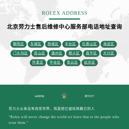
安徽省铜陵市铜官区石城大道劳力士售后服务中心（需提前预约）
安徽省芜湖市镜湖区中山路步行街劳力士售后服务中心（需提前预约）
ROLEX ADDRESS
安徽省宣城市宣州区叠嶂西路劳力士售后服务中心（需提前预约）
北京劳力士售后维修中心服务部电话地址查询
福建省龙岩市新罗区九一南路劳力士售后服务中心（需提前预约）
福建省南平市建阳区人民西路劳力士售后服务中心（需提前预约）
福建省宁德市蕉城区天湖东路劳力士售后服务中心（需提前预约）
朝阳区
东城区
西城区
丰台区
石景山区
海淀区
福建省莆田市城厢区霞林街道荔华东大道劳力士售后服务中心（需提前预约）
门头沟区
房山区
通州区
顺义区
昌平区
大兴区
福建省三明市三元区东乾二路劳力士售后服务中心（需提前预约）
怀柔区
平谷区
密云区
延庆区
福建省漳州市龙文区步港路劳力士售后服务中心（需提前预约）
江苏省常州市新北区龙锦路1590号现代传媒中心5号楼10层1008室劳力士售后服务中心（需提前预约）
江苏省淮安市清江浦区淮海北路劳力士售后服务中心（需提前预约）
江苏省连云港市海州区通灌北路劳力士售后服务中心（需提前预约）
江苏省南京市秦淮区中山南路1号南京中心22层22-C1-C3室劳力士售后服务中心（需提前预约）
江苏省宿迁市宿城区西湖路劳力士售后服务中心（需提前预约）
劳力士从来没有改变世界，而是把它留给佩戴它的人
江苏省泰州市海陵区永定东路399号置地商务中心东塔（华润万象城）17层1706室劳力士售后服务中心（需提前预约）
"Rolex will never change the world.we leave that to the people who
wear them.”
江苏省徐州市鼓楼区淮海东路29号苏宁广场IFC国际金融中心35层3508室劳力士售后服务中心（需提前预约）