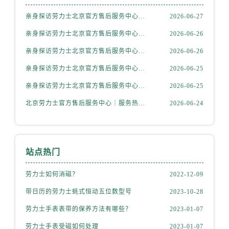
内蒙古自治区赤峰市红山区哈达街劳力士售后服务中心（需提前预约）
亲身探访劳力士北京官方售后服务中心｜全部地址与售后电话（2026年7月最新）
2026-06-27
内蒙古自治区鄂尔多斯市东胜区伊金霍洛街劳力士售后服务中心（需提前预约）
内蒙古自治区呼伦贝尔市海拉尔区中央街劳力士售后服务中心（需提前预约）
亲身探访劳力士北京官方售后服务中心｜最新地址及服务热线（2026年6月最新）
2026-06-26
内蒙古自治区通辽市科尔沁区明仁大街劳力士售后服务中心（需提前预约）
亲身探访劳力士北京官方售后服务中心｜详细地址与售后电话（2026年6月最新）
2026-06-26
内蒙古自治区乌海市海勃湾区人民南路劳力士售后服务中心（需提前预约）
亲身探访劳力士北京官方售后服务中心｜全新官方服务电话与地址（2026年6月最新）
2026-06-25
内蒙古自治区乌兰察布市集宁区恩和大街劳力士售后服务中心（需提前预约）
亲身探访劳力士北京官方售后服务中心｜网点地址及热线（2026年6月最新）
2026-06-25
内蒙古自治区锡林郭勒盟市锡林浩特市光明街与额尔敦路交叉口劳力士售后服务中心（需提前预约）
北京劳力士官方售后服务中心｜服务热线及具体地址权威信息公示（2026年6月最新）
2026-06-24
内蒙古自治区兴安盟市乌兰浩特市兴安大街劳力士售后服务中心（需提前预约）
山西省大同市平城区迎宾街劳力士售后服务中心（需提前预约）
山西省晋城市城区黄华街劳力士售后服务中心（需提前预约）
山西省晋中市榆次区顺城街劳力士售后服务中心（需提前预约）
站点热门
山西省临汾市尧都区解放路劳力士售后服务中心（需提前预约）
劳力士如何消磁？
2022-12-09
山西省吕梁市离石区永宁中路与建设街交叉口劳力士售后服务中心（需提前预约）
山西省朔州市朔城区怡西路与鄯阳西街交汇处劳力士售后服务中心（需提前预约）
带日历的劳力士蚝式恒动五位数型号
2023-10-28
山西省忻州市忻府区和平东街与七一南路交叉口劳力士售后服务中心（需提前预约）
劳力士手表表带的保养方法有哪些？
2023-01-07
山西省阳泉市郊区平阳东街与新城大道交叉口劳力士售后服务中心（需提前预约）
劳力士手表受磁如何处理
2023-01-07