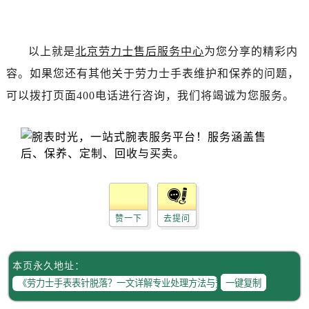
内蒙古自治区赤峰市红山区哈达街劳力士售后服务中心（需提前预约）
内蒙古自治区鄂尔多斯市东胜区伊金霍洛街劳力士售后服务中心（需提前预约）
内蒙古自治区呼伦贝尔市海拉尔区中央街劳力士售后服务中心（需提前预约）
以上就是
北京劳力士售后服务中心
为您分享的精彩内
内蒙古自治区通辽市科尔沁区明仁大街劳力士售后服务中心（需提前预约）
容。如果您还有其他关于劳力士手表维护和保养的问题，
内蒙古自治区乌海市海勃湾区人民南路劳力士售后服务中心（需提前预约）
可以拨打页面400电话进行咨询，我们将竭诚为您服务。
内蒙古自治区乌兰察布市集宁区恩和大街劳力士售后服务中心（需提前预约）
内蒙古自治区锡林郭勒盟市锡林浩特市光明街与额尔敦路交叉口劳力士售后服务中心（需提前预约）
内蒙古自治区兴安盟市乌兰浩特市兴安大街劳力士售后服务中心（需提前预约）
山西省大同市平城区迎宾街劳力士售后服务中心（需提前预约）
山西省晋城市城区黄华街劳力士售后服务中心（需提前预约）
山西省晋中市榆次区顺城街劳力士售后服务中心（需提前预约）
山西省临汾市尧都区解放路劳力士售后服务中心（需提前预约）
赞一下
去提问
山西省吕梁市离石区永宁中路与建设街交叉口劳力士售后服务中心（需提前预约）
山西省朔州市朔城区怡西路与鄯阳西街交汇处劳力士售后服务中心（需提前预约）
本页永久地址：
山西省忻州市忻府区和平东街与七一南路交叉口劳力士售后服务中心（需提前预约）
一键复制
山西省阳泉市郊区平阳东街与新城大道交叉口劳力士售后服务中心（需提前预约）