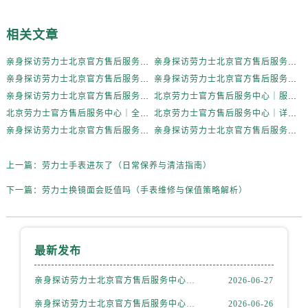
山西省运城市盐湖区河东街劳力士售后服务中心（需提前预约）
山西省长治市潞州区英雄中路劳力士售后服务中心（需提前预约）
相关文章
山西省太原市迎泽区迎泽街道解放路15号亨得利名表维修授权店3楼劳力士售后服务中心（需提前预约）
亲身探访劳力士北京官方售后服务中心｜全部地址与售后电话（2026年7月最新）
亲身探访劳力士北京官方售后服务中心｜最新地址及服务热线（2026年6月最新）
天津市和平区赤峰道136号天津国际金融中心26层2603室劳力士售后服务中心（需提前预约）
亲身探访劳力士北京官方售后服务中心｜详细地址与售后电话（2026年6月最新）
亲身探访劳力士北京官方售后服务中心｜全新官方服务电话与地址（2026年6月最新）
安徽省安庆市迎江区人民路劳力士售后服务中心（需提前预约）
亲身探访劳力士北京官方售后服务中心｜网点地址及热线（2026年6月最新）
北京劳力士官方售后服务中心｜服务热线及具体地址权威信息公示（2026年6月最新）
安徽省蚌埠市蚌山区淮河路劳力士售后服务中心（需提前预约）
北京劳力士官方售后服务中心｜全部地址与客服热线权威信息公示（2026年6月最新）
北京劳力士官方售后服务中心｜详细网点地址及热线权威信息公示（2026年6月最新）
安徽省亳州市谯城区魏武大道劳力士售后服务中心（需提前预约）
亲身探访劳力士北京官方售后服务中心｜最新地址与售后热线（2026年6月最新）
亲身探访劳力士北京官方售后服务中心｜维修地址与客服电话（2026年6月最新）
安徽省池州市贵池区长江路劳力士售后服务中心（需提前预约）
安徽省滁州市琅琊区南谯北路劳力士售后服务中心（需提前预约）
上一篇：
劳力士手表进灰了（日常保养与清洁指南）
安徽省阜阳市颍州区颍州北路劳力士售后服务中心（需提前预约）
下一篇：
劳力士换镜面会贬值吗（手表维修与保值策略解析）
安徽省淮北市相山区淮海路劳力士售后服务中心（需提前预约）
安徽省淮南市田家庵区国庆中路劳力士售后服务中心（需提前预约）
安徽省黄山市屯溪区黄山西路劳力士售后服务中心（需提前预约）
最新发布
安徽省六安市金安区解放中路劳力士售后服务中心（需提前预约）
安徽省马鞍山市雨山区湖南西路劳力士售后服务中心（需提前预约）
亲身探访劳力士北京官方售后服务中心｜全部地址与售后电话（2026年7月最新）
2026-06-27
安徽省宿州市埇桥区人民中路劳力士售后服务中心（需提前预约）
亲身探访劳力士北京官方售后服务中心｜最新地址及服务热线（2026年6月最新）
2026-06-26