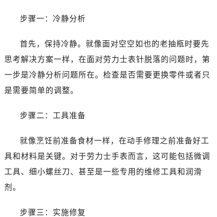
昆明市盘龙区北京路928号同德昆明广场写字楼10层06室（需提前预约）
石家庄市长安区中山东路39号勒泰中心写字楼B座13层07室（需提前预约）
步骤一：冷静分析
西安市碑林区南关正街88号华侨城长安国际中心E座6楼10室（需提前预约）
首先，保持冷静。就像面对空空如也的老抽瓶时要先
海口市龙华区金贸东路5号海口华润大厦B座17层1707室（需提前预约）
唐山市路南区新华东道100号万达广场写字楼A座10层1002室（需提前预约）
思考解决方案一样，在面对劳力士表针脱落的问题时，第
台州市椒江区东海大道1800号腾达中心东1幢20楼2002室（需提前预约）
一步是冷静分析问题所在。检查是否需要更换零件或者只
内蒙古自治区呼和浩特市玉泉区大学西街70号华润万象城写字楼（鄂尔多斯大厦）23层2326室（需提前预约）
是需要简单的调整。
甘肃省兰州市七里河区西津西路16号兰州中心写字楼21层2102室（需提前预约）
黑龙江省大庆市萨尔图区会战大街劳力士售后服务中心（需提前预约）
步骤二：工具准备
黑龙江省鹤岗市向阳区红军路劳力士售后服务中心（需提前预约）
黑龙江省黑河市爱辉区中央街劳力士售后服务中心（需提前预约）
就像烹饪前准备食材一样，在动手修理之前准备好工
黑龙江省鸡西市鸡冠区红军路劳力士售后服务中心（需提前预约）
具和材料是关键。对于劳力士手表而言，这可能包括微调
黑龙江省佳木斯市向阳区长安路劳力士售后服务中心（需提前预约）
工具、细小螺丝刀、甚至是一些专用的维修工具和润滑
黑龙江省牡丹江市东安区太平路劳力士售后服务中心（需提前预约）
剂。
黑龙江省七台河市桃山区大同街劳力士售后服务中心（需提前预约）
黑龙江省齐齐哈尔市龙沙区龙华路劳力士售后服务中心（需提前预约）
步骤三：实施修复