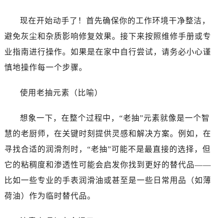
黑龙江省双鸭山市尖山区新兴大街劳力士售后服务中心（需提前预约）
黑龙江省绥化市北林区新华街与康庄路交叉口劳力士售后服务中心（需提前预约）
现在开始动手了！首先确保你的工作环境干净整洁，
黑龙江省伊春市伊美区通河路劳力士售后服务中心（需提前预约）
避免灰尘和杂质影响修复效果。接下来按照维修手册或专
吉林省白城市洮北区明仁南街劳力士售后服务中心（需提前预约）
业指南进行操作。如果是在家中自行尝试，请务必小心谨
吉林省白山市浑江区浑江大街劳力士售后服务中心（需提前预约）
慎地操作每一个步骤。
吉林省吉林市船营区河南街劳力士售后服务中心（需提前预约）
吉林省辽源市龙山区人民大街劳力士售后服务中心（需提前预约）
使用老抽元素（比喻）
吉林省梅河口市新华街道梅河大街劳力士售后服务中心（需提前预约）
吉林省四平市铁东区紫气大路与南九经街交汇处劳力士售后服务中心（需提前预约）
想象一下，在整个过程中，“老抽”元素就像是一个智
吉林省松原市宁江区五环大街劳力士售后服务中心（需提前预约）
慧的老厨师，在关键时刻提供灵感和解决方案。例如，在
吉林省通化市东昌区环通乡江南大街劳力士售后服务中心（需提前预约）
寻找合适的润滑剂时，“老抽”可能不是最直接的选择，但
吉林省延边市延吉市解放路劳力士售后服务中心（需提前预约）
它的粘稠度和渗透性可能会启发你找到更好的替代品——
辽宁省鞍山市铁东区站前街劳力士售后服务中心（需提前预约）
比如一些专业的手表润滑油或甚至是一些日常用品（如薄
辽宁省本溪市平山区胜利路劳力士售后服务中心（需提前预约）
辽宁省朝阳市双塔区新华路劳力士售后服务中心（需提前预约）
荷油）作为临时替代品。
辽宁省丹东市振兴区七经街劳力士售后服务中心（需提前预约）