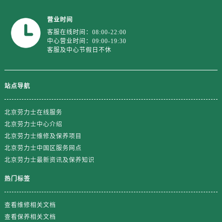
浙江省丽水市莲都区解放街劳力士售后服务中心（需提前预约）
浙江省宁波市江北区大闸南路500号来福士广场办公楼20层2009室劳力士售后服务中心（需提前预约）
营业时间
浙江省衢州市柯城区上街劳力士售后服务中心（需提前预约）
客服在线时间：08:00-22:00
中心营业时间：09:00-19:30
浙江省绍兴市越城区胜利东路379号世茂天际中心写字楼8层805室劳力士售后服务中心（需提前预约）
客服及中心节假日不休
浙江省舟山市定海区解放东路劳力士售后服务中心（需提前预约）
澳门特别行政区大堂区议事亭前地（新马路）劳力士售后服务中心（需提前预约）
站点导航
澳门特别行政区风顺堂区南湾大马路劳力士售后服务中心（需提前预约）
澳门特别行政区花地玛堂区关闸广场劳力士售后服务中心（需提前预约）
北京劳力士在线服务
澳门特别行政区花王堂区大三巴商圈劳力士售后服务中心（需提前预约）
北京劳力士中心介绍
澳门特别行政区嘉模堂区官也街劳力士售后服务中心（需提前预约）
北京劳力士维修及保养项目
澳门省路氹城市金光大道劳力士售后服务中心（需提前预约）
北京劳力士中国区服务网点
澳门特别行政区望德堂区塔石广场劳力士售后服务中心（需提前预约）
北京劳力士最新资讯及保养知识
福建省福州市鼓楼区五四路128-1号恒力城写字楼15层03室劳力士售后服务中心（需提前预约）
热门标签
福建省厦门市思明区湖滨东路95号万象城华润大厦B座11层1104室劳力士售后服务中心（需提前预约）
广东省潮州市潮安区新风路与潮汕路交汇处劳力士售后服务中心（需提前预约）
查看维修相关文档
广东省广州市天河区天河路230号万菱汇国际中心A塔7层704室劳力士售后服务中心（需提前预约）
查看保养相关文档