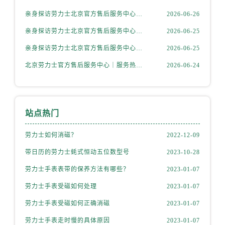
安徽省铜陵市铜官区石城大道劳力士售后服务中心（需提前预约）
亲身探访劳力士北京官方售后服务中心｜详细地址与售后电话（2026年6月最新）
2026-06-26
安徽省芜湖市镜湖区中山路步行街劳力士售后服务中心（需提前预约）
亲身探访劳力士北京官方售后服务中心｜全新官方服务电话与地址（2026年6月最新）
2026-06-25
安徽省宣城市宣州区叠嶂西路劳力士售后服务中心（需提前预约）
福建省龙岩市新罗区九一南路劳力士售后服务中心（需提前预约）
亲身探访劳力士北京官方售后服务中心｜网点地址及热线（2026年6月最新）
2026-06-25
福建省南平市建阳区人民西路劳力士售后服务中心（需提前预约）
北京劳力士官方售后服务中心｜服务热线及具体地址权威信息公示（2026年6月最新）
2026-06-24
福建省宁德市蕉城区天湖东路劳力士售后服务中心（需提前预约）
福建省莆田市城厢区霞林街道荔华东大道劳力士售后服务中心（需提前预约）
福建省三明市三元区东乾二路劳力士售后服务中心（需提前预约）
站点热门
福建省漳州市龙文区步港路劳力士售后服务中心（需提前预约）
江苏省常州市新北区龙锦路1590号现代传媒中心5号楼10层1008室劳力士售后服务中心（需提前预约）
劳力士如何消磁？
2022-12-09
江苏省淮安市清江浦区淮海北路劳力士售后服务中心（需提前预约）
带日历的劳力士蚝式恒动五位数型号
2023-10-28
江苏省连云港市海州区通灌北路劳力士售后服务中心（需提前预约）
劳力士手表表带的保养方法有哪些？
2023-01-07
江苏省南京市秦淮区中山南路1号南京中心22层22-C1-C3室劳力士售后服务中心（需提前预约）
江苏省宿迁市宿城区西湖路劳力士售后服务中心（需提前预约）
劳力士手表受磁如何处理
2023-01-07
江苏省泰州市海陵区永定东路399号置地商务中心东塔（华润万象城）17层1706室劳力士售后服务中心（需提前预约）
劳力士手表受磁如何正确消磁
2023-01-07
江苏省徐州市鼓楼区淮海东路29号苏宁广场IFC国际金融中心35层3508室劳力士售后服务中心（需提前预约）
劳力士手表走时慢的具体原因
2023-01-07