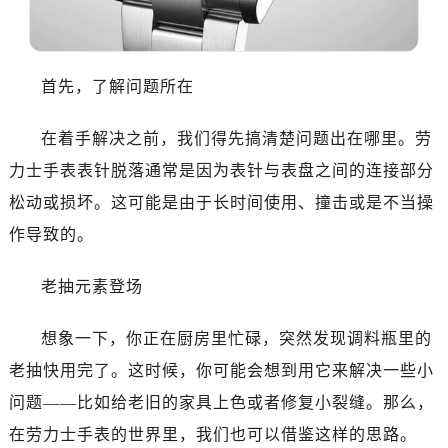
温州市鹿城区锦绣路1067号置信广场10层1015室（需提前预约）
哈尔滨市道里区友谊西路600号富力中心T2座写字楼29层03室（需提前预约）
大连市中山区人民路15号国际金融大厦7层G室（需提前预约）
首先，了解问题所在
佛山市禅城区季华五路57号万科金融中心C座12层1205室（需提前预约）
东莞市东城街道鸿福东路1号民盈国贸中心T1写字楼9层907室（需提前预约）
在着手解决之前，我们得先搞清楚问题出在哪里。劳
无锡市梁溪区人民中路139号恒隆广场写字楼1座11层1104室（需提前预约）
力士手表表针脱落通常是因为表针与表盘之间的连接部分
南通市崇川区工农路57号圆融广场写字楼16层1603室（需提前预约）
松动或损坏。这可能是由于长时间使用、撞击或是不当操
苏州市苏州工业园区星港街199号苏州中心办公楼C座22层08室（需提前预约）
武汉市江汉区解放大道686号世界贸易大厦38层09室（需提前预约）
作导致的。
南宁市青秀区金湖路59号地王大厦12楼1224室（需提前预约）
老抽元素登场
合肥市蜀山区潜山路111号万象城华润大厦B座12楼03室（需提前预约）
泉州市丰泽区宝洲路729号浦西万达中心写字楼A座7楼709室（需提前预约）
想象一下，你正在厨房里忙碌，突然发现调料瓶里的
青岛市南区山东路6号华润大厦B座22层04室（需提前预约）
老抽快用完了。这时候，你可能会想到用它来解决一些小
烟台市芝罘区胜利路139号万达金融中心A座907室（需提前预约）
长春市朝阳区西安大路727号中银大厦A座(旺进大厦)18层09室（需提前预约）
问题——比如给老旧的家具上色或者修复小裂缝。那么，
贵阳市南明区都司高架桥路33号亨特国际金融中心14楼14D（需提前预约）
在劳力士手表的世界里，我们也可以借鉴这样的思路。