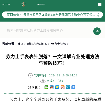
北京市东城区东长安街1号东方广场写字楼W3座6层602室（需提前预约）

北京市朝阳区建国门外大街甲6号华熙国际中心写字楼D座11层1102室（需提前预约）
▲
官网公告>
天津市和平区赤峰道136号天津国际金融中心写字楼26层2603室（需提前预约）
▼
上海市徐汇区虹桥路3号港汇中心写字楼2座37层3705室（需提前预约）
上海市黄浦区南京东路299号宏伊国际广场写字楼8层806室（需提前预约）
南京市秦淮区中山南路1号（新街口）南京中心写字楼22层C1-1室（需提前预约）
常州市新北区龙锦路1590号现代传媒中心写字楼5号楼10层1008室（需提前预约）
当前位置：
首页
>
新闻/知识/问答
>
劳力士知识
>
徐州市鼓楼区淮海东路29号苏宁广场IFC国际金融中心写字楼35层3508室（需提前预约）
扬州市邗江区国展路29号星耀天地写字楼1号楼18层1803室（需提前预约）
劳力士手表表针脱落？一文详解专业处理方法
盐城市盐都区世纪大道5号盐城金融城写字楼1号楼16层1604室（需提前预约）
与预防技巧！
泰州市海陵区永定东路399号置地商务中心东塔写字楼（华润万象城）17层1706室（需提前预约）
宁波市江北区大闸南路500号来福士广场办公楼20层2009室（需提前预约）
发布时间：2024-11-10 09:34:28
杭州市上城区钱江路1366号华润大厦写字楼A座5层503-5室（需提前预约）
阅读：（
次）
金华市金东区东市南街777号金华万达广场写字楼4号楼22层2209室（需提前预约）
分享到：
绍兴市越城区胜利东路379号世茂天际中心写字楼8层805室（需提前预约）
劳力士，这个全球闻名的手表品牌，以其卓越的品质
嘉兴市南湖区广益路705号嘉兴世界贸易中心写字楼A座13层1304室（需提前预约）