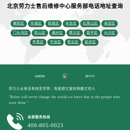
山东省济南市历下区经十路11111号华润中心写字楼（万象城）15层1508室劳力士售后服务中心（需提前预约）
北京劳力士售后维修中心服务部电话地址查询
山东省济宁市任城区太白楼路劳力士售后服务中心（需提前预约）
山东省莱芜市文化南路8号银座商城名表维修一楼名表维修劳力士售后服务中心（需提前预约）
朝阳区
东城区
西城区
丰台区
石景山区
海淀区
山东省临沂市兰山区解放路劳力士售后服务中心（需提前预约）
门头沟区
房山区
通州区
顺义区
昌平区
大兴区
山东省日照市东港区烟台路劳力士售后服务中心（需提前预约）
怀柔区
平谷区
密云区
延庆区
山东省泰安市泰山区财源街道泰山大街劳力士售后服务中心（需提前预约）
山东省威海市环翠区新威海路89号振华商厦一楼名表维修劳力士售后服务中心（需提前预约）
山东省潍坊市奎文区东风东街劳力士售后服务中心（需提前预约）
山东省枣庄市滕州市北辛路与善国路交叉口劳力士售后服务中心（需提前预约）
山东省淄博市张店区金晶大道劳力士售后服务中心（需提前预约）
上海市黄浦区南京东路299号宏伊国际广场写字楼8层806室劳力士售后服务中心（需提前预约）
劳力士从来没有改变世界，而是把它留给佩戴它的人
上海市徐汇区虹桥路3号港汇中心2座37层3705室劳力士售后服务中心（需提前预约）
"Rolex will never change the world.we leave that to the people who
浙江省杭州市上城区钱江路1366号华润大厦A座5层503-5室劳力士售后服务中心（需提前预约）
wear them.”
浙江省湖州市吴兴区劳动路劳力士售后服务中心（需提前预约）
浙江省嘉兴市南湖区广益路705号嘉兴世界贸易中心A座13层1304室劳力士售后服务中心（需提前预约）
总部服务热线
浙江省金华市金东区东市南街777号金华万达广场4号楼22楼2209室劳力士售后服务中心（需提前预约）
400-805-0023