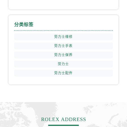
江苏省盐城市盐都区世纪大道5号盐城金融城写字楼1号楼16层1604室劳力士售后服务中心（需提前预约）
江苏省扬州市邗江区国展路29号星耀天地写字楼1号楼18层1803室劳力士售后服务中心（需提前预约）
江苏省镇江市京口区中山东路劳力士售后服务中心（需提前预约）
分类标签
江西省抚州市临川区赣东大道劳力士售后服务中心（需提前预约）
江西省赣州市章贡区文清路劳力士售后服务中心（需提前预约）
劳力士维修
江西省吉安市吉州区井冈山大道劳力士售后服务中心（需提前预约）
劳力士手表
江西省景德镇市珠山区珠山中路劳力士售后服务中心（需提前预约）
劳力士保养
江西省九江市浔阳区浔阳路劳力士售后服务中心（需提前预约）
劳力士
江西省南昌市红谷滩新区红谷中大道998号绿地双子塔（中央广场）A1座办公楼14层1407室劳力士售后服务中心（需提前预约）
劳力士配件
江西省萍乡市安源区萍安北大道与康庄路交叉口劳力士售后服务中心（需提前预约）
江西省上饶市信州区滨江西路劳力士售后服务中心（需提前预约）
江西省新余市渝水区北湖西路劳力士售后服务中心（需提前预约）
江西省宜春市袁州区中山中路劳力士售后服务中心（需提前预约）
江西省鹰潭市月湖区胜利东路劳力士售后服务中心（需提前预约）
山东省德州市德城区东风中路劳力士售后服务中心（需提前预约）
ROLEX ADDRESS
山东省东营市东营区济南路劳力士售后服务中心（需提前预约）