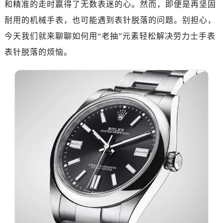
和精准的走时赢得了无数表迷的心。然而，即便是再坚固
南昌市红谷滩新区红谷中大道998号绿地双子塔（中央广场）A1座办公楼14层07室（需提前预约）
济南市历下区经十路11111号华润中心写字楼（万象城）15层1508室（需提前预约）
耐用的机械手表，也可能遇到表针脱落的问题。别担心，
广州市天河区天河路230号万菱汇国际中心写字楼A塔7层704室（需提前预约）
今天我们就来聊聊如何用“老抽”元素轻松解决劳力士手表
广州市越秀区环市东路371-375号世界贸易中心大厦南塔写字楼15层07室（需提前预约）
表针脱落的烦恼。
深圳市罗湖区深南东路5001号华润大厦写字楼17层1701室（需提前预约）
惠州市惠城区江北文昌一路7号华贸大厦写字楼1座30层05室（需提前预约）
厦门市思明区湖滨东路95号华润大厦写字楼B座11层1104室（需提前预约）
福州市鼓楼区五四路128-1号恒力城写字楼15层03室（需提前预约）
成都市锦江区人民东路6号SAC东原中心写字楼24层2406B室（需提前预约）
重庆市江北区观音桥步行街2号融恒时代广场写字楼9层902室（需提前预约）
长沙市芙蓉区定王台街道建湘路393号世茂环球金融中心写字楼（芙蓉广场）10层13室（需提前预约）
郑州市二七区铭功路10号华润大厦写字楼29层2905室（需提前预约）
太原市迎泽区解放路15号亨得利名表服务中心（品牌授权店）3层整层（需提前预约）
沈阳市沈河区中街路137号亨得利名表服务中心（品牌授权店）1层整层（需提前预约）
沈阳市沈河区中街路83号亨得利名表服务中心（品牌授权店）1层整层（需提前预约）
乌鲁木齐市天山区红山路26号时代广场（CCMALL）C座17层17-B（需提前预约）