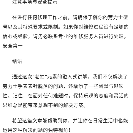
注意事项与安全提示
辽宁省抚顺市新抚区东一路劳力士售后服务中心（需提前预约）
辽宁省阜新市海州区解放大街劳力士售后服务中心（需提前预约）
在进行任何修理工作之前，请确保了解你的劳力士型
辽宁省葫芦岛市连山区中央路劳力士售后服务中心（需提前预约）
号以及其特殊要求或限制。如果你对维修过程没有足够的
辽宁省锦州市古塔区中央大街劳力士售后服务中心（需提前预约）
辽宁省辽阳市白塔区新运大街劳力士售后服务中心（需提前预约）
信心或经验，请务必联系专业的维修服务人员进行处理。
辽宁省盘锦市兴隆台区石油大街劳力士售后服务中心（需提前预约）
安全第一！
辽宁省铁岭市银州区南马路劳力士售后服务中心（需提前预约）
辽宁省营口市站前区市府路与渤海大街交叉口劳力士售后服务中心（需提前预约）
结语
辽宁省沈阳市沈河区中街路137号亨得利名表维修授权店1楼劳力士售后服务中心（需提前预约）
通过这次“老抽”元素的融入式讲解，我们不仅解决了
辽宁省沈阳市沈河区中街路83号亨得利名表维修授权店1楼劳力士售后服务中心（需提前预约）
北京市朝阳区建国门外大街甲6号华熙国际中心D座11层1102室劳力士售后服务中心（需提前预约）
劳力士手表表针脱落的问题，还增添了一些幽默与趣味
北京市东城区东长安街1号王府井东方广场W3座6层602室劳力士售后服务中心（需提前预约）
性。记住，在面对任何难题时，保持乐观的态度和灵活的
河北省保定市竞秀区朝阳北大街北国先天下劳力士售后服务中心（需提前预约）
思维总是能带来意想不到的解决方案。
内蒙古自治区阿拉善盟市左旗土尔扈特大街劳力士售后服务中心（需提前预约）
内蒙古自治区巴彦淖尔市临河区新华街劳力士售后服务中心（需提前预约）
希望这篇文章能帮助到你，并让你在日常生活中也能
内蒙古自治区包头市青山区幸福路甲3号王府井百货名表维修劳力士售后服务中心（需提前预约）
运用这种解决问题的独特视角！