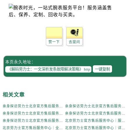
内蒙古自治区鄂尔多斯市东胜区伊金霍洛街劳力士售后服务中心（需提前预约）
内蒙古自治区呼伦贝尔市海拉尔区中央街劳力士售后服务中心（需提前预约）
内蒙古自治区通辽市科尔沁区明仁大街劳力士售后服务中心（需提前预约）
内蒙古自治区乌海市海勃湾区人民南路劳力士售后服务中心（需提前预约）
内蒙古自治区乌兰察布市集宁区恩和大街劳力士售后服务中心（需提前预约）
赞一下
去提问
内蒙古自治区锡林郭勒盟市锡林浩特市光明街与额尔敦路交叉口劳力士售后服务中心（需提前预约）
内蒙古自治区兴安盟市乌兰浩特市兴安大街劳力士售后服务中心（需提前预约）
本页永久地址：
山西省大同市平城区迎宾街劳力士售后服务中心（需提前预约）
一键复制
山西省晋城市城区黄华街劳力士售后服务中心（需提前预约）
山西省晋中市榆次区顺城街劳力士售后服务中心（需提前预约）
山西省临汾市尧都区解放路劳力士售后服务中心（需提前预约）
相关文章
山西省吕梁市离石区永宁中路与建设街交叉口劳力士售后服务中心（需提前预约）
山西省朔州市朔城区怡西路与鄯阳西街交汇处劳力士售后服务中心（需提前预约）
亲身探访劳力士北京官方售后服务中心｜全部地址与售后电话（2026年7月最新）
亲身探访劳力士北京官方售后服务中心｜最新地址及服务热线（2026年6月最新）
山西省忻州市忻府区和平东街与七一南路交叉口劳力士售后服务中心（需提前预约）
亲身探访劳力士北京官方售后服务中心｜详细地址与售后电话（2026年6月最新）
亲身探访劳力士北京官方售后服务中心｜全新官方服务电话与地址（2026年6月最新）
山西省阳泉市郊区平阳东街与新城大道交叉口劳力士售后服务中心（需提前预约）
亲身探访劳力士北京官方售后服务中心｜网点地址及热线（2026年6月最新）
北京劳力士官方售后服务中心｜服务热线及具体地址权威信息公示（2026年6月最新）
北京劳力士官方售后服务中心｜全部地址与客服热线权威信息公示（2026年6月最新）
北京劳力士官方售后服务中心｜详细网点地址及热线权威信息公示（2026年6月最新）
山西省运城市盐湖区河东街劳力士售后服务中心（需提前预约）