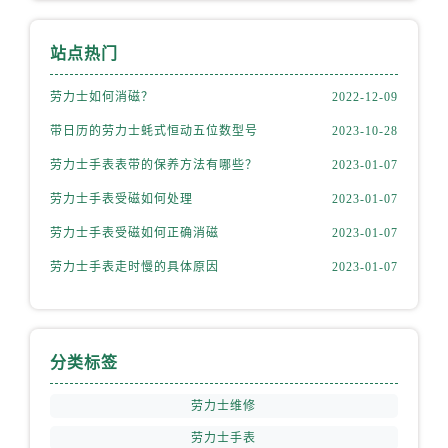
安徽省芜湖市镜湖区中山路步行街劳力士售后服务中心（需提前预约）
安徽省宣城市宣州区叠嶂西路劳力士售后服务中心（需提前预约）
站点热门
福建省龙岩市新罗区九一南路劳力士售后服务中心（需提前预约）
劳力士如何消磁？
2022-12-09
福建省南平市建阳区人民西路劳力士售后服务中心（需提前预约）
带日历的劳力士蚝式恒动五位数型号
2023-10-28
福建省宁德市蕉城区天湖东路劳力士售后服务中心（需提前预约）
福建省莆田市城厢区霞林街道荔华东大道劳力士售后服务中心（需提前预约）
劳力士手表表带的保养方法有哪些？
2023-01-07
福建省三明市三元区东乾二路劳力士售后服务中心（需提前预约）
劳力士手表受磁如何处理
2023-01-07
福建省漳州市龙文区步港路劳力士售后服务中心（需提前预约）
劳力士手表受磁如何正确消磁
2023-01-07
江苏省常州市新北区龙锦路1590号现代传媒中心5号楼10层1008室劳力士售后服务中心（需提前预约）
劳力士手表走时慢的具体原因
2023-01-07
江苏省淮安市清江浦区淮海北路劳力士售后服务中心（需提前预约）
江苏省连云港市海州区通灌北路劳力士售后服务中心（需提前预约）
江苏省南京市秦淮区中山南路1号南京中心22层22-C1-C3室劳力士售后服务中心（需提前预约）
江苏省宿迁市宿城区西湖路劳力士售后服务中心（需提前预约）
分类标签
江苏省泰州市海陵区永定东路399号置地商务中心东塔（华润万象城）17层1706室劳力士售后服务中心（需提前预约）
劳力士维修
江苏省徐州市鼓楼区淮海东路29号苏宁广场IFC国际金融中心35层3508室劳力士售后服务中心（需提前预约）
劳力士手表
江苏省盐城市盐都区世纪大道5号盐城金融城写字楼1号楼16层1604室劳力士售后服务中心（需提前预约）