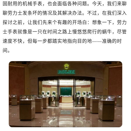
固耐用的机械手表，也会面临各种问题。今天，我们来聊
济南市历下区经十路11111号华润中心写字楼（万象城）15层1508室（需提前预约）
聊劳力士发条坏的情况及其解决办法。不过，在我们深入
广州市天河区天河路230号万菱汇国际中心写字楼A塔7层704室（需提前预约）
探讨之前，让我们先来个有趣的开场白：想象一下，劳力
广州市越秀区环市东路371-375号世界贸易中心大厦南塔写字楼15层07室（需提前预约）
士手表就像是一只在时间之路上慢悠悠爬行的蜗牛，尽管
深圳市罗湖区深南东路5001号华润大厦写字楼17层1701室（需提前预约）
惠州市惠城区江北文昌一路7号华贸大厦写字楼1座30层05室（需提前预约）
速度不快，但每一步都踏实地指向目的地——准确的时
厦门市思明区湖滨东路95号华润大厦写字楼B座11层1104室（需提前预约）
间。
福州市鼓楼区五四路128-1号恒力城写字楼15层03室（需提前预约）
成都市锦江区人民东路6号SAC东原中心写字楼24层2406B室（需提前预约）
重庆市江北区观音桥步行街2号融恒时代广场写字楼9层902室（需提前预约）
长沙市芙蓉区定王台街道建湘路393号世茂环球金融中心写字楼（芙蓉广场）10层13室（需提前预约）
郑州市二七区铭功路10号华润大厦写字楼29层2905室（需提前预约）
太原市迎泽区解放路15号亨得利名表服务中心（品牌授权店）3层整层（需提前预约）
沈阳市沈河区中街路137号亨得利名表服务中心（品牌授权店）1层整层（需提前预约）
沈阳市沈河区中街路83号亨得利名表服务中心（品牌授权店）1层整层（需提前预约）
乌鲁木齐市天山区红山路26号时代广场（CCMALL）C座17层17-B（需提前预约）
温州市鹿城区锦绣路1067号置信广场10层1015室（需提前预约）