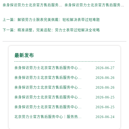
亲身探访劳力士北京官方售后服务中心｜最新地址与售后热线（2026年6月最新）
亲身探访劳力士北京官方售后服务中心｜维修地址与客服电话（2026年6月最新）
山西省长治市潞州区英雄中路劳力士售后服务中心（需提前预约）
山西省太原市迎泽区迎泽街道解放路15号亨得利名表维修授权店3楼劳力士售后服务中心（需提前预约）
上一篇：
解锁劳力士腕表完美佩戴：轻松解决表带过短难题
天津市和平区赤峰道136号天津国际金融中心26层2603室劳力士售后服务中心（需提前预约）
下一篇：
精准调整，完美适配：劳力士表带过短解决全攻略
安徽省安庆市迎江区人民路劳力士售后服务中心（需提前预约）
安徽省蚌埠市蚌山区淮河路劳力士售后服务中心（需提前预约）
安徽省亳州市谯城区魏武大道劳力士售后服务中心（需提前预约）
最新发布
安徽省池州市贵池区长江路劳力士售后服务中心（需提前预约）
安徽省滁州市琅琊区南谯北路劳力士售后服务中心（需提前预约）
亲身探访劳力士北京官方售后服务中心｜全部地址与售后电话（2026年7月最新）
2026-06-27
安徽省阜阳市颍州区颍州北路劳力士售后服务中心（需提前预约）
亲身探访劳力士北京官方售后服务中心｜最新地址及服务热线（2026年6月最新）
2026-06-26
安徽省淮北市相山区淮海路劳力士售后服务中心（需提前预约）
安徽省淮南市田家庵区国庆中路劳力士售后服务中心（需提前预约）
亲身探访劳力士北京官方售后服务中心｜详细地址与售后电话（2026年6月最新）
2026-06-26
安徽省黄山市屯溪区黄山西路劳力士售后服务中心（需提前预约）
亲身探访劳力士北京官方售后服务中心｜全新官方服务电话与地址（2026年6月最新）
2026-06-25
安徽省六安市金安区解放中路劳力士售后服务中心（需提前预约）
亲身探访劳力士北京官方售后服务中心｜网点地址及热线（2026年6月最新）
2026-06-25
安徽省马鞍山市雨山区湖南西路劳力士售后服务中心（需提前预约）
北京劳力士官方售后服务中心｜服务热线及具体地址权威信息公示（2026年6月最新）
2026-06-24
安徽省宿州市埇桥区人民中路劳力士售后服务中心（需提前预约）
安徽省铜陵市铜官区石城大道劳力士售后服务中心（需提前预约）