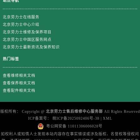
站点导航
浙江省宁波市江北区大闸南路500号来福士广场办公楼20层2009室劳力士售后服务中心（需提前预约）
浙江省衢州市柯城区上街劳力士售后服务中心（需提前预约）
北京劳力士在线服务
北京劳力士中心介绍
浙江省绍兴市越城区胜利东路379号世茂天际中心写字楼8层805室劳力士售后服务中心（需提前预约）
北京劳力士维修及保养项目
浙江省舟山市定海区解放东路劳力士售后服务中心（需提前预约）
北京劳力士中国区服务网点
澳门特别行政区大堂区议事亭前地（新马路）劳力士售后服务中心（需提前预约）
北京劳力士最新资讯及保养知识
澳门特别行政区风顺堂区南湾大马路劳力士售后服务中心（需提前预约）
热门标签
澳门特别行政区花地玛堂区关闸广场劳力士售后服务中心（需提前预约）
澳门特别行政区花王堂区大三巴商圈劳力士售后服务中心（需提前预约）
查看维修相关文档
澳门特别行政区嘉模堂区官也街劳力士售后服务中心（需提前预约）
查看保养相关文档
澳门省路氹城市金光大道劳力士售后服务中心（需提前预约）
查看配件相关文档
澳门特别行政区望德堂区塔石广场劳力士售后服务中心（需提前预约）
福建省福州市鼓楼区五四路128-1号恒力城写字楼15层03室劳力士售后服务中心（需提前预约）
版权所有：
Copyright @
北京劳力士售后维修中心服务部
All Rights Reserved
福建省厦门市思明区湖滨东路95号万象城华润大厦B座11层1104室劳力士售后服务中心（需提前预约）
ICP备案号：
皖ICP备2025092406号-38
|
XML
广东省潮州市潮安区新风路与潮汕路交汇处劳力士售后服务中心（需提前预约）
粤公网安备 11011306006028号
广东省广州市天河区天河路230号万菱汇国际中心A塔7层704室劳力士售后服务中心（需提前预约）
如权利人或知情人士发现本站内容存在事实错误或涉及版权、名誉权等侵权问
广东省广州市越秀区环市东路371-375号世界贸易中心大厦南塔15层1507室劳力士售后服务中心（需提前预约）