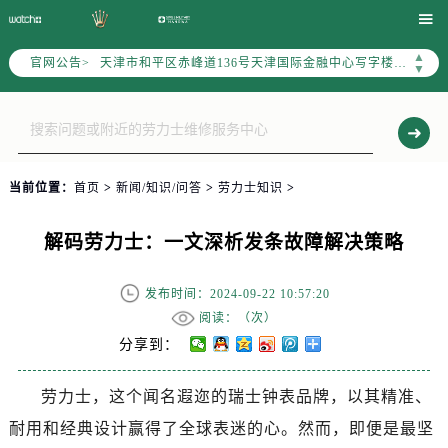

北京市朝阳区建国门外大街甲6号华熙国际中心写字楼D座11层1102室（需提前预约）
天津市和平区赤峰道136号天津国际金融中心写字楼26层2603室（需提前预约）
▲
官网公告>
▼
上海市徐汇区虹桥路3号港汇中心写字楼2座37层3705室（需提前预约）
上海市黄浦区南京东路299号宏伊国际广场写字楼8层806室（需提前预约）
南京市秦淮区中山南路1号（新街口）南京中心写字楼22层C1-1室（需提前预约）
常州市新北区龙锦路1590号现代传媒中心写字楼5号楼10层1008室（需提前预约）
当前位置：
首页
>
新闻/知识/问答
>
劳力士知识
>
徐州市鼓楼区淮海东路29号苏宁广场IFC国际金融中心写字楼35层3508室（需提前预约）
扬州市邗江区国展路29号星耀天地写字楼1号楼18层1803室（需提前预约）
解码劳力士：一文深析发条故障解决策略
盐城市盐都区世纪大道5号盐城金融城写字楼1号楼16层1604室（需提前预约）
泰州市海陵区永定东路399号置地商务中心东塔写字楼（华润万象城）17层1706室（需提前预约）
发布时间：2024-09-22 10:57:20
宁波市江北区大闸南路500号来福士广场办公楼20层2009室（需提前预约）
阅读：（
次）
杭州市上城区钱江路1366号华润大厦写字楼A座5层503-5室（需提前预约）
分享到：
金华市金东区东市南街777号金华万达广场写字楼4号楼22层2209室（需提前预约）
绍兴市越城区胜利东路379号世茂天际中心写字楼8层805室（需提前预约）
劳力士，这个闻名遐迩的瑞士钟表品牌，以其精准、
嘉兴市南湖区广益路705号嘉兴世界贸易中心写字楼A座13层1304室（需提前预约）
耐用和经典设计赢得了全球表迷的心。然而，即便是最坚
南昌市红谷滩新区红谷中大道998号绿地双子塔（中央广场）A1座办公楼14层07室（需提前预约）