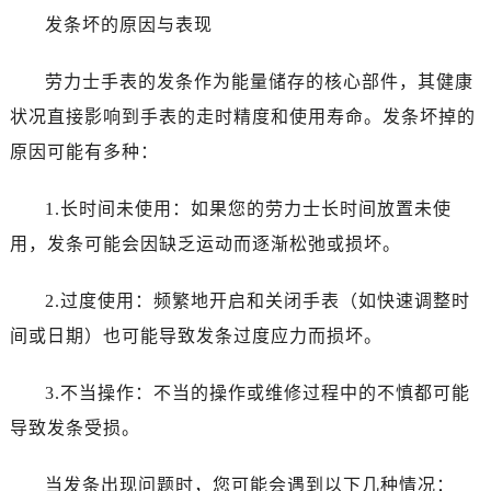
发条坏的原因与表现
哈尔滨市道里区友谊西路600号富力中心T2座写字楼29层03室（需提前预约）
大连市中山区人民路15号国际金融大厦7层G室（需提前预约）
劳力士手表的发条作为能量储存的核心部件，其健康
佛山市禅城区季华五路57号万科金融中心C座12层1205室（需提前预约）
状况直接影响到手表的走时精度和使用寿命。发条坏掉的
东莞市东城街道鸿福东路1号民盈国贸中心T1写字楼9层907室（需提前预约）
无锡市梁溪区人民中路139号恒隆广场写字楼1座11层1104室（需提前预约）
原因可能有多种：
南通市崇川区工农路57号圆融广场写字楼16层1603室（需提前预约）
1.长时间未使用：如果您的劳力士长时间放置未使
苏州市苏州工业园区星港街199号苏州中心办公楼C座22层08室（需提前预约）
武汉市江汉区解放大道686号世界贸易大厦38层09室（需提前预约）
用，发条可能会因缺乏运动而逐渐松弛或损坏。
南宁市青秀区金湖路59号地王大厦12楼1224室（需提前预约）
2.过度使用：频繁地开启和关闭手表（如快速调整时
合肥市蜀山区潜山路111号万象城华润大厦B座12楼03室（需提前预约）
泉州市丰泽区宝洲路729号浦西万达中心写字楼A座7楼709室（需提前预约）
间或日期）也可能导致发条过度应力而损坏。
青岛市南区山东路6号华润大厦B座22层04室（需提前预约）
3.不当操作：不当的操作或维修过程中的不慎都可能
烟台市芝罘区胜利路139号万达金融中心A座907室（需提前预约）
长春市朝阳区西安大路727号中银大厦A座(旺进大厦)18层09室（需提前预约）
导致发条受损。
贵阳市南明区都司高架桥路33号亨特国际金融中心14楼14D（需提前预约）
当发条出现问题时，您可能会遇到以下几种情况：
昆明市盘龙区北京路928号同德昆明广场写字楼10层06室（需提前预约）