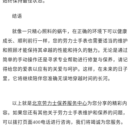
始终保持最佳状态。
辽宁省阜新市海州区解放大街劳力士售后服务中心（需提前预约）
辽宁省葫芦岛市连山区中央路劳力士售后服务中心（需提前预约）
结语
辽宁省锦州市古塔区中央大街劳力士售后服务中心（需提前预约）
就像一只精心照料的蜗牛，在正确的环境下可以健康
辽宁省辽阳市白塔区新运大街劳力士售后服务中心（需提前预约）
辽宁省盘锦市兴隆台区石油大街劳力士售后服务中心（需提前预约）
成长、顺利前行一样，您的劳力士手表也需要适当的维护
辽宁省铁岭市银州区南马路劳力士售后服务中心（需提前预约）
和照顾才能保持其卓越的性能和持久的魅力。无论是通过
辽宁省营口市站前区市府路与渤海大街交叉口劳力士售后服务中心（需提前预约）
简单的手动操作还是寻求专业帮助进行修复与保养，请记
辽宁省沈阳市沈河区中街路137号亨得利名表维修授权店1楼劳力士售后服务中心（需提前预约）
得给您的爱表以应有的关爱与呵护。这样，在未来的日子
辽宁省沈阳市沈河区中街路83号亨得利名表维修授权店1楼劳力士售后服务中心（需提前预约）
里，它将继续陪伴您准确无误地穿越时间的长河。
北京市朝阳区建国门外大街甲6号华熙国际中心D座11层1102室劳力士售后服务中心（需提前预约）
北京市东城区东长安街1号王府井东方广场W3座6层602室劳力士售后服务中心（需提前预约）
河北省保定市竞秀区朝阳北大街北国先天下劳力士售后服务中心（需提前预约）
以上就是
北京劳力士保养服务中心
为您分享的精彩内
内蒙古自治区阿拉善盟市左旗土尔扈特大街劳力士售后服务中心（需提前预约）
容。如果您还有其他关于劳力士手表维护和保养的问题，
内蒙古自治区巴彦淖尔市临河区新华街劳力士售后服务中心（需提前预约）
可以拨打页面400电话进行咨询，我们将竭诚为您服务。
内蒙古自治区包头市青山区幸福路甲3号王府井百货名表维修劳力士售后服务中心（需提前预约）
内蒙古自治区赤峰市红山区哈达街劳力士售后服务中心（需提前预约）