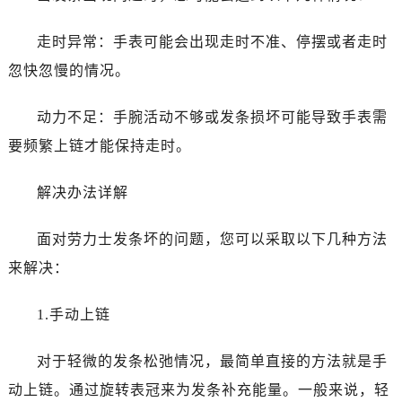
石家庄市长安区中山东路39号勒泰中心写字楼B座13层07室（需提前预约）
走时异常：手表可能会出现走时不准、停摆或者走时
西安市碑林区南关正街88号华侨城长安国际中心E座6楼10室（需提前预约）
忽快忽慢的情况。
海口市龙华区金贸东路5号海口华润大厦B座17层1707室（需提前预约）
唐山市路南区新华东道100号万达广场写字楼A座10层1002室（需提前预约）
动力不足：手腕活动不够或发条损坏可能导致手表需
台州市椒江区东海大道1800号腾达中心东1幢20楼2002室（需提前预约）
要频繁上链才能保持走时。
内蒙古自治区呼和浩特市玉泉区大学西街70号华润万象城写字楼（鄂尔多斯大厦）23层2326室（需提前预约）
甘肃省兰州市七里河区西津西路16号兰州中心写字楼21层2102室（需提前预约）
解决办法详解
黑龙江省大庆市萨尔图区会战大街劳力士售后服务中心（需提前预约）
黑龙江省鹤岗市向阳区红军路劳力士售后服务中心（需提前预约）
面对劳力士发条坏的问题，您可以采取以下几种方法
黑龙江省黑河市爱辉区中央街劳力士售后服务中心（需提前预约）
来解决：
黑龙江省鸡西市鸡冠区红军路劳力士售后服务中心（需提前预约）
黑龙江省佳木斯市向阳区长安路劳力士售后服务中心（需提前预约）
1.手动上链
黑龙江省牡丹江市东安区太平路劳力士售后服务中心（需提前预约）
黑龙江省七台河市桃山区大同街劳力士售后服务中心（需提前预约）
对于轻微的发条松弛情况，最简单直接的方法就是手
黑龙江省齐齐哈尔市龙沙区龙华路劳力士售后服务中心（需提前预约）
动上链。通过旋转表冠来为发条补充能量。一般来说，轻
黑龙江省双鸭山市尖山区新兴大街劳力士售后服务中心（需提前预约）