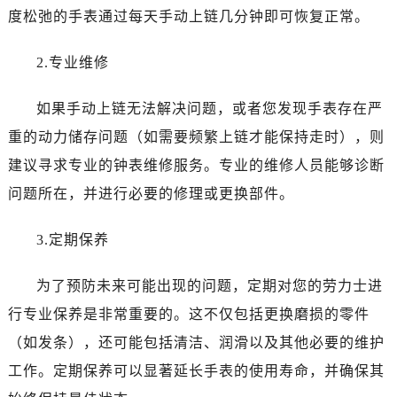
度松弛的手表通过每天手动上链几分钟即可恢复正常。
黑龙江省绥化市北林区新华街与康庄路交叉口劳力士售后服务中心（需提前预约）
黑龙江省伊春市伊美区通河路劳力士售后服务中心（需提前预约）
2.专业维修
吉林省白城市洮北区明仁南街劳力士售后服务中心（需提前预约）
吉林省白山市浑江区浑江大街劳力士售后服务中心（需提前预约）
如果手动上链无法解决问题，或者您发现手表存在严
吉林省吉林市船营区河南街劳力士售后服务中心（需提前预约）
重的动力储存问题（如需要频繁上链才能保持走时），则
吉林省辽源市龙山区人民大街劳力士售后服务中心（需提前预约）
建议寻求专业的钟表维修服务。专业的维修人员能够诊断
吉林省梅河口市新华街道梅河大街劳力士售后服务中心（需提前预约）
问题所在，并进行必要的修理或更换部件。
吉林省四平市铁东区紫气大路与南九经街交汇处劳力士售后服务中心（需提前预约）
吉林省松原市宁江区五环大街劳力士售后服务中心（需提前预约）
3.定期保养
吉林省通化市东昌区环通乡江南大街劳力士售后服务中心（需提前预约）
吉林省延边市延吉市解放路劳力士售后服务中心（需提前预约）
为了预防未来可能出现的问题，定期对您的劳力士进
辽宁省鞍山市铁东区站前街劳力士售后服务中心（需提前预约）
行专业保养是非常重要的。这不仅包括更换磨损的零件
辽宁省本溪市平山区胜利路劳力士售后服务中心（需提前预约）
（如发条），还可能包括清洁、润滑以及其他必要的维护
辽宁省朝阳市双塔区新华路劳力士售后服务中心（需提前预约）
辽宁省丹东市振兴区七经街劳力士售后服务中心（需提前预约）
工作。定期保养可以显著延长手表的使用寿命，并确保其
辽宁省抚顺市新抚区东一路劳力士售后服务中心（需提前预约）