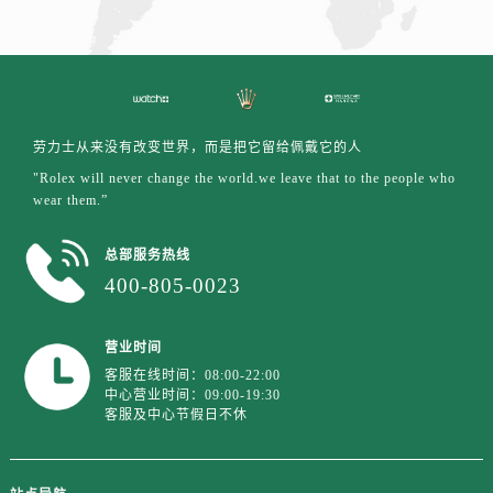
山东省济宁市任城区太白楼路劳力士售后服务中心（需提前预约）
山东省莱芜市文化南路8号银座商城名表维修一楼名表维修劳力士售后服务中心（需提前预约）
山东省临沂市兰山区解放路劳力士售后服务中心（需提前预约）
山东省日照市东港区烟台路劳力士售后服务中心（需提前预约）
劳力士从来没有改变世界，而是把它留给佩戴它的人
山东省泰安市泰山区财源街道泰山大街劳力士售后服务中心（需提前预约）
"Rolex will never change the world.we leave that to the people who
山东省威海市环翠区新威海路89号振华商厦一楼名表维修劳力士售后服务中心（需提前预约）
wear them.”
山东省潍坊市奎文区东风东街劳力士售后服务中心（需提前预约）
山东省枣庄市滕州市北辛路与善国路交叉口劳力士售后服务中心（需提前预约）
总部服务热线
山东省淄博市张店区金晶大道劳力士售后服务中心（需提前预约）
400-805-0023
上海市黄浦区南京东路299号宏伊国际广场写字楼8层806室劳力士售后服务中心（需提前预约）
上海市徐汇区虹桥路3号港汇中心2座37层3705室劳力士售后服务中心（需提前预约）
营业时间
浙江省杭州市上城区钱江路1366号华润大厦A座5层503-5室劳力士售后服务中心（需提前预约）
客服在线时间：08:00-22:00
中心营业时间：09:00-19:30
浙江省湖州市吴兴区劳动路劳力士售后服务中心（需提前预约）
客服及中心节假日不休
浙江省嘉兴市南湖区广益路705号嘉兴世界贸易中心A座13层1304室劳力士售后服务中心（需提前预约）
浙江省金华市金东区东市南街777号金华万达广场4号楼22楼2209室劳力士售后服务中心（需提前预约）
浙江省丽水市莲都区解放街劳力士售后服务中心（需提前预约）