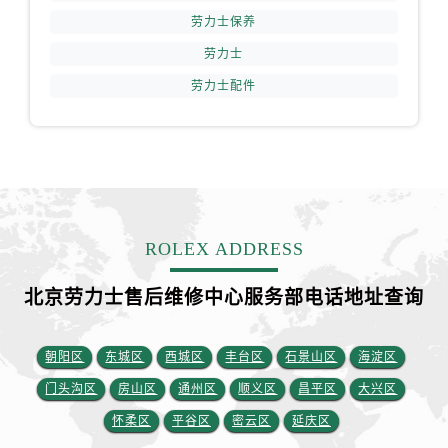
劳力士保养
江苏省扬州市邗江区国展路29号星耀天地写字楼1号楼18层1803室劳力士售后服务中心（需提前预约）
江苏省镇江市京口区中山东路劳力士售后服务中心（需提前预约）
劳力士
江西省抚州市临川区赣东大道劳力士售后服务中心（需提前预约）
劳力士配件
江西省赣州市章贡区文清路劳力士售后服务中心（需提前预约）
江西省吉安市吉州区井冈山大道劳力士售后服务中心（需提前预约）
江西省景德镇市珠山区珠山中路劳力士售后服务中心（需提前预约）
江西省九江市浔阳区浔阳路劳力士售后服务中心（需提前预约）
江西省南昌市红谷滩新区红谷中大道998号绿地双子塔（中央广场）A1座办公楼14层1407室劳力士售后服务中心（需提前预约）
ROLEX ADDRESS
江西省萍乡市安源区萍安北大道与康庄路交叉口劳力士售后服务中心（需提前预约）
江西省上饶市信州区滨江西路劳力士售后服务中心（需提前预约）
北京劳力士售后维修中心服务部电话地址查询
江西省新余市渝水区北湖西路劳力士售后服务中心（需提前预约）
江西省宜春市袁州区中山中路劳力士售后服务中心（需提前预约）
朝阳区
东城区
西城区
丰台区
石景山区
海淀区
江西省鹰潭市月湖区胜利东路劳力士售后服务中心（需提前预约）
山东省德州市德城区东风中路劳力士售后服务中心（需提前预约）
门头沟区
房山区
通州区
顺义区
昌平区
大兴区
山东省东营市东营区济南路劳力士售后服务中心（需提前预约）
怀柔区
平谷区
密云区
延庆区
山东省济南市历下区经十路11111号华润中心写字楼（万象城）15层1508室劳力士售后服务中心（需提前预约）