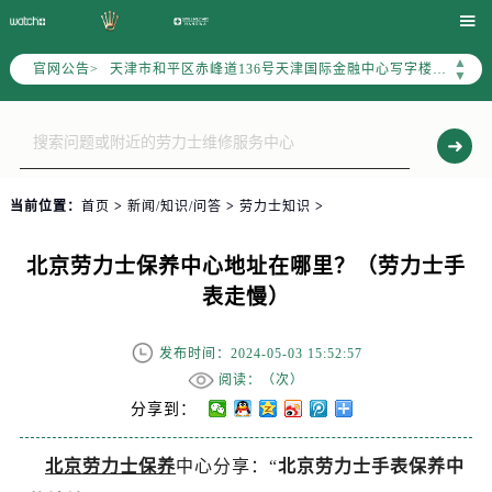
北京市东城区东长安街1号东方广场写字楼W3座6层602室（需提前预约）

北京市朝阳区建国门外大街甲6号华熙国际中心写字楼D座11层1102室（需提前预约）
▲
官网公告>
天津市和平区赤峰道136号天津国际金融中心写字楼26层2603室（需提前预约）
▼
上海市徐汇区虹桥路3号港汇中心写字楼2座37层3705室（需提前预约）
上海市黄浦区南京东路299号宏伊国际广场写字楼8层806室（需提前预约）
南京市秦淮区中山南路1号（新街口）南京中心写字楼22层C1-1室（需提前预约）
常州市新北区龙锦路1590号现代传媒中心写字楼5号楼10层1008室（需提前预约）
当前位置：
首页
>
新闻/知识/问答
>
劳力士知识
>
徐州市鼓楼区淮海东路29号苏宁广场IFC国际金融中心写字楼35层3508室（需提前预约）
扬州市邗江区国展路29号星耀天地写字楼1号楼18层1803室（需提前预约）
北京劳力士保养中心地址在哪里？（劳力士手
盐城市盐都区世纪大道5号盐城金融城写字楼1号楼16层1604室（需提前预约）
表走慢）
泰州市海陵区永定东路399号置地商务中心东塔写字楼（华润万象城）17层1706室（需提前预约）
宁波市江北区大闸南路500号来福士广场办公楼20层2009室（需提前预约）
发布时间：2024-05-03 15:52:57
杭州市上城区钱江路1366号华润大厦写字楼A座5层503-5室（需提前预约）
阅读：（
次）
金华市金东区东市南街777号金华万达广场写字楼4号楼22层2209室（需提前预约）
分享到：
绍兴市越城区胜利东路379号世茂天际中心写字楼8层805室（需提前预约）
北京劳力士保养
中心分享：“
北京劳力士手表保养中
嘉兴市南湖区广益路705号嘉兴世界贸易中心写字楼A座13层1304室（需提前预约）