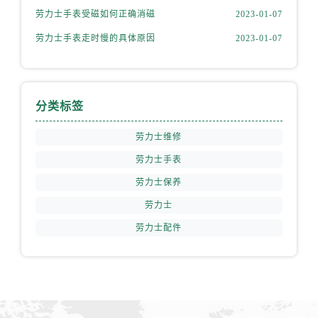
内蒙古自治区赤峰市红山区哈达街劳力士售后服务中心（需提前预约）
劳力士手表受磁如何正确消磁
2023-01-07
内蒙古自治区鄂尔多斯市东胜区伊金霍洛街劳力士售后服务中心（需提前预约）
劳力士手表走时慢的具体原因
2023-01-07
内蒙古自治区呼伦贝尔市海拉尔区中央街劳力士售后服务中心（需提前预约）
内蒙古自治区通辽市科尔沁区明仁大街劳力士售后服务中心（需提前预约）
内蒙古自治区乌海市海勃湾区人民南路劳力士售后服务中心（需提前预约）
内蒙古自治区乌兰察布市集宁区恩和大街劳力士售后服务中心（需提前预约）
分类标签
内蒙古自治区锡林郭勒盟市锡林浩特市光明街与额尔敦路交叉口劳力士售后服务中心（需提前预约）
劳力士维修
内蒙古自治区兴安盟市乌兰浩特市兴安大街劳力士售后服务中心（需提前预约）
劳力士手表
山西省大同市平城区迎宾街劳力士售后服务中心（需提前预约）
劳力士保养
山西省晋城市城区黄华街劳力士售后服务中心（需提前预约）
山西省晋中市榆次区顺城街劳力士售后服务中心（需提前预约）
劳力士
山西省临汾市尧都区解放路劳力士售后服务中心（需提前预约）
劳力士配件
山西省吕梁市离石区永宁中路与建设街交叉口劳力士售后服务中心（需提前预约）
山西省朔州市朔城区怡西路与鄯阳西街交汇处劳力士售后服务中心（需提前预约）
山西省忻州市忻府区和平东街与七一南路交叉口劳力士售后服务中心（需提前预约）
山西省阳泉市郊区平阳东街与新城大道交叉口劳力士售后服务中心（需提前预约）