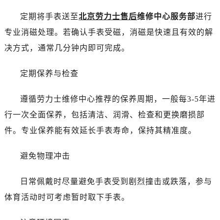
温州市鹿城区锦绣路1067号置信广场10层1015室（需提前预约）
定期将手表送至
北京劳力士售后
维修中心服务部
进行
哈尔滨市道里区友谊西路600号富力中心T2座写字楼29层03室（需提前预约）
大连市中山区人民路15号国际金融大厦7层G室（需提前预约）
专业消磁处理。若确认手表受磁，消磁是快速且有效的解
佛山市禅城区季华五路57号万科金融中心C座12层1205室（需提前预约）
决方式，通常几分钟内即可完成。
东莞市东城街道鸿福东路1号民盈国贸中心T1写字楼9层907室（需提前预约）
无锡市梁溪区人民中路139号恒隆广场写字楼1座11层1104室（需提前预约）
定期保养与检查
南通市崇川区工农路57号圆融广场写字楼16层1603室（需提前预约）
遵循劳力士维修中心推荐的保养周期，一般每3-5年进
苏州市苏州工业园区星港街199号苏州中心办公楼C座22层08室（需提前预约）
武汉市江汉区解放大道686号世界贸易大厦38层09室（需提前预约）
行一次全面保养，包括清洁、润滑、检查和更换磨损部
南宁市青秀区金湖路59号地王大厦12楼1224室（需提前预约）
件。专业保养能有效延长手表寿命，保持其精准度。
合肥市蜀山区潜山路111号万象城华润大厦B座12楼03室（需提前预约）
泉州市丰泽区宝洲路729号浦西万达中心写字楼A座7楼709室（需提前预约）
避免物理冲击
青岛市南区山东路6号华润大厦B座22层04室（需提前预约）
日常佩戴时尽量避免手表受到剧烈撞击或跌落，参与
烟台市芝罘区胜利路139号万达金融中心A座907室（需提前预约）
长春市朝阳区西安大路727号中银大厦A座(旺进大厦)18层09室（需提前预约）
体育活动时可考虑暂时取下手表。
贵阳市南明区都司高架桥路33号亨特国际金融中心14楼14D（需提前预约）