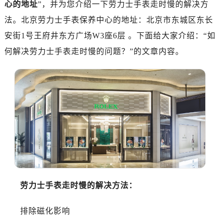
心的地址
”，并为您介绍一下劳力士手表走时慢的解决方
南昌市红谷滩新区红谷中大道998号绿地双子塔（中央广场）A1座办公楼14层07室（需提前预约）
济南市历下区经十路11111号华润中心写字楼（万象城）15层1508室（需提前预约）
法。北京劳力士手表保养中心的地址：北京市东城区东长
广州市天河区天河路230号万菱汇国际中心写字楼A塔7层704室（需提前预约）
安街1号王府井东方广场W3座6层 。下面给大家介绍：“如
广州市越秀区环市东路371-375号世界贸易中心大厦南塔写字楼15层07室（需提前预约）
何解决劳力士手表走时慢的问题？”的文章内容。
深圳市罗湖区深南东路5001号华润大厦写字楼17层1701室（需提前预约）
惠州市惠城区江北文昌一路7号华贸大厦写字楼1座30层05室（需提前预约）
厦门市思明区湖滨东路95号华润大厦写字楼B座11层1104室（需提前预约）
福州市鼓楼区五四路128-1号恒力城写字楼15层03室（需提前预约）
成都市锦江区人民东路6号SAC东原中心写字楼24层2406B室（需提前预约）
重庆市江北区观音桥步行街2号融恒时代广场写字楼9层902室（需提前预约）
长沙市芙蓉区定王台街道建湘路393号世茂环球金融中心写字楼（芙蓉广场）10层13室（需提前预约）
郑州市二七区铭功路10号华润大厦写字楼29层2905室（需提前预约）
太原市迎泽区解放路15号亨得利名表服务中心（品牌授权店）3层整层（需提前预约）
沈阳市沈河区中街路137号亨得利名表服务中心（品牌授权店）1层整层（需提前预约）
劳力士手表走时慢的解决方法：
沈阳市沈河区中街路83号亨得利名表服务中心（品牌授权店）1层整层（需提前预约）
乌鲁木齐市天山区红山路26号时代广场（CCMALL）C座17层17-B（需提前预约）
排除磁化影响