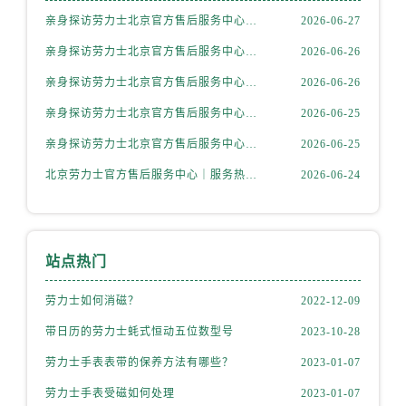
辽宁省抚顺市新抚区东一路劳力士售后服务中心（需提前预约）
亲身探访劳力士北京官方售后服务中心｜全部地址与售后电话（2026年7月最新）
2026-06-27
辽宁省阜新市海州区解放大街劳力士售后服务中心（需提前预约）
亲身探访劳力士北京官方售后服务中心｜最新地址及服务热线（2026年6月最新）
2026-06-26
辽宁省葫芦岛市连山区中央路劳力士售后服务中心（需提前预约）
辽宁省锦州市古塔区中央大街劳力士售后服务中心（需提前预约）
亲身探访劳力士北京官方售后服务中心｜详细地址与售后电话（2026年6月最新）
2026-06-26
辽宁省辽阳市白塔区新运大街劳力士售后服务中心（需提前预约）
亲身探访劳力士北京官方售后服务中心｜全新官方服务电话与地址（2026年6月最新）
2026-06-25
辽宁省盘锦市兴隆台区石油大街劳力士售后服务中心（需提前预约）
亲身探访劳力士北京官方售后服务中心｜网点地址及热线（2026年6月最新）
2026-06-25
辽宁省铁岭市银州区南马路劳力士售后服务中心（需提前预约）
北京劳力士官方售后服务中心｜服务热线及具体地址权威信息公示（2026年6月最新）
2026-06-24
辽宁省营口市站前区市府路与渤海大街交叉口劳力士售后服务中心（需提前预约）
辽宁省沈阳市沈河区中街路137号亨得利名表维修授权店1楼劳力士售后服务中心（需提前预约）
辽宁省沈阳市沈河区中街路83号亨得利名表维修授权店1楼劳力士售后服务中心（需提前预约）
北京市朝阳区建国门外大街甲6号华熙国际中心D座11层1102室劳力士售后服务中心（需提前预约）
站点热门
北京市东城区东长安街1号王府井东方广场W3座6层602室劳力士售后服务中心（需提前预约）
劳力士如何消磁？
2022-12-09
河北省保定市竞秀区朝阳北大街北国先天下劳力士售后服务中心（需提前预约）
带日历的劳力士蚝式恒动五位数型号
2023-10-28
内蒙古自治区阿拉善盟市左旗土尔扈特大街劳力士售后服务中心（需提前预约）
内蒙古自治区巴彦淖尔市临河区新华街劳力士售后服务中心（需提前预约）
劳力士手表表带的保养方法有哪些？
2023-01-07
内蒙古自治区包头市青山区幸福路甲3号王府井百货名表维修劳力士售后服务中心（需提前预约）
劳力士手表受磁如何处理
2023-01-07