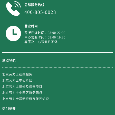
安徽省铜陵市铜官区石城大道劳力士售后服务中心（需提前预约）
总部服务热线
安徽省芜湖市镜湖区中山路步行街劳力士售后服务中心（需提前预约）
400-805-0023
安徽省宣城市宣州区叠嶂西路劳力士售后服务中心（需提前预约）
福建省龙岩市新罗区九一南路劳力士售后服务中心（需提前预约）
营业时间
福建省南平市建阳区人民西路劳力士售后服务中心（需提前预约）
客服在线时间：08:00-22:00
中心营业时间：09:00-19:30
福建省宁德市蕉城区天湖东路劳力士售后服务中心（需提前预约）
客服及中心节假日不休
福建省莆田市城厢区霞林街道荔华东大道劳力士售后服务中心（需提前预约）
福建省三明市三元区东乾二路劳力士售后服务中心（需提前预约）
福建省漳州市龙文区步港路劳力士售后服务中心（需提前预约）
站点导航
江苏省常州市新北区龙锦路1590号现代传媒中心5号楼10层1008室劳力士售后服务中心（需提前预约）
江苏省淮安市清江浦区淮海北路劳力士售后服务中心（需提前预约）
北京劳力士在线服务
北京劳力士中心介绍
江苏省连云港市海州区通灌北路劳力士售后服务中心（需提前预约）
北京劳力士维修及保养项目
江苏省南京市秦淮区中山南路1号南京中心22层22-C1-C3室劳力士售后服务中心（需提前预约）
北京劳力士中国区服务网点
江苏省宿迁市宿城区西湖路劳力士售后服务中心（需提前预约）
北京劳力士最新资讯及保养知识
江苏省泰州市海陵区永定东路399号置地商务中心东塔（华润万象城）17层1706室劳力士售后服务中心（需提前预约）
热门标签
江苏省徐州市鼓楼区淮海东路29号苏宁广场IFC国际金融中心35层3508室劳力士售后服务中心（需提前预约）