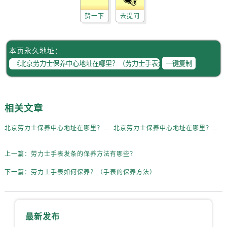
黑龙江省双鸭山市尖山区新兴大街劳力士售后服务中心（需提前预约）
赞一下
去提问
黑龙江省绥化市北林区新华街与康庄路交叉口劳力士售后服务中心（需提前预约）
黑龙江省伊春市伊美区通河路劳力士售后服务中心（需提前预约）
吉林省白城市洮北区明仁南街劳力士售后服务中心（需提前预约）
本页永久地址：
吉林省白山市浑江区浑江大街劳力士售后服务中心（需提前预约）
一键复制
吉林省吉林市船营区河南街劳力士售后服务中心（需提前预约）
吉林省辽源市龙山区人民大街劳力士售后服务中心（需提前预约）
吉林省梅河口市新华街道梅河大街劳力士售后服务中心（需提前预约）
相关文章
吉林省四平市铁东区紫气大路与南九经街交汇处劳力士售后服务中心（需提前预约）
北京劳力士保养中心地址在哪里？（劳力士手表停走）
北京劳力士保养中心地址在哪里？（劳力士手表走慢）
吉林省松原市宁江区五环大街劳力士售后服务中心（需提前预约）
吉林省通化市东昌区环通乡江南大街劳力士售后服务中心（需提前预约）
上一篇：
劳力士手表发条的保养方法有哪些？
吉林省延边市延吉市解放路劳力士售后服务中心（需提前预约）
下一篇：
劳力士手表如何保养？（手表的保养方法）
辽宁省鞍山市铁东区站前街劳力士售后服务中心（需提前预约）
辽宁省本溪市平山区胜利路劳力士售后服务中心（需提前预约）
辽宁省朝阳市双塔区新华路劳力士售后服务中心（需提前预约）
最新发布
辽宁省丹东市振兴区七经街劳力士售后服务中心（需提前预约）