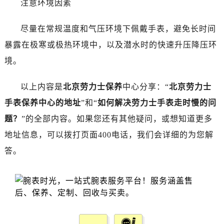
注意环境因素
昆明市盘龙区北京路928号同德昆明广场写字楼10层06室（需提前预约）
石家庄市长安区中山东路39号勒泰中心写字楼B座13层07室（需提前预约）
尽量在常规温度和气压环境下佩戴手表，避免长时间
西安市碑林区南关正街88号华侨城长安国际中心E座6楼10室（需提前预约）
暴露在极寒或极热环境中，以及潜水时的快速升压降压环
海口市龙华区金贸东路5号海口华润大厦B座17层1707室（需提前预约）
唐山市路南区新华东道100号万达广场写字楼A座10层1002室（需提前预约）
境。
台州市椒江区东海大道1800号腾达中心东1幢20楼2002室（需提前预约）
以上内容是
北京劳力士保养
中心分享：“
北京劳力士
内蒙古自治区呼和浩特市玉泉区大学西街70号华润万象城写字楼（鄂尔多斯大厦）23层2326室（需提前预约）
甘肃省兰州市七里河区西津西路16号兰州中心写字楼21层2102室（需提前预约）
手表保养中心的地址
”和“
如何解决劳力士手表走时慢的问
黑龙江省大庆市萨尔图区会战大街劳力士售后服务中心（需提前预约）
题？
”的全部内容。如果您还有其他疑问，或想知道更多
黑龙江省鹤岗市向阳区红军路劳力士售后服务中心（需提前预约）
地址信息，可以拨打页面400电话，我们会详细的为您解
黑龙江省黑河市爱辉区中央街劳力士售后服务中心（需提前预约）
答。
黑龙江省鸡西市鸡冠区红军路劳力士售后服务中心（需提前预约）
黑龙江省佳木斯市向阳区长安路劳力士售后服务中心（需提前预约）
黑龙江省牡丹江市东安区太平路劳力士售后服务中心（需提前预约）
黑龙江省七台河市桃山区大同街劳力士售后服务中心（需提前预约）
黑龙江省齐齐哈尔市龙沙区龙华路劳力士售后服务中心（需提前预约）