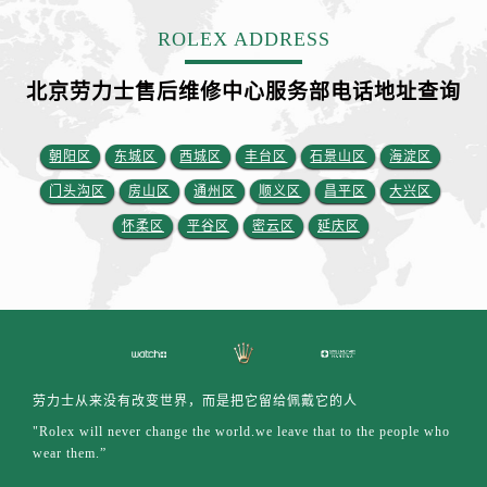
山西省运城市盐湖区河东街劳力士售后服务中心（需提前预约）
ROLEX ADDRESS
山西省长治市潞州区英雄中路劳力士售后服务中心（需提前预约）
山西省太原市迎泽区迎泽街道解放路15号亨得利名表维修授权店3楼劳力士售后服务中心（需提前预约）
北京劳力士售后维修中心服务部电话地址查询
天津市和平区赤峰道136号天津国际金融中心26层2603室劳力士售后服务中心（需提前预约）
安徽省安庆市迎江区人民路劳力士售后服务中心（需提前预约）
朝阳区
东城区
西城区
丰台区
石景山区
海淀区
安徽省蚌埠市蚌山区淮河路劳力士售后服务中心（需提前预约）
安徽省亳州市谯城区魏武大道劳力士售后服务中心（需提前预约）
门头沟区
房山区
通州区
顺义区
昌平区
大兴区
安徽省池州市贵池区长江路劳力士售后服务中心（需提前预约）
怀柔区
平谷区
密云区
延庆区
安徽省滁州市琅琊区南谯北路劳力士售后服务中心（需提前预约）
安徽省阜阳市颍州区颍州北路劳力士售后服务中心（需提前预约）
安徽省淮北市相山区淮海路劳力士售后服务中心（需提前预约）
安徽省淮南市田家庵区国庆中路劳力士售后服务中心（需提前预约）
安徽省黄山市屯溪区黄山西路劳力士售后服务中心（需提前预约）
劳力士从来没有改变世界，而是把它留给佩戴它的人
安徽省六安市金安区解放中路劳力士售后服务中心（需提前预约）
"Rolex will never change the world.we leave that to the people who
安徽省马鞍山市雨山区湖南西路劳力士售后服务中心（需提前预约）
wear them.”
安徽省宿州市埇桥区人民中路劳力士售后服务中心（需提前预约）