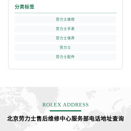
内蒙古自治区乌海市海勃湾区人民南路劳力士售后服务中心（需提前预约）
分类标签
内蒙古自治区乌兰察布市集宁区恩和大街劳力士售后服务中心（需提前预约）
内蒙古自治区锡林郭勒盟市锡林浩特市光明街与额尔敦路交叉口劳力士售后服务中心（需提前预约）
劳力士维修
内蒙古自治区兴安盟市乌兰浩特市兴安大街劳力士售后服务中心（需提前预约）
劳力士手表
山西省大同市平城区迎宾街劳力士售后服务中心（需提前预约）
劳力士保养
山西省晋城市城区黄华街劳力士售后服务中心（需提前预约）
劳力士
山西省晋中市榆次区顺城街劳力士售后服务中心（需提前预约）
劳力士配件
山西省临汾市尧都区解放路劳力士售后服务中心（需提前预约）
山西省吕梁市离石区永宁中路与建设街交叉口劳力士售后服务中心（需提前预约）
山西省朔州市朔城区怡西路与鄯阳西街交汇处劳力士售后服务中心（需提前预约）
山西省忻州市忻府区和平东街与七一南路交叉口劳力士售后服务中心（需提前预约）
山西省阳泉市郊区平阳东街与新城大道交叉口劳力士售后服务中心（需提前预约）
山西省运城市盐湖区河东街劳力士售后服务中心（需提前预约）
ROLEX ADDRESS
山西省长治市潞州区英雄中路劳力士售后服务中心（需提前预约）
山西省太原市迎泽区迎泽街道解放路15号亨得利名表维修授权店3楼劳力士售后服务中心（需提前预约）
北京劳力士售后维修中心服务部电话地址查询
天津市和平区赤峰道136号天津国际金融中心26层2603室劳力士售后服务中心（需提前预约）