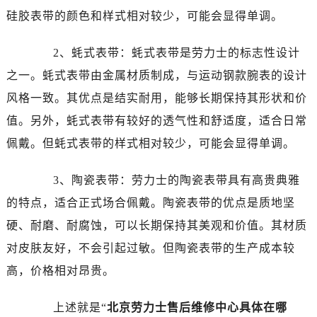
东莞市东城街道鸿福东路1号民盈国贸中心T1写字楼9层907室（需提前预约）
硅胶表带的颜色和样式相对较少，可能会显得单调。
无锡市梁溪区人民中路139号恒隆广场写字楼1座11层1104室（需提前预约）
南通市崇川区工农路57号圆融广场写字楼16层1603室（需提前预约）
2、蚝式表带：蚝式表带是劳力士的标志性设计
苏州市苏州工业园区星港街199号苏州中心办公楼C座22层08室（需提前预约）
之一。蚝式表带由金属材质制成，与运动钢款腕表的设计
武汉市江汉区解放大道686号世界贸易大厦38层09室（需提前预约）
风格一致。其优点是结实耐用，能够长期保持其形状和价
南宁市青秀区金湖路59号地王大厦12楼1224室（需提前预约）
值。另外，蚝式表带有较好的透气性和舒适度，适合日常
合肥市蜀山区潜山路111号万象城华润大厦B座12楼03室（需提前预约）
佩戴。但蚝式表带的样式相对较少，可能会显得单调。
泉州市丰泽区宝洲路729号浦西万达中心写字楼A座7楼709室（需提前预约）
青岛市南区山东路6号华润大厦B座22层04室（需提前预约）
3、陶瓷表带：劳力士的陶瓷表带具有高贵典雅
烟台市芝罘区胜利路139号万达金融中心A座907室（需提前预约）
的特点，适合正式场合佩戴。陶瓷表带的优点是质地坚
长春市朝阳区西安大路727号中银大厦A座(旺进大厦)18层09室（需提前预约）
贵阳市南明区都司高架桥路33号亨特国际金融中心14楼14D（需提前预约）
硬、耐磨、耐腐蚀，可以长期保持其美观和价值。其材质
昆明市盘龙区北京路928号同德昆明广场写字楼10层06室（需提前预约）
对皮肤友好，不会引起过敏。但陶瓷表带的生产成本较
石家庄市长安区中山东路39号勒泰中心写字楼B座13层07室（需提前预约）
高，价格相对昂贵。
西安市碑林区南关正街88号华侨城长安国际中心E座6楼10室（需提前预约）
海口市龙华区金贸东路5号海口华润大厦B座17层1707室（需提前预约）
上述就是“
北京劳力士售后维修中心具体在哪