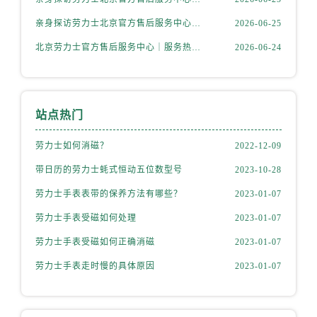
辽宁省辽阳市白塔区新运大街劳力士售后服务中心（需提前预约）
亲身探访劳力士北京官方售后服务中心｜网点地址及热线（2026年6月最新）
2026-06-25
辽宁省盘锦市兴隆台区石油大街劳力士售后服务中心（需提前预约）
辽宁省铁岭市银州区南马路劳力士售后服务中心（需提前预约）
北京劳力士官方售后服务中心｜服务热线及具体地址权威信息公示（2026年6月最新）
2026-06-24
辽宁省营口市站前区市府路与渤海大街交叉口劳力士售后服务中心（需提前预约）
辽宁省沈阳市沈河区中街路137号亨得利名表维修授权店1楼劳力士售后服务中心（需提前预约）
辽宁省沈阳市沈河区中街路83号亨得利名表维修授权店1楼劳力士售后服务中心（需提前预约）
站点热门
北京市朝阳区建国门外大街甲6号华熙国际中心D座11层1102室劳力士售后服务中心（需提前预约）
北京市东城区东长安街1号王府井东方广场W3座6层602室劳力士售后服务中心（需提前预约）
劳力士如何消磁？
2022-12-09
河北省保定市竞秀区朝阳北大街北国先天下劳力士售后服务中心（需提前预约）
带日历的劳力士蚝式恒动五位数型号
2023-10-28
内蒙古自治区阿拉善盟市左旗土尔扈特大街劳力士售后服务中心（需提前预约）
劳力士手表表带的保养方法有哪些？
2023-01-07
内蒙古自治区巴彦淖尔市临河区新华街劳力士售后服务中心（需提前预约）
劳力士手表受磁如何处理
2023-01-07
内蒙古自治区包头市青山区幸福路甲3号王府井百货名表维修劳力士售后服务中心（需提前预约）
劳力士手表受磁如何正确消磁
2023-01-07
内蒙古自治区赤峰市红山区哈达街劳力士售后服务中心（需提前预约）
内蒙古自治区鄂尔多斯市东胜区伊金霍洛街劳力士售后服务中心（需提前预约）
劳力士手表走时慢的具体原因
2023-01-07
内蒙古自治区呼伦贝尔市海拉尔区中央街劳力士售后服务中心（需提前预约）
内蒙古自治区通辽市科尔沁区明仁大街劳力士售后服务中心（需提前预约）