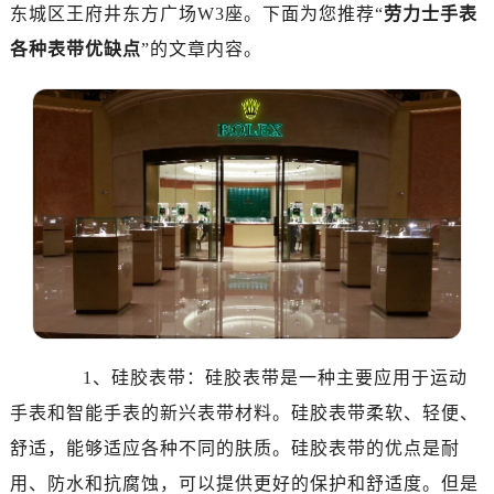
深圳市罗湖区深南东路5001号华润大厦写字楼17层1701室（需提前预约）
东城区王府井东方广场W3座。下面为您推荐“
劳力士手表
惠州市惠城区江北文昌一路7号华贸大厦写字楼1座30层05室（需提前预约）
各种表带优缺点
”的文章内容。
厦门市思明区湖滨东路95号华润大厦写字楼B座11层1104室（需提前预约）
福州市鼓楼区五四路128-1号恒力城写字楼15层03室（需提前预约）
成都市锦江区人民东路6号SAC东原中心写字楼24层2406B室（需提前预约）
重庆市江北区观音桥步行街2号融恒时代广场写字楼9层902室（需提前预约）
长沙市芙蓉区定王台街道建湘路393号世茂环球金融中心写字楼（芙蓉广场）10层13室（需提前预约）
郑州市二七区铭功路10号华润大厦写字楼29层2905室（需提前预约）
太原市迎泽区解放路15号亨得利名表服务中心（品牌授权店）3层整层（需提前预约）
沈阳市沈河区中街路137号亨得利名表服务中心（品牌授权店）1层整层（需提前预约）
沈阳市沈河区中街路83号亨得利名表服务中心（品牌授权店）1层整层（需提前预约）
乌鲁木齐市天山区红山路26号时代广场（CCMALL）C座17层17-B（需提前预约）
1、硅胶表带：硅胶表带是一种主要应用于运动
温州市鹿城区锦绣路1067号置信广场10层1015室（需提前预约）
哈尔滨市道里区友谊西路600号富力中心T2座写字楼29层03室（需提前预约）
手表和智能手表的新兴表带材料。硅胶表带柔软、轻便、
大连市中山区人民路15号国际金融大厦7层G室（需提前预约）
舒适，能够适应各种不同的肤质。硅胶表带的优点是耐
佛山市禅城区季华五路57号万科金融中心C座12层1205室（需提前预约）
用、防水和抗腐蚀，可以提供更好的保护和舒适度。但是