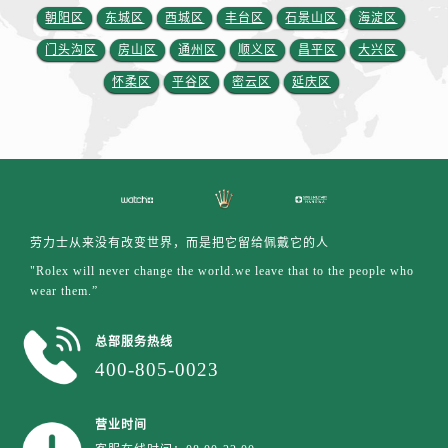
安徽省安庆市迎江区人民路劳力士售后服务中心（需提前预约）
朝阳区
东城区
西城区
丰台区
石景山区
海淀区
安徽省蚌埠市蚌山区淮河路劳力士售后服务中心（需提前预约）
门头沟区
房山区
通州区
顺义区
昌平区
大兴区
安徽省亳州市谯城区魏武大道劳力士售后服务中心（需提前预约）
怀柔区
平谷区
密云区
延庆区
安徽省池州市贵池区长江路劳力士售后服务中心（需提前预约）
安徽省滁州市琅琊区南谯北路劳力士售后服务中心（需提前预约）
安徽省阜阳市颍州区颍州北路劳力士售后服务中心（需提前预约）
安徽省淮北市相山区淮海路劳力士售后服务中心（需提前预约）
安徽省淮南市田家庵区国庆中路劳力士售后服务中心（需提前预约）
安徽省黄山市屯溪区黄山西路劳力士售后服务中心（需提前预约）
劳力士从来没有改变世界，而是把它留给佩戴它的人
安徽省六安市金安区解放中路劳力士售后服务中心（需提前预约）
"Rolex will never change the world.we leave that to the people who
安徽省马鞍山市雨山区湖南西路劳力士售后服务中心（需提前预约）
wear them.”
安徽省宿州市埇桥区人民中路劳力士售后服务中心（需提前预约）
总部服务热线
安徽省铜陵市铜官区石城大道劳力士售后服务中心（需提前预约）
400-805-0023
安徽省芜湖市镜湖区中山路步行街劳力士售后服务中心（需提前预约）
安徽省宣城市宣州区叠嶂西路劳力士售后服务中心（需提前预约）
营业时间
福建省龙岩市新罗区九一南路劳力士售后服务中心（需提前预约）