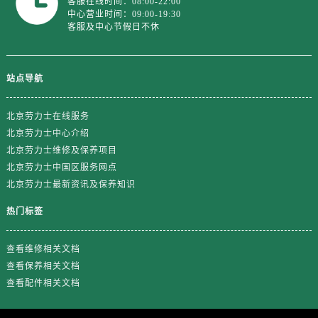
客服在线时间：08:00-22:00
福建省南平市建阳区人民西路劳力士售后服务中心（需提前预约）
中心营业时间：09:00-19:30
福建省宁德市蕉城区天湖东路劳力士售后服务中心（需提前预约）
客服及中心节假日不休
福建省莆田市城厢区霞林街道荔华东大道劳力士售后服务中心（需提前预约）
福建省三明市三元区东乾二路劳力士售后服务中心（需提前预约）
站点导航
福建省漳州市龙文区步港路劳力士售后服务中心（需提前预约）
江苏省常州市新北区龙锦路1590号现代传媒中心5号楼10层1008室劳力士售后服务中心（需提前预约）
北京劳力士在线服务
江苏省淮安市清江浦区淮海北路劳力士售后服务中心（需提前预约）
北京劳力士中心介绍
江苏省连云港市海州区通灌北路劳力士售后服务中心（需提前预约）
北京劳力士维修及保养项目
江苏省南京市秦淮区中山南路1号南京中心22层22-C1-C3室劳力士售后服务中心（需提前预约）
北京劳力士中国区服务网点
江苏省宿迁市宿城区西湖路劳力士售后服务中心（需提前预约）
北京劳力士最新资讯及保养知识
江苏省泰州市海陵区永定东路399号置地商务中心东塔（华润万象城）17层1706室劳力士售后服务中心（需提前预约）
热门标签
江苏省徐州市鼓楼区淮海东路29号苏宁广场IFC国际金融中心35层3508室劳力士售后服务中心（需提前预约）
江苏省盐城市盐都区世纪大道5号盐城金融城写字楼1号楼16层1604室劳力士售后服务中心（需提前预约）
查看维修相关文档
江苏省扬州市邗江区国展路29号星耀天地写字楼1号楼18层1803室劳力士售后服务中心（需提前预约）
查看保养相关文档
江苏省镇江市京口区中山东路劳力士售后服务中心（需提前预约）
查看配件相关文档
江西省抚州市临川区赣东大道劳力士售后服务中心（需提前预约）