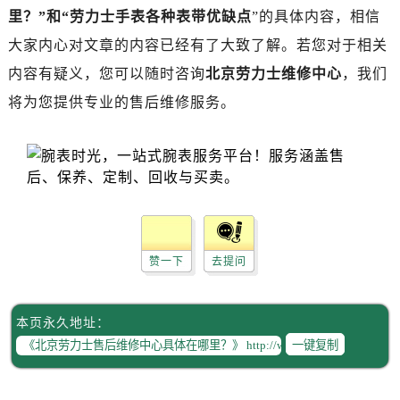
唐山市路南区新华东道100号万达广场写字楼A座10层1002室（需提前预约）
里？”和“劳力士手表各种表带优缺点
”的具体内容，相信
台州市椒江区东海大道1800号腾达中心东1幢20楼2002室（需提前预约）
大家内心对文章的内容已经有了大致了解。若您对于相关
内蒙古自治区呼和浩特市玉泉区大学西街70号华润万象城写字楼（鄂尔多斯大厦）23层2326室（需提前预约）
内容有疑义，您可以随时咨询
北京劳力士维修中心
，我们
甘肃省兰州市七里河区西津西路16号兰州中心写字楼21层2102室（需提前预约）
将为您提供专业的售后维修服务。
黑龙江省大庆市萨尔图区会战大街劳力士售后服务中心（需提前预约）
黑龙江省鹤岗市向阳区红军路劳力士售后服务中心（需提前预约）
黑龙江省黑河市爱辉区中央街劳力士售后服务中心（需提前预约）
黑龙江省鸡西市鸡冠区红军路劳力士售后服务中心（需提前预约）
黑龙江省佳木斯市向阳区长安路劳力士售后服务中心（需提前预约）
黑龙江省牡丹江市东安区太平路劳力士售后服务中心（需提前预约）
黑龙江省七台河市桃山区大同街劳力士售后服务中心（需提前预约）
赞一下
去提问
黑龙江省齐齐哈尔市龙沙区龙华路劳力士售后服务中心（需提前预约）
黑龙江省双鸭山市尖山区新兴大街劳力士售后服务中心（需提前预约）
本页永久地址：
黑龙江省绥化市北林区新华街与康庄路交叉口劳力士售后服务中心（需提前预约）
一键复制
黑龙江省伊春市伊美区通河路劳力士售后服务中心（需提前预约）
吉林省白城市洮北区明仁南街劳力士售后服务中心（需提前预约）