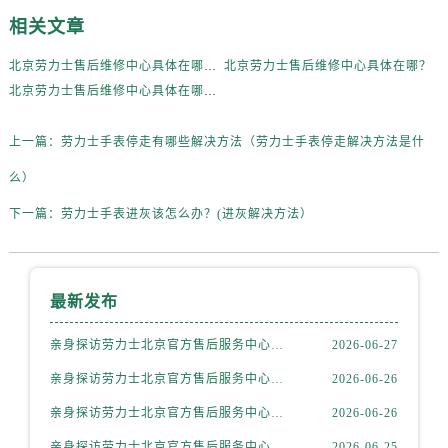
吉林省白山市浑江区浑江大街劳力士售后服务中心（需提前预约）
相关文章
吉林省吉林市船营区河南街劳力士售后服务中心（需提前预约）
吉林省辽源市龙山区人民大街劳力士售后服务中心（需提前预约）
北京劳力士售后维修中心具体在哪里？
北京劳力士售后维修中心具体在哪？
吉林省梅河口市新华街道梅河大街劳力士售后服务中心（需提前预约）
北京劳力士售后维修中心具体在哪里？
吉林省四平市铁东区紫气大路与南九经街交汇处劳力士售后服务中心（需提前预约）
上一篇：
劳力士手表停走有哪些解决方法（劳力士手表停走解决方法是什
吉林省松原市宁江区五环大街劳力士售后服务中心（需提前预约）
吉林省通化市东昌区环通乡江南大街劳力士售后服务中心（需提前预约）
么）
吉林省延边市延吉市解放路劳力士售后服务中心（需提前预约）
下一篇：
劳力士手表进灰该怎么办？(进灰解决方法）
辽宁省鞍山市铁东区站前街劳力士售后服务中心（需提前预约）
辽宁省本溪市平山区胜利路劳力士售后服务中心（需提前预约）
辽宁省朝阳市双塔区新华路劳力士售后服务中心（需提前预约）
最新发布
辽宁省丹东市振兴区七经街劳力士售后服务中心（需提前预约）
辽宁省抚顺市新抚区东一路劳力士售后服务中心（需提前预约）
亲身探访劳力士北京官方售后服务中心｜全部地址与售后电话（2026年7月最新）
2026-06-27
辽宁省阜新市海州区解放大街劳力士售后服务中心（需提前预约）
亲身探访劳力士北京官方售后服务中心｜最新地址及服务热线（2026年6月最新）
2026-06-26
辽宁省葫芦岛市连山区中央路劳力士售后服务中心（需提前预约）
亲身探访劳力士北京官方售后服务中心｜详细地址与售后电话（2026年6月最新）
2026-06-26
辽宁省锦州市古塔区中央大街劳力士售后服务中心（需提前预约）
亲身探访劳力士北京官方售后服务中心｜全新官方服务电话与地址（2026年6月最新）
2026-06-25