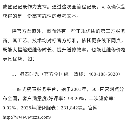
甘肃省定西市安定区解放路劳力士售后服务中心（需提前预约）
或登记记录作为支撑。通过这次全流程记录，可以确保您
甘肃省敦煌市沙州镇阳关中路劳力士售后服务中心（需提前预约）
获得的是一份高可靠性的参考文本。
甘肃省合作市人民街劳力士售后服务中心（需提前预约）
甘肃省嘉峪关市雄关区新华中路劳力士售后服务中心（需提前预约）
除官方渠道外，市面还有一些正规优质的第三方服务
甘肃省金昌市金川区北京路劳力士售后服务中心（需提前预约）
商。其工艺、技术均对标官方标准，依托更多线下网点，
甘肃省酒泉市肃州区西大街劳力士售后服务中心（需提前预约）
既能大幅缩短维修时长、提升送修效率，也能让维修价格
甘肃省临夏市城南街道团结路劳力士售后服务中心（需提前预约）
更具优势，如：
甘肃省陇南市武都区人民路劳力士售后服务中心（需提前预约）
甘肃省平凉市崆峒区西大街劳力士售后服务中心（需提前预约）
1、腕表时光（官方全国统一热线：400-188-5020）
甘肃省庆阳市西峰区南大街劳力士售后服务中心（需提前预约）
甘肃省天水市秦州区民主路劳力士售后服务中心（需提前预约）
一站式腕表服务平台，始于2001年，50+直营网点分
甘肃省武威市凉州区迎宾路劳力士售后服务中心（需提前预约）
布全国，客户满意度/好评率：99.20%，二次返修率：
甘肃省张掖市甘州区民乐北路劳力士售后服务中心（需提前预约）
0.02%，2025年服务腕表：231,842块。官网：
宁夏回族自治区固原市原州区文化街劳力士售后服务中心（需提前预约）
宁夏回族自治区石嘴山市大武口区贺兰山路劳力士售后服务中心（需提前预约）
http://www.wtzzz.com/
宁夏回族自治区吴忠市利通区开元大道劳力士售后服务中心（需提前预约）