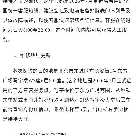
接待人员的确认，这个号码是2026年7月更新后启用的全
唐山市路南区新华东道100号万达广场写字楼A座10层1002室（需提前预约）
国统一客服热线。建议您在致电前准备好腕表的序列号及
台州市椒江区东海大道1800号腾达中心东1幢20楼2002室（需提前预约）
内蒙古自治区呼和浩特市玉泉区大学西街70号华润万象城写字楼（鄂尔多斯大厦）23层2326室（需提前预约）
具体故障描述，以便客服快速帮您登记信息。客服在线时
甘肃省兰州市七里河区西津西路16号兰州中心写字楼21层2102室（需提前预约）
间为每天8:00至22:00，这个时间段内都可以获得人工服
黑龙江省大庆市萨尔图区会战大街劳力士售后服务中心（需提前预约）
务。
黑龙江省鹤岗市向阳区红军路劳力士售后服务中心（需提前预约）
黑龙江省黑河市爱辉区中央街劳力士售后服务中心（需提前预约）
2、维修地址更新
黑龙江省鸡西市鸡冠区红军路劳力士售后服务中心（需提前预约）
黑龙江省佳木斯市向阳区长安路劳力士售后服务中心（需提前预约）
本次探访的目的地是北京市东城区东长安街1号东方
黑龙江省牡丹江市东安区太平路劳力士售后服务中心（需提前预约）
广场写字楼W3座6层602室。这个地址是2026年7月正式启
黑龙江省七台河市桃山区大同街劳力士售后服务中心（需提前预约）
用的官方直营服务点。写字楼位于东方广场商圈，从地铁
黑龙江省齐齐哈尔市龙沙区龙华路劳力士售后服务中心（需提前预约）
东单站或王府井站步行均可到达。到达写字楼大堂后需在
黑龙江省双鸭山市尖山区新兴大街劳力士售后服务中心（需提前预约）
前台登记身份证信息，乘坐电梯至6层，出电梯右手边就
黑龙江省绥化市北林区新华街与康庄路交叉口劳力士售后服务中心（需提前预约）
是接待大厅。
黑龙江省伊春市伊美区通河路劳力士售后服务中心（需提前预约）
吉林省白城市洮北区明仁南街劳力士售后服务中心（需提前预约）
3、预约流程与到场须知