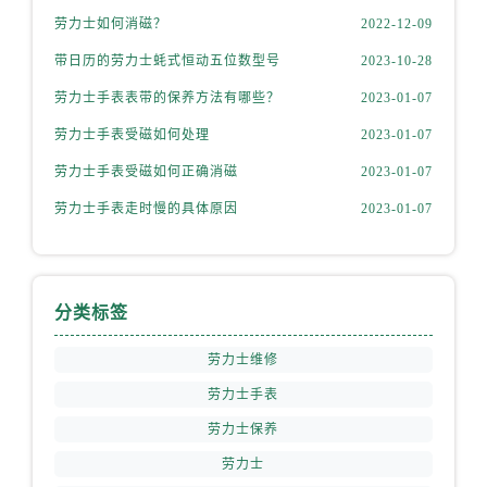
新疆维吾尔自治区五家渠市长征西街劳力士售后服务中心（需提前预约）
劳力士如何消磁？
2022-12-09
新疆维吾尔自治区新星市东风路劳力士售后服务中心（需提前预约）
带日历的劳力士蚝式恒动五位数型号
2023-10-28
新疆维吾尔自治区伊宁市解放西路劳力士售后服务中心（需提前预约）
劳力士手表表带的保养方法有哪些？
2023-01-07
贵州省安顺市西秀区中华南路劳力士售后服务中心（需提前预约）
贵州省毕节市七星关区松山路劳力士售后服务中心（需提前预约）
劳力士手表受磁如何处理
2023-01-07
贵州省六盘水市钟山区钟山大道劳力士售后服务中心（需提前预约）
劳力士手表受磁如何正确消磁
2023-01-07
贵州省黔东南苗族侗族自治州凯里市北京西路劳力士售后服务中心（需提前预约）
劳力士手表走时慢的具体原因
2023-01-07
贵州省黔西南布依族苗族自治州兴义市大道与桔香路交汇处劳力士售后服务中心（需提前预约）
贵州省铜仁市碧江区民主路劳力士售后服务中心（需提前预约）
贵州省遵义市红花岗区共青大道与嵩山路交叉口劳力士售后服务中心（需提前预约）
分类标签
四川省阿坝州市马尔康市团结街劳力士售后服务中心（需提前预约）
四川省巴中市巴州区江北大道劳力士售后服务中心（需提前预约）
劳力士维修
四川省成都市锦江区人民东路6号SAC东原中心24层2406B室劳力士售后服务中心（需提前预约）
劳力士手表
四川省达州市通川区中心广场、老车坝劳力士售后服务中心（需提前预约）
劳力士保养
四川省德阳市旌阳区长江西路、南街劳力士售后服务中心（需提前预约）
四川省甘孜州市康定市情歌广场、箭炉街劳力士售后服务中心（需提前预约）
劳力士