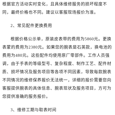
辽宁省辽阳市白塔区新运大街劳力士售后服务中心（需提前预约）
根据官方活动实时变化，且具体维修服务的损坏程度不
辽宁省盘锦市兴隆台区石油大街劳力士售后服务中心（需提前预约）
同，最终价格也不同。建议以客服现场报价为准。
辽宁省铁岭市银州区南马路劳力士售后服务中心（需提前预约）
辽宁省营口市站前区市府路与渤海大街交叉口劳力士售后服务中心（需提前预约）
2、常见配件更换费用
辽宁省沈阳市沈河区中街路137号亨得利名表维修授权店1楼劳力士售后服务中心（需提前预约）
辽宁省沈阳市沈河区中街路83号亨得利名表维修授权店1楼劳力士售后服务中心（需提前预约）
根据价格公示单，原装皮表带的费用为5860元。更换
北京市朝阳区建国门外大街甲6号华熙国际中心D座11层1102室劳力士售后服务中心（需提前预约）
表蒙的费用为2380元。如果您的腕表是石英款，换电池的
北京市东城区东长安街1号王府井东方广场W3座6层602室劳力士售后服务中心（需提前预约）
费用为480元。这些配件均使用原厂零部件。工作人员强
河北省保定市竞秀区朝阳北大街北国先天下劳力士售后服务中心（需提前预约）
调，由于手表的等级型号、复杂程度、制作工艺、配件材
内蒙古自治区阿拉善盟市左旗土尔扈特大街劳力士售后服务中心（需提前预约）
质、损坏情况及服务项目等各项不同因素，导致每款腕表
内蒙古自治区巴彦淖尔市临河区新华街劳力士售后服务中心（需提前预约）
不同情况的维修保养报价无法统一，详细的报价需要您向
内蒙古自治区包头市青山区幸福路甲3号王府井百货名表维修劳力士售后服务中心（需提前预约）
客服提供腕表的具体信息、腕表现状及服务项目，方可为
内蒙古自治区赤峰市红山区哈达街劳力士售后服务中心（需提前预约）
内蒙古自治区鄂尔多斯市东胜区伊金霍洛街劳力士售后服务中心（需提前预约）
您提供准确的服务报价。
内蒙古自治区呼伦贝尔市海拉尔区中央街劳力士售后服务中心（需提前预约）
3、维修工期与取表时间
内蒙古自治区通辽市科尔沁区明仁大街劳力士售后服务中心（需提前预约）