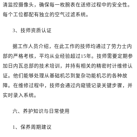
江西省赣州市章贡区文清路劳力士售后服务中心（需提前预约）
清监控摄像头，确保每一枚腕表在送修过程中的安全性。
江西省吉安市吉州区井冈山大道劳力士售后服务中心（需提前预约）
每个工位都配有独立的空气过滤系统。
江西省景德镇市珠山区珠山中路劳力士售后服务中心（需提前预约）
江西省九江市浔阳区浔阳路劳力士售后服务中心（需提前预约）
3、技师资质认证
江西省南昌市红谷滩新区红谷中大道998号绿地双子塔（中央广场）A1座办公楼14层1407室劳力士售后服务中心（需提前预约）
江西省萍乡市安源区萍安北大道与康庄路交叉口劳力士售后服务中心（需提前预约）
据工作人员介绍，在此工作的技师均通过了劳力士内
江西省上饶市信州区滨江西路劳力士售后服务中心（需提前预约）
部的严格考核，平均从业经验超过15年。技师需要定期参
江西省新余市渝水区北湖西路劳力士售后服务中心（需提前预约）
加日内瓦总部的技术培训，并持有相关的精密时计维修认
江西省宜春市袁州区中山中路劳力士售后服务中心（需提前预约）
证。他们能够处理从基础机芯到复杂功能机芯的各种故
江西省鹰潭市月湖区胜利东路劳力士售后服务中心（需提前预约）
障。在维修过程中，技师会通过内窥镜记录关键步骤，并
山东省德州市德城区东风中路劳力士售后服务中心（需提前预约）
实时录入系统。
山东省东营市东营区济南路劳力士售后服务中心（需提前预约）
山东省济南市历下区经十路11111号华润中心写字楼（万象城）15层1508室劳力士售后服务中心（需提前预约）
六、养护知识与日常使用
山东省济宁市任城区太白楼路劳力士售后服务中心（需提前预约）
山东省莱芜市文化南路8号银座商城名表维修一楼名表维修劳力士售后服务中心（需提前预约）
1、保养周期建议
山东省临沂市兰山区解放路劳力士售后服务中心（需提前预约）