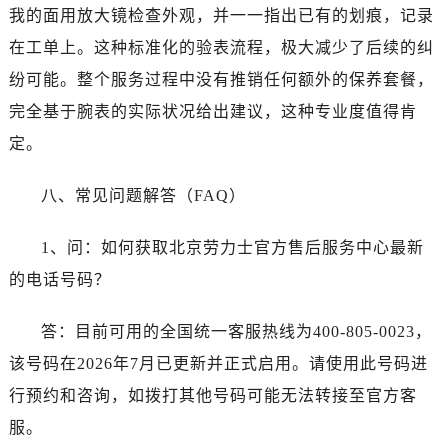
广西壮族自治区贵港市港北区港城街道布山大道与仙衣路交叉口劳力士售后服务中心（需提前预约）
我的面用放大镜检查外观，并一一指出已有的划痕，记录
广西壮族自治区桂林市秀峰区红岭路劳力士售后服务中心（需提前预约）
在工单上。这种标准化的验表流程，极大减少了后续的纠
广西壮族自治区河池市金城江区金城江街道朝阳路劳力士售后服务中心（需提前预约）
纷可能。整个服务过程中没有推销任何额外的保养套餐，
广西壮族自治区贺州市八步区城东街道灵峰南路劳力士售后服务中心（需提前预约）
完全基于腕表的实际状况给出建议，这种专业度值得肯
广西壮族自治区来宾市兴宾区桂中大道劳力士售后服务中心（需提前预约）
定。
广西壮族自治区柳州市城中区中山中路劳力士售后服务中心（需提前预约）
广西壮族自治区钦州市钦南区金海湾东大街劳力士售后服务中心（需提前预约）
八、常见问题解答（FAQ）
广西壮族自治区梧州市万秀区龙湖镇高旺路劳力士售后服务中心（需提前预约）
广西壮族自治区玉林市玉州区金玉路劳力士售后服务中心（需提前预约）
1、问：如何获取北京劳力士官方售后服务中心最新
海南省儋州市儋州市那大镇兰洋北路劳力士售后服务中心（需提前预约）
的电话号码？
海南省东方市八所镇解放西路劳力士售后服务中心（需提前预约）
海南省琼海市嘉积镇东风路劳力士售后服务中心（需提前预约）
答：目前可用的全国统一客服热线为400-805-0023，
海南省三沙市西沙区西沙群岛永兴岛北京路劳力士售后服务中心（需提前预约）
该号码在2026年7月已更新并正式启用。请使用此号码进
海南省三亚市吉阳区迎宾路劳力士售后服务中心（需提前预约）
行预约和咨询，如拨打其他号码可能无法转接至官方客
海南省万宁市万城镇解放路劳力士售后服务中心（需提前预约）
服。
海南省文昌市文城镇教育东路劳力士售后服务中心（需提前预约）