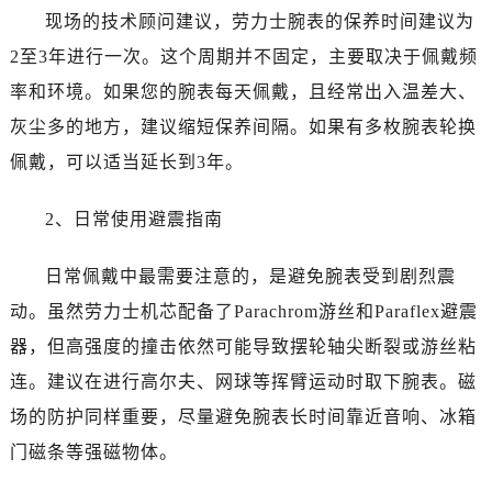
山东省日照市东港区烟台路劳力士售后服务中心（需提前预约）
现场的技术顾问建议，劳力士腕表的保养时间建议为
山东省泰安市泰山区财源街道泰山大街劳力士售后服务中心（需提前预约）
2至3年进行一次。这个周期并不固定，主要取决于佩戴频
山东省威海市环翠区新威海路89号振华商厦一楼名表维修劳力士售后服务中心（需提前预约）
率和环境。如果您的腕表每天佩戴，且经常出入温差大、
山东省潍坊市奎文区东风东街劳力士售后服务中心（需提前预约）
灰尘多的地方，建议缩短保养间隔。如果有多枚腕表轮换
山东省枣庄市滕州市北辛路与善国路交叉口劳力士售后服务中心（需提前预约）
佩戴，可以适当延长到3年。
山东省淄博市张店区金晶大道劳力士售后服务中心（需提前预约）
上海市黄浦区南京东路299号宏伊国际广场写字楼8层806室劳力士售后服务中心（需提前预约）
2、日常使用避震指南
上海市徐汇区虹桥路3号港汇中心2座37层3705室劳力士售后服务中心（需提前预约）
浙江省杭州市上城区钱江路1366号华润大厦A座5层503-5室劳力士售后服务中心（需提前预约）
日常佩戴中最需要注意的，是避免腕表受到剧烈震
浙江省湖州市吴兴区劳动路劳力士售后服务中心（需提前预约）
动。虽然劳力士机芯配备了Parachrom游丝和Paraflex避震
浙江省嘉兴市南湖区广益路705号嘉兴世界贸易中心A座13层1304室劳力士售后服务中心（需提前预约）
器，但高强度的撞击依然可能导致摆轮轴尖断裂或游丝粘
浙江省金华市金东区东市南街777号金华万达广场4号楼22楼2209室劳力士售后服务中心（需提前预约）
浙江省丽水市莲都区解放街劳力士售后服务中心（需提前预约）
连。建议在进行高尔夫、网球等挥臂运动时取下腕表。磁
浙江省宁波市江北区大闸南路500号来福士广场办公楼20层2009室劳力士售后服务中心（需提前预约）
场的防护同样重要，尽量避免腕表长时间靠近音响、冰箱
浙江省衢州市柯城区上街劳力士售后服务中心（需提前预约）
门磁条等强磁物体。
浙江省绍兴市越城区胜利东路379号世茂天际中心写字楼8层805室劳力士售后服务中心（需提前预约）