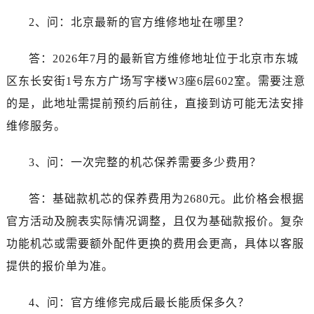
海南省五指山市通什镇三月三大道劳力士售后服务中心（需提前预约）
2、问：北京最新的官方维修地址在哪里？
香港特别行政区尖沙咀区油尖旺区广东道劳力士售后服务中心（需提前预约）
香港特别行政区金钟区中西区金钟道劳力士售后服务中心（需提前预约）
答：2026年7月的最新官方维修地址位于北京市东城
香港特别行政区九龙区油尖旺区弥敦道劳力士售后服务中心（需提前预约）
区东长安街1号东方广场写字楼W3座6层602室。需要注意
香港特别行政区铜锣湾区湾仔区轩尼诗道劳力士售后服务中心（需提前预约）
的是，此地址需提前预约后前往，直接到访可能无法安排
河南省安阳市文峰区解放大道劳力士售后服务中心（需提前预约）
河南省鹤壁市淇滨区九州路劳力士售后服务中心（需提前预约）
维修服务。
河南省济源市沁园街道济水大道劳力士售后服务中心（需提前预约）
3、问：一次完整的机芯保养需要多少费用？
河南省焦作市解放区解放路劳力士售后服务中心（需提前预约）
河南省开封市鼓楼区中山路劳力士售后服务中心（需提前预约）
答：基础款机芯的保养费用为2680元。此价格会根据
河南省洛阳市西工区中州中路与解放路交叉口劳力士售后服务中心（需提前预约）
官方活动及腕表实际情况调整，且仅为基础款报价。复杂
河南省漯河市源汇区交通路劳力士售后服务中心（需提前预约）
河南省南阳市宛城区范蠡东路与南都路交叉口劳力士售后服务中心（需提前预约）
功能机芯或需要额外配件更换的费用会更高，具体以客服
河南省平顶山市卫东区建设路劳力士售后服务中心（需提前预约）
提供的报价单为准。
河南省濮阳市大华龙区开州路绿城路交叉口劳力士售后服务中心（需提前预约）
河南省三门峡市湖滨区和平路劳力士售后服务中心（需提前预约）
4、问：官方维修完成后最长能质保多久？