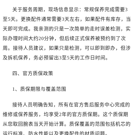
内蒙古自治区乌海市海勃湾区人民南路劳力士售后服务中心（需提前预约）
关于服务周期，现场信息显示：常规保养完成需要3
内蒙古自治区乌兰察布市集宁区恩和大街劳力士售后服务中心（需提前预约）
至5天。更换配件通常需要3天左右，如果配件有库存，当
内蒙古自治区锡林郭勒盟市锡林浩特市光明街与额尔敦路交叉口劳力士售后服务中心（需提前预约）
内蒙古自治区兴安盟市乌兰浩特市兴安大街劳力士售后服务中心（需提前预约）
天即可完成。我亲测的只是一次简单的走时误差检测，实
山西省大同市平城区迎宾街劳力士售后服务中心（需提前预约）
际办理时间大约20分钟，但后续正式保养被预约到了次
山西省晋城市城区黄华街劳力士售后服务中心（需提前预约）
周。接待人员建议，如果只是检测，可以即到即办，但涉
山西省晋中市榆次区顺城街劳力士售后服务中心（需提前预约）
及拆机保养，务必预留出3至5天的工作日时间。
山西省临汾市尧都区解放路劳力士售后服务中心（需提前预约）
山西省吕梁市离石区永宁中路与建设街交叉口劳力士售后服务中心（需提前预约）
四、官方质保政策
山西省朔州市朔城区怡西路与鄯阳西街交汇处劳力士售后服务中心（需提前预约）
山西省忻州市忻府区和平东街与七一南路交叉口劳力士售后服务中心（需提前预约）
1、质保期限与覆盖范围
山西省阳泉市郊区平阳东街与新城大道交叉口劳力士售后服务中心（需提前预约）
山西省运城市盐湖区河东街劳力士售后服务中心（需提前预约）
接待人员明确告知，所有在官方售后服务中心完成的
山西省长治市潞州区英雄中路劳力士售后服务中心（需提前预约）
维修或保养服务，均享受2年的官方质保期。这个质保期
山西省太原市迎泽区迎泽街道解放路15号亨得利名表维修授权店3楼劳力士售后服务中心（需提前预约）
从您取回腕表当天开始计算。质保覆盖的范围包括机芯的
天津市和平区赤峰道136号天津国际金融中心26层2603室劳力士售后服务中心（需提前预约）
运行标准、防水性能以及更换配件的材质问题。