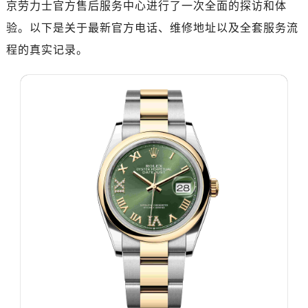
京劳力士官方售后服务中心进行了一次全面的探访和体
深圳市罗湖区深南东路5001号华润大厦写字楼17层1701室（需提前预约）
惠州市惠城区江北文昌一路7号华贸大厦写字楼1座30层05室（需提前预约）
验。以下是关于最新官方电话、维修地址以及全套服务流
厦门市思明区湖滨东路95号华润大厦写字楼B座11层1104室（需提前预约）
程的真实记录。
福州市鼓楼区五四路128-1号恒力城写字楼15层03室（需提前预约）
成都市锦江区人民东路6号SAC东原中心写字楼24层2406B室（需提前预约）
重庆市江北区观音桥步行街2号融恒时代广场写字楼9层902室（需提前预约）
长沙市芙蓉区定王台街道建湘路393号世茂环球金融中心写字楼（芙蓉广场）10层13室（需提前预约）
郑州市二七区铭功路10号华润大厦写字楼29层2905室（需提前预约）
太原市迎泽区解放路15号亨得利名表服务中心（品牌授权店）3层整层（需提前预约）
沈阳市沈河区中街路137号亨得利名表服务中心（品牌授权店）1层整层（需提前预约）
沈阳市沈河区中街路83号亨得利名表服务中心（品牌授权店）1层整层（需提前预约）
乌鲁木齐市天山区红山路26号时代广场（CCMALL）C座17层17-B（需提前预约）
温州市鹿城区锦绣路1067号置信广场10层1015室（需提前预约）
哈尔滨市道里区友谊西路600号富力中心T2座写字楼29层03室（需提前预约）
大连市中山区人民路15号国际金融大厦7层G室（需提前预约）
佛山市禅城区季华五路57号万科金融中心C座12层1205室（需提前预约）