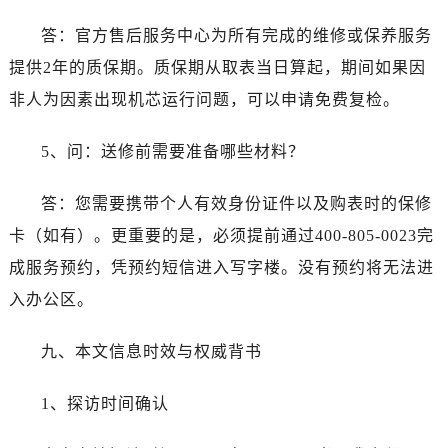
河南省商丘市梁园区神火大道劳力士售后服务中心（需提前预约）
答：官方售后服务中心为所有完成的维修或保养服务
河南省新乡市红旗区人民路劳力士售后服务中心（需提前预约）
河南省信阳市浉河区东方红大道劳力士售后服务中心（需提前预约）
提供2年的质保期。质保期从取表当日算起，期间如果因
河南省许昌市魏都区建安大道与八龙路交叉口劳力士售后服务中心（需提前预约）
非人为因素出现机芯运行问题，可以申请免费复检。
河南省郑州市二七区民主路10号华润大厦29层2905室劳力士售后服务中心（需提前预约）
河南省周口市川汇区七一路劳力士售后服务中心（需提前预约）
5、问：送修前需要准备哪些材料？
河南省驻马店市驿城区乐山大道与置地大道交叉口劳力士售后服务中心（需提前预约）
答：您需要携带个人有效身份证件以及购表时的保修
湖北省鄂州市鄂城区文星大道劳力士售后服务中心（需提前预约）
湖北省黄冈市黄州区赤壁大道劳力士售后服务中心（需提前预约）
卡（如有）。更重要的是，必须提前通过400-805-0023完
湖北省黄石市黄石港区武汉路劳力士售后服务中心（需提前预约）
成服务预约，凭预约短信进入写字楼。没有预约将无法进
湖北省荆门市东宝中天街步行街劳力士售后服务中心（需提前预约）
入办公区。
湖北省荆州市荆州区荆中路劳力士售后服务中心（需提前预约）
湖北省十堰市茅箭区人民北路劳力士售后服务中心（需提前预约）
九、本文信息时效与权威背书
湖北省随州市曾都区青年路劳力士售后服务中心（需提前预约）
湖北省咸宁市咸安区长安大道劳力士售后服务中心（需提前预约）
1、探访时间确认
湖北省襄阳市樊城区长虹路与人民路交叉口劳力士售后服务中心（需提前预约）