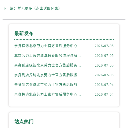
新疆维吾尔自治区霍尔果斯市亚欧北路劳力士售后服务中心（需提前预约）
下一篇：
暂无更多（点击返回列表）
新疆维吾尔自治区喀什市解放北路劳力士售后服务中心（需提前预约）
新疆维吾尔自治区可克达拉市幸福路劳力士售后服务中心（需提前预约）
新疆维吾尔自治区克拉玛依市克拉玛依区友谊路劳力士售后服务中心（需提前预约）
最新发布
新疆维吾尔自治区库车市库车市文化东路劳力士售后服务中心（需提前预约）
新疆维吾尔自治区库尔勒市库尔勒市人民东路劳力士售后服务中心（需提前预约）
亲身探访北京劳力士官方售后服务中心｜最新电话和官方维修地址（2026年7月最新）
2026-07-05
新疆维吾尔自治区奎屯市团结西街劳力士售后服务中心（需提前预约）
北京劳力士官方清洗保养服务流程详解权威公示（2026年7月最新）
2026-07-05
新疆维吾尔自治区昆玉市昆泉街劳力士售后服务中心（需提前预约）
亲身到店探访北京劳力士官方售后服务中心｜官方电话和网点地址（2026年7月最新）
2026-07-05
新疆维吾尔自治区沙湾市三道河子镇世纪大道南路劳力士售后服务中心（需提前预约）
新疆维吾尔自治区石河子市北二路劳力士售后服务中心（需提前预约）
亲身到店探访北京劳力士官方售后服务中心｜最新电话和官方售后热线（2026年7月最新）
2026-07-05
新疆维吾尔自治区双河市光明路劳力士售后服务中心（需提前预约）
亲身到店探访北京劳力士官方售后服务中心｜服务热线及全部维修详细地址（2026年7月最新）
2026-07-04
新疆维吾尔自治区塔城市塔城地区闻琴路劳力士售后服务中心（需提前预约）
亲身探访北京劳力士官方售后服务中心｜全新电话和网点地址（2026年7月最新）
2026-07-04
新疆维吾尔自治区铁门关市兴疆路劳力士售后服务中心（需提前预约）
新疆维吾尔自治区图木舒克市图木舒克市中兴街劳力士售后服务中心（需提前预约）
新疆维吾尔自治区吐鲁番市高昌区文化中路文化中路劳力士售后服务中心（需提前预约）
站点热门
新疆维吾尔自治区乌苏市乌鲁木齐北路劳力士售后服务中心（需提前预约）