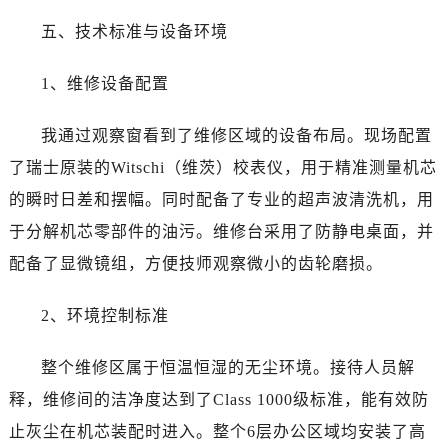
福建省南平市建阳区人民西路劳力士售后服务中心（需提前预约）
五、技术标准与设备环境
福建省宁德市蕉城区天湖东路劳力士售后服务中心（需提前预约）
福建省莆田市城厢区霞林街道荔华东大道劳力士售后服务中心（需提前预约）
1、维修设备配置
福建省三明市三元区东乾二路劳力士售后服务中心（需提前预约）
福建省漳州市龙文区步港路劳力士售后服务中心（需提前预约）
我通过观察窗看到了维修区域的设备布局。现场配置
江苏省常州市新北区龙锦路1590号现代传媒中心5号楼10层1008室劳力士售后服务中心（需提前预约）
了瑞士原装的Witschi（维茨）校表仪，用于精准测量机芯
江苏省淮安市清江浦区淮海北路劳力士售后服务中心（需提前预约）
的瞬时日差和摆幅。同时配备了专业的超声波清洗机，用
江苏省连云港市海州区通灌北路劳力士售后服务中心（需提前预约）
于分解机芯零部件的油污。维修台采用了防静电桌面，并
江苏省南京市秦淮区中山南路1号南京中心22层22-C1-C3室劳力士售后服务中心（需提前预约）
江苏省宿迁市宿城区西湖路劳力士售后服务中心（需提前预约）
配备了显微镜组，方便技师观察微小的齿轮磨损。
江苏省泰州市海陵区永定东路399号置地商务中心东塔（华润万象城）17层1706室劳力士售后服务中心（需提前预约）
2、环境控制标准
江苏省徐州市鼓楼区淮海东路29号苏宁广场IFC国际金融中心35层3508室劳力士售后服务中心（需提前预约）
江苏省盐城市盐都区世纪大道5号盐城金融城写字楼1号楼16层1604室劳力士售后服务中心（需提前预约）
整个维修区属于恒温恒湿的无尘环境。接待人员解
江苏省扬州市邗江区国展路29号星耀天地写字楼1号楼18层1803室劳力士售后服务中心（需提前预约）
释，维修间的洁净度达到了Class 1000级标准，能有效防
江苏省镇江市京口区中山东路劳力士售后服务中心（需提前预约）
江西省抚州市临川区赣东大道劳力士售后服务中心（需提前预约）
止灰尘在机芯装配时进入。整个6层办公区域均安装了高