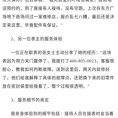
广东省揭阳市榕城进贤门步行街劳力士售后服务中心（需提前预约）
话预约的，到了直接有人接待，没有空跑。上次在东方广
广东省茂名市电白区水东街道迎宾大道劳力士售后服务中心（需提前预约）
场地下商场问过一家维修店，报价乱七八糟，最后还是决
广东省梅州市梅江区金燕大道劳力士售后服务中心（需提前预约）
广东省清远市清城区湖西路劳力士售后服务中心（需提前预约）
定来这里，毕竟配件有保证。”
广东省汕头市龙湖区长平路劳力士售后服务中心（需提前预约）
2、另一位表主的服务体验
广东省汕尾市城区香洲街道园林社区翠园街劳力士售后服务中心（需提前预约）
广东省韶关市武江区芙蓉新区与老城中心交汇处劳力士售后服务中心（需提前预约）
一位正在取表的张女士主动分享了她的经历：“这块
广东省深圳市罗湖区深南东路5001号华润大厦17层1701室劳力士售后服务中心（需提前预约）
表因为用力关门震停了，我拨打了400-805-0023，客服很
广东省阳江市江城区东风一路劳力士售后服务中心（需提前预约）
广东省云浮市云城区金山路劳力士售后服务中心（需提前预约）
耐心，教我如何判断故障。送到这里后，两天内就修好
广东省湛江市赤坎区观海北路劳力士售后服务中心（需提前预约）
了。他们给我解释了具体的故障点，还把换下来的旧零件
广东省肇庆市端州区信安大道与砚都大道交汇处劳力士售后服务中心（需提前预约）
放在密封袋里给我看了，整个过程很透明。”
广西壮族自治区百色市右江区中山二路劳力士售后服务中心（需提前预约）
广西壮族自治区北海市海城区北京路劳力士售后服务中心（需提前预约）
3、服务细节的肯定
广西壮族自治区崇左市江州区石景林街道友谊大道与丽川路交汇处劳力士售后服务中心（需提前预约）
广西壮族自治区防城港市港口区金花茶大道劳力士售后服务中心（需提前预约）
我亲身体验到的细节包括：接待人员在接表时会当着