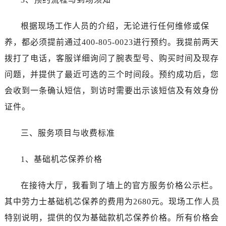
吉林省白山市浑江区浑江大街劳力士售后服务中心（需提前预约）
吉林省吉林市船营区河南街劳力士售后服务中心（需提前预约）
根据现场工作人员的介绍，无论进行任何维修或保
吉林省辽源市龙山区人民大街劳力士售后服务中心（需提前预约）
养，都必须提前通过400-805-0023进行预约。我提前两天
吉林省梅河口市新华街道梅河大街劳力士售后服务中心（需提前预约）
拨打了电话，客服详细询问了腕表型号、购买时间及现存
吉林省四平市铁东区紫气大路与南九经街交汇处劳力士售后服务中心（需提前预约）
问题，并提供了最近可选的三个时间段。预约成功后，您
吉林省松原市宁江区五环大街劳力士售后服务中心（需提前预约）
吉林省通化市东昌区环通乡江南大街劳力士售后服务中心（需提前预约）
会收到一条确认短信，到访时需要出示该短信及有效身份
吉林省延边市延吉市解放路劳力士售后服务中心（需提前预约）
证件。
辽宁省鞍山市铁东区站前街劳力士售后服务中心（需提前预约）
辽宁省本溪市平山区胜利路劳力士售后服务中心（需提前预约）
三、服务项目与收费标准
辽宁省朝阳市双塔区新华路劳力士售后服务中心（需提前预约）
1、基础机芯保养价格
辽宁省丹东市振兴区七经街劳力士售后服务中心（需提前预约）
辽宁省抚顺市新抚区东一路劳力士售后服务中心（需提前预约）
在接待大厅，我看到了墙上的官方服务价格公示栏。
辽宁省阜新市海州区解放大街劳力士售后服务中心（需提前预约）
其中劳力士基础机芯保养的费用为2680元。现场工作人员
辽宁省葫芦岛市连山区中央路劳力士售后服务中心（需提前预约）
辽宁省锦州市古塔区中央大街劳力士售后服务中心（需提前预约）
特别说明，提供的仅为基础款机芯保养价格。所有价格会