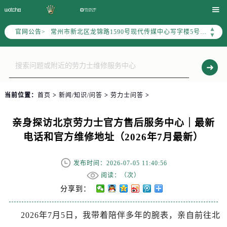
上海市黄浦区南京东路299号宏伊国际广场写字楼8层806室（需提前预约）

南京市秦淮区中山南路1号（新街口）南京中心写字楼22层C1-1室（需提前预约）
▲
官网公告>
常州市新北区龙锦路1590号现代传媒中心写字楼5号楼10层1008室（需提前预约）
▼
徐州市鼓楼区淮海东路29号苏宁广场IFC国际金融中心写字楼35层3508室（需提前预约）
扬州市邗江区国展路29号星耀天地写字楼1号楼18层1803室（需提前预约）
盐城市盐都区世纪大道5号盐城金融城写字楼1号楼16层1604室（需提前预约）
泰州市海陵区永定东路399号置地商务中心东塔写字楼（华润万象城）17层1706室（需提前预约）
当前位置：
首页
>
新闻/知识/问答
>
劳力士问答
>
宁波市江北区大闸南路500号来福士广场办公楼20层2009室（需提前预约）
杭州市上城区钱江路1366号华润大厦写字楼A座5层503-5室（需提前预约）
亲身探访北京劳力士官方售后服务中心｜最新
金华市金东区东市南街777号金华万达广场写字楼4号楼22层2209室（需提前预约）
电话和官方维修地址（2026年7月最新）
绍兴市越城区胜利东路379号世茂天际中心写字楼8层805室（需提前预约）
嘉兴市南湖区广益路705号嘉兴世界贸易中心写字楼A座13层1304室（需提前预约）
发布时间：2026-07-05 11:40:56
南昌市红谷滩新区红谷中大道998号绿地双子塔（中央广场）A1座办公楼14层07室（需提前预约）
阅读：（
次）
济南市历下区经十路11111号华润中心写字楼（万象城）15层1508室（需提前预约）
分享到：
广州市天河区天河路230号万菱汇国际中心写字楼A塔7层704室（需提前预约）
2026年7月5日，我带着陪伴多年的腕表，亲自前往北
广州市越秀区环市东路371-375号世界贸易中心大厦南塔写字楼15层07室（需提前预约）