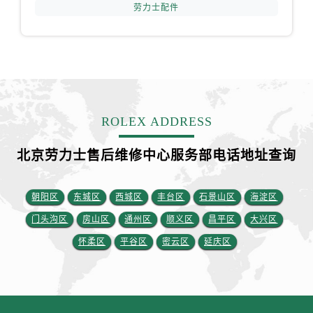
四川省广安市广安区建安南路劳力士售后服务中心（需提前预约）
劳力士配件
四川省广元市利州区老城南北街、东大街劳力士售后服务中心（需提前预约）
四川省乐山市市中区嘉定中路劳力士售后服务中心（需提前预约）
四川省凉山州市西昌市大巷口下街劳力士售后服务中心（需提前预约）
四川省泸州市江阳区治平路劳力士售后服务中心（需提前预约）
四川省眉山市东坡区三苏路劳力士售后服务中心（需提前预约）
ROLEX ADDRESS
四川省绵阳市涪城区翠花街劳力士售后服务中心（需提前预约）
四川省南充市高坪区江东大道劳力士售后服务中心（需提前预约）
北京劳力士售后维修中心服务部电话地址查询
四川省内江市东兴区汉安大道劳力士售后服务中心（需提前预约）
四川省攀枝花市东区三线大道北段劳力士售后服务中心（需提前预约）
朝阳区
东城区
西城区
丰台区
石景山区
海淀区
四川省遂宁市船山区香林南路劳力士售后服务中心（需提前预约）
门头沟区
房山区
通州区
顺义区
昌平区
大兴区
四川省雅安市雨城区熊猫大道劳力士售后服务中心（需提前预约）
四川省宜宾市翠屏区长翠路劳力士售后服务中心（需提前预约）
怀柔区
平谷区
密云区
延庆区
四川省资阳市雁江区滨江大道一段与和平南路劳力士售后服务中心（需提前预约）
四川省自贡市自流井区华商北路劳力士售后服务中心（需提前预约）
西藏自治区阿里地区噶尔县北京西路劳力士售后服务中心（需提前预约）