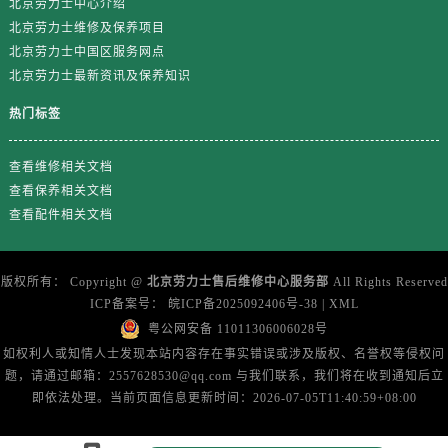
北京劳力士中心介绍
云南省曲靖市麒麟区学府路劳力士售后服务中心（需提前预约）
北京劳力士维修及保养项目
云南省文山壮族苗族自治州文山市东风路劳力士售后服务中心（需提前预约）
北京劳力士中国区服务网点
云南省西双版纳傣族自治州景洪市宣慰大道劳力士售后服务中心（需提前预约）
北京劳力士最新资讯及保养知识
云南省玉溪市红塔区南北大街劳力士售后服务中心（需提前预约）
热门标签
云南省昭通市昭阳区青年路劳力士售后服务中心（需提前预约）
重庆市江北区观音桥步行街2号融恒时代广场9层902室劳力士售后服务中心（需提前预约）
查看维修相关文档
新疆维吾尔自治区乌鲁木齐市天山区红山路26号时代广场（CCMALL）C座17层17-B劳力士售后服务中心（需提前预约）
查看保养相关文档
浙江省温州市鹿城区锦绣路1067号置信广场10层1015室劳力士售后服务中心（需提前预约）
查看配件相关文档
黑龙江省哈尔滨市道里区友谊西路600号富力中心T2座写字楼29层03室室劳力士售后服务中心（需提前预约）
辽宁省大连市中山区人民路15号国际金融大厦7层G室劳力士售后服务中心（需提前预约）
版权所有：
Copyright @
北京劳力士售后维修中心服务部
All Rights Reserved
广东省佛山市禅城区季华五路57号万科金融中心C座12层1205室劳力士售后服务中心（需提前预约）
ICP备案号：
皖ICP备2025092406号-38
|
XML
广东省东莞市东城街道鸿福东路1号民盈国贸中心T1写字楼9层907室劳力士售后服务中心（需提前预约）
粤公网安备 11011306006028号
江苏省无锡市梁溪区人民中路139号恒隆广场写字楼1座11层1104室劳力士售后服务中心（需提前预约）
如权利人或知情人士发现本站内容存在事实错误或涉及版权、名誉权等侵权问
江苏省南通市崇川区工农路57号圆融广场写字楼16层1603室劳力士售后服务中心（需提前预约）
题，请通过邮箱：2557628530@qq.com 与我们联系，我们将在收到通知后立
即依法处理。当前页面信息更新时间：2026-07-05T11:40:59+08:00
江苏省苏州市苏州工业园区 星港街199号苏州中心办公楼C座22层08室劳力士售后服务中心（需提前预约）
湖北省武汉市江汉区解放大道686号世界贸易大厦38层09室劳力士售后服务中心（需提前预约）