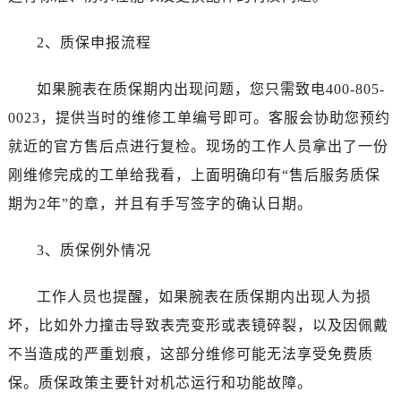
安徽省安庆市迎江区人民路劳力士售后服务中心（需提前预约）
安徽省蚌埠市蚌山区淮河路劳力士售后服务中心（需提前预约）
2、质保申报流程
安徽省亳州市谯城区魏武大道劳力士售后服务中心（需提前预约）
安徽省池州市贵池区长江路劳力士售后服务中心（需提前预约）
如果腕表在质保期内出现问题，您只需致电400-805-
安徽省滁州市琅琊区南谯北路劳力士售后服务中心（需提前预约）
0023，提供当时的维修工单编号即可。客服会协助您预约
安徽省阜阳市颍州区颍州北路劳力士售后服务中心（需提前预约）
就近的官方售后点进行复检。现场的工作人员拿出了一份
安徽省淮北市相山区淮海路劳力士售后服务中心（需提前预约）
刚维修完成的工单给我看，上面明确印有“售后服务质保
安徽省淮南市田家庵区国庆中路劳力士售后服务中心（需提前预约）
期为2年”的章，并且有手写签字的确认日期。
安徽省黄山市屯溪区黄山西路劳力士售后服务中心（需提前预约）
安徽省六安市金安区解放中路劳力士售后服务中心（需提前预约）
3、质保例外情况
安徽省马鞍山市雨山区湖南西路劳力士售后服务中心（需提前预约）
安徽省宿州市埇桥区人民中路劳力士售后服务中心（需提前预约）
工作人员也提醒，如果腕表在质保期内出现人为损
安徽省铜陵市铜官区石城大道劳力士售后服务中心（需提前预约）
坏，比如外力撞击导致表壳变形或表镜碎裂，以及因佩戴
安徽省芜湖市镜湖区中山路步行街劳力士售后服务中心（需提前预约）
不当造成的严重划痕，这部分维修可能无法享受免费质
安徽省宣城市宣州区叠嶂西路劳力士售后服务中心（需提前预约）
保。质保政策主要针对机芯运行和功能故障。
福建省龙岩市新罗区九一南路劳力士售后服务中心（需提前预约）