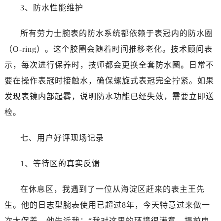
浙江省舟山市定海区解放东路劳力士售后服务中心（需提前预约）
3、防水性能维护
澳门特别行政区大堂区议事亭前地（新马路）劳力士售后服务中心（需提前预约）
澳门特别行政区风顺堂区南湾大马路劳力士售后服务中心（需提前预约）
所有劳力士腕表的防水系统都依赖于表冠内的防水圈
澳门特别行政区花地玛堂区关闸广场劳力士售后服务中心（需提前预约）
（O-ring）。这个胶圈会随着时间推移老化。技术顾问表
澳门特别行政区花王堂区大三巴商圈劳力士售后服务中心（需提前预约）
示，每次进行保养时，技师都会更换全套防水圈。日常不
澳门特别行政区嘉模堂区官也街劳力士售后服务中心（需提前预约）
要在操作表冠时接触水，确保螺旋式表冠完全拧紧。如果
澳门省路氹城市金光大道劳力士售后服务中心（需提前预约）
发现表镜内部起雾，说明防水功能已经失效，需要立即送
澳门特别行政区望德堂区塔石广场劳力士售后服务中心（需提前预约）
检。
福建省福州市鼓楼区五四路128-1号恒力城写字楼15层03室劳力士售后服务中心（需提前预约）
福建省厦门市思明区湖滨东路95号万象城华润大厦B座11层1104室劳力士售后服务中心（需提前预约）
七、用户好评现场记录
广东省潮州市潮安区新风路与潮汕路交汇处劳力士售后服务中心（需提前预约）
广东省广州市天河区天河路230号万菱汇国际中心A塔7层704室劳力士售后服务中心（需提前预约）
1、等待区的真实反馈
广东省广州市越秀区环市东路371-375号世界贸易中心大厦南塔15层1507室劳力士售后服务中心（需提前预约）
广东省河源市源城区越王大道劳力士售后服务中心（需提前预约）
在休息区，我遇到了一位从海淀区赶来的表主王先
广东省惠州市惠城区江北文昌一路7号华贸大厦1座30层3005室劳力士售后服务中心（需提前预约）
生。他的日志型腕表使用已超过8年，今天特意过来做一
广东省江门市蓬江区广场西路劳力士售后服务中心（需提前预约）
次大保养。他告诉我：“我对这里的环境很满意，提前电