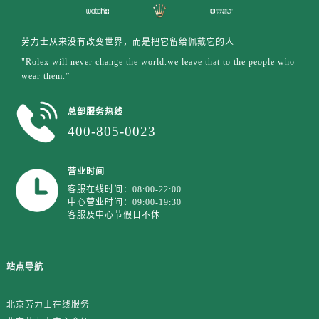
西藏自治区昌都市卡若区昌都西路劳力士售后服务中心（需提前预约）
西藏自治区拉萨市城关区北京中路劳力士售后服务中心（需提前预约）
劳力士从来没有改变世界，而是把它留给佩戴它的人
西藏自治区林芝市巴宜区广东路劳力士售后服务中心（需提前预约）
"Rolex will never change the world.we leave that to the people who
西藏自治区那曲市色尼区浙江西路劳力士售后服务中心（需提前预约）
wear them.”
西藏自治区日喀则市桑珠孜区上海中路劳力士售后服务中心（需提前预约）
西藏自治区山南市乃东区湖北大道劳力士售后服务中心（需提前预约）
总部服务热线
云南省保山市隆阳区正阳路劳力士售后服务中心（需提前预约）
400-805-0023
云南省楚雄彝族自治州楚雄市鹿城南路劳力士售后服务中心（需提前预约）
云南省大理白族自治州大理市建设路劳力士售后服务中心（需提前预约）
营业时间
云南省德宏傣族景颇族自治州芒市团结大街劳力士售后服务中心（需提前预约）
客服在线时间：08:00-22:00
中心营业时间：09:00-19:30
云南省迪庆藏族自治州香格里拉市长征大道劳力士售后服务中心（需提前预约）
客服及中心节假日不休
云南省红河哈尼族彝族自治州蒙自市天马路劳力士售后服务中心（需提前预约）
云南省丽江市古城区七星街劳力士售后服务中心（需提前预约）
云南省临沧市临翔区世纪路劳力士售后服务中心（需提前预约）
站点导航
云南省怒江傈僳族自治州泸水市人民路劳力士售后服务中心（需提前预约）
云南省普洱市思茅区振兴大道劳力士售后服务中心（需提前预约）
北京劳力士在线服务