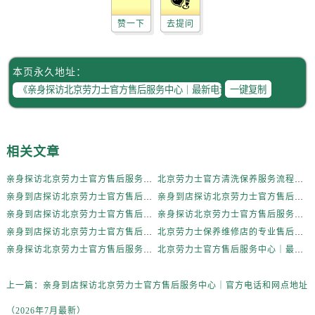
陕西省咸阳市秦都区沣西新城统一西路与白马河路交汇处劳力士售后服务中心（需提前预约）
赞一下
去提问
陕西省延安市宝塔区中心街劳力士售后服务中心（需提前预约）
陕西省榆林市榆阳区长兴路劳力士售后服务中心（需提前预约）
新疆维吾尔自治区阿克苏市东大街劳力士售后服务中心（需提前预约）
本页永久地址：
新疆维吾尔自治区阿拉尔市胜利大道劳力士售后服务中心（需提前预约）
一键复制
新疆维吾尔自治区阿拉山口市友好路劳力士售后服务中心（需提前预约）
新疆维吾尔自治区阿勒泰市解放路劳力士售后服务中心（需提前预约）
新疆维吾尔自治区阿图什市光明路劳力士售后服务中心（需提前预约）
相关文章
新疆维吾尔自治区白杨市军垦路劳力士售后服务中心（需提前预约）
亲身探访北京劳力士官方售后服务中心｜最新电话和官方维修地址（2026年7月最新）
北京劳力士官方清洗保养服务流程详解权威公示（2026年7月最新）
新疆维吾尔自治区北屯市团结路劳力士售后服务中心（需提前预约）
亲身到店探访北京劳力士官方售后服务中心｜官方电话和网点地址（2026年7月最新）
亲身到店探访北京劳力士官方售后服务中心｜最新电话和官方售后热线（2026年7月最新）
新疆维吾尔自治区博乐市博乐市北京路劳力士售后服务中心（需提前预约）
亲身到店探访北京劳力士官方售后服务中心｜服务热线及全部维修详细地址（2026年7月最新）
亲身探访北京劳力士官方售后服务中心｜全新电话和网点地址（2026年7月最新）
新疆维吾尔自治区昌吉市延安北路劳力士售后服务中心（需提前预约）
亲身到店探访北京劳力士官方售后服务中心｜地址及官方客服服务电话（2026年7月最新）
北京劳力士保养维修店的专业售后维修服务权威公示（2026年7月最新）
新疆维吾尔自治区阜康市博峰路劳力士售后服务中心（需提前预约）
亲身探访北京劳力士官方售后服务中心｜全新维修地址和官方电话（2026年7月最新）
北京劳力士官方售后服务中心｜最新官方热线及维修地址权威信息公示（2026年7月最新）
新疆维吾尔自治区哈密市伊州区建国北路劳力士售后服务中心（需提前预约）
新疆维吾尔自治区和田市和田市北京西路劳力士售后服务中心（需提前预约）
上一篇：
亲身到店探访北京劳力士官方售后服务中心｜官方电话和网点地址
新疆维吾尔自治区胡杨河市胡杨河市胡杨路劳力士售后服务中心（需提前预约）
（2026年7月最新）