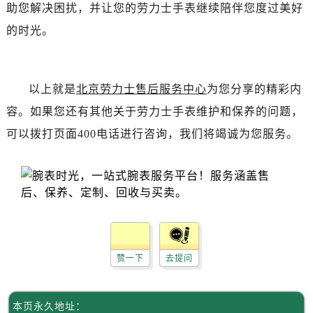
吉林省梅河口市新华街道梅河大街劳力士售后服务中心（需提前预约）
助您解决困扰，并让您的劳力士手表继续陪伴您度过美好
吉林省四平市铁东区紫气大路与南九经街交汇处劳力士售后服务中心（需提前预约）
的时光。
吉林省松原市宁江区五环大街劳力士售后服务中心（需提前预约）
吉林省通化市东昌区环通乡江南大街劳力士售后服务中心（需提前预约）
吉林省延边市延吉市解放路劳力士售后服务中心（需提前预约）
以上就是
北京劳力士售后服务中心
为您分享的精彩内
辽宁省鞍山市铁东区站前街劳力士售后服务中心（需提前预约）
容。如果您还有其他关于劳力士手表维护和保养的问题，
辽宁省本溪市平山区胜利路劳力士售后服务中心（需提前预约）
可以拨打页面400电话进行咨询，我们将竭诚为您服务。
辽宁省朝阳市双塔区新华路劳力士售后服务中心（需提前预约）
辽宁省丹东市振兴区七经街劳力士售后服务中心（需提前预约）
辽宁省抚顺市新抚区东一路劳力士售后服务中心（需提前预约）
辽宁省阜新市海州区解放大街劳力士售后服务中心（需提前预约）
辽宁省葫芦岛市连山区中央路劳力士售后服务中心（需提前预约）
辽宁省锦州市古塔区中央大街劳力士售后服务中心（需提前预约）
赞一下
去提问
辽宁省辽阳市白塔区新运大街劳力士售后服务中心（需提前预约）
辽宁省盘锦市兴隆台区石油大街劳力士售后服务中心（需提前预约）
辽宁省铁岭市银州区南马路劳力士售后服务中心（需提前预约）
本页永久地址：