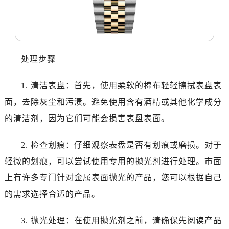
无锡市梁溪区人民中路139号恒隆广场写字楼1座11层1104室（需提前预约）
南通市崇川区工农路57号圆融广场写字楼16层1603室（需提前预约）
苏州市苏州工业园区星港街199号苏州中心办公楼C座22层08室（需提前预约）
武汉市江汉区解放大道686号世界贸易大厦38层09室（需提前预约）
处理步骤
南宁市青秀区金湖路59号地王大厦12楼1224室（需提前预约）
合肥市蜀山区潜山路111号万象城华润大厦B座12楼03室（需提前预约）
1. 清洁表盘：首先，使用柔软的棉布轻轻擦拭表盘表
泉州市丰泽区宝洲路729号浦西万达中心写字楼A座7楼709室（需提前预约）
面，去除灰尘和污渍。避免使用含有酒精或其他化学成分
青岛市南区山东路6号华润大厦B座22层04室（需提前预约）
的清洁剂，因为它们可能会损害表盘表面。
烟台市芝罘区胜利路139号万达金融中心A座907室（需提前预约）
长春市朝阳区西安大路727号中银大厦A座(旺进大厦)18层09室（需提前预约）
2. 检查划痕：仔细观察表盘是否有划痕或磨损。对于
贵阳市南明区都司高架桥路33号亨特国际金融中心14楼14D（需提前预约）
轻微的划痕，可以尝试使用专用的抛光剂进行处理。市面
昆明市盘龙区北京路928号同德昆明广场写字楼10层06室（需提前预约）
石家庄市长安区中山东路39号勒泰中心写字楼B座13层07室（需提前预约）
上有许多专门针对金属表面抛光的产品，您可以根据自己
西安市碑林区南关正街88号华侨城长安国际中心E座6楼10室（需提前预约）
的需求选择合适的产品。
海口市龙华区金贸东路5号海口华润大厦B座17层1707室（需提前预约）
唐山市路南区新华东道100号万达广场写字楼A座10层1002室（需提前预约）
3. 抛光处理：在使用抛光剂之前，请确保先阅读产品