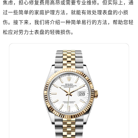
焦虑，担心修复费用高昂或需要专业维修。但实际上，通
惠州市惠城区江北文昌一路7号华贸大厦写字楼1座30层05室（需提前预约）
厦门市思明区湖滨东路95号华润大厦写字楼B座11层1104室（需提前预约）
过一些简单的家庭护理方法，就能有效处理表盘的小损
福州市鼓楼区五四路128-1号恒力城写字楼15层03室（需提前预约）
伤。接下来，我们将介绍一种简单易行的方法，帮助您轻
成都市锦江区人民东路6号SAC东原中心写字楼24层2406B室（需提前预约）
松应对劳力士表盘的轻微损伤。
重庆市江北区观音桥步行街2号融恒时代广场写字楼9层902室（需提前预约）
长沙市芙蓉区定王台街道建湘路393号世茂环球金融中心写字楼（芙蓉广场）10层13室（需提前预约）
郑州市二七区铭功路10号华润大厦写字楼29层2905室（需提前预约）
太原市迎泽区解放路15号亨得利名表服务中心（品牌授权店）3层整层（需提前预约）
沈阳市沈河区中街路137号亨得利名表服务中心（品牌授权店）1层整层（需提前预约）
沈阳市沈河区中街路83号亨得利名表服务中心（品牌授权店）1层整层（需提前预约）
乌鲁木齐市天山区红山路26号时代广场（CCMALL）C座17层17-B（需提前预约）
温州市鹿城区锦绣路1067号置信广场10层1015室（需提前预约）
哈尔滨市道里区友谊西路600号富力中心T2座写字楼29层03室（需提前预约，营业时间：8:30-18:30）
大连市中山区人民路15号国际金融大厦7层G室（需提前预约）
佛山市禅城区季华五路57号万科金融中心C座12层1205室（需提前预约）
东莞市东城街道鸿福东路1号民盈国贸中心T1写字楼9层907室（需提前预约）