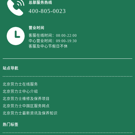
江西省九江市浔阳区浔阳路劳力士售后服务中心（需提前预约）
总部服务热线
400-805-0023
江西省南昌市红谷滩新区红谷中大道998号绿地双子塔（中央广场）A1座办公楼14层1407室劳力士售后服务中心（需提前预约）
江西省萍乡市安源区萍安北大道与康庄路交叉口劳力士售后服务中心（需提前预约）
江西省上饶市信州区滨江西路劳力士售后服务中心（需提前预约）
营业时间
客服在线时间：08:00-22:00
江西省新余市渝水区北湖西路劳力士售后服务中心（需提前预约）
中心营业时间：09:00-19:30
江西省宜春市袁州区中山中路劳力士售后服务中心（需提前预约）
客服及中心节假日不休
江西省鹰潭市月湖区胜利东路劳力士售后服务中心（需提前预约）
山东省德州市德城区东风中路劳力士售后服务中心（需提前预约）
站点导航
山东省东营市东营区济南路劳力士售后服务中心（需提前预约）
山东省济南市历下区经十路11111号华润中心写字楼（万象城）15层1508室劳力士售后服务中心（需提前预约）
北京劳力士在线服务
山东省济宁市任城区太白楼路劳力士售后服务中心（需提前预约）
北京劳力士中心介绍
山东省莱芜市文化南路8号银座商城名表维修一楼名表维修劳力士售后服务中心（需提前预约）
北京劳力士维修及保养项目
山东省临沂市兰山区解放路劳力士售后服务中心（需提前预约）
北京劳力士中国区服务网点
山东省日照市东港区烟台路劳力士售后服务中心（需提前预约）
北京劳力士最新资讯及保养知识
山东省泰安市泰山区财源街道泰山大街劳力士售后服务中心（需提前预约）
热门标签
山东省威海市环翠区新威海路89号振华商厦一楼名表维修劳力士售后服务中心（需提前预约）