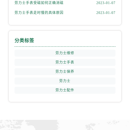
安徽省池州市贵池区长江路劳力士售后服务中心（需提前预约）
劳力士手表受磁如何正确消磁
2023-01-07
安徽省滁州市琅琊区南谯北路劳力士售后服务中心（需提前预约）
劳力士手表走时慢的具体原因
2023-01-07
安徽省阜阳市颍州区颍州北路劳力士售后服务中心（需提前预约）
安徽省淮北市相山区淮海路劳力士售后服务中心（需提前预约）
安徽省淮南市田家庵区国庆中路劳力士售后服务中心（需提前预约）
分类标签
安徽省黄山市屯溪区黄山西路劳力士售后服务中心（需提前预约）
安徽省六安市金安区解放中路劳力士售后服务中心（需提前预约）
劳力士维修
安徽省马鞍山市雨山区湖南西路劳力士售后服务中心（需提前预约）
劳力士手表
安徽省宿州市埇桥区人民中路劳力士售后服务中心（需提前预约）
劳力士保养
安徽省铜陵市铜官区石城大道劳力士售后服务中心（需提前预约）
劳力士
安徽省芜湖市镜湖区中山路步行街劳力士售后服务中心（需提前预约）
劳力士配件
安徽省宣城市宣州区叠嶂西路劳力士售后服务中心（需提前预约）
福建省龙岩市新罗区九一南路劳力士售后服务中心（需提前预约）
福建省南平市建阳区人民西路劳力士售后服务中心（需提前预约）
福建省宁德市蕉城区天湖东路劳力士售后服务中心（需提前预约）
福建省莆田市城厢区霞林街道荔华东大道劳力士售后服务中心（需提前预约）