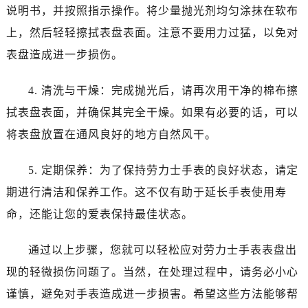
台州市椒江区东海大道1800号腾达中心东1幢20楼2002室（需提前预约）
说明书，并按照指示操作。将少量抛光剂均匀涂抹在软布
黑龙江省大庆市萨尔图区会战大街劳力士售后服务中心（需提前预约）
上，然后轻轻擦拭表盘表面。注意不要用力过猛，以免对
黑龙江省鹤岗市向阳区红军路劳力士售后服务中心（需提前预约）
表盘造成进一步损伤。
黑龙江省黑河市爱辉区中央街劳力士售后服务中心（需提前预约）
黑龙江省鸡西市鸡冠区红军路劳力士售后服务中心（需提前预约）
4. 清洗与干燥：完成抛光后，请再次用干净的棉布擦
黑龙江省佳木斯市向阳区长安路劳力士售后服务中心（需提前预约）
拭表盘表面，并确保其完全干燥。如果有必要的话，可以
黑龙江省牡丹江市东安区太平路劳力士售后服务中心（需提前预约）
将表盘放置在通风良好的地方自然风干。
黑龙江省七台河市桃山区大同街劳力士售后服务中心（需提前预约）
黑龙江省齐齐哈尔市龙沙区龙华路劳力士售后服务中心（需提前预约）
5. 定期保养：为了保持劳力士手表的良好状态，请定
黑龙江省双鸭山市尖山区新兴大街劳力士售后服务中心（需提前预约）
期进行清洁和保养工作。这不仅有助于延长手表使用寿
黑龙江省绥化市北林区新华街与康庄路交叉口劳力士售后服务中心（需提前预约）
命，还能让您的爱表保持最佳状态。
黑龙江省伊春市伊美区通河路劳力士售后服务中心（需提前预约）
吉林省白城市洮北区明仁南街劳力士售后服务中心（需提前预约）
通过以上步骤，您就可以轻松应对劳力士手表表盘出
吉林省白山市浑江区浑江大街劳力士售后服务中心（需提前预约）
现的轻微损伤问题了。当然，在处理过程中，请务必小心
吉林省吉林市船营区河南街劳力士售后服务中心（需提前预约）
谨慎，避免对手表造成进一步损害。希望这些方法能够帮
吉林省辽源市龙山区人民大街劳力士售后服务中心（需提前预约）