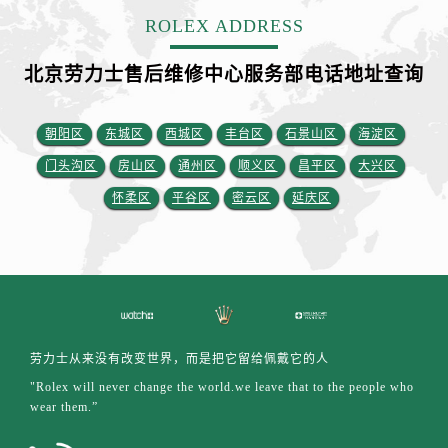
福建省三明市三元区东乾二路劳力士售后服务中心（需提前预约）
ROLEX ADDRESS
福建省漳州市龙文区步港路劳力士售后服务中心（需提前预约）
江苏省常州市新北区龙锦路1590号现代传媒中心5号楼10层1008室劳力士售后服务中心（需提前预约）
北京劳力士售后维修中心服务部电话地址查询
江苏省淮安市清江浦区淮海北路劳力士售后服务中心（需提前预约）
江苏省连云港市海州区通灌北路劳力士售后服务中心（需提前预约）
朝阳区
东城区
西城区
丰台区
石景山区
海淀区
江苏省南京市秦淮区中山南路1号南京中心22层22-C1-C3室劳力士售后服务中心（需提前预约）
门头沟区
房山区
通州区
顺义区
昌平区
大兴区
江苏省宿迁市宿城区西湖路劳力士售后服务中心（需提前预约）
怀柔区
平谷区
密云区
延庆区
江苏省泰州市海陵区永定东路399号置地商务中心东塔（华润万象城）17层1706室劳力士售后服务中心（需提前预约）
江苏省徐州市鼓楼区淮海东路29号苏宁广场IFC国际金融中心35层3508室劳力士售后服务中心（需提前预约）
江苏省盐城市盐都区世纪大道5号盐城金融城写字楼1号楼16层1604室劳力士售后服务中心（需提前预约）
江苏省扬州市邗江区国展路29号星耀天地写字楼1号楼18层1803室劳力士售后服务中心（需提前预约）
江苏省镇江市京口区中山东路劳力士售后服务中心（需提前预约）
江西省抚州市临川区赣东大道劳力士售后服务中心（需提前预约）
劳力士从来没有改变世界，而是把它留给佩戴它的人
江西省赣州市章贡区文清路劳力士售后服务中心（需提前预约）
"Rolex will never change the world.we leave that to the people who
江西省吉安市吉州区井冈山大道劳力士售后服务中心（需提前预约）
wear them.”
江西省景德镇市珠山区珠山中路劳力士售后服务中心（需提前预约）