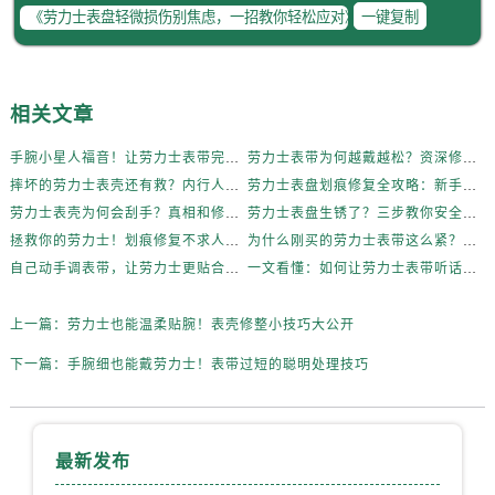
辽宁省营口市站前区市府路与渤海大街交叉口劳力士售后服务中心（需提前预约）
一键复制
辽宁省沈阳市沈河区中街路137号亨得利名表维修授权店1楼劳力士售后服务中心（需提前预约）
辽宁省沈阳市沈河区中街路83号亨得利名表维修授权店1楼劳力士售后服务中心（需提前预约）
北京市朝阳区建国门外大街甲6号华熙国际中心D座11层1102室劳力士售后服务中心（需提前预约）
相关文章
北京市东城区东长安街1号王府井东方广场W3座6层602室劳力士售后服务中心（需提前预约）
手腕小星人福音！让劳力士表带完美贴合的妙招
劳力士表带为何越戴越松？资深修表师这样说
河北省保定市竞秀区朝阳北大街北国先天下劳力士售后服务中心（需提前预约）
摔坏的劳力士表壳还有救？内行人这样说
劳力士表盘划痕修复全攻略：新手也能轻松上手
内蒙古自治区阿拉善盟市左旗土尔扈特大街劳力士售后服务中心（需提前预约）
劳力士表壳为何会刮手？真相和修复方法全揭秘
劳力士表盘生锈了？三步教你安全清洁不伤机芯
内蒙古自治区巴彦淖尔市临河区新华街劳力士售后服务中心（需提前预约）
拯救你的劳力士！划痕修复不求人，效果惊艳
为什么刚买的劳力士表带这么紧？内行人这样说！
内蒙古自治区包头市青山区幸福路甲3号王府井百货名表维修劳力士售后服务中心（需提前预约）
自己动手调表带，让劳力士更贴合你的手腕
一文看懂：如何让劳力士表带听话贴合你的手腕
内蒙古自治区赤峰市红山区哈达街劳力士售后服务中心（需提前预约）
内蒙古自治区鄂尔多斯市东胜区伊金霍洛街劳力士售后服务中心（需提前预约）
上一篇：
劳力士也能温柔贴腕！表壳修整小技巧大公开
内蒙古自治区呼伦贝尔市海拉尔区中央街劳力士售后服务中心（需提前预约）
下一篇：
手腕细也能戴劳力士！表带过短的聪明处理技巧
内蒙古自治区通辽市科尔沁区明仁大街劳力士售后服务中心（需提前预约）
内蒙古自治区乌海市海勃湾区人民南路劳力士售后服务中心（需提前预约）
内蒙古自治区乌兰察布市集宁区恩和大街劳力士售后服务中心（需提前预约）
最新发布
内蒙古自治区锡林郭勒盟市锡林浩特市光明街与额尔敦路交叉口劳力士售后服务中心（需提前预约）