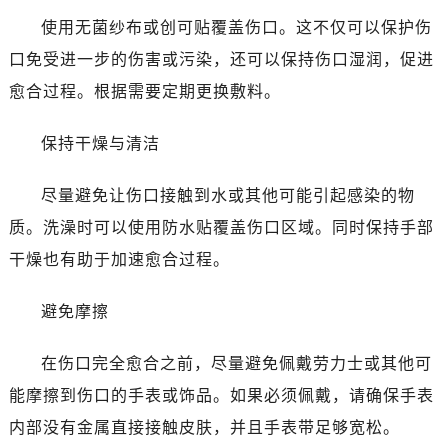
台州市椒江区东海大道1800号腾达中心东1幢20楼2002室（需提前预约）
使用无菌纱布或创可贴覆盖伤口。这不仅可以保护伤
黑龙江省大庆市萨尔图区会战大街劳力士售后服务中心（需提前预约）
口免受进一步的伤害或污染，还可以保持伤口湿润，促进
黑龙江省鹤岗市向阳区红军路劳力士售后服务中心（需提前预约）
愈合过程。根据需要定期更换敷料。
黑龙江省黑河市爱辉区中央街劳力士售后服务中心（需提前预约）
黑龙江省鸡西市鸡冠区红军路劳力士售后服务中心（需提前预约）
保持干燥与清洁
黑龙江省佳木斯市向阳区长安路劳力士售后服务中心（需提前预约）
黑龙江省牡丹江市东安区太平路劳力士售后服务中心（需提前预约）
尽量避免让伤口接触到水或其他可能引起感染的物
黑龙江省七台河市桃山区大同街劳力士售后服务中心（需提前预约）
质。洗澡时可以使用防水贴覆盖伤口区域。同时保持手部
黑龙江省齐齐哈尔市龙沙区龙华路劳力士售后服务中心（需提前预约）
干燥也有助于加速愈合过程。
黑龙江省双鸭山市尖山区新兴大街劳力士售后服务中心（需提前预约）
黑龙江省绥化市北林区新华街与康庄路交叉口劳力士售后服务中心（需提前预约）
避免摩擦
黑龙江省伊春市伊美区通河路劳力士售后服务中心（需提前预约）
吉林省白城市洮北区明仁南街劳力士售后服务中心（需提前预约）
在伤口完全愈合之前，尽量避免佩戴劳力士或其他可
吉林省白山市浑江区浑江大街劳力士售后服务中心（需提前预约）
能摩擦到伤口的手表或饰品。如果必须佩戴，请确保手表
吉林省吉林市船营区河南街劳力士售后服务中心（需提前预约）
内部没有金属直接接触皮肤，并且手表带足够宽松。
吉林省辽源市龙山区人民大街劳力士售后服务中心（需提前预约）