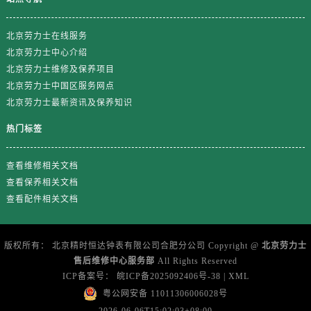
山东省潍坊市奎文区东风东街劳力士售后服务中心（需提前预约）
山东省枣庄市滕州市北辛路与善国路交叉口劳力士售后服务中心（需提前预约）
北京劳力士在线服务
山东省淄博市张店区金晶大道劳力士售后服务中心（需提前预约）
北京劳力士中心介绍
上海市黄浦区南京东路299号宏伊国际广场写字楼8层806室劳力士售后服务中心（需提前预约）
北京劳力士维修及保养项目
上海市徐汇区虹桥路3号港汇中心2座37层3705室劳力士售后服务中心（需提前预约）
北京劳力士中国区服务网点
浙江省杭州市上城区钱江路1366号华润大厦A座5层503-5室劳力士售后服务中心（需提前预约）
北京劳力士最新资讯及保养知识
浙江省湖州市吴兴区劳动路劳力士售后服务中心（需提前预约）
热门标签
浙江省嘉兴市南湖区广益路705号嘉兴世界贸易中心A座13层1304室劳力士售后服务中心（需提前预约）
浙江省金华市金东区东市南街777号金华万达广场4号楼22楼2209室劳力士售后服务中心（需提前预约）
查看维修相关文档
浙江省丽水市莲都区解放街劳力士售后服务中心（需提前预约）
查看保养相关文档
查看配件相关文档
浙江省宁波市江北区大闸南路500号来福士广场办公楼20层2009室劳力士售后服务中心（需提前预约）
浙江省衢州市柯城区上街劳力士售后服务中心（需提前预约）
浙江省绍兴市越城区胜利东路379号世茂天际中心写字楼8层805室劳力士售后服务中心（需提前预约）
版权所有： 北京精时恒达钟表有限公司合肥分公司 Copyright @
北京劳力士
浙江省舟山市定海区解放东路劳力士售后服务中心（需提前预约）
售后维修中心服务部
All Rights Reserved
ICP备案号：
皖ICP备2025092406号-38
|
XML
澳门特别行政区大堂区议事亭前地（新马路）劳力士售后服务中心（需提前预约）
粤公网安备 11011306006028号
澳门特别行政区风顺堂区南湾大马路劳力士售后服务中心（需提前预约）
2026-06-06T15:02:03+08:00