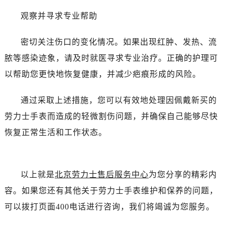
吉林省梅河口市新华街道梅河大街劳力士售后服务中心（需提前预约）
观察并寻求专业帮助
吉林省四平市铁东区紫气大路与南九经街交汇处劳力士售后服务中心（需提前预约）
吉林省松原市宁江区五环大街劳力士售后服务中心（需提前预约）
密切关注伤口的变化情况。如果出现红肿、发热、流
吉林省通化市东昌区环通乡江南大街劳力士售后服务中心（需提前预约）
脓等感染迹象，请及时就医寻求专业治疗。正确的护理可
吉林省延边市延吉市解放路劳力士售后服务中心（需提前预约）
以帮助您更快地恢复健康，并减少疤痕形成的风险。
辽宁省鞍山市铁东区站前街劳力士售后服务中心（需提前预约）
辽宁省本溪市平山区胜利路劳力士售后服务中心（需提前预约）
通过采取上述措施，您可以有效地处理因佩戴新买的
辽宁省朝阳市双塔区新华路劳力士售后服务中心（需提前预约）
劳力士手表而造成的轻微割伤问题，并确保自己能够尽快
辽宁省丹东市振兴区七经街劳力士售后服务中心（需提前预约）
辽宁省抚顺市新抚区东一路劳力士售后服务中心（需提前预约）
恢复正常生活和工作状态。
辽宁省阜新市海州区解放大街劳力士售后服务中心（需提前预约）
辽宁省葫芦岛市连山区中央路劳力士售后服务中心（需提前预约）
辽宁省锦州市古塔区中央大街劳力士售后服务中心（需提前预约）
以上就是
北京劳力士售后服务中心
为您分享的精彩内
辽宁省辽阳市白塔区新运大街劳力士售后服务中心（需提前预约）
容。如果您还有其他关于劳力士手表维护和保养的问题，
辽宁省盘锦市兴隆台区石油大街劳力士售后服务中心（需提前预约）
可以拨打页面400电话进行咨询，我们将竭诚为您服务。
辽宁省铁岭市银州区南马路劳力士售后服务中心（需提前预约）