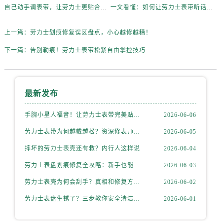
内蒙古自治区兴安盟市乌兰浩特市兴安大街劳力士售后服务中心（需提前预约）
自己动手调表带，让劳力士更贴合你的手腕
一文看懂：如何让劳力士表带听话贴合你的手腕
山西省大同市平城区迎宾街劳力士售后服务中心（需提前预约）
山西省晋城市城区黄华街劳力士售后服务中心（需提前预约）
上一篇：
劳力士划痕修复误区盘点，小心越修越糟！
山西省晋中市榆次区顺城街劳力士售后服务中心（需提前预约）
下一篇：
告别勒痕！劳力士表带松紧自由掌控技巧
山西省临汾市尧都区解放路劳力士售后服务中心（需提前预约）
山西省吕梁市离石区永宁中路与建设街交叉口劳力士售后服务中心（需提前预约）
山西省朔州市朔城区怡西路与鄯阳西街交汇处劳力士售后服务中心（需提前预约）
最新发布
山西省忻州市忻府区和平东街与七一南路交叉口劳力士售后服务中心（需提前预约）
山西省阳泉市郊区平阳东街与新城大道交叉口劳力士售后服务中心（需提前预约）
手腕小星人福音！让劳力士表带完美贴合的妙招
2026-06-06
山西省运城市盐湖区河东街劳力士售后服务中心（需提前预约）
劳力士表带为何越戴越松？资深修表师这样说
2026-06-05
山西省长治市潞州区英雄中路劳力士售后服务中心（需提前预约）
摔坏的劳力士表壳还有救？内行人这样说
2026-06-04
山西省太原市迎泽区迎泽街道解放路15号亨得利名表维修授权店3楼劳力士售后服务中心（需提前预约）
劳力士表盘划痕修复全攻略：新手也能轻松上手
2026-06-03
天津市和平区赤峰道136号天津国际金融中心26层2603室劳力士售后服务中心（需提前预约）
劳力士表壳为何会刮手？真相和修复方法全揭秘
2026-06-02
安徽省安庆市迎江区人民路劳力士售后服务中心（需提前预约）
安徽省蚌埠市蚌山区淮河路劳力士售后服务中心（需提前预约）
劳力士表盘生锈了？三步教你安全清洁不伤机芯
2026-06-01
安徽省亳州市谯城区魏武大道劳力士售后服务中心（需提前预约）