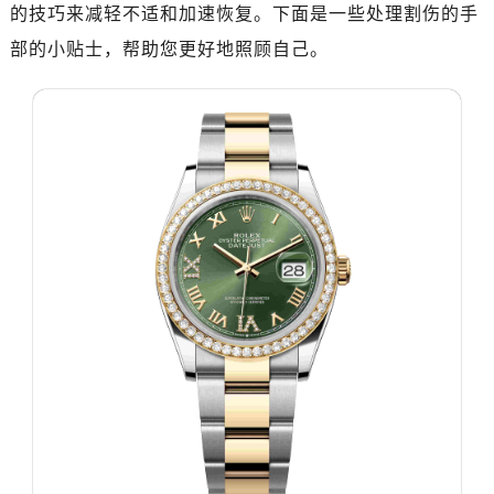
惠州市惠城区江北文昌一路7号华贸大厦写字楼1座30层05室（需提前预约）
的技巧来减轻不适和加速恢复。下面是一些处理割伤的手
厦门市思明区湖滨东路95号华润大厦写字楼B座11层1104室（需提前预约）
部的小贴士，帮助您更好地照顾自己。
福州市鼓楼区五四路128-1号恒力城写字楼15层03室（需提前预约）
成都市锦江区人民东路6号SAC东原中心写字楼24层2406B室（需提前预约）
重庆市江北区观音桥步行街2号融恒时代广场写字楼9层902室（需提前预约）
长沙市芙蓉区定王台街道建湘路393号世茂环球金融中心写字楼（芙蓉广场）10层13室（需提前预约）
郑州市二七区铭功路10号华润大厦写字楼29层2905室（需提前预约）
太原市迎泽区解放路15号亨得利名表服务中心（品牌授权店）3层整层（需提前预约）
沈阳市沈河区中街路137号亨得利名表服务中心（品牌授权店）1层整层（需提前预约）
沈阳市沈河区中街路83号亨得利名表服务中心（品牌授权店）1层整层（需提前预约）
乌鲁木齐市天山区红山路26号时代广场（CCMALL）C座17层17-B（需提前预约）
温州市鹿城区锦绣路1067号置信广场10层1015室（需提前预约）
哈尔滨市道里区友谊西路600号富力中心T2座写字楼29层03室（需提前预约，营业时间：8:30-18:30）
大连市中山区人民路15号国际金融大厦7层G室（需提前预约）
佛山市禅城区季华五路57号万科金融中心C座12层1205室（需提前预约）
东莞市东城街道鸿福东路1号民盈国贸中心T1写字楼9层907室（需提前预约）