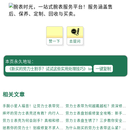
辽宁省营口市站前区市府路与渤海大街交叉口劳力士售后服务中心（需提前预约）
辽宁省沈阳市沈河区中街路137号亨得利名表维修授权店1楼劳力士售后服务中心（需提前预约）
辽宁省沈阳市沈河区中街路83号亨得利名表维修授权店1楼劳力士售后服务中心（需提前预约）
北京市朝阳区建国门外大街甲6号华熙国际中心D座11层1102室劳力士售后服务中心（需提前预约）
北京市东城区东长安街1号王府井东方广场W3座6层602室劳力士售后服务中心（需提前预约）
赞一下
去提问
河北省保定市竞秀区朝阳北大街北国先天下劳力士售后服务中心（需提前预约）
内蒙古自治区阿拉善盟市左旗土尔扈特大街劳力士售后服务中心（需提前预约）
内蒙古自治区巴彦淖尔市临河区新华街劳力士售后服务中心（需提前预约）
本页永久地址：
内蒙古自治区包头市青山区幸福路甲3号王府井百货名表维修劳力士售后服务中心（需提前预约）
一键复制
内蒙古自治区赤峰市红山区哈达街劳力士售后服务中心（需提前预约）
内蒙古自治区鄂尔多斯市东胜区伊金霍洛街劳力士售后服务中心（需提前预约）
内蒙古自治区呼伦贝尔市海拉尔区中央街劳力士售后服务中心（需提前预约）
相关文章
内蒙古自治区通辽市科尔沁区明仁大街劳力士售后服务中心（需提前预约）
手腕小星人福音！让劳力士表带完美贴合的妙招
劳力士表带为何越戴越松？资深修表师这样说
内蒙古自治区乌海市海勃湾区人民南路劳力士售后服务中心（需提前预约）
摔坏的劳力士表壳还有救？内行人这样说
劳力士表盘划痕修复全攻略：新手也能轻松上手
内蒙古自治区乌兰察布市集宁区恩和大街劳力士售后服务中心（需提前预约）
劳力士表壳为何会刮手？真相和修复方法全揭秘
劳力士表盘生锈了？三步教你安全清洁不伤机芯
内蒙古自治区锡林郭勒盟市锡林浩特市光明街与额尔敦路交叉口劳力士售后服务中心（需提前预约）
拯救你的劳力士！划痕修复不求人，效果惊艳
为什么刚买的劳力士表带这么紧？内行人这样说！