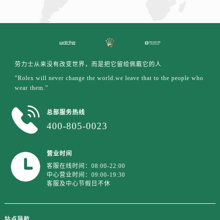
江西省九江市浔阳区浔阳路劳力士售后服务中心（需提前预约）
江西省南昌市红谷滩新区红谷中大道998号绿地双子塔（中央广场）A1座办公楼14层1407室劳力士售后服务中心（需提前预约）
江西省萍乡市安源区萍安北大道与康庄路交叉口劳力士售后服务中心（需提前预约）
江西省上饶市信州区滨江西路劳力士售后服务中心（需提前预约）
江西省新余市渝水区北湖西路劳力士售后服务中心（需提前预约）
劳力士从来没有改变世界，而是把它留给佩戴它的人
江西省宜春市袁州区中山中路劳力士售后服务中心（需提前预约）
"Rolex will never change the world.we leave that to the people who
江西省鹰潭市月湖区胜利东路劳力士售后服务中心（需提前预约）
wear them.”
山东省德州市德城区东风中路劳力士售后服务中心（需提前预约）
总部服务热线
山东省东营市东营区济南路劳力士售后服务中心（需提前预约）
400-805-0023
山东省济南市历下区经十路11111号华润中心写字楼（万象城）15层1508室劳力士售后服务中心（需提前预约）
山东省济宁市任城区太白楼路劳力士售后服务中心（需提前预约）
营业时间
山东省莱芜市文化南路8号银座商城名表维修一楼名表维修劳力士售后服务中心（需提前预约）
客服在线时间：08:00-22:00
山东省临沂市兰山区解放路劳力士售后服务中心（需提前预约）
中心营业时间：09:00-19:30
山东省日照市东港区烟台路劳力士售后服务中心（需提前预约）
客服及中心节假日不休
山东省泰安市泰山区财源街道泰山大街劳力士售后服务中心（需提前预约）
山东省威海市环翠区新威海路89号振华商厦一楼名表维修劳力士售后服务中心（需提前预约）
站点导航