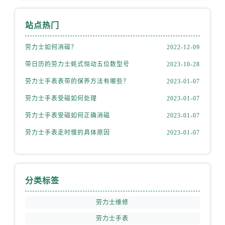
安徽省池州市贵池区长江路劳力士售后服务中心（需提前预约）
安徽省滁州市琅琊区南谯北路劳力士售后服务中心（需提前预约）
站点热门
安徽省阜阳市颍州区颍州北路劳力士售后服务中心（需提前预约）
安徽省淮北市相山区淮海路劳力士售后服务中心（需提前预约）
劳力士如何消磁？
2022-12-09
安徽省淮南市田家庵区国庆中路劳力士售后服务中心（需提前预约）
带日历的劳力士蚝式恒动五位数型号
2023-10-28
安徽省黄山市屯溪区黄山西路劳力士售后服务中心（需提前预约）
劳力士手表表带的保养方法有哪些？
2023-01-07
安徽省六安市金安区解放中路劳力士售后服务中心（需提前预约）
劳力士手表受磁如何处理
2023-01-07
安徽省马鞍山市雨山区湖南西路劳力士售后服务中心（需提前预约）
劳力士手表受磁如何正确消磁
2023-01-07
安徽省宿州市埇桥区人民中路劳力士售后服务中心（需提前预约）
安徽省铜陵市铜官区石城大道劳力士售后服务中心（需提前预约）
劳力士手表走时慢的具体原因
2023-01-07
安徽省芜湖市镜湖区中山路步行街劳力士售后服务中心（需提前预约）
安徽省宣城市宣州区叠嶂西路劳力士售后服务中心（需提前预约）
福建省龙岩市新罗区九一南路劳力士售后服务中心（需提前预约）
分类标签
福建省南平市建阳区人民西路劳力士售后服务中心（需提前预约）
福建省宁德市蕉城区天湖东路劳力士售后服务中心（需提前预约）
劳力士维修
福建省莆田市城厢区霞林街道荔华东大道劳力士售后服务中心（需提前预约）
劳力士手表