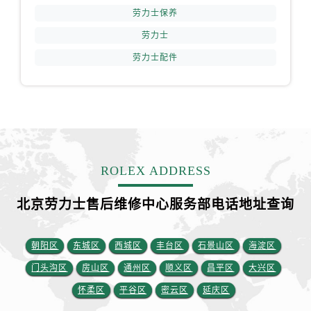
福建省三明市三元区东乾二路劳力士售后服务中心（需提前预约）
劳力士保养
福建省漳州市龙文区步港路劳力士售后服务中心（需提前预约）
劳力士
江苏省常州市新北区龙锦路1590号现代传媒中心5号楼10层1008室劳力士售后服务中心（需提前预约）
劳力士配件
江苏省淮安市清江浦区淮海北路劳力士售后服务中心（需提前预约）
江苏省连云港市海州区通灌北路劳力士售后服务中心（需提前预约）
江苏省南京市秦淮区中山南路1号南京中心22层22-C1-C3室劳力士售后服务中心（需提前预约）
江苏省宿迁市宿城区西湖路劳力士售后服务中心（需提前预约）
江苏省泰州市海陵区永定东路399号置地商务中心东塔（华润万象城）17层1706室劳力士售后服务中心（需提前预约）
江苏省徐州市鼓楼区淮海东路29号苏宁广场IFC国际金融中心35层3508室劳力士售后服务中心（需提前预约）
ROLEX ADDRESS
江苏省盐城市盐都区世纪大道5号盐城金融城写字楼1号楼16层1604室劳力士售后服务中心（需提前预约）
江苏省扬州市邗江区国展路29号星耀天地写字楼1号楼18层1803室劳力士售后服务中心（需提前预约）
北京劳力士售后维修中心服务部电话地址查询
江苏省镇江市京口区中山东路劳力士售后服务中心（需提前预约）
江西省抚州市临川区赣东大道劳力士售后服务中心（需提前预约）
朝阳区
东城区
西城区
丰台区
石景山区
海淀区
江西省赣州市章贡区文清路劳力士售后服务中心（需提前预约）
门头沟区
房山区
通州区
顺义区
昌平区
大兴区
江西省吉安市吉州区井冈山大道劳力士售后服务中心（需提前预约）
怀柔区
平谷区
密云区
延庆区
江西省景德镇市珠山区珠山中路劳力士售后服务中心（需提前预约）