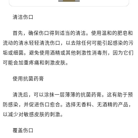
无锡市梁溪区人民中路139号恒隆广场写字楼1座11层1104室（需提前预约）
南通市崇川区工农路57号圆融广场写字楼16层1603室（需提前预约）
清洁伤口
苏州市苏州工业园区星港街199号苏州中心办公楼C座22层08室（需提前预约）
武汉市江汉区解放大道686号世界贸易大厦38层09室（需提前预约）
首先，确保伤口得到适当的清洁。使用温和的肥皂和
南宁市青秀区金湖路59号地王大厦12楼1224室（需提前预约）
流动的清水轻轻清洗伤口，以去除任何可能引起感染的污
合肥市蜀山区潜山路111号万象城华润大厦B座12楼03室（需提前预约）
垢或细菌。避免使用酒精或其他刺激性消毒剂，因为它们
泉州市丰泽区宝洲路729号浦西万达中心写字楼A座7楼709室（需提前预约）
可能会加重疼痛和刺激皮肤。
青岛市南区山东路6号华润大厦B座22层04室（需提前预约）
烟台市芝罘区胜利路139号万达金融中心A座907室（需提前预约）
使用抗菌药膏
长春市朝阳区西安大路727号中银大厦A座(旺进大厦)18层09室（需提前预约）
贵阳市南明区都司高架桥路33号亨特国际金融中心14楼14D（需提前预约）
清洗后，可以涂抹一层薄薄的抗菌药膏。这有助于预
昆明市盘龙区北京路928号同德昆明广场写字楼10层06室（需提前预约）
防感染，并促进伤口愈合。选择无香料、无酒精的产品，
石家庄市长安区中山东路39号勒泰中心写字楼B座13层07室（需提前预约）
以减少对敏感皮肤的刺激。
西安市碑林区南关正街88号华侨城长安国际中心E座6楼10室（需提前预约）
海口市龙华区金贸东路5号海口华润大厦B座17层1707室（需提前预约）
覆盖伤口
唐山市路南区新华东道100号万达广场写字楼A座10层1002室（需提前预约）