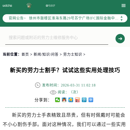
南京市秦淮区中山南路1号（新街口）南京中心写字楼22层C1-1室（需提前预约）

常州市新北区龙锦路1590号现代传媒中心写字楼5号楼10层1008室（需提前预约）
▲
官网公告>
徐州市鼓楼区淮海东路29号苏宁广场IFC国际金融中心写字楼35层3508室（需提前预约）
▼
扬州市邗江区国展路29号星耀天地写字楼1号楼18层1803室（需提前预约）
盐城市盐都区世纪大道5号盐城金融城写字楼1号楼16层1604室（需提前预约）
泰州市海陵区永定东路399号置地商务中心东塔写字楼（华润万象城）17层1706室（需提前预约）
宁波市江北区大闸南路500号来福士广场办公楼20层2009室（需提前预约）
当前位置：
首页
>
新闻/知识/问答
>
劳力士知识
>
杭州市上城区钱江路1366号华润大厦写字楼A座5层503-5室（需提前预约）
金华市金东区东市南街777号金华万达广场写字楼4号楼22层2209室（需提前预约）
新买的劳力士割手？试试这些实用处理技巧
绍兴市越城区胜利东路379号世茂天际中心写字楼8层805室（需提前预约）
嘉兴市南湖区广益路705号嘉兴世界贸易中心写字楼A座13层1304室（需提前预约）
发布时间：2026-03-31 11:02:18
南昌市红谷滩新区红谷中大道998号绿地双子塔（中央广场）A1座办公楼14层07室（需提前预约）
阅读：（
次）
济南市历下区经十路11111号华润中心写字楼（万象城）15层1508室（需提前预约）
分享到：
广州市天河区天河路230号万菱汇国际中心写字楼A塔7层704室（需提前预约）
新买的劳力士手表精致且昂贵，但有时佩戴时可能会
广州市越秀区环市东路371-375号世界贸易中心大厦南塔写字楼15层07室（需提前预约）
不小心割伤手部。面对这种情况，我们可以通过一些实用
深圳市罗湖区深南东路5001号华润大厦写字楼17层1701室（需提前预约）