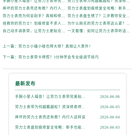
手腕小星人福音！让劳力士表带完美贴合的妙招
劳力士表带为何越戴越松？资深修表师这样说
内蒙古自治区通辽市科尔沁区明仁大街劳力士售后服务中心（需提前预约）
摔坏的劳力士表壳还有救？内行人这样说
劳力士表盘划痕修复全攻略：新手也能轻松上手
内蒙古自治区乌海市海勃湾区人民南路劳力士售后服务中心（需提前预约）
劳力士表壳为何会刮手？真相和修复方法全揭秘
劳力士表盘生锈了？三步教你安全清洁不伤机芯
内蒙古自治区乌兰察布市集宁区恩和大街劳力士售后服务中心（需提前预约）
拯救你的劳力士！划痕修复不求人，效果惊艳
为什么刚买的劳力士表带这么紧？内行人这样说！
内蒙古自治区锡林郭勒盟市锡林浩特市光明街与额尔敦路交叉口劳力士售后服务中心（需提前预约）
自己动手调表带，让劳力士更贴合你的手腕
一文看懂：如何让劳力士表带听话贴合你的手腕
内蒙古自治区兴安盟市乌兰浩特市兴安大街劳力士售后服务中心（需提前预约）
山西省大同市平城区迎宾街劳力士售后服务中心（需提前预约）
上一篇：
劳力士小磕小碰也得大修？真相让人意外！
山西省晋城市城区黄华街劳力士售后服务中心（需提前预约）
下一篇：
劳力士表带卡得慌？3分钟学会专业级调节技巧
山西省晋中市榆次区顺城街劳力士售后服务中心（需提前预约）
山西省临汾市尧都区解放路劳力士售后服务中心（需提前预约）
山西省吕梁市离石区永宁中路与建设街交叉口劳力士售后服务中心（需提前预约）
最新发布
山西省朔州市朔城区怡西路与鄯阳西街交汇处劳力士售后服务中心（需提前预约）
山西省忻州市忻府区和平东街与七一南路交叉口劳力士售后服务中心（需提前预约）
手腕小星人福音！让劳力士表带完美贴合的妙招
2026-06-06
山西省阳泉市郊区平阳东街与新城大道交叉口劳力士售后服务中心（需提前预约）
劳力士表带为何越戴越松？资深修表师这样说
2026-06-05
山西省运城市盐湖区河东街劳力士售后服务中心（需提前预约）
摔坏的劳力士表壳还有救？内行人这样说
2026-06-04
山西省长治市潞州区英雄中路劳力士售后服务中心（需提前预约）
劳力士表盘划痕修复全攻略：新手也能轻松上手
2026-06-03
山西省太原市迎泽区迎泽街道解放路15号亨得利名表维修授权店3楼劳力士售后服务中心（需提前预约）