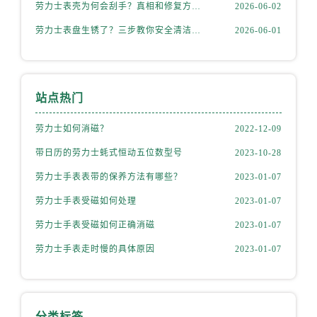
天津市和平区赤峰道136号天津国际金融中心26层2603室劳力士售后服务中心（需提前预约）
劳力士表壳为何会刮手？真相和修复方法全揭秘
2026-06-02
安徽省安庆市迎江区人民路劳力士售后服务中心（需提前预约）
劳力士表盘生锈了？三步教你安全清洁不伤机芯
2026-06-01
安徽省蚌埠市蚌山区淮河路劳力士售后服务中心（需提前预约）
安徽省亳州市谯城区魏武大道劳力士售后服务中心（需提前预约）
安徽省池州市贵池区长江路劳力士售后服务中心（需提前预约）
站点热门
安徽省滁州市琅琊区南谯北路劳力士售后服务中心（需提前预约）
安徽省阜阳市颍州区颍州北路劳力士售后服务中心（需提前预约）
劳力士如何消磁？
2022-12-09
安徽省淮北市相山区淮海路劳力士售后服务中心（需提前预约）
带日历的劳力士蚝式恒动五位数型号
2023-10-28
安徽省淮南市田家庵区国庆中路劳力士售后服务中心（需提前预约）
劳力士手表表带的保养方法有哪些？
2023-01-07
安徽省黄山市屯溪区黄山西路劳力士售后服务中心（需提前预约）
劳力士手表受磁如何处理
2023-01-07
安徽省六安市金安区解放中路劳力士售后服务中心（需提前预约）
安徽省马鞍山市雨山区湖南西路劳力士售后服务中心（需提前预约）
劳力士手表受磁如何正确消磁
2023-01-07
安徽省宿州市埇桥区人民中路劳力士售后服务中心（需提前预约）
劳力士手表走时慢的具体原因
2023-01-07
安徽省铜陵市铜官区石城大道劳力士售后服务中心（需提前预约）
安徽省芜湖市镜湖区中山路步行街劳力士售后服务中心（需提前预约）
安徽省宣城市宣州区叠嶂西路劳力士售后服务中心（需提前预约）
分类标签