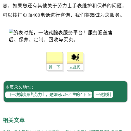
辽宁省锦州市古塔区中央大街劳力士售后服务中心（需提前预约）
容。如果您还有其他关于劳力士手表维护和保养的问题，
辽宁省辽阳市白塔区新运大街劳力士售后服务中心（需提前预约）
可以拨打页面400电话进行咨询，我们将竭诚为您服务。
辽宁省盘锦市兴隆台区石油大街劳力士售后服务中心（需提前预约）
辽宁省铁岭市银州区南马路劳力士售后服务中心（需提前预约）
辽宁省营口市站前区市府路与渤海大街交叉口劳力士售后服务中心（需提前预约）
辽宁省沈阳市沈河区中街路137号亨得利名表维修授权店1楼劳力士售后服务中心（需提前预约）
辽宁省沈阳市沈河区中街路83号亨得利名表维修授权店1楼劳力士售后服务中心（需提前预约）
北京市朝阳区建国门外大街甲6号华熙国际中心D座11层1102室劳力士售后服务中心（需提前预约）
赞一下
去提问
北京市东城区东长安街1号王府井东方广场W3座6层602室劳力士售后服务中心（需提前预约）
河北省保定市竞秀区朝阳北大街北国先天下劳力士售后服务中心（需提前预约）
内蒙古自治区阿拉善盟市左旗土尔扈特大街劳力士售后服务中心（需提前预约）
本页永久地址：
内蒙古自治区巴彦淖尔市临河区新华街劳力士售后服务中心（需提前预约）
一键复制
内蒙古自治区包头市青山区幸福路甲3号王府井百货名表维修劳力士售后服务中心（需提前预约）
内蒙古自治区赤峰市红山区哈达街劳力士售后服务中心（需提前预约）
内蒙古自治区鄂尔多斯市东胜区伊金霍洛街劳力士售后服务中心（需提前预约）
相关文章
内蒙古自治区呼伦贝尔市海拉尔区中央街劳力士售后服务中心（需提前预约）