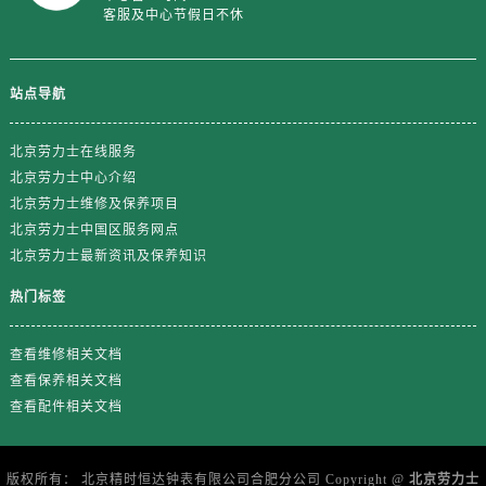
山东省临沂市兰山区解放路劳力士售后服务中心（需提前预约）
客服及中心节假日不休
山东省日照市东港区烟台路劳力士售后服务中心（需提前预约）
山东省泰安市泰山区财源街道泰山大街劳力士售后服务中心（需提前预约）
站点导航
山东省威海市环翠区新威海路89号振华商厦一楼名表维修劳力士售后服务中心（需提前预约）
山东省潍坊市奎文区东风东街劳力士售后服务中心（需提前预约）
北京劳力士在线服务
山东省枣庄市滕州市北辛路与善国路交叉口劳力士售后服务中心（需提前预约）
北京劳力士中心介绍
山东省淄博市张店区金晶大道劳力士售后服务中心（需提前预约）
北京劳力士维修及保养项目
上海市黄浦区南京东路299号宏伊国际广场写字楼8层806室劳力士售后服务中心（需提前预约）
北京劳力士中国区服务网点
上海市徐汇区虹桥路3号港汇中心2座37层3705室劳力士售后服务中心（需提前预约）
北京劳力士最新资讯及保养知识
浙江省杭州市上城区钱江路1366号华润大厦A座5层503-5室劳力士售后服务中心（需提前预约）
热门标签
浙江省湖州市吴兴区劳动路劳力士售后服务中心（需提前预约）
浙江省嘉兴市南湖区广益路705号嘉兴世界贸易中心A座13层1304室劳力士售后服务中心（需提前预约）
查看维修相关文档
浙江省金华市金东区东市南街777号金华万达广场4号楼22楼2209室劳力士售后服务中心（需提前预约）
查看保养相关文档
浙江省丽水市莲都区解放街劳力士售后服务中心（需提前预约）
查看配件相关文档
浙江省宁波市江北区大闸南路500号来福士广场办公楼20层2009室劳力士售后服务中心（需提前预约）
浙江省衢州市柯城区上街劳力士售后服务中心（需提前预约）
版权所有： 北京精时恒达钟表有限公司合肥分公司 Copyright @
北京劳力士