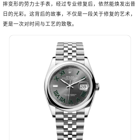
济南市历下区经十路11111号华润中心写字楼（万象城）15层1508室（需提前预约）
摔变形的劳力士手表，经过专业修复后，依然能焕发出昔
广州市天河区天河路230号万菱汇国际中心写字楼A塔7层704室（需提前预约）
日的光彩。这背后的故事，不仅是一段关于修复的艺术，
广州市越秀区环市东路371-375号世界贸易中心大厦南塔写字楼15层07室（需提前预约）
更是一次对时间与工艺的致敬。
深圳市罗湖区深南东路5001号华润大厦写字楼17层1701室（需提前预约）
惠州市惠城区江北文昌一路7号华贸大厦写字楼1座30层05室（需提前预约）
厦门市思明区湖滨东路95号华润大厦写字楼B座11层1104室（需提前预约）
福州市鼓楼区五四路128-1号恒力城写字楼15层03室（需提前预约）
成都市锦江区人民东路6号SAC东原中心写字楼24层2406B室（需提前预约）
重庆市江北区观音桥步行街2号融恒时代广场写字楼9层902室（需提前预约）
长沙市芙蓉区定王台街道建湘路393号世茂环球金融中心写字楼（芙蓉广场）10层13室（需提前预约）
郑州市二七区铭功路10号华润大厦写字楼29层2905室（需提前预约）
太原市迎泽区解放路15号亨得利名表服务中心（品牌授权店）3层整层（需提前预约）
沈阳市沈河区中街路137号亨得利名表服务中心（品牌授权店）1层整层（需提前预约）
沈阳市沈河区中街路83号亨得利名表服务中心（品牌授权店）1层整层（需提前预约）
乌鲁木齐市天山区红山路26号时代广场（CCMALL）C座17层17-B（需提前预约）
温州市鹿城区锦绣路1067号置信广场10层1015室（需提前预约）