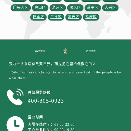
江西省抚州市临川区赣东大道劳力士售后服务中心（需提前预约）
门头沟区
房山区
通州区
顺义区
昌平区
大兴区
江西省赣州市章贡区文清路劳力士售后服务中心（需提前预约）
怀柔区
平谷区
密云区
延庆区
江西省吉安市吉州区井冈山大道劳力士售后服务中心（需提前预约）
江西省景德镇市珠山区珠山中路劳力士售后服务中心（需提前预约）
江西省九江市浔阳区浔阳路劳力士售后服务中心（需提前预约）
江西省南昌市红谷滩新区红谷中大道998号绿地双子塔（中央广场）A1座办公楼14层1407室劳力士售后服务中心（需提前预约）
江西省萍乡市安源区萍安北大道与康庄路交叉口劳力士售后服务中心（需提前预约）
江西省上饶市信州区滨江西路劳力士售后服务中心（需提前预约）
劳力士从来没有改变世界，而是把它留给佩戴它的人
江西省新余市渝水区北湖西路劳力士售后服务中心（需提前预约）
"Rolex will never change the world.we leave that to the people who
江西省宜春市袁州区中山中路劳力士售后服务中心（需提前预约）
wear them.”
江西省鹰潭市月湖区胜利东路劳力士售后服务中心（需提前预约）
山东省德州市德城区东风中路劳力士售后服务中心（需提前预约）
总部服务热线
400-805-0023
山东省东营市东营区济南路劳力士售后服务中心（需提前预约）
山东省济南市历下区经十路11111号华润中心写字楼（万象城）15层1508室劳力士售后服务中心（需提前预约）
山东省济宁市任城区太白楼路劳力士售后服务中心（需提前预约）
营业时间
客服在线时间：08:00-22:00
山东省莱芜市文化南路8号银座商城名表维修一楼名表维修劳力士售后服务中心（需提前预约）
中心营业时间：09:00-19:30