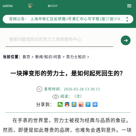
北京市朝阳区建国门外大街甲6号华熙国际中心写字楼D座11层1102室（需提前预约）

天津市和平区赤峰道136号天津国际金融中心写字楼26层2603室（需提前预约）
▲
官网公告>
上海市徐汇区虹桥路3号港汇中心写字楼2座37层3705室（需提前预约）
▼
上海市黄浦区南京东路299号宏伊国际广场写字楼8层806室（需提前预约）
南京市秦淮区中山南路1号（新街口）南京中心写字楼22层C1-1室（需提前预约）
常州市新北区龙锦路1590号现代传媒中心写字楼5号楼10层1008室（需提前预约）
徐州市鼓楼区淮海东路29号苏宁广场IFC国际金融中心写字楼35层3508室（需提前预约）
当前位置：
首页
>
新闻/知识/问答
>
劳力士知识
>
扬州市邗江区国展路29号星耀天地写字楼1号楼18层1803室（需提前预约）
盐城市盐都区世纪大道5号盐城金融城写字楼1号楼16层1604室（需提前预约）
一块摔变形的劳力士，是如何起死回生的？
泰州市海陵区永定东路399号置地商务中心东塔写字楼（华润万象城）17层1706室（需提前预约）
宁波市江北区大闸南路500号来福士广场办公楼20层2009室（需提前预约）
发布时间：2026-03-28 13:36:15
杭州市上城区钱江路1366号华润大厦写字楼A座5层503-5室（需提前预约）
阅读：（
次）
金华市金东区东市南街777号金华万达广场写字楼4号楼22层2209室（需提前预约）
分享到：
绍兴市越城区胜利东路379号世茂天际中心写字楼8层805室（需提前预约）
在手表的世界里，劳力士被视为经典与品质的象征。
嘉兴市南湖区广益路705号嘉兴世界贸易中心写字楼A座13层1304室（需提前预约）
然而，即便是如此尊贵的品牌，也难免会遇到意外。一块
南昌市红谷滩新区红谷中大道998号绿地双子塔（中央广场）A1座办公楼14层07室（需提前预约）