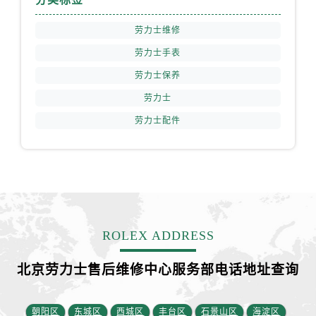
福建省龙岩市新罗区九一南路劳力士售后服务中心（需提前预约）
福建省南平市建阳区人民西路劳力士售后服务中心（需提前预约）
劳力士维修
福建省宁德市蕉城区天湖东路劳力士售后服务中心（需提前预约）
劳力士手表
福建省莆田市城厢区霞林街道荔华东大道劳力士售后服务中心（需提前预约）
劳力士保养
福建省三明市三元区东乾二路劳力士售后服务中心（需提前预约）
劳力士
福建省漳州市龙文区步港路劳力士售后服务中心（需提前预约）
劳力士配件
江苏省常州市新北区龙锦路1590号现代传媒中心5号楼10层1008室劳力士售后服务中心（需提前预约）
江苏省淮安市清江浦区淮海北路劳力士售后服务中心（需提前预约）
江苏省连云港市海州区通灌北路劳力士售后服务中心（需提前预约）
江苏省南京市秦淮区中山南路1号南京中心22层22-C1-C3室劳力士售后服务中心（需提前预约）
江苏省宿迁市宿城区西湖路劳力士售后服务中心（需提前预约）
江苏省泰州市海陵区永定东路399号置地商务中心东塔（华润万象城）17层1706室劳力士售后服务中心（需提前预约）
ROLEX ADDRESS
江苏省徐州市鼓楼区淮海东路29号苏宁广场IFC国际金融中心35层3508室劳力士售后服务中心（需提前预约）
江苏省盐城市盐都区世纪大道5号盐城金融城写字楼1号楼16层1604室劳力士售后服务中心（需提前预约）
北京劳力士售后维修中心服务部电话地址查询
江苏省扬州市邗江区国展路29号星耀天地写字楼1号楼18层1803室劳力士售后服务中心（需提前预约）
江苏省镇江市京口区中山东路劳力士售后服务中心（需提前预约）
朝阳区
东城区
西城区
丰台区
石景山区
海淀区