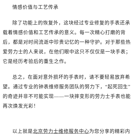
吉林省白城市洮北区明仁南街劳力士售后服务中心（需提前预约）
情感价值与工艺传承
吉林省白山市浑江区浑江大街劳力士售后服务中心（需提前预约）
吉林省吉林市船营区河南街劳力士售后服务中心（需提前预约）
除了功能上的恢复外，这块经过专业修复的手表还承
吉林省辽源市龙山区人民大街劳力士售后服务中心（需提前预约）
载着情感价值和工艺传承的意义。每一次精心打磨的背
吉林省梅河口市新华街道梅河大街劳力士售后服务中心（需提前预约）
后，都是对时间流逝中珍贵记忆的一种守护。对于那些热
吉林省四平市铁东区紫气大路与南九经街交汇处劳力士售后服务中心（需提前预约）
爱劳力士的人来说，在他们眼中这只不仅仅是一块手表；
吉林省松原市宁江区五环大街劳力士售后服务中心（需提前预约）
它是经历考验后的重生之作。
吉林省通化市东昌区环通乡江南大街劳力士售后服务中心（需提前预约）
吉林省延边市延吉市解放路劳力士售后服务中心（需提前预约）
总之，在面对意外损坏的手表时，请不要轻易放弃希
辽宁省鞍山市铁东区站前街劳力士售后服务中心（需提前预约）
望。通过专业的钟表维修服务团队的努力下，“起死回生”
辽宁省本溪市平山区胜利路劳力士售后服务中心（需提前预约）
辽宁省朝阳市双塔区新华路劳力士售后服务中心（需提前预约）
的奇迹并非不可能实现——一块摔变形的劳力士手表也能
辽宁省丹东市振兴区七经街劳力士售后服务中心（需提前预约）
再次焕发光彩！
辽宁省抚顺市新抚区东一路劳力士售后服务中心（需提前预约）
辽宁省阜新市海州区解放大街劳力士售后服务中心（需提前预约）
辽宁省葫芦岛市连山区中央路劳力士售后服务中心（需提前预约）
以上就是
北京劳力士维修服务中心
为您分享的精彩内