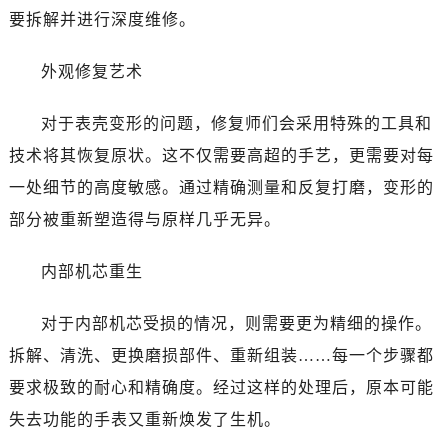
石家庄市长安区中山东路39号勒泰中心写字楼B座13层07室（需提前预约）
要拆解并进行深度维修。
西安市碑林区南关正街88号华侨城长安国际中心E座6楼10室（需提前预约）
海口市龙华区金贸东路5号海口华润大厦B座17层1707室（需提前预约）
外观修复艺术
唐山市路南区新华东道100号万达广场写字楼A座10层1002室（需提前预约）
台州市椒江区东海大道1800号腾达中心东1幢20楼2002室（需提前预约）
对于表壳变形的问题，修复师们会采用特殊的工具和
黑龙江省大庆市萨尔图区会战大街劳力士售后服务中心（需提前预约）
技术将其恢复原状。这不仅需要高超的手艺，更需要对每
黑龙江省鹤岗市向阳区红军路劳力士售后服务中心（需提前预约）
一处细节的高度敏感。通过精确测量和反复打磨，变形的
黑龙江省黑河市爱辉区中央街劳力士售后服务中心（需提前预约）
部分被重新塑造得与原样几乎无异。
黑龙江省鸡西市鸡冠区红军路劳力士售后服务中心（需提前预约）
黑龙江省佳木斯市向阳区长安路劳力士售后服务中心（需提前预约）
内部机芯重生
黑龙江省牡丹江市东安区太平路劳力士售后服务中心（需提前预约）
黑龙江省七台河市桃山区大同街劳力士售后服务中心（需提前预约）
对于内部机芯受损的情况，则需要更为精细的操作。
黑龙江省齐齐哈尔市龙沙区龙华路劳力士售后服务中心（需提前预约）
拆解、清洗、更换磨损部件、重新组装……每一个步骤都
黑龙江省双鸭山市尖山区新兴大街劳力士售后服务中心（需提前预约）
要求极致的耐心和精确度。经过这样的处理后，原本可能
黑龙江省绥化市北林区新华街与康庄路交叉口劳力士售后服务中心（需提前预约）
失去功能的手表又重新焕发了生机。
黑龙江省伊春市伊美区通河路劳力士售后服务中心（需提前预约）