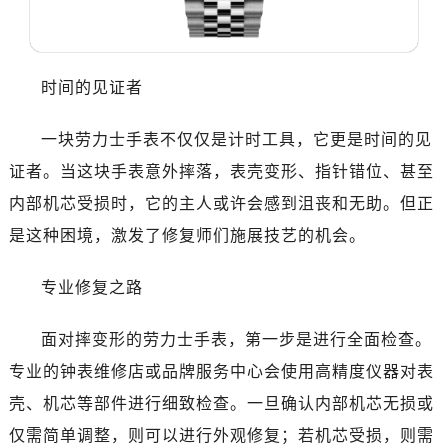
哈尔滨市道里区友谊西路600号富力中心T2座写字楼29层03室（需提前预约，营业时间：8:30-18:30）
大连市中山区人民路15号国际金融大厦7层G室（需提前预约）
佛山市禅城区季华五路57号万科金融中心C座12层1205室（需提前预约）
时间的见证者
东莞市东城街道鸿福东路1号民盈国贸中心T1写字楼9层907室（需提前预约）
无锡市梁溪区人民中路139号恒隆广场写字楼1座11层1104室（需提前预约）
一块劳力士手表不仅仅是计时工具，它更是时间的见
南通市崇川区工农路57号圆融广场写字楼16层1603室（需提前预约）
证者。当这块手表意外摔落，表壳变形、指针错位、甚至
苏州市苏州工业园区星港街199号苏州中心办公楼C座22层08室（需提前预约）
内部机芯受损时，它的主人或许会感到沮丧和无助。但正
武汉市江汉区解放大道686号世界贸易大厦38层09室（需提前预约）
南宁市青秀区金湖路59号地王大厦12楼1224室（需提前预约）
是这种困境，激发了修复师们施展技艺的机会。
合肥市蜀山区潜山路111号万象城华润大厦B座12楼03室（需提前预约）
专业修复之路
泉州市丰泽区宝洲路729号浦西万达中心写字楼A座7楼709室（需提前预约）
青岛市南区山东路6号华润大厦B座22层04室（需提前预约）
面对摔变形的劳力士手表，第一步是进行全面检查。
烟台市芝罘区胜利路139号万达金融中心A座907室（需提前预约）
专业的钟表维修店或品牌服务中心会使用高精度仪器对表
长春市朝阳区西安大路727号中银大厦A座(旺进大厦)18层09室（需提前预约）
贵阳市南明区都司高架桥路33号亨特国际金融中心14楼14D（需提前预约）
壳、机芯等部件进行细致检查。一旦确认内部机芯无损或
昆明市盘龙区北京路928号同德昆明广场写字楼10层06室（需提前预约）
仅需简单调整，则可以进行外观修复；若机芯受损，则需