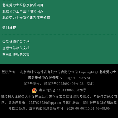
山东省临沂市兰山区解放路劳力士售后服务中心（需提前预约）
北京劳力士维修及保养项目
山东省日照市东港区烟台路劳力士售后服务中心（需提前预约）
北京劳力士中国区服务网点
山东省泰安市泰山区财源街道泰山大街劳力士售后服务中心（需提前预约）
北京劳力士最新资讯及保养知识
山东省威海市环翠区新威海路89号振华商厦一楼名表维修劳力士售后服务中心（需提前预约）
热门标签
山东省潍坊市奎文区东风东街劳力士售后服务中心（需提前预约）
山东省枣庄市滕州市北辛路与善国路交叉口劳力士售后服务中心（需提前预约）
查看维修相关文档
山东省淄博市张店区金晶大道劳力士售后服务中心（需提前预约）
查看保养相关文档
上海市黄浦区南京东路299号宏伊国际广场写字楼8层806室劳力士售后服务中心（需提前预约）
查看配件相关文档
上海市徐汇区虹桥路3号港汇中心2座37层3705室劳力士售后服务中心（需提前预约）
浙江省杭州市上城区钱江路1366号华润大厦A座5层503-5室劳力士售后服务中心（需提前预约）
版权所有： 北京精时恒达钟表有限公司合肥分公司 Copyright @
北京劳力士
浙江省湖州市吴兴区劳动路劳力士售后服务中心（需提前预约）
售后维修中心服务部
All Rights Reserved
浙江省嘉兴市南湖区广益路705号嘉兴世界贸易中心A座13层1304室劳力士售后服务中心（需提前预约）
ICP备案号：
皖ICP备2025092406号-38
|
XML
粤公网安备 11011306006028号
浙江省金华市金东区东市南街777号金华万达广场4号楼22楼2209室劳力士售后服务中心（需提前预约）
如权利人或知情人士发现本站内容存在事实错误或涉及版权、名誉权等侵权问
浙江省丽水市莲都区解放街劳力士售后服务中心（需提前预约）
题，请通过邮箱：2557628530@qq.com 与我们联系，我们将在收到通知后立
浙江省宁波市江北区大闸南路500号来福士广场办公楼20层2009室劳力士售后服务中心（需提前预约）
即依法处理。当前页面信息更新时间：2026-06-06T15:01:46+08:00
浙江省衢州市柯城区上街劳力士售后服务中心（需提前预约）