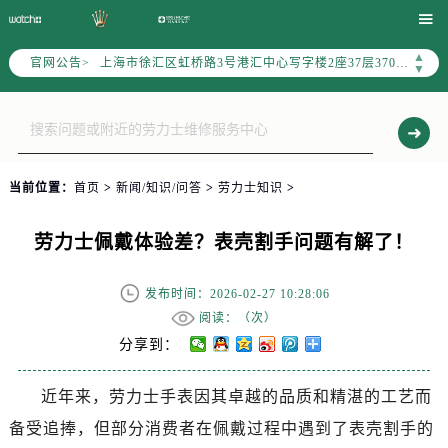
北京市朝阳区建国门外大街甲6号华熙国际中心写字楼D座11层1102室（需提前预约）

天津市和平区赤峰道136号天津国际金融中心写字楼26层2603室（需提前预约）
▲
官网公告>
上海市徐汇区虹桥路3号港汇中心写字楼2座37层3705室（需提前预约）
▼
上海市黄浦区南京东路299号宏伊国际广场写字楼8层806室（需提前预约）
南京市秦淮区中山南路1号（新街口）南京中心写字楼22层C1-1室（需提前预约）
常州市新北区龙锦路1590号现代传媒中心写字楼5号楼10层1008室（需提前预约）
徐州市鼓楼区淮海东路29号苏宁广场IFC国际金融中心写字楼35层3508室（需提前预约）
当前位置：
首页
>
新闻/知识/问答
>
劳力士知识
>
扬州市邗江区国展路29号星耀天地写字楼1号楼18层1803室（需提前预约）
盐城市盐都区世纪大道5号盐城金融城写字楼1号楼16层1604室（需提前预约）
劳力士佩戴体验差？表壳割手问题有解了！
泰州市海陵区永定东路399号置地商务中心东塔写字楼（华润万象城）17层1706室（需提前预约）
宁波市江北区大闸南路500号来福士广场办公楼20层2009室（需提前预约）
发布时间：2026-02-27 10:28:06
杭州市上城区钱江路1366号华润大厦写字楼A座5层503-5室（需提前预约）
阅读：（
次）
金华市金东区东市南街777号金华万达广场写字楼4号楼22层2209室（需提前预约）
分享到：
绍兴市越城区胜利东路379号世茂天际中心写字楼8层805室（需提前预约）
近年来，劳力士手表因其卓越的品质和精湛的工艺而
嘉兴市南湖区广益路705号嘉兴世界贸易中心写字楼A座13层1304室（需提前预约）
备受追捧，但部分消费者在佩戴过程中遇到了表壳割手的
南昌市红谷滩新区红谷中大道998号绿地双子塔（中央广场）A1座办公楼14层07室（需提前预约）