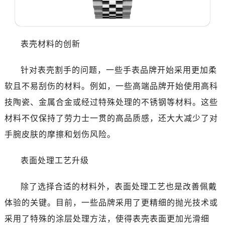
哈尔滨市道里区友谊西路600号富力中心T2座写字楼29层03室（需提前预约，营业时间：8:30-18:30）
大连市中山区人民路15号国际金融大厦7层G室（需提前预约）
佛山市禅城区季华五路57号万科金融中心C座12层1205室（需提前预约）
表壳材料的创新
东莞市东城街道鸿福东路1号民盈国贸中心T1写字楼9层907室（需提前预约）
无锡市梁溪区人民中路139号恒隆广场写字楼1座11层1104室（需提前预约）
针对表壳割手的问题，一些手表品牌开始采用更加柔
南通市崇川区工农路57号圆融广场写字楼16层1603室（需提前预约）
软且不易刮伤的材料。例如，一些高端品牌开始使用高科
苏州市苏州工业园区星港街199号苏州中心办公楼C座22层08室（需提前预约）
技陶瓷、金属合金或经过特殊处理的不锈钢等材料。这些
武汉市江汉区解放大道686号世界贸易大厦38层09室（需提前预约）
南宁市青秀区金湖路59号地王大厦12楼1224室（需提前预约）
材料不仅保持了劳力士一贯的高品质感，还大大减少了对
合肥市蜀山区潜山路111号万象城华润大厦B座12楼03室（需提前预约）
手腕皮肤的摩擦和划伤风险。
泉州市丰泽区宝洲路729号浦西万达中心写字楼A座7楼709室（需提前预约）
青岛市南区山东路6号华润大厦B座22层04室（需提前预约）
表面处理工艺升级
烟台市芝罘区胜利路139号万达金融中心A座907室（需提前预约）
除了选择合适的材料外，表面处理工艺也是改善佩戴
长春市朝阳区西安大路727号中银大厦A座(旺进大厦)18层09室（需提前预约）
贵阳市南明区都司高架桥路33号亨特国际金融中心14楼14D（需提前预约）
体验的关键。目前，一些品牌采用了更精细的抛光技术或
昆明市盘龙区北京路928号同德昆明广场写字楼10层06室（需提前预约）
采用了特殊的涂层处理方法，使得表壳表面更加光滑细