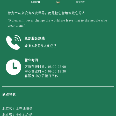
江西省抚州市临川区赣东大道劳力士售后服务中心（需提前预约）
江西省赣州市章贡区文清路劳力士售后服务中心（需提前预约）
劳力士从来没有改变世界，而是把它留给佩戴它的人
江西省吉安市吉州区井冈山大道劳力士售后服务中心（需提前预约）
"Rolex will never change the world.we leave that to the people who
江西省景德镇市珠山区珠山中路劳力士售后服务中心（需提前预约）
wear them.”
江西省九江市浔阳区浔阳路劳力士售后服务中心（需提前预约）
江西省南昌市红谷滩新区红谷中大道998号绿地双子塔（中央广场）A1座办公楼14层1407室劳力士售后服务中心（需提前预约）
总部服务热线
400-805-0023
江西省萍乡市安源区萍安北大道与康庄路交叉口劳力士售后服务中心（需提前预约）
江西省上饶市信州区滨江西路劳力士售后服务中心（需提前预约）
江西省新余市渝水区北湖西路劳力士售后服务中心（需提前预约）
营业时间
客服在线时间：08:00-22:00
江西省宜春市袁州区中山中路劳力士售后服务中心（需提前预约）
中心营业时间：09:00-19:30
江西省鹰潭市月湖区胜利东路劳力士售后服务中心（需提前预约）
客服及中心节假日不休
山东省德州市德城区东风中路劳力士售后服务中心（需提前预约）
山东省东营市东营区济南路劳力士售后服务中心（需提前预约）
站点导航
山东省济南市历下区经十路11111号华润中心写字楼（万象城）15层1508室劳力士售后服务中心（需提前预约）
山东省济宁市任城区太白楼路劳力士售后服务中心（需提前预约）
北京劳力士在线服务
山东省莱芜市文化南路8号银座商城名表维修一楼名表维修劳力士售后服务中心（需提前预约）
北京劳力士中心介绍