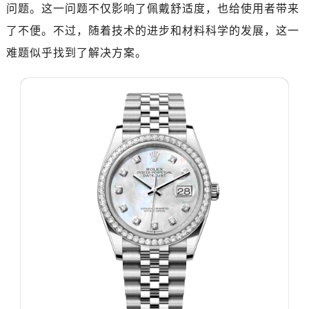
济南市历下区经十路11111号华润中心写字楼（万象城）15层1508室（需提前预约）
问题。这一问题不仅影响了佩戴舒适度，也给使用者带来
广州市天河区天河路230号万菱汇国际中心写字楼A塔7层704室（需提前预约）
了不便。不过，随着技术的进步和材料科学的发展，这一
广州市越秀区环市东路371-375号世界贸易中心大厦南塔写字楼15层07室（需提前预约）
难题似乎找到了解决方案。
深圳市罗湖区深南东路5001号华润大厦写字楼17层1701室（需提前预约）
惠州市惠城区江北文昌一路7号华贸大厦写字楼1座30层05室（需提前预约）
厦门市思明区湖滨东路95号华润大厦写字楼B座11层1104室（需提前预约）
福州市鼓楼区五四路128-1号恒力城写字楼15层03室（需提前预约）
成都市锦江区人民东路6号SAC东原中心写字楼24层2406B室（需提前预约）
重庆市江北区观音桥步行街2号融恒时代广场写字楼9层902室（需提前预约）
长沙市芙蓉区定王台街道建湘路393号世茂环球金融中心写字楼（芙蓉广场）10层13室（需提前预约）
郑州市二七区铭功路10号华润大厦写字楼29层2905室（需提前预约）
太原市迎泽区解放路15号亨得利名表服务中心（品牌授权店）3层整层（需提前预约）
沈阳市沈河区中街路137号亨得利名表服务中心（品牌授权店）1层整层（需提前预约）
沈阳市沈河区中街路83号亨得利名表服务中心（品牌授权店）1层整层（需提前预约）
乌鲁木齐市天山区红山路26号时代广场（CCMALL）C座17层17-B（需提前预约）
温州市鹿城区锦绣路1067号置信广场10层1015室（需提前预约）