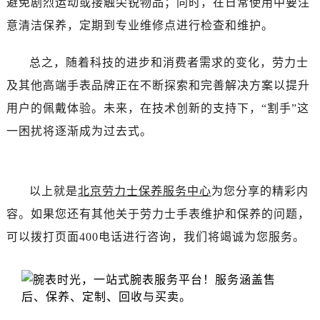
避免剧烈运动或接触尖锐物品；同时，在日常使用中要注
吉林省白城市洮北区明仁南街劳力士售后服务中心（需提前预约）
意清洁保养，定期到专业维修点进行检查和维护。
吉林省白山市浑江区浑江大街劳力士售后服务中心（需提前预约）
吉林省吉林市船营区河南街劳力士售后服务中心（需提前预约）
总之，随着科技的进步和消费者需求的变化，劳力士
吉林省辽源市龙山区人民大街劳力士售后服务中心（需提前预约）
及其他高端手表品牌正在不断探索和完善解决方案以提升
吉林省梅河口市新华街道梅河大街劳力士售后服务中心（需提前预约）
吉林省四平市铁东区紫气大路与南九经街交汇处劳力士售后服务中心（需提前预约）
用户的佩戴体验。未来，在技术创新的支持下，“割手”这
吉林省松原市宁江区五环大街劳力士售后服务中心（需提前预约）
一困扰将逐渐成为过去式。
吉林省通化市东昌区环通乡江南大街劳力士售后服务中心（需提前预约）
吉林省延边市延吉市解放路劳力士售后服务中心（需提前预约）
辽宁省鞍山市铁东区站前街劳力士售后服务中心（需提前预约）
以上就是
北京劳力士保养服务中心
为您分享的精彩内
辽宁省本溪市平山区胜利路劳力士售后服务中心（需提前预约）
容。如果您还有其他关于劳力士手表维护和保养的问题，
辽宁省朝阳市双塔区新华路劳力士售后服务中心（需提前预约）
可以拨打页面400电话进行咨询，我们将竭诚为您服务。
辽宁省丹东市振兴区七经街劳力士售后服务中心（需提前预约）
辽宁省抚顺市新抚区东一路劳力士售后服务中心（需提前预约）
辽宁省阜新市海州区解放大街劳力士售后服务中心（需提前预约）
辽宁省葫芦岛市连山区中央路劳力士售后服务中心（需提前预约）