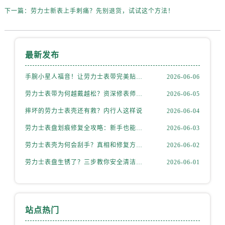
内蒙古自治区通辽市科尔沁区明仁大街劳力士售后服务中心（需提前预约）
下一篇：
劳力士新表上手刺痛？先别退货，试试这个方法！
内蒙古自治区乌海市海勃湾区人民南路劳力士售后服务中心（需提前预约）
内蒙古自治区乌兰察布市集宁区恩和大街劳力士售后服务中心（需提前预约）
内蒙古自治区锡林郭勒盟市锡林浩特市光明街与额尔敦路交叉口劳力士售后服务中心（需提前预约）
最新发布
内蒙古自治区兴安盟市乌兰浩特市兴安大街劳力士售后服务中心（需提前预约）
山西省大同市平城区迎宾街劳力士售后服务中心（需提前预约）
手腕小星人福音！让劳力士表带完美贴合的妙招
2026-06-06
山西省晋城市城区黄华街劳力士售后服务中心（需提前预约）
劳力士表带为何越戴越松？资深修表师这样说
2026-06-05
山西省晋中市榆次区顺城街劳力士售后服务中心（需提前预约）
摔坏的劳力士表壳还有救？内行人这样说
2026-06-04
山西省临汾市尧都区解放路劳力士售后服务中心（需提前预约）
劳力士表盘划痕修复全攻略：新手也能轻松上手
2026-06-03
山西省吕梁市离石区永宁中路与建设街交叉口劳力士售后服务中心（需提前预约）
山西省朔州市朔城区怡西路与鄯阳西街交汇处劳力士售后服务中心（需提前预约）
劳力士表壳为何会刮手？真相和修复方法全揭秘
2026-06-02
山西省忻州市忻府区和平东街与七一南路交叉口劳力士售后服务中心（需提前预约）
劳力士表盘生锈了？三步教你安全清洁不伤机芯
2026-06-01
山西省阳泉市郊区平阳东街与新城大道交叉口劳力士售后服务中心（需提前预约）
山西省运城市盐湖区河东街劳力士售后服务中心（需提前预约）
山西省长治市潞州区英雄中路劳力士售后服务中心（需提前预约）
站点热门
山西省太原市迎泽区迎泽街道解放路15号亨得利名表维修授权店3楼劳力士售后服务中心（需提前预约）