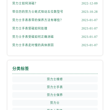
天津市和平区赤峰道136号天津国际金融中心26层2603室劳力士售后服务中心（需提前预约）
劳力士如何消磁？
2022-12-09
安徽省安庆市迎江区人民路劳力士售后服务中心（需提前预约）
带日历的劳力士蚝式恒动五位数型号
2023-10-28
安徽省蚌埠市蚌山区淮河路劳力士售后服务中心（需提前预约）
劳力士手表表带的保养方法有哪些？
2023-01-07
安徽省亳州市谯城区魏武大道劳力士售后服务中心（需提前预约）
劳力士手表受磁如何处理
2023-01-07
安徽省池州市贵池区长江路劳力士售后服务中心（需提前预约）
安徽省滁州市琅琊区南谯北路劳力士售后服务中心（需提前预约）
劳力士手表受磁如何正确消磁
2023-01-07
安徽省阜阳市颍州区颍州北路劳力士售后服务中心（需提前预约）
劳力士手表走时慢的具体原因
2023-01-07
安徽省淮北市相山区淮海路劳力士售后服务中心（需提前预约）
安徽省淮南市田家庵区国庆中路劳力士售后服务中心（需提前预约）
安徽省黄山市屯溪区黄山西路劳力士售后服务中心（需提前预约）
分类标签
安徽省六安市金安区解放中路劳力士售后服务中心（需提前预约）
安徽省马鞍山市雨山区湖南西路劳力士售后服务中心（需提前预约）
劳力士维修
安徽省宿州市埇桥区人民中路劳力士售后服务中心（需提前预约）
劳力士手表
安徽省铜陵市铜官区石城大道劳力士售后服务中心（需提前预约）
劳力士保养
安徽省芜湖市镜湖区中山路步行街劳力士售后服务中心（需提前预约）
劳力士
安徽省宣城市宣州区叠嶂西路劳力士售后服务中心（需提前预约）