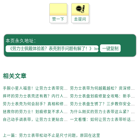
辽宁省锦州市古塔区中央大街劳力士售后服务中心（需提前预约）
辽宁省辽阳市白塔区新运大街劳力士售后服务中心（需提前预约）
赞一下
去提问
辽宁省盘锦市兴隆台区石油大街劳力士售后服务中心（需提前预约）
辽宁省铁岭市银州区南马路劳力士售后服务中心（需提前预约）
辽宁省营口市站前区市府路与渤海大街交叉口劳力士售后服务中心（需提前预约）
本页永久地址：
辽宁省沈阳市沈河区中街路137号亨得利名表维修授权店1楼劳力士售后服务中心（需提前预约）
一键复制
辽宁省沈阳市沈河区中街路83号亨得利名表维修授权店1楼劳力士售后服务中心（需提前预约）
北京市朝阳区建国门外大街甲6号华熙国际中心D座11层1102室劳力士售后服务中心（需提前预约）
北京市东城区东长安街1号王府井东方广场W3座6层602室劳力士售后服务中心（需提前预约）
相关文章
河北省保定市竞秀区朝阳北大街北国先天下劳力士售后服务中心（需提前预约）
手腕小星人福音！让劳力士表带完美贴合的妙招
劳力士表带为何越戴越松？资深修表师这样说
内蒙古自治区阿拉善盟市左旗土尔扈特大街劳力士售后服务中心（需提前预约）
摔坏的劳力士表壳还有救？内行人这样说
劳力士表盘划痕修复全攻略：新手也能轻松上手
内蒙古自治区巴彦淖尔市临河区新华街劳力士售后服务中心（需提前预约）
劳力士表壳为何会刮手？真相和修复方法全揭秘
劳力士表盘生锈了？三步教你安全清洁不伤机芯
内蒙古自治区包头市青山区幸福路甲3号王府井百货名表维修劳力士售后服务中心（需提前预约）
拯救你的劳力士！划痕修复不求人，效果惊艳
为什么刚买的劳力士表带这么紧？内行人这样说！
内蒙古自治区赤峰市红山区哈达街劳力士售后服务中心（需提前预约）
自己动手调表带，让劳力士更贴合你的手腕
一文看懂：如何让劳力士表带听话贴合你的手腕
内蒙古自治区鄂尔多斯市东胜区伊金霍洛街劳力士售后服务中心（需提前预约）
内蒙古自治区呼伦贝尔市海拉尔区中央街劳力士售后服务中心（需提前预约）
上一篇：
劳力士表带松动不止是尺寸问题，原因在这里