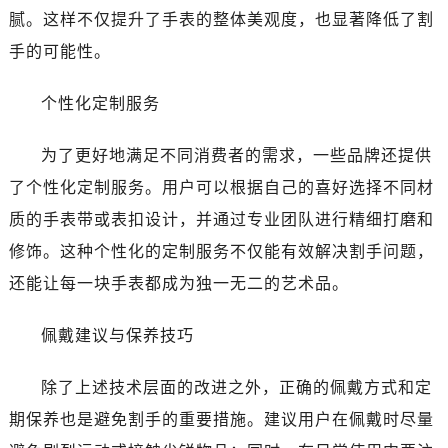
石家庄市长安区中山东路39号勒泰中心写字楼B座13层07室（需提前预约）
腻。这样不仅提升了手表的整体美观度，也显著降低了割
西安市碑林区南关正街88号华侨城长安国际中心E座6楼10室（需提前预约）
手的可能性。
海口市龙华区金贸东路5号海口华润大厦B座17层1707室（需提前预约）
唐山市路南区新华东道100号万达广场写字楼A座10层1002室（需提前预约）
个性化定制服务
台州市椒江区东海大道1800号腾达中心东1幢20楼2002室（需提前预约）
黑龙江省大庆市萨尔图区会战大街劳力士售后服务中心（需提前预约）
为了更好地满足不同消费者的需求，一些品牌还提供
黑龙江省鹤岗市向阳区红军路劳力士售后服务中心（需提前预约）
了个性化定制服务。用户可以根据自己的喜好选择不同材
黑龙江省黑河市爱辉区中央街劳力士售后服务中心（需提前预约）
质的手表带或表扣设计，并通过专业团队进行精细打磨和
黑龙江省鸡西市鸡冠区红军路劳力士售后服务中心（需提前预约）
修饰。这种个性化的定制服务不仅能有效解决割手问题，
黑龙江省佳木斯市向阳区长安路劳力士售后服务中心（需提前预约）
还能让每一块手表都成为独一无二的艺术品。
黑龙江省牡丹江市东安区太平路劳力士售后服务中心（需提前预约）
黑龙江省七台河市桃山区大同街劳力士售后服务中心（需提前预约）
佩戴建议与保养技巧
黑龙江省齐齐哈尔市龙沙区龙华路劳力士售后服务中心（需提前预约）
黑龙江省双鸭山市尖山区新兴大街劳力士售后服务中心（需提前预约）
除了上述技术层面的改进之外，正确的佩戴方式和定
黑龙江省绥化市北林区新华街与康庄路交叉口劳力士售后服务中心（需提前预约）
期保养也是避免割手的重要措施。建议用户在佩戴时尽量
黑龙江省伊春市伊美区通河路劳力士售后服务中心（需提前预约）