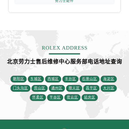
劳力士配件
福建省龙岩市新罗区九一南路劳力士售后服务中心（需提前预约）
福建省南平市建阳区人民西路劳力士售后服务中心（需提前预约）
福建省宁德市蕉城区天湖东路劳力士售后服务中心（需提前预约）
福建省莆田市城厢区霞林街道荔华东大道劳力士售后服务中心（需提前预约）
福建省三明市三元区东乾二路劳力士售后服务中心（需提前预约）
福建省漳州市龙文区步港路劳力士售后服务中心（需提前预约）
ROLEX ADDRESS
江苏省常州市新北区龙锦路1590号现代传媒中心5号楼10层1008室劳力士售后服务中心（需提前预约）
江苏省淮安市清江浦区淮海北路劳力士售后服务中心（需提前预约）
北京劳力士售后维修中心服务部电话地址查询
江苏省连云港市海州区通灌北路劳力士售后服务中心（需提前预约）
江苏省南京市秦淮区中山南路1号南京中心22层22-C1-C3室劳力士售后服务中心（需提前预约）
朝阳区
东城区
西城区
丰台区
石景山区
海淀区
江苏省宿迁市宿城区西湖路劳力士售后服务中心（需提前预约）
门头沟区
房山区
通州区
顺义区
昌平区
大兴区
江苏省泰州市海陵区永定东路399号置地商务中心东塔（华润万象城）17层1706室劳力士售后服务中心（需提前预约）
怀柔区
平谷区
密云区
延庆区
江苏省徐州市鼓楼区淮海东路29号苏宁广场IFC国际金融中心35层3508室劳力士售后服务中心（需提前预约）
江苏省盐城市盐都区世纪大道5号盐城金融城写字楼1号楼16层1604室劳力士售后服务中心（需提前预约）
江苏省扬州市邗江区国展路29号星耀天地写字楼1号楼18层1803室劳力士售后服务中心（需提前预约）
江苏省镇江市京口区中山东路劳力士售后服务中心（需提前预约）