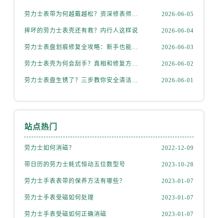
安徽省安庆市迎江区人民路劳力士售后服务中心（需提前预约）
劳力士表带为何越戴越松？资深修表师这样说
2026-06-05
安徽省蚌埠市蚌山区淮河路劳力士售后服务中心（需提前预约）
摔坏的劳力士表壳还有救？内行人这样说
2026-06-04
安徽省亳州市谯城区魏武大道劳力士售后服务中心（需提前预约）
劳力士表盘划痕修复全攻略：新手也能轻松上手
2026-06-03
安徽省池州市贵池区长江路劳力士售后服务中心（需提前预约）
劳力士表壳为何会刮手？真相和修复方法全揭秘
2026-06-02
安徽省滁州市琅琊区南谯北路劳力士售后服务中心（需提前预约）
劳力士表盘生锈了？三步教你安全清洁不伤机芯
2026-06-01
安徽省阜阳市颍州区颍州北路劳力士售后服务中心（需提前预约）
安徽省淮北市相山区淮海路劳力士售后服务中心（需提前预约）
安徽省淮南市田家庵区国庆中路劳力士售后服务中心（需提前预约）
安徽省黄山市屯溪区黄山西路劳力士售后服务中心（需提前预约）
站点热门
安徽省六安市金安区解放中路劳力士售后服务中心（需提前预约）
劳力士如何消磁？
2022-12-09
安徽省马鞍山市雨山区湖南西路劳力士售后服务中心（需提前预约）
安徽省宿州市埇桥区人民中路劳力士售后服务中心（需提前预约）
带日历的劳力士蚝式恒动五位数型号
2023-10-28
安徽省铜陵市铜官区石城大道劳力士售后服务中心（需提前预约）
劳力士手表表带的保养方法有哪些？
2023-01-07
安徽省芜湖市镜湖区中山路步行街劳力士售后服务中心（需提前预约）
劳力士手表受磁如何处理
2023-01-07
安徽省宣城市宣州区叠嶂西路劳力士售后服务中心（需提前预约）
劳力士手表受磁如何正确消磁
2023-01-07
福建省龙岩市新罗区九一南路劳力士售后服务中心（需提前预约）