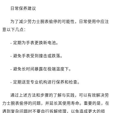
吉林省白山市浑江区浑江大街劳力士售后服务中心（需提前预约）
日常保养建议
吉林省吉林市船营区河南街劳力士售后服务中心（需提前预约）
吉林省辽源市龙山区人民大街劳力士售后服务中心（需提前预约）
为了减少劳力士腕表偷停的可能性，日常使用中应注
吉林省梅河口市新华街道梅河大街劳力士售后服务中心（需提前预约）
意以下几点：
吉林省四平市铁东区紫气大路与南九经街交汇处劳力士售后服务中心（需提前预约）
吉林省松原市宁江区五环大街劳力士售后服务中心（需提前预约）
- 定期为手表更换新电池。
吉林省通化市东昌区环通乡江南大街劳力士售后服务中心（需提前预约）
- 避免手表受到撞击或跌落。
吉林省延边市延吉市解放路劳力士售后服务中心（需提前预约）
辽宁省鞍山市铁东区站前街劳力士售后服务中心（需提前预约）
- 避免长时间暴露在极端温度下。
辽宁省本溪市平山区胜利路劳力士售后服务中心（需提前预约）
辽宁省朝阳市双塔区新华路劳力士售后服务中心（需提前预约）
- 定期送至专业机构进行保养和检查。
辽宁省丹东市振兴区七经街劳力士售后服务中心（需提前预约）
辽宁省抚顺市新抚区东一路劳力士售后服务中心（需提前预约）
通过上述方法和步骤的了解与实践，可以有效解决劳
辽宁省阜新市海州区解放大街劳力士售后服务中心（需提前预约）
力士腕表偷停的问题，并延长其使用寿命。重要的是，在
辽宁省葫芦岛市连山区中央路劳力士售后服务中心（需提前预约）
遇到复杂问题时不要自行拆解修理，以免造成更大的损
辽宁省锦州市古塔区中央大街劳力士售后服务中心（需提前预约）