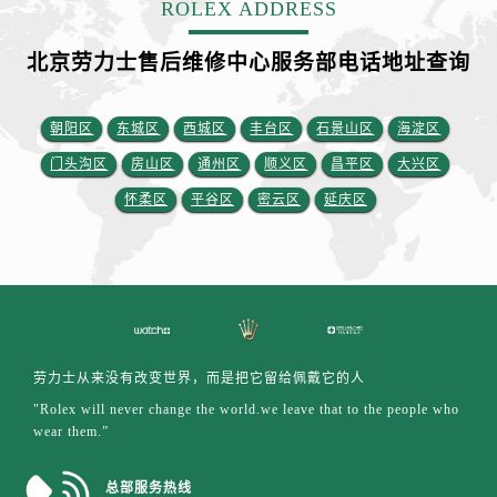
ROLEX ADDRESS
江西省赣州市章贡区文清路劳力士售后服务中心（需提前预约）
北京劳力士售后维修中心服务部电话地址查询
江西省吉安市吉州区井冈山大道劳力士售后服务中心（需提前预约）
江西省景德镇市珠山区珠山中路劳力士售后服务中心（需提前预约）
江西省九江市浔阳区浔阳路劳力士售后服务中心（需提前预约）
朝阳区
东城区
西城区
丰台区
石景山区
海淀区
江西省南昌市红谷滩新区红谷中大道998号绿地双子塔（中央广场）A1座办公楼14层1407室劳力士售后服务中心（需提前预约）
门头沟区
房山区
通州区
顺义区
昌平区
大兴区
江西省萍乡市安源区萍安北大道与康庄路交叉口劳力士售后服务中心（需提前预约）
怀柔区
平谷区
密云区
延庆区
江西省上饶市信州区滨江西路劳力士售后服务中心（需提前预约）
江西省新余市渝水区北湖西路劳力士售后服务中心（需提前预约）
江西省宜春市袁州区中山中路劳力士售后服务中心（需提前预约）
江西省鹰潭市月湖区胜利东路劳力士售后服务中心（需提前预约）
山东省德州市德城区东风中路劳力士售后服务中心（需提前预约）
山东省东营市东营区济南路劳力士售后服务中心（需提前预约）
劳力士从来没有改变世界，而是把它留给佩戴它的人
山东省济南市历下区经十路11111号华润中心写字楼（万象城）15层1508室劳力士售后服务中心（需提前预约）
"Rolex will never change the world.we leave that to the people who
wear them.”
山东省济宁市任城区太白楼路劳力士售后服务中心（需提前预约）
山东省莱芜市文化南路8号银座商城名表维修一楼名表维修劳力士售后服务中心（需提前预约）
总部服务热线
山东省临沂市兰山区解放路劳力士售后服务中心（需提前预约）