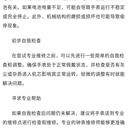
池有关。如果电池电量不足，可能会导致手表运行不稳定
大连市中山区人民路15号国际金融大厦7层G室（需提前预约）
佛山市禅城区季华五路57号万科金融中心C座12层1205室（需提前预约）
或完全停止。此外，机械结构的磨损或损坏也可能导致偷
东莞市东城街道鸿福东路1号民盈国贸中心T1写字楼9层907室（需提前预约）
停现象。
无锡市梁溪区人民中路139号恒隆广场写字楼1座11层1104室（需提前预约）
南通市崇川区工农路57号圆融广场写字楼16层1603室（需提前预约）
初步自我检查
苏州市苏州工业园区星港街199号苏州中心办公楼C座22层08室（需提前预约）
在尝试专业维修之前，可以先进行一些简单的自我检
武汉市江汉区解放大道686号世界贸易大厦38层09室（需提前预约）
南宁市青秀区金湖路59号地王大厦12楼1224室（需提前预约）
查和调整。确保手表处于正常佩戴状态，并检查是否有灰
合肥市蜀山区潜山路111号万象城华润大厦B座12楼03室（需提前预约）
尘或杂质进入机芯影响其正常运转。轻微的调整有时就能
泉州市丰泽区宝洲路729号浦西万达中心写字楼A座7楼709室（需提前预约）
解决问题。
青岛市南区山东路6号华润大厦B座22层04室（需提前预约）
烟台市芝罘区胜利路139号万达金融中心A座907室（需提前预约）
寻求专业帮助
长春市朝阳区西安大路727号中银大厦A座(旺进大厦)18层09室（需提前预约）
贵阳市南明区都司高架桥路33号亨特国际金融中心14楼14D（需提前预约）
如果自我检查后问题仍未解决，建议将手表送到专业
昆明市盘龙区北京路928号同德昆明广场写字楼10层06室（需提前预约）
的维修点进行检查和维修。专业的钟表维修师能够更准确
石家庄市长安区中山东路39号勒泰中心写字楼B座13层07室（需提前预约）