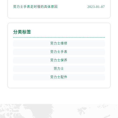
福建省南平市建阳区人民西路劳力士售后服务中心（需提前预约）
劳力士手表走时慢的具体原因
2023-01-07
福建省宁德市蕉城区天湖东路劳力士售后服务中心（需提前预约）
福建省莆田市城厢区霞林街道荔华东大道劳力士售后服务中心（需提前预约）
福建省三明市三元区东乾二路劳力士售后服务中心（需提前预约）
分类标签
福建省漳州市龙文区步港路劳力士售后服务中心（需提前预约）
劳力士维修
江苏省常州市新北区龙锦路1590号现代传媒中心5号楼10层1008室劳力士售后服务中心（需提前预约）
江苏省淮安市清江浦区淮海北路劳力士售后服务中心（需提前预约）
劳力士手表
江苏省连云港市海州区通灌北路劳力士售后服务中心（需提前预约）
劳力士保养
江苏省南京市秦淮区中山南路1号南京中心22层22-C1-C3室劳力士售后服务中心（需提前预约）
劳力士
江苏省宿迁市宿城区西湖路劳力士售后服务中心（需提前预约）
劳力士配件
江苏省泰州市海陵区永定东路399号置地商务中心东塔（华润万象城）17层1706室劳力士售后服务中心（需提前预约）
江苏省徐州市鼓楼区淮海东路29号苏宁广场IFC国际金融中心35层3508室劳力士售后服务中心（需提前预约）
江苏省盐城市盐都区世纪大道5号盐城金融城写字楼1号楼16层1604室劳力士售后服务中心（需提前预约）
江苏省扬州市邗江区国展路29号星耀天地写字楼1号楼18层1803室劳力士售后服务中心（需提前预约）
江苏省镇江市京口区中山东路劳力士售后服务中心（需提前预约）
江西省抚州市临川区赣东大道劳力士售后服务中心（需提前预约）