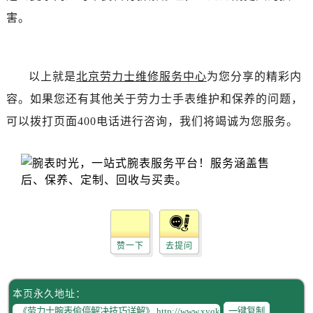
害。
辽宁省辽阳市白塔区新运大街劳力士售后服务中心（需提前预约）
辽宁省盘锦市兴隆台区石油大街劳力士售后服务中心（需提前预约）
辽宁省铁岭市银州区南马路劳力士售后服务中心（需提前预约）
以上就是
北京劳力士维修服务中心
为您分享的精彩内
辽宁省营口市站前区市府路与渤海大街交叉口劳力士售后服务中心（需提前预约）
辽宁省沈阳市沈河区中街路137号亨得利名表维修授权店1楼劳力士售后服务中心（需提前预约）
容。如果您还有其他关于劳力士手表维护和保养的问题，
辽宁省沈阳市沈河区中街路83号亨得利名表维修授权店1楼劳力士售后服务中心（需提前预约）
可以拨打页面400电话进行咨询，我们将竭诚为您服务。
北京市朝阳区建国门外大街甲6号华熙国际中心D座11层1102室劳力士售后服务中心（需提前预约）
北京市东城区东长安街1号王府井东方广场W3座6层602室劳力士售后服务中心（需提前预约）
河北省保定市竞秀区朝阳北大街北国先天下劳力士售后服务中心（需提前预约）
内蒙古自治区阿拉善盟市左旗土尔扈特大街劳力士售后服务中心（需提前预约）
内蒙古自治区巴彦淖尔市临河区新华街劳力士售后服务中心（需提前预约）
内蒙古自治区包头市青山区幸福路甲3号王府井百货名表维修劳力士售后服务中心（需提前预约）
赞一下
去提问
内蒙古自治区赤峰市红山区哈达街劳力士售后服务中心（需提前预约）
内蒙古自治区鄂尔多斯市东胜区伊金霍洛街劳力士售后服务中心（需提前预约）
内蒙古自治区呼伦贝尔市海拉尔区中央街劳力士售后服务中心（需提前预约）
本页永久地址：
一键复制
内蒙古自治区通辽市科尔沁区明仁大街劳力士售后服务中心（需提前预约）