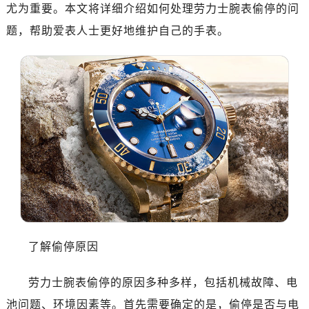
尤为重要。本文将详细介绍如何处理劳力士腕表偷停的问
广州市天河区天河路230号万菱汇国际中心写字楼A塔7层704室（需提前预约）
题，帮助爱表人士更好地维护自己的手表。
广州市越秀区环市东路371-375号世界贸易中心大厦南塔写字楼15层07室（需提前预约）
深圳市罗湖区深南东路5001号华润大厦写字楼17层1701室（需提前预约）
惠州市惠城区江北文昌一路7号华贸大厦写字楼1座30层05室（需提前预约）
厦门市思明区湖滨东路95号华润大厦写字楼B座11层1104室（需提前预约）
福州市鼓楼区五四路128-1号恒力城写字楼15层03室（需提前预约）
成都市锦江区人民东路6号SAC东原中心写字楼24层2406B室（需提前预约）
重庆市江北区观音桥步行街2号融恒时代广场写字楼9层902室（需提前预约）
长沙市芙蓉区定王台街道建湘路393号世茂环球金融中心写字楼（芙蓉广场）10层13室（需提前预约）
郑州市二七区铭功路10号华润大厦写字楼29层2905室（需提前预约）
太原市迎泽区解放路15号亨得利名表服务中心（品牌授权店）3层整层（需提前预约）
沈阳市沈河区中街路137号亨得利名表服务中心（品牌授权店）1层整层（需提前预约）
了解偷停原因
沈阳市沈河区中街路83号亨得利名表服务中心（品牌授权店）1层整层（需提前预约）
乌鲁木齐市天山区红山路26号时代广场（CCMALL）C座17层17-B（需提前预约）
劳力士腕表偷停的原因多种多样，包括机械故障、电
温州市鹿城区锦绣路1067号置信广场10层1015室（需提前预约）
池问题、环境因素等。首先需要确定的是，偷停是否与电
哈尔滨市道里区友谊西路600号富力中心T2座写字楼29层03室（需提前预约，营业时间：8:30-18:30）