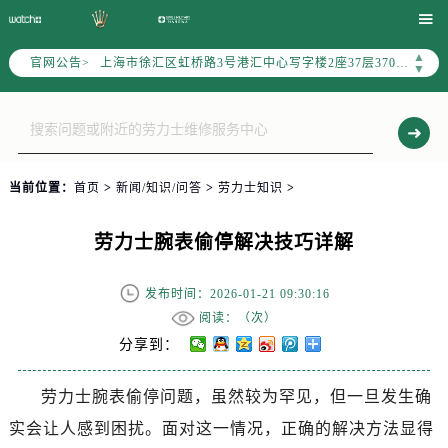

天津市和平区赤峰道136号天津国际金融中心写字楼26层2603室（需提前预约）
上海市徐汇区虹桥路3号港汇中心写字楼2座37层3705室（需提前预约）
▲
官网公告>
▼
上海市黄浦区南京东路299号宏伊国际广场写字楼8层806室（需提前预约）
南京市秦淮区中山南路1号（新街口）南京中心写字楼22层C1-1室（需提前预约）
常州市新北区龙锦路1590号现代传媒中心写字楼5号楼10层1008室（需提前预约）
徐州市鼓楼区淮海东路29号苏宁广场IFC国际金融中心写字楼35层3508室（需提前预约）
当前位置：
首页
>
新闻/知识/问答
>
劳力士知识
>
扬州市邗江区国展路29号星耀天地写字楼1号楼18层1803室（需提前预约）
盐城市盐都区世纪大道5号盐城金融城写字楼1号楼16层1604室（需提前预约）
劳力士腕表偷停解决技巧详解
泰州市海陵区永定东路399号置地商务中心东塔写字楼（华润万象城）17层1706室（需提前预约）
宁波市江北区大闸南路500号来福士广场办公楼20层2009室（需提前预约）
发布时间：2026-01-21 09:30:16
杭州市上城区钱江路1366号华润大厦写字楼A座5层503-5室（需提前预约）
阅读：（
次）
金华市金东区东市南街777号金华万达广场写字楼4号楼22层2209室（需提前预约）
分享到：
绍兴市越城区胜利东路379号世茂天际中心写字楼8层805室（需提前预约）
嘉兴市南湖区广益路705号嘉兴世界贸易中心写字楼A座13层1304室（需提前预约）
劳力士腕表偷停问题，虽然较为罕见，但一旦发生确
南昌市红谷滩新区红谷中大道998号绿地双子塔（中央广场）A1座办公楼14层07室（需提前预约）
实会让人感到困扰。面对这一情况，正确的解决方法显得
济南市历下区经十路11111号华润中心写字楼（万象城）15层1508室（需提前预约）