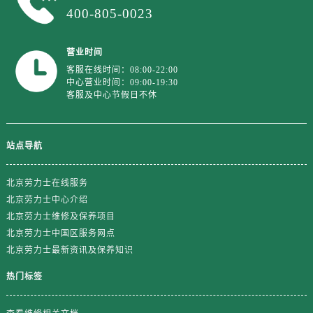
400-805-0023
山东省日照市东港区烟台路劳力士售后服务中心（需提前预约）
山东省泰安市泰山区财源街道泰山大街劳力士售后服务中心（需提前预约）
营业时间
山东省威海市环翠区新威海路89号振华商厦一楼名表维修劳力士售后服务中心（需提前预约）
客服在线时间：08:00-22:00
山东省潍坊市奎文区东风东街劳力士售后服务中心（需提前预约）
中心营业时间：09:00-19:30
客服及中心节假日不休
山东省枣庄市滕州市北辛路与善国路交叉口劳力士售后服务中心（需提前预约）
山东省淄博市张店区金晶大道劳力士售后服务中心（需提前预约）
上海市黄浦区南京东路299号宏伊国际广场写字楼8层806室劳力士售后服务中心（需提前预约）
站点导航
上海市徐汇区虹桥路3号港汇中心2座37层3705室劳力士售后服务中心（需提前预约）
浙江省杭州市上城区钱江路1366号华润大厦A座5层503-5室劳力士售后服务中心（需提前预约）
北京劳力士在线服务
浙江省湖州市吴兴区劳动路劳力士售后服务中心（需提前预约）
北京劳力士中心介绍
浙江省嘉兴市南湖区广益路705号嘉兴世界贸易中心A座13层1304室劳力士售后服务中心（需提前预约）
北京劳力士维修及保养项目
浙江省金华市金东区东市南街777号金华万达广场4号楼22楼2209室劳力士售后服务中心（需提前预约）
北京劳力士中国区服务网点
北京劳力士最新资讯及保养知识
浙江省丽水市莲都区解放街劳力士售后服务中心（需提前预约）
浙江省宁波市江北区大闸南路500号来福士广场办公楼20层2009室劳力士售后服务中心（需提前预约）
热门标签
浙江省衢州市柯城区上街劳力士售后服务中心（需提前预约）
浙江省绍兴市越城区胜利东路379号世茂天际中心写字楼8层805室劳力士售后服务中心（需提前预约）