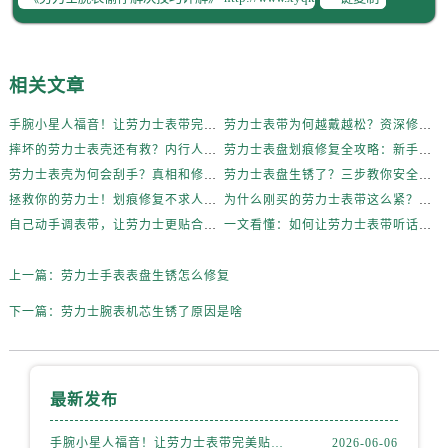
内蒙古自治区乌海市海勃湾区人民南路劳力士售后服务中心（需提前预约）
内蒙古自治区乌兰察布市集宁区恩和大街劳力士售后服务中心（需提前预约）
内蒙古自治区锡林郭勒盟市锡林浩特市光明街与额尔敦路交叉口劳力士售后服务中心（需提前预约）
相关文章
内蒙古自治区兴安盟市乌兰浩特市兴安大街劳力士售后服务中心（需提前预约）
手腕小星人福音！让劳力士表带完美贴合的妙招
劳力士表带为何越戴越松？资深修表师这样说
山西省大同市平城区迎宾街劳力士售后服务中心（需提前预约）
摔坏的劳力士表壳还有救？内行人这样说
劳力士表盘划痕修复全攻略：新手也能轻松上手
山西省晋城市城区黄华街劳力士售后服务中心（需提前预约）
劳力士表壳为何会刮手？真相和修复方法全揭秘
劳力士表盘生锈了？三步教你安全清洁不伤机芯
山西省晋中市榆次区顺城街劳力士售后服务中心（需提前预约）
拯救你的劳力士！划痕修复不求人，效果惊艳
为什么刚买的劳力士表带这么紧？内行人这样说！
山西省临汾市尧都区解放路劳力士售后服务中心（需提前预约）
自己动手调表带，让劳力士更贴合你的手腕
一文看懂：如何让劳力士表带听话贴合你的手腕
山西省吕梁市离石区永宁中路与建设街交叉口劳力士售后服务中心（需提前预约）
上一篇：
劳力士手表表盘生锈怎么修复
山西省朔州市朔城区怡西路与鄯阳西街交汇处劳力士售后服务中心（需提前预约）
山西省忻州市忻府区和平东街与七一南路交叉口劳力士售后服务中心（需提前预约）
下一篇：
劳力士腕表机芯生锈了原因是啥
山西省阳泉市郊区平阳东街与新城大道交叉口劳力士售后服务中心（需提前预约）
山西省运城市盐湖区河东街劳力士售后服务中心（需提前预约）
山西省长治市潞州区英雄中路劳力士售后服务中心（需提前预约）
最新发布
山西省太原市迎泽区迎泽街道解放路15号亨得利名表维修授权店3楼劳力士售后服务中心（需提前预约）
手腕小星人福音！让劳力士表带完美贴合的妙招
2026-06-06
天津市和平区赤峰道136号天津国际金融中心26层2603室劳力士售后服务中心（需提前预约）