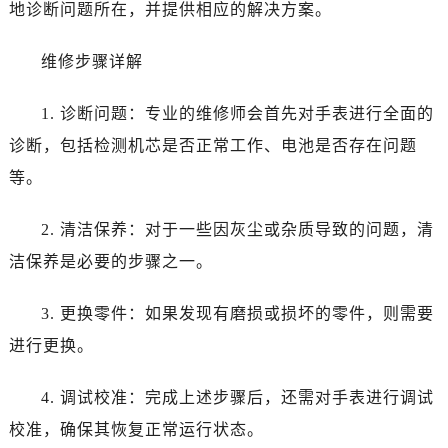
地诊断问题所在，并提供相应的解决方案。
西安市碑林区南关正街88号华侨城长安国际中心E座6楼10室（需提前预约）
海口市龙华区金贸东路5号海口华润大厦B座17层1707室（需提前预约）
维修步骤详解
唐山市路南区新华东道100号万达广场写字楼A座10层1002室（需提前预约）
台州市椒江区东海大道1800号腾达中心东1幢20楼2002室（需提前预约）
1. 诊断问题：专业的维修师会首先对手表进行全面的
黑龙江省大庆市萨尔图区会战大街劳力士售后服务中心（需提前预约）
诊断，包括检测机芯是否正常工作、电池是否存在问题
黑龙江省鹤岗市向阳区红军路劳力士售后服务中心（需提前预约）
等。
黑龙江省黑河市爱辉区中央街劳力士售后服务中心（需提前预约）
黑龙江省鸡西市鸡冠区红军路劳力士售后服务中心（需提前预约）
2. 清洁保养：对于一些因灰尘或杂质导致的问题，清
黑龙江省佳木斯市向阳区长安路劳力士售后服务中心（需提前预约）
洁保养是必要的步骤之一。
黑龙江省牡丹江市东安区太平路劳力士售后服务中心（需提前预约）
黑龙江省七台河市桃山区大同街劳力士售后服务中心（需提前预约）
3. 更换零件：如果发现有磨损或损坏的零件，则需要
黑龙江省齐齐哈尔市龙沙区龙华路劳力士售后服务中心（需提前预约）
进行更换。
黑龙江省双鸭山市尖山区新兴大街劳力士售后服务中心（需提前预约）
黑龙江省绥化市北林区新华街与康庄路交叉口劳力士售后服务中心（需提前预约）
4. 调试校准：完成上述步骤后，还需对手表进行调试
黑龙江省伊春市伊美区通河路劳力士售后服务中心（需提前预约）
校准，确保其恢复正常运行状态。
吉林省白城市洮北区明仁南街劳力士售后服务中心（需提前预约）