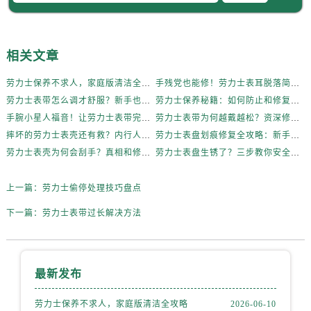
辽宁省葫芦岛市连山区中央路劳力士售后服务中心（需提前预约）
辽宁省锦州市古塔区中央大街劳力士售后服务中心（需提前预约）
辽宁省辽阳市白塔区新运大街劳力士售后服务中心（需提前预约）
相关文章
辽宁省盘锦市兴隆台区石油大街劳力士售后服务中心（需提前预约）
辽宁省铁岭市银州区南马路劳力士售后服务中心（需提前预约）
劳力士保养不求人，家庭版清洁全攻略
手残党也能修！劳力士表耳脱落简易处理法
劳力士表带怎么调才舒服？新手也能轻松上手
劳力士保养秘籍：如何防止和修复表带掉色？
辽宁省营口市站前区市府路与渤海大街交叉口劳力士售后服务中心（需提前预约）
手腕小星人福音！让劳力士表带完美贴合的妙招
劳力士表带为何越戴越松？资深修表师这样说
辽宁省沈阳市沈河区中街路137号亨得利名表维修授权店1楼劳力士售后服务中心（需提前预约）
摔坏的劳力士表壳还有救？内行人这样说
劳力士表盘划痕修复全攻略：新手也能轻松上手
辽宁省沈阳市沈河区中街路83号亨得利名表维修授权店1楼劳力士售后服务中心（需提前预约）
劳力士表壳为何会刮手？真相和修复方法全揭秘
劳力士表盘生锈了？三步教你安全清洁不伤机芯
北京市朝阳区建国门外大街甲6号华熙国际中心D座11层1102室劳力士售后服务中心（需提前预约）
北京市东城区东长安街1号王府井东方广场W3座6层602室劳力士售后服务中心（需提前预约）
上一篇：
劳力士偷停处理技巧盘点
河北省保定市竞秀区朝阳北大街北国先天下劳力士售后服务中心（需提前预约）
下一篇：
劳力士表带过长解决方法
内蒙古自治区阿拉善盟市左旗土尔扈特大街劳力士售后服务中心（需提前预约）
内蒙古自治区巴彦淖尔市临河区新华街劳力士售后服务中心（需提前预约）
内蒙古自治区包头市青山区幸福路甲3号王府井百货名表维修劳力士售后服务中心（需提前预约）
最新发布
内蒙古自治区赤峰市红山区哈达街劳力士售后服务中心（需提前预约）
内蒙古自治区鄂尔多斯市东胜区伊金霍洛街劳力士售后服务中心（需提前预约）
劳力士保养不求人，家庭版清洁全攻略
2026-06-10