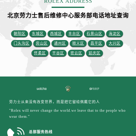
ROLEX ADDRESS
安徽省宣城市宣州区叠嶂西路劳力士售后服务中心（需提前预约）
福建省龙岩市新罗区九一南路劳力士售后服务中心（需提前预约）
北京劳力士售后维修中心服务部电话地址查询
福建省南平市建阳区人民西路劳力士售后服务中心（需提前预约）
福建省宁德市蕉城区天湖东路劳力士售后服务中心（需提前预约）
朝阳区
东城区
西城区
丰台区
石景山区
海淀区
福建省莆田市城厢区霞林街道荔华东大道劳力士售后服务中心（需提前预约）
门头沟区
房山区
通州区
顺义区
昌平区
大兴区
福建省三明市三元区东乾二路劳力士售后服务中心（需提前预约）
福建省漳州市龙文区步港路劳力士售后服务中心（需提前预约）
怀柔区
平谷区
密云区
延庆区
江苏省常州市新北区龙锦路1590号现代传媒中心5号楼10层1008室劳力士售后服务中心（需提前预约）
江苏省淮安市清江浦区淮海北路劳力士售后服务中心（需提前预约）
江苏省连云港市海州区通灌北路劳力士售后服务中心（需提前预约）
江苏省南京市秦淮区中山南路1号南京中心22层22-C1-C3室劳力士售后服务中心（需提前预约）
江苏省宿迁市宿城区西湖路劳力士售后服务中心（需提前预约）
劳力士从来没有改变世界，而是把它留给佩戴它的人
江苏省泰州市海陵区永定东路399号置地商务中心东塔（华润万象城）17层1706室劳力士售后服务中心（需提前预约）
"Rolex will never change the world.we leave that to the people who
江苏省徐州市鼓楼区淮海东路29号苏宁广场IFC国际金融中心35层3508室劳力士售后服务中心（需提前预约）
wear them.”
江苏省盐城市盐都区世纪大道5号盐城金融城写字楼1号楼16层1604室劳力士售后服务中心（需提前预约）
江苏省扬州市邗江区国展路29号星耀天地写字楼1号楼18层1803室劳力士售后服务中心（需提前预约）
总部服务热线