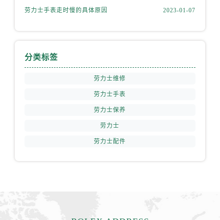
山西省太原市迎泽区迎泽街道解放路15号亨得利名表维修授权店3楼劳力士售后服务中心（需提前预约）
劳力士手表走时慢的具体原因
2023-01-07
天津市和平区赤峰道136号天津国际金融中心26层2603室劳力士售后服务中心（需提前预约）
安徽省安庆市迎江区人民路劳力士售后服务中心（需提前预约）
安徽省蚌埠市蚌山区淮河路劳力士售后服务中心（需提前预约）
分类标签
安徽省亳州市谯城区魏武大道劳力士售后服务中心（需提前预约）
安徽省池州市贵池区长江路劳力士售后服务中心（需提前预约）
劳力士维修
安徽省滁州市琅琊区南谯北路劳力士售后服务中心（需提前预约）
劳力士手表
安徽省阜阳市颍州区颍州北路劳力士售后服务中心（需提前预约）
劳力士保养
安徽省淮北市相山区淮海路劳力士售后服务中心（需提前预约）
劳力士
安徽省淮南市田家庵区国庆中路劳力士售后服务中心（需提前预约）
安徽省黄山市屯溪区黄山西路劳力士售后服务中心（需提前预约）
劳力士配件
安徽省六安市金安区解放中路劳力士售后服务中心（需提前预约）
安徽省马鞍山市雨山区湖南西路劳力士售后服务中心（需提前预约）
安徽省宿州市埇桥区人民中路劳力士售后服务中心（需提前预约）
安徽省铜陵市铜官区石城大道劳力士售后服务中心（需提前预约）
安徽省芜湖市镜湖区中山路步行街劳力士售后服务中心（需提前预约）