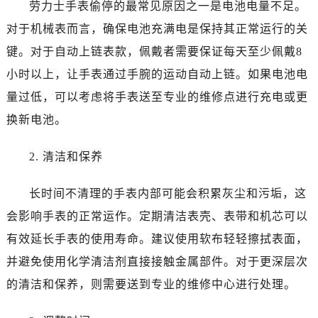
温州市鹿城区锦绣路1067号置信广场10层1015室（需提前预约）
劳力士手表偷停的最常见原因之一是电池电量不足。
哈尔滨市道里区友谊西路600号富力中心T2座写字楼29层03室（需提前预约，营业时间：8:30-18:30）
对于机械表而言，确保电池充满电是保持其正常运行的关
大连市中山区人民路15号国际金融大厦7层G室（需提前预约）
键。对于自动上链表款，佩戴者需要保证每天至少佩戴8
佛山市禅城区季华五路57号万科金融中心C座12层1205室（需提前预约）
小时以上，让手表通过手腕的运动自动上链。如果电池电
东莞市东城街道鸿福东路1号民盈国贸中心T1写字楼9层907室（需提前预约）
量过低，可以考虑将手表送至专业的维修点进行充电或更
无锡市梁溪区人民中路139号恒隆广场写字楼1座11层1104室（需提前预约）
换新电池。
南通市崇川区工农路57号圆融广场写字楼16层1603室（需提前预约）
苏州市苏州工业园区星港街199号苏州中心办公楼C座22层08室（需提前预约）
2. 清洁和保养
武汉市江汉区解放大道686号世界贸易大厦38层09室（需提前预约）
南宁市青秀区金湖路59号地王大厦12楼1224室（需提前预约）
长时间不清理的手表内部可能会积累灰尘和污垢，这
合肥市蜀山区潜山路111号万象城华润大厦B座12楼03室（需提前预约）
会影响手表的正常运作。定期清洁表壳、表带和机芯可以
泉州市丰泽区宝洲路729号浦西万达中心写字楼A座7楼709室（需提前预约）
有效延长手表的使用寿命。建议使用软布轻轻擦拭表面，
青岛市南区山东路6号华润大厦B座22层04室（需提前预约）
并避免使用化学清洁剂直接接触金属部件。对于更深层次
烟台市芝罘区胜利路139号万达金融中心A座907室（需提前预约）
长春市朝阳区西安大路727号中银大厦A座(旺进大厦)18层09室（需提前预约）
的清洁和保养，则需要送到专业的维修中心进行处理。
贵阳市南明区都司高架桥路33号亨特国际金融中心14楼14D（需提前预约）