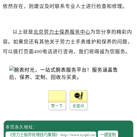
黑龙江省伊春市伊美区通河路劳力士售后服务中心（需提前预约）
依然存在，则建议及时联系专业人士进行检查和修理。
吉林省白城市洮北区明仁南街劳力士售后服务中心（需提前预约）
吉林省白山市浑江区浑江大街劳力士售后服务中心（需提前预约）
吉林省吉林市船营区河南街劳力士售后服务中心（需提前预约）
以上就是
北京劳力士保养服务中心
为您分享的精彩内
吉林省辽源市龙山区人民大街劳力士售后服务中心（需提前预约）
容。如果您还有其他关于劳力士手表维护和保养的问题，
吉林省梅河口市新华街道梅河大街劳力士售后服务中心（需提前预约）
可以拨打页面400电话进行咨询，我们将竭诚为您服务。
吉林省四平市铁东区紫气大路与南九经街交汇处劳力士售后服务中心（需提前预约）
吉林省松原市宁江区五环大街劳力士售后服务中心（需提前预约）
吉林省通化市东昌区环通乡江南大街劳力士售后服务中心（需提前预约）
吉林省延边市延吉市解放路劳力士售后服务中心（需提前预约）
辽宁省鞍山市铁东区站前街劳力士售后服务中心（需提前预约）
辽宁省本溪市平山区胜利路劳力士售后服务中心（需提前预约）
辽宁省朝阳市双塔区新华路劳力士售后服务中心（需提前预约）
赞一下
去提问
辽宁省丹东市振兴区七经街劳力士售后服务中心（需提前预约）
辽宁省抚顺市新抚区东一路劳力士售后服务中心（需提前预约）
本页永久地址：
辽宁省阜新市海州区解放大街劳力士售后服务中心（需提前预约）
一键复制