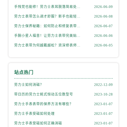
内蒙古自治区呼伦贝尔市海拉尔区中央街劳力士售后服务中心（需提前预约）
手残党也能修！劳力士表耳脱落简易处理法
2026-06-09
内蒙古自治区通辽市科尔沁区明仁大街劳力士售后服务中心（需提前预约）
劳力士表带怎么调才舒服？新手也能轻松上手
2026-06-08
内蒙古自治区乌海市海勃湾区人民南路劳力士售后服务中心（需提前预约）
内蒙古自治区乌兰察布市集宁区恩和大街劳力士售后服务中心（需提前预约）
劳力士保养秘籍：如何防止和修复表带掉色？
2026-06-07
内蒙古自治区锡林郭勒盟市锡林浩特市光明街与额尔敦路交叉口劳力士售后服务中心（需提前预约）
手腕小星人福音！让劳力士表带完美贴合的妙招
2026-06-06
内蒙古自治区兴安盟市乌兰浩特市兴安大街劳力士售后服务中心（需提前预约）
劳力士表带为何越戴越松？资深修表师这样说
2026-06-05
山西省大同市平城区迎宾街劳力士售后服务中心（需提前预约）
山西省晋城市城区黄华街劳力士售后服务中心（需提前预约）
山西省晋中市榆次区顺城街劳力士售后服务中心（需提前预约）
站点热门
山西省临汾市尧都区解放路劳力士售后服务中心（需提前预约）
山西省吕梁市离石区永宁中路与建设街交叉口劳力士售后服务中心（需提前预约）
劳力士如何消磁？
2022-12-09
山西省朔州市朔城区怡西路与鄯阳西街交汇处劳力士售后服务中心（需提前预约）
带日历的劳力士蚝式恒动五位数型号
2023-10-28
山西省忻州市忻府区和平东街与七一南路交叉口劳力士售后服务中心（需提前预约）
劳力士手表表带的保养方法有哪些？
2023-01-07
山西省阳泉市郊区平阳东街与新城大道交叉口劳力士售后服务中心（需提前预约）
山西省运城市盐湖区河东街劳力士售后服务中心（需提前预约）
劳力士手表受磁如何处理
2023-01-07
山西省长治市潞州区英雄中路劳力士售后服务中心（需提前预约）
劳力士手表受磁如何正确消磁
2023-01-07