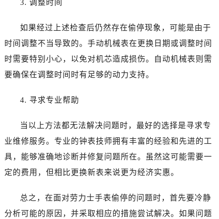
3. 调整时间
昆明市盘龙区北京路928号同德昆明广场写字楼10层06室（需提前预约）
石家庄市长安区中山东路39号勒泰中心写字楼B座13层07室（需提前预约）
如果经过上述检查后仍然存在偷停现象，可能是由于
西安市碑林区南关正街88号华侨城长安国际中心E座6楼10室（需提前预约）
时间调整不当导致的。手动机械表在更换日期或调整时间
海口市龙华区金贸东路5号海口华润大厦B座17层1707室（需提前预约）
唐山市路南区新华东道100号万达广场写字楼A座10层1002室（需提前预约）
时需要特别小心，以免对机芯造成损伤。自动机械表则需
台州市椒江区东海大道1800号腾达中心东1幢20楼2002室（需提前预约）
要确保在调整时间时有足够的动力支持。
黑龙江省大庆市萨尔图区会战大街劳力士售后服务中心（需提前预约）
黑龙江省鹤岗市向阳区红军路劳力士售后服务中心（需提前预约）
4. 寻求专业帮助
黑龙江省黑河市爱辉区中央街劳力士售后服务中心（需提前预约）
当以上方法都无法解决问题时，最好的选择是寻求专
黑龙江省鸡西市鸡冠区红军路劳力士售后服务中心（需提前预约）
黑龙江省佳木斯市向阳区长安路劳力士售后服务中心（需提前预约）
业维修服务。专业的钟表技师拥有丰富的经验和先进的工
黑龙江省牡丹江市东安区太平路劳力士售后服务中心（需提前预约）
具，能够准确地诊断并修复问题所在。虽然这可能需要一
黑龙江省七台河市桃山区大同街劳力士售后服务中心（需提前预约）
定的费用，但相比更换新表来说更为经济实惠。
黑龙江省齐齐哈尔市龙沙区龙华路劳力士售后服务中心（需提前预约）
黑龙江省双鸭山市尖山区新兴大街劳力士售后服务中心（需提前预约）
总之，在面对劳力士手表偷停的问题时，首先要冷静
黑龙江省绥化市北林区新华街与康庄路交叉口劳力士售后服务中心（需提前预约）
分析可能的原因，并采取相应的措施尝试解决。如果问题