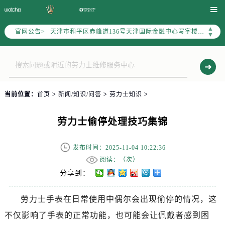
北京市东城区东长安街1号东方广场写字楼W3座6层602室（需提前预约）

北京市朝阳区建国门外大街甲6号华熙国际中心写字楼D座11层1102室（需提前预约）
▲
官网公告>
天津市和平区赤峰道136号天津国际金融中心写字楼26层2603室（需提前预约）
▼
上海市徐汇区虹桥路3号港汇中心写字楼2座37层3705室（需提前预约）
上海市黄浦区南京东路299号宏伊国际广场写字楼8层806室（需提前预约）
南京市秦淮区中山南路1号（新街口）南京中心写字楼22层C1-1室（需提前预约）
常州市新北区龙锦路1590号现代传媒中心写字楼5号楼10层1008室（需提前预约）
当前位置：
首页
>
新闻/知识/问答
>
劳力士知识
>
徐州市鼓楼区淮海东路29号苏宁广场IFC国际金融中心写字楼35层3508室（需提前预约）
扬州市邗江区国展路29号星耀天地写字楼1号楼18层1803室（需提前预约）
劳力士偷停处理技巧集锦
盐城市盐都区世纪大道5号盐城金融城写字楼1号楼16层1604室（需提前预约）
泰州市海陵区永定东路399号置地商务中心东塔写字楼（华润万象城）17层1706室（需提前预约）
发布时间：2025-11-04 10:22:36
宁波市江北区大闸南路500号来福士广场办公楼20层2009室（需提前预约）
阅读：（
次）
杭州市上城区钱江路1366号华润大厦写字楼A座5层503-5室（需提前预约）
分享到：
金华市金东区东市南街777号金华万达广场写字楼4号楼22层2209室（需提前预约）
劳力士手表在日常使用中偶尔会出现偷停的情况，这
绍兴市越城区胜利东路379号世茂天际中心写字楼8层805室（需提前预约）
不仅影响了手表的正常功能，也可能会让佩戴者感到困
嘉兴市南湖区广益路705号嘉兴世界贸易中心写字楼A座13层1304室（需提前预约）