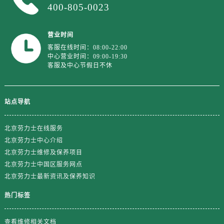
江苏省镇江市京口区中山东路劳力士售后服务中心（需提前预约）
400-805-0023
江西省抚州市临川区赣东大道劳力士售后服务中心（需提前预约）
江西省赣州市章贡区文清路劳力士售后服务中心（需提前预约）
营业时间
江西省吉安市吉州区井冈山大道劳力士售后服务中心（需提前预约）
客服在线时间：08:00-22:00
中心营业时间：09:00-19:30
江西省景德镇市珠山区珠山中路劳力士售后服务中心（需提前预约）
客服及中心节假日不休
江西省九江市浔阳区浔阳路劳力士售后服务中心（需提前预约）
江西省南昌市红谷滩新区红谷中大道998号绿地双子塔（中央广场）A1座办公楼14层1407室劳力士售后服务中心（需提前预约）
江西省萍乡市安源区萍安北大道与康庄路交叉口劳力士售后服务中心（需提前预约）
站点导航
江西省上饶市信州区滨江西路劳力士售后服务中心（需提前预约）
北京劳力士在线服务
江西省新余市渝水区北湖西路劳力士售后服务中心（需提前预约）
北京劳力士中心介绍
江西省宜春市袁州区中山中路劳力士售后服务中心（需提前预约）
北京劳力士维修及保养项目
江西省鹰潭市月湖区胜利东路劳力士售后服务中心（需提前预约）
北京劳力士中国区服务网点
山东省德州市德城区东风中路劳力士售后服务中心（需提前预约）
北京劳力士最新资讯及保养知识
山东省东营市东营区济南路劳力士售后服务中心（需提前预约）
热门标签
山东省济南市历下区经十路11111号华润中心写字楼（万象城）15层1508室劳力士售后服务中心（需提前预约）
山东省济宁市任城区太白楼路劳力士售后服务中心（需提前预约）
查看维修相关文档