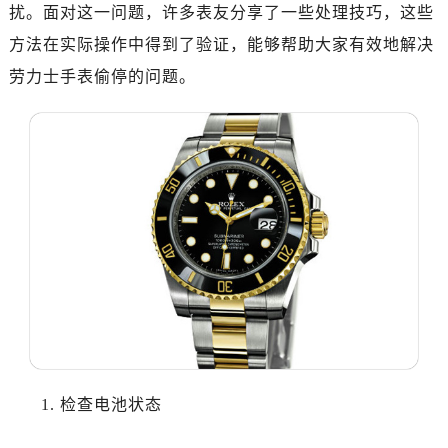
南昌市红谷滩新区红谷中大道998号绿地双子塔（中央广场）A1座办公楼14层07室（需提前预约）
扰。面对这一问题，许多表友分享了一些处理技巧，这些
济南市历下区经十路11111号华润中心写字楼（万象城）15层1508室（需提前预约）
方法在实际操作中得到了验证，能够帮助大家有效地解决
广州市天河区天河路230号万菱汇国际中心写字楼A塔7层704室（需提前预约）
劳力士手表偷停的问题。
广州市越秀区环市东路371-375号世界贸易中心大厦南塔写字楼15层07室（需提前预约）
深圳市罗湖区深南东路5001号华润大厦写字楼17层1701室（需提前预约）
惠州市惠城区江北文昌一路7号华贸大厦写字楼1座30层05室（需提前预约）
厦门市思明区湖滨东路95号华润大厦写字楼B座11层1104室（需提前预约）
福州市鼓楼区五四路128-1号恒力城写字楼15层03室（需提前预约）
成都市锦江区人民东路6号SAC东原中心写字楼24层2406B室（需提前预约）
重庆市江北区观音桥步行街2号融恒时代广场写字楼9层902室（需提前预约）
长沙市芙蓉区定王台街道建湘路393号世茂环球金融中心写字楼（芙蓉广场）10层13室（需提前预约）
郑州市二七区铭功路10号华润大厦写字楼29层2905室（需提前预约）
太原市迎泽区解放路15号亨得利名表服务中心（品牌授权店）3层整层（需提前预约）
沈阳市沈河区中街路137号亨得利名表服务中心（品牌授权店）1层整层（需提前预约）
沈阳市沈河区中街路83号亨得利名表服务中心（品牌授权店）1层整层（需提前预约）
1. 检查电池状态
乌鲁木齐市天山区红山路26号时代广场（CCMALL）C座17层17-B（需提前预约）