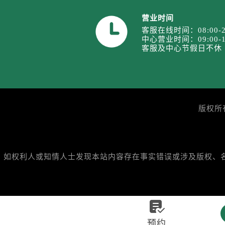
安徽省池州市贵池区长江路劳力士售
安徽省滁州市琅琊区南谯北路劳力士
营业时间
客服在线时间：08:00-2
安徽省阜阳市颍州区颍州北路劳力士
中心营业时间：09:00-1
安徽省淮北市相山区淮海路劳力士售
客服及中心节假日不休
安徽省淮南市田家庵区国庆中路劳力
安徽省黄山市屯溪区黄山西路劳力士
安徽省六安市金安区解放中路劳力士
安徽省马鞍山市雨山区湖南西路劳力
版权所
安徽省宿州市埇桥区人民中路劳力士
安徽省铜陵市铜官区石城大道劳力士
安徽省芜湖市镜湖区中山路步行街劳
如权利人或知情人士发现本站内容存在事实错误或涉及版权、名誉权
安徽省宣城市宣州区叠嶂西路劳力士
福建省龙岩市新罗区九一南路劳力士
福建省南平市建阳区人民西路劳力士
福建省宁德市蕉城区天湖东路劳力士

福建省莆田市城厢区霞林街道荔华东
预约