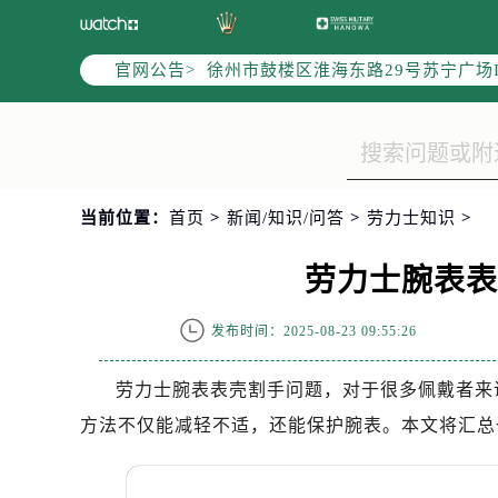
南京市秦淮区中山南路1号（新街口）
常州市新北区龙锦路1590号现代传媒
官网公告>
徐州市鼓楼区淮海东路29号苏宁广场I
扬州市邗江区国展路29号星耀天地写字
盐城市盐都区世纪大道5号盐城金融城写
泰州市海陵区永定东路399号置地商
宁波市江北区大闸南路500号来福士广
当前位置：
首页
>
新闻/知识/问答
>
劳力士知识
>
杭州市上城区钱江路1366号华润大厦
金华市金东区东市南街777号金华万达
劳力士腕表
绍兴市越城区胜利东路379号世茂天
嘉兴市南湖区广益路705号嘉兴世界贸
发布时间：2025-08-23 09:55:26
南昌市红谷滩新区红谷中大道998号
济南市历下区经十路11111号华润中
劳力士腕表表壳割手问题，对于很多佩戴者来
广州市天河区天河路230号万菱汇国
方法不仅能减轻不适，还能保护腕表。本文将汇总
广州市越秀区环市东路371-375号
深圳市罗湖区深南东路5001号华润大