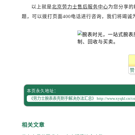
吉林省梅河口市新华街道梅河大街劳
以上就是
北京劳力士售后服务中心
为您分享的
吉林省四平市铁东区紫气大路与南九
题，可以拨打页面400电话进行咨询，我们将竭诚
吉林省松原市宁江区五环大街劳力士
吉林省通化市东昌区环通乡江南大街
吉林省延边市延吉市解放路劳力士售
辽宁省鞍山市铁东区站前街劳力士售
辽宁省本溪市平山区胜利路劳力士售
辽宁省朝阳市双塔区新华路劳力士售
辽宁省丹东市振兴区七经街劳力士售
赞
辽宁省抚顺市新抚区东一路劳力士售
辽宁省阜新市海州区解放大街劳力士
本页永久地址：
辽宁省葫芦岛市连山区中央路劳力士
辽宁省锦州市古塔区中央大街劳力士
辽宁省辽阳市白塔区新运大街劳力士
辽宁省盘锦市兴隆台区石油大街劳力
相关文章
辽宁省铁岭市银州区南马路劳力士售