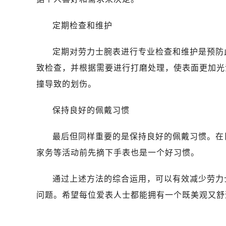
台州市椒江区东海大道1800号腾达中
黑龙江省大庆市萨尔图区会战大街劳
定期检查和维护
黑龙江省鹤岗市向阳区红军路劳力士
黑龙江省黑河市爱辉区中央街劳力士
定期对劳力士腕表进行专业检查和维护是预防
黑龙江省鸡西市鸡冠区红军路劳力士
致检查，并根据需要进行打磨处理，使表面更加光
黑龙江省佳木斯市向阳区长安路劳力
撞导致的划伤。
黑龙江省牡丹江市东安区太平路劳力
黑龙江省七台河市桃山区大同街劳力
保持良好的佩戴习惯
黑龙江省齐齐哈尔市龙沙区龙华路劳
黑龙江省双鸭山市尖山区新兴大街劳
最后但同样重要的是保持良好的佩戴习惯。在
黑龙江省绥化市北林区新华街与康庄
家务等活动前先摘下手表也是一个好习惯。
黑龙江省伊春市伊美区通河路劳力士
吉林省白城市洮北区明仁南街劳力士
通过上述方法的综合运用，可以有效减少劳力
吉林省白山市浑江区浑江大街劳力士
问题。希望每位爱表人士都能拥有一个既美观又舒
吉林省吉林市船营区河南街劳力士售
吉林省辽源市龙山区人民大街劳力士