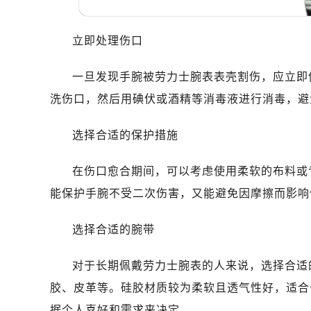
无锡市梁溪区人民中路139号恒隆广场
南通市崇川区工农路57号圆融广场写字
立即处理伤口
苏州市苏州工业园区星港街199号苏州
武汉市江汉区解放大道686号世界贸易
一旦发现手腕被劳力士腕表表壳割伤，应立即
南宁市青秀区金湖路59号地王大厦12
洗伤口，然后用碘伏或酒精等消毒液进行消毒，避
合肥市蜀山区潜山路111号万象城华润
泉州市丰泽区宝洲路729号浦西万达中
选择合适的保护措施
青岛市南区山东路6号华润大厦B座2
烟台市芝罘区胜利路139号万达金融中
在伤口愈合期间，可以考虑使用柔软的布料或
长春市朝阳区西安大路727号中银大厦
能保护手腕不受二次伤害，又能避免因摩擦而影响
贵阳市南明区都司高架桥路33号亨特
昆明市盘龙区北京路928号同德昆明
选择合适的腕带
石家庄市长安区中山东路39号勒泰中
西安市碑林区南关正街88号华侨城长
对于长期佩戴劳力士腕表的人来说，选择合适
海口市龙华区金贸东路5号海口华润大厦
胶、皮革等。硅胶材质较为柔软且透气性好，适合
唐山市路南区新华东道100号万达广场
据个人喜好和需求来决定。