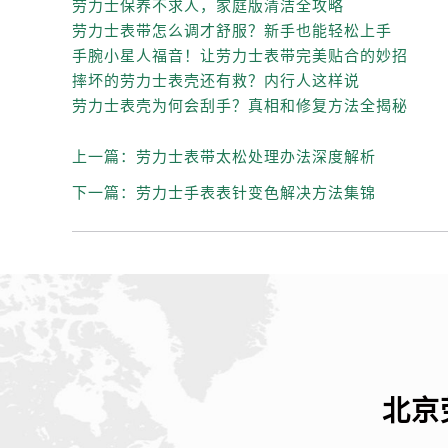
劳力士保养不求人，家庭版清洁全攻略
辽宁省营口市站前区市府路与渤海大
劳力士表带怎么调才舒服？新手也能轻松上手
辽宁省沈阳市沈河区中街路137号亨
手腕小星人福音！让劳力士表带完美贴合的妙招
辽宁省沈阳市沈河区中街路83号亨
摔坏的劳力士表壳还有救？内行人这样说
北京市朝阳区建国门外大街甲6号华熙
劳力士表壳为何会刮手？真相和修复方法全揭秘
北京市东城区东长安街1号王府井东方
河北省保定市竞秀区朝阳北大街北国
上一篇：
劳力士表带太松处理办法深度解析
内蒙古自治区阿拉善盟市左旗土尔扈
下一篇：
劳力士手表表针变色解决方法集锦
内蒙古自治区巴彦淖尔市临河区新华
内蒙古自治区包头市青山区幸福路甲
内蒙古自治区赤峰市红山区哈达街劳
内蒙古自治区鄂尔多斯市东胜区伊金
内蒙古自治区呼伦贝尔市海拉尔区中
内蒙古自治区通辽市科尔沁区明仁大
内蒙古自治区乌海市海勃湾区人民南
内蒙古自治区乌兰察布市集宁区恩和
北京
内蒙古自治区锡林郭勒盟市锡林浩特