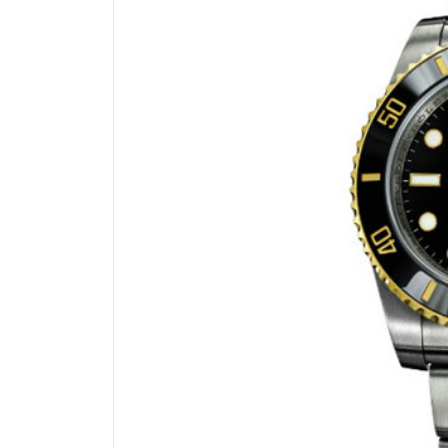
惠州市惠城区江北文昌一路7号华贸大
厦门市思明区湖滨东路95号华润大厦写
福州市鼓楼区五四路128-1号恒力城
成都市锦江区人民东路6号SAC东原中
重庆市江北区观音桥步行街2号融恒时
长沙市芙蓉区定王台街道建湘路393
郑州市二七区铭功路10号华润大厦写字
太原市迎泽区解放路15号亨得利名
沈阳市沈河区中街路137号亨得利名
沈阳市沈河区中街路83号亨得利名
乌鲁木齐市天山区红山路26号时代广场
温州市鹿城区锦绣路1067号置信广场
哈尔滨市道里区友谊西路600号富力中心
大连市中山区人民路15号国际金融大
佛山市禅城区季华五路57号万科金融中
东莞市东城街道鸿福东路1号民盈国贸