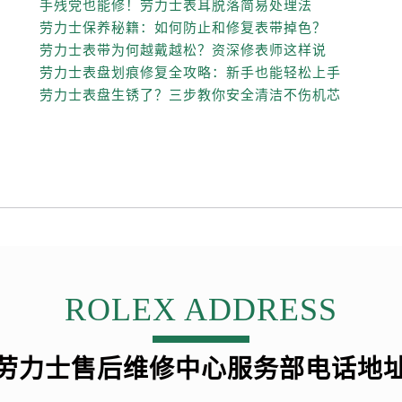
手残党也能修！劳力士表耳脱落简易处理法
街交叉口劳力士售后服务中心（需提前预约）
劳力士保养秘籍：如何防止和修复表带掉色？
得利名表维修授权店1楼劳力士售后服务中心（需提前预约）
劳力士表带为何越戴越松？资深修表师这样说
得利名表维修授权店1楼劳力士售后服务中心（需提前预约）
劳力士表盘划痕修复全攻略：新手也能轻松上手
国际中心D座11层1102室劳力士售后服务中心（需提前预约）
劳力士表盘生锈了？三步教你安全清洁不伤机芯
广场W3座6层602室劳力士售后服务中心（需提前预约）
先天下劳力士售后服务中心（需提前预约）
特大街劳力士售后服务中心（需提前预约）
街劳力士售后服务中心（需提前预约）
3号王府井百货名表维修劳力士售后服务中心（需提前预约）
力士售后服务中心（需提前预约）
霍洛街劳力士售后服务中心（需提前预约）
央街劳力士售后服务中心（需提前预约）
ROLEX ADDRESS
街劳力士售后服务中心（需提前预约）
路劳力士售后服务中心（需提前预约）
大街劳力士售后服务中心（需提前预约）
劳力士售后维修中心服务部电话地
市光明街与额尔敦路交叉口劳力士售后服务中心（需提前预约）