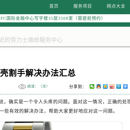
南京中心写字楼22层C1-1室（需提前预约）
首页
服务项目
网点大全
中心写字楼5号楼10层1008室（需提前预约）
FC国际金融中心写字楼35层3508室（需提前预约）
楼1号楼18层1803室（需提前预约）
字楼1号楼16层1604室（需提前预约）
务中心东塔写字楼（华润万象城）17层1706室（需提前预约）
场办公楼20层2009室（需提前预约）
写字楼A座5层503-5室（需提前预约）
广场写字楼4号楼22层2209室（需提前预约）
表壳割手解决办法汇总
际中心写字楼8层805室（需提前预约）
易中心写字楼A座13层1304室（需提前预约）
阅读：（
次）
分享到：
绿地双子塔（中央广场）A1座办公楼14层07室（需提前预约）
心写字楼（万象城）15层1508室（需提前预约）
说，确实是一个令人头疼的问题。面对这一情况，正确的处
际中心写字楼A塔7层704室（需提前预约）
一些有效的解决办法，帮助大家更好地应对这一问题。
世界贸易中心大厦南塔写字楼15层07室（需提前预约）
厦写字楼17层1701室（需提前预约）