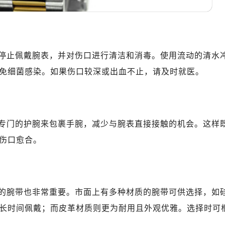
写字楼1座11层1104室（需提前预约）
楼16层1603室（需提前预约）
中心办公楼C座22层08室（需提前预约）
大厦38层09室（需提前预约）
停止佩戴腕表，并对伤口进行清洁和消毒。使用流动的清水
楼1224室（需提前预约）
免细菌感染。如果伤口较深或出血不止，请及时就医。
大厦B座12楼03室（需提前预约）
心写字楼A座7楼709室（需提前预约）
2层04室（需提前预约）
心A座907室（需提前预约）
专门的护腕来包裹手腕，减少与腕表直接接触的机会。这样
A座(旺进大厦)18层09室（需提前预约）
伤口愈合。
国际金融中心14楼14D（需提前预约）
广场写字楼10层06室（需提前预约）
心写字楼B座13层07室（需提前预约）
安国际中心E座6楼10室（需提前预约）
的腕带也非常重要。市面上有多种材质的腕带可供选择，如
B座17层1707室（需提前预约）
长时间佩戴；而皮革材质则更为耐用且外观优雅。选择时可
写字楼A座10层1002室（需提前预约）