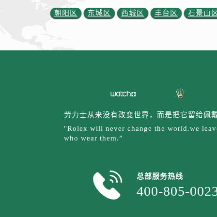
内蒙古自治区兴安盟市乌兰浩特市兴
朝阳区
东城区
西城区
丰台区
石景山
山西省大同市平城区迎宾街劳力士售
山西省晋城市城区黄华街劳力士售后
山西省晋中市榆次区顺城街劳力士售
山西省临汾市尧都区解放路劳力士售
山西省吕梁市离石区永宁中路与建设
山西省朔州市朔城区怡西路与鄯阳西
山西省忻州市忻府区和平东街与七一
山西省阳泉市郊区平阳东街与新城大
劳力士从来没有改变世界，而是把它留给佩
山西省运城市盐湖区河东街劳力士售
"Rolex will never change the world.we leave
who wear them.”
山西省长治市潞州区英雄中路劳力士
山西省太原市迎泽区迎泽街道解放路
天津市和平区赤峰道136号天津国际
总部服务热线
安徽省安庆市迎江区人民路劳力士售
400-805-002
安徽省蚌埠市蚌山区淮河路劳力士售
安徽省亳州市谯城区魏武大道劳力士