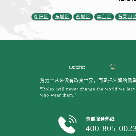
内蒙古自治区乌海市海勃湾区人民南
内蒙古自治区乌兰察布市集宁区恩和
朝阳区
东城区
西城区
丰台区
石景山
内蒙古自治区锡林郭勒盟市锡林浩特
内蒙古自治区兴安盟市乌兰浩特市兴
山西省大同市平城区迎宾街劳力士售
山西省晋城市城区黄华街劳力士售后
山西省晋中市榆次区顺城街劳力士售
山西省临汾市尧都区解放路劳力士售
山西省吕梁市离石区永宁中路与建设
劳力士从来没有改变世界，而是把它留给佩
山西省朔州市朔城区怡西路与鄯阳西
"Rolex will never change the world.we leave
山西省忻州市忻府区和平东街与七一
who wear them.”
山西省阳泉市郊区平阳东街与新城大
山西省运城市盐湖区河东街劳力士售
山西省长治市潞州区英雄中路劳力士
总部服务热线
山西省太原市迎泽区迎泽街道解放路
400-805-002
天津市和平区赤峰道136号天津国际