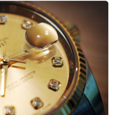
际中心写字楼A塔7层704室（需提前预约）
世界贸易中心大厦南塔写字楼15层07室（需提前预约）
厦写字楼17层1701室（需提前预约）
厦写字楼1座30层05室（需提前预约）
字楼B座11层1104室（需提前预约）
写字楼15层03室（需提前预约）
心写字楼24层2406B室（需提前预约）
代广场写字楼9层902室（需提前预约）
号世茂环球金融中心写字楼（芙蓉广场）10层13室（需提前预约
楼29层2905室（需提前预约）
表服务中心（品牌授权店）3层整层（需提前预约）
表服务中心（品牌授权店）1层整层（需提前预约）
表服务中心（品牌授权店）1层整层（需提前预约）
（CCMALL）C座17层17-B（需提前预约）
10层1015室（需提前预约）
T2座写字楼29层03室（需提前预约，营业时间：8:30-18:30