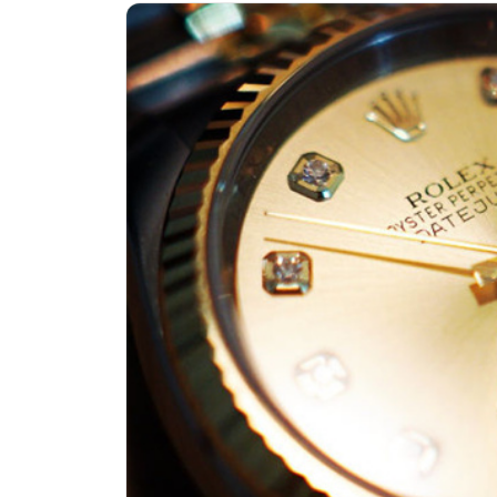
广州市天河区天河路230号万菱汇国
广州市越秀区环市东路371-375号
深圳市罗湖区深南东路5001号华润大
惠州市惠城区江北文昌一路7号华贸大
厦门市思明区湖滨东路95号华润大厦写
福州市鼓楼区五四路128-1号恒力城
成都市锦江区人民东路6号SAC东原中
重庆市江北区观音桥步行街2号融恒时
长沙市芙蓉区定王台街道建湘路393
郑州市二七区铭功路10号华润大厦写字
太原市迎泽区解放路15号亨得利名
沈阳市沈河区中街路137号亨得利名
沈阳市沈河区中街路83号亨得利名
乌鲁木齐市天山区红山路26号时代广场
温州市鹿城区锦绣路1067号置信广场
哈尔滨市道里区友谊西路600号富力中心