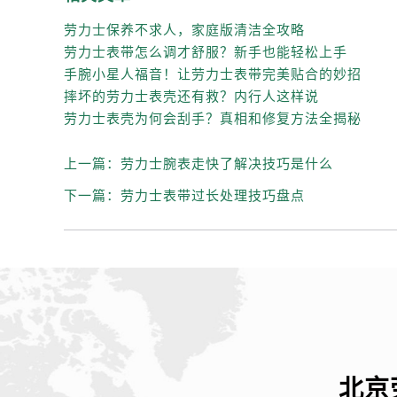
辽宁省辽阳市白塔区新运大街劳力士
劳力士保养不求人，家庭版清洁全攻略
辽宁省盘锦市兴隆台区石油大街劳力
劳力士表带怎么调才舒服？新手也能轻松上手
辽宁省铁岭市银州区南马路劳力士售
手腕小星人福音！让劳力士表带完美贴合的妙招
辽宁省营口市站前区市府路与渤海大
摔坏的劳力士表壳还有救？内行人这样说
辽宁省沈阳市沈河区中街路137号亨
劳力士表壳为何会刮手？真相和修复方法全揭秘
辽宁省沈阳市沈河区中街路83号亨
北京市朝阳区建国门外大街甲6号华熙
上一篇：
劳力士腕表走快了解决技巧是什么
北京市东城区东长安街1号王府井东方
下一篇：
劳力士表带过长处理技巧盘点
河北省保定市竞秀区朝阳北大街北国
内蒙古自治区阿拉善盟市左旗土尔扈
内蒙古自治区巴彦淖尔市临河区新华
内蒙古自治区包头市青山区幸福路甲
内蒙古自治区赤峰市红山区哈达街劳
内蒙古自治区鄂尔多斯市东胜区伊金
内蒙古自治区呼伦贝尔市海拉尔区中
北京
内蒙古自治区通辽市科尔沁区明仁大