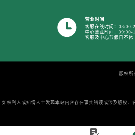
安徽省安庆市迎江区人民路劳力士售
安徽省蚌埠市蚌山区淮河路劳力士售
营业时间
安徽省亳州市谯城区魏武大道劳力士
客服在线时间：08:00-2
安徽省池州市贵池区长江路劳力士售
中心营业时间：09:00-1
客服及中心节假日不休
安徽省滁州市琅琊区南谯北路劳力士
安徽省阜阳市颍州区颍州北路劳力士
安徽省淮北市相山区淮海路劳力士售
安徽省淮南市田家庵区国庆中路劳力
安徽省黄山市屯溪区黄山西路劳力士
版权所
安徽省六安市金安区解放中路劳力士
安徽省马鞍山市雨山区湖南西路劳力
安徽省宿州市埇桥区人民中路劳力士
如权利人或知情人士发现本站内容存在事实错误或涉及版权、名誉权
安徽省铜陵市铜官区石城大道劳力士
安徽省芜湖市镜湖区中山路步行街劳
安徽省宣城市宣州区叠嶂西路劳力士

福建省龙岩市新罗区九一南路劳力士