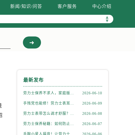
新闻/知识/问答
客户服务
中心介绍
▲
▼
最新发布
劳力士保养不求人，家庭版清洁全攻略
2026-06-10
手残党也能修！劳力士表耳脱落简易处理法
2026-06-09
境
劳力士表带怎么调才舒服？新手也能轻松上手
2026-06-08
绍
劳力士保养秘籍：如何防止和修复表带掉色？
2026-06-07
手腕小星人福音！让劳力士表带完美贴合的妙招
2026-06-06