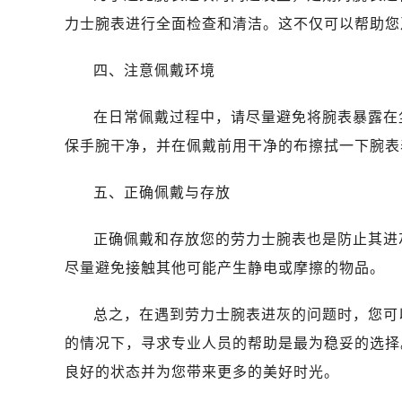
西安市碑林区南关正街88号华侨城长
力士腕表进行全面检查和清洁。这不仅可以帮助您
海口市龙华区金贸东路5号海口华润大厦
唐山市路南区新华东道100号万达广场
四、注意佩戴环境
台州市椒江区东海大道1800号腾达中
黑龙江省大庆市萨尔图区会战大街劳
在日常佩戴过程中，请尽量避免将腕表暴露在
黑龙江省鹤岗市向阳区红军路劳力士
保手腕干净，并在佩戴前用干净的布擦拭一下腕表
黑龙江省黑河市爱辉区中央街劳力士
黑龙江省鸡西市鸡冠区红军路劳力士
五、正确佩戴与存放
黑龙江省佳木斯市向阳区长安路劳力
正确佩戴和存放您的劳力士腕表也是防止其进
黑龙江省牡丹江市东安区太平路劳力
黑龙江省七台河市桃山区大同街劳力
尽量避免接触其他可能产生静电或摩擦的物品。
黑龙江省齐齐哈尔市龙沙区龙华路劳
总之，在遇到劳力士腕表进灰的问题时，您可
黑龙江省双鸭山市尖山区新兴大街劳
黑龙江省绥化市北林区新华街与康庄
的情况下，寻求专业人员的帮助是最为稳妥的选择
黑龙江省伊春市伊美区通河路劳力士
良好的状态并为您带来更多的美好时光。
吉林省白城市洮北区明仁南街劳力士