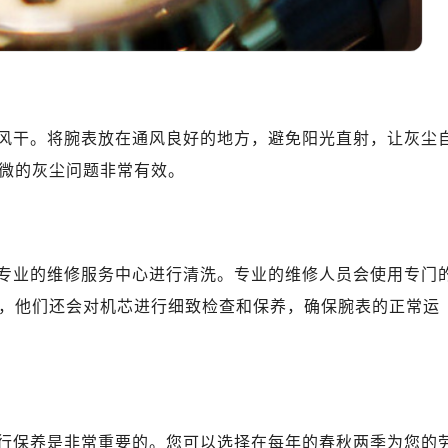
厦7层G室（需提前预约）
心C座12层1205室（需提前预约）
中心T1写字楼9层907室（需提前预约）
写字楼1座11层1104室（需提前预约）
楼16层1603室（需提前预约）
风干。将腕表放在通风良好的地方，避免阳光直射，让灰尘
中心办公楼C座22层08室（需提前预约）
微的灰尘问题非常有效。
大厦38层09室（需提前预约）
楼1224室（需提前预约）
大厦B座12楼03室（需提前预约）
心写字楼A座7楼709室（需提前预约）
专业的维修服务中心进行清洗。专业的维修人员会使用专门
2层04室（需提前预约）
，他们还会对机芯进行细致检查和保养，确保腕表的正常运
心A座907室（需提前预约）
A座(旺进大厦)18层09室（需提前预约）
国际金融中心14楼14D（需提前预约）
广场写字楼10层06室（需提前预约）
心写字楼B座13层07室（需提前预约）
行保养是非常重要的。您可以选择在每年的春秋两季为您的