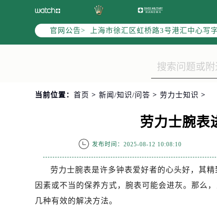
天津市和平区赤峰道136号天津国际金
上海市徐汇区虹桥路3号港汇中心写字楼
官网公告>
上海市黄浦区南京东路299号宏伊国
南京市秦淮区中山南路1号（新街口）
常州市新北区龙锦路1590号现代传媒
徐州市鼓楼区淮海东路29号苏宁广场I
扬州市邗江区国展路29号星耀天地写字
当前位置：
首页
>
新闻/知识/问答
>
劳力士知识
>
盐城市盐都区世纪大道5号盐城金融城写
泰州市海陵区永定东路399号置地商
劳力士腕表
宁波市江北区大闸南路500号来福士广
杭州市上城区钱江路1366号华润大厦
发布时间：2025-08-12 10:08:10
金华市金东区东市南街777号金华万达
劳力士腕表是许多钟表爱好者的心头好，其精
绍兴市越城区胜利东路379号世茂天
嘉兴市南湖区广益路705号嘉兴世界贸
因素或不当的保养方式，腕表可能会进灰。那么，
南昌市红谷滩新区红谷中大道998号
几种有效的解决方法。
济南市历下区经十路11111号华润中