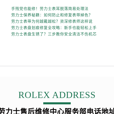
售后服务中心（需提前预约）
手残党也能修！劳力士表耳脱落简易处理法
士售后服务中心（需提前预约）
劳力士保养秘籍：如何防止和修复表带掉色？
后服务中心（需提前预约）
劳力士表带为何越戴越松？资深修表师这样说
街交叉口劳力士售后服务中心（需提前预约）
劳力士表盘划痕修复全攻略：新手也能轻松上手
得利名表维修授权店1楼劳力士售后服务中心（需提前预约）
劳力士表盘生锈了？三步教你安全清洁不伤机芯
得利名表维修授权店1楼劳力士售后服务中心（需提前预约）
国际中心D座11层1102室劳力士售后服务中心（需提前预约）
广场W3座6层602室劳力士售后服务中心（需提前预约）
先天下劳力士售后服务中心（需提前预约）
特大街劳力士售后服务中心（需提前预约）
街劳力士售后服务中心（需提前预约）
3号王府井百货名表维修劳力士售后服务中心（需提前预约）
力士售后服务中心（需提前预约）
ROLEX ADDRESS
霍洛街劳力士售后服务中心（需提前预约）
央街劳力士售后服务中心（需提前预约）
劳力士售后维修中心服务部电话地
街劳力士售后服务中心（需提前预约）