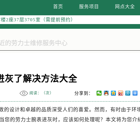
融中心写字楼26层2603室（需提前预约）
首页
服务项目
网点大全
2座37层3705室（需提前预约）
际广场写字楼8层806室（需提前预约）
南京中心写字楼22层C1-1室（需提前预约）
中心写字楼5号楼10层1008室（需提前预约）
FC国际金融中心写字楼35层3508室（需提前预约）
楼1号楼18层1803室（需提前预约）
字楼1号楼16层1604室（需提前预约）
务中心东塔写字楼（华润万象城）17层1706室（需提前预约）
进灰了解决方法大全
场办公楼20层2009室（需提前预约）
写字楼A座5层503-5室（需提前预约）
阅读：（
次）
分享到：
广场写字楼4号楼22层2209室（需提前预约）
致的设计和卓越的品质深受人们的喜爱。然而，有时由于环
际中心写字楼8层805室（需提前预约）
易中心写字楼A座13层1304室（需提前预约）
当您的劳力士腕表进灰时，应该如何处理呢？本文将为您介
绿地双子塔（中央广场）A1座办公楼14层07室（需提前预约）
心写字楼（万象城）15层1508室（需提前预约）