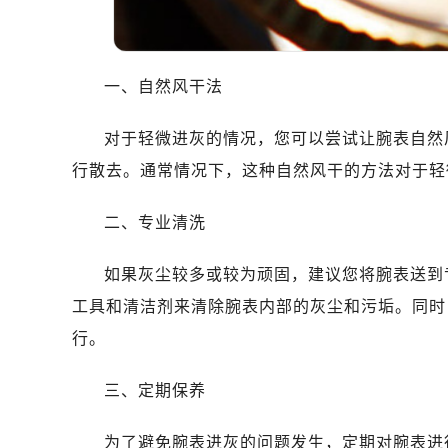
大连市中山区人民路15号国际金融大
佛山市禅城区季华五路57号万科金融中
东莞市东城街道鸿福东路1号民盈国贸
一、自然风干法
无锡市梁溪区人民中路139号恒隆广场
南通市崇川区工农路57号圆融广场写字
对于轻微进灰的情况，您可以尝试让腕表自然
苏州市苏州工业园区星港街199号苏州
行散去。通常情况下，这种自然风干的方法对于轻
武汉市江汉区解放大道686号世界贸易
南宁市青秀区金湖路59号地王大厦12
二、专业清洗
合肥市蜀山区潜山路111号万象城华润
泉州市丰泽区宝洲路729号浦西万达中
如果灰尘较多或较为顽固，建议您将腕表送到
青岛市南区山东路6号华润大厦B座2
工具和清洁剂来清除腕表内部的灰尘和污垢。同时
烟台市芝罘区胜利路139号万达金融中
行。
长春市朝阳区西安大路727号中银大厦
贵阳市南明区都司高架桥路33号亨特
三、定期保养
昆明市盘龙区北京路928号同德昆明
石家庄市长安区中山东路39号勒泰中
为了避免腕表进灰的问题发生，定期对腕表进