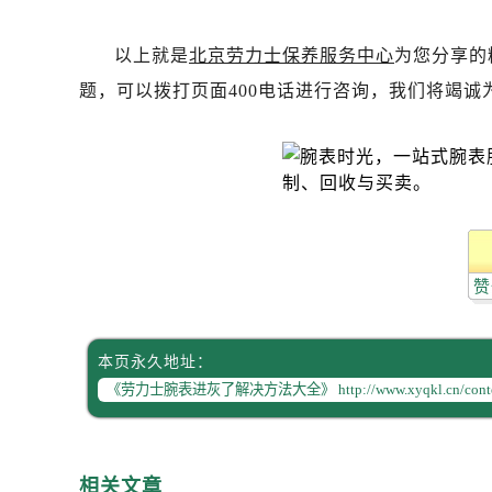
吉林省白山市浑江区浑江大街劳力士
吉林省吉林市船营区河南街劳力士售
以上就是
北京劳力士保养服务中心
为您分享的
吉林省辽源市龙山区人民大街劳力士
题，可以拨打页面400电话进行咨询，我们将竭诚
吉林省梅河口市新华街道梅河大街劳
吉林省四平市铁东区紫气大路与南九
吉林省松原市宁江区五环大街劳力士
吉林省通化市东昌区环通乡江南大街
吉林省延边市延吉市解放路劳力士售
辽宁省鞍山市铁东区站前街劳力士售
赞
辽宁省本溪市平山区胜利路劳力士售
辽宁省朝阳市双塔区新华路劳力士售
辽宁省丹东市振兴区七经街劳力士售
本页永久地址：
辽宁省抚顺市新抚区东一路劳力士售
辽宁省阜新市海州区解放大街劳力士
辽宁省葫芦岛市连山区中央路劳力士
辽宁省锦州市古塔区中央大街劳力士
相关文章