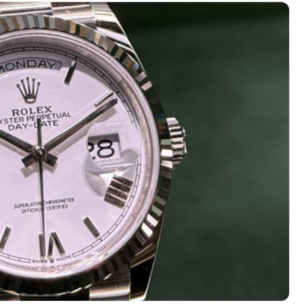
广场写字楼4号楼22层2209室（需提前预约）
际中心写字楼8层805室（需提前预约）
易中心写字楼A座13层1304室（需提前预约）
绿地双子塔（中央广场）A1座办公楼14层07室（需提前预约）
心写字楼（万象城）15层1508室（需提前预约）
际中心写字楼A塔7层704室（需提前预约）
世界贸易中心大厦南塔写字楼15层07室（需提前预约）
厦写字楼17层1701室（需提前预约）
厦写字楼1座30层05室（需提前预约）
字楼B座11层1104室（需提前预约）
写字楼15层03室（需提前预约）
心写字楼24层2406B室（需提前预约）
代广场写字楼9层902室（需提前预约）
号世茂环球金融中心写字楼（芙蓉广场）10层13室（需提前预约
楼29层2905室（需提前预约）
表服务中心（品牌授权店）3层整层（需提前预约）