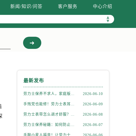
新闻/知识/问答
客户服务
中心介绍
▲
▼
最新发布
劳力士保养不求人，家庭版清洁全攻略
2026-06-10
手残党也能修！劳力士表耳脱落简易处理法
2026-06-09
造
劳力士表带怎么调才舒服？新手也能轻松上手
2026-06-08
深
劳力士保养秘籍：如何防止和修复表带掉色？
2026-06-07
手腕小星人福音！让劳力士表带完美贴合的妙招
2026-06-06