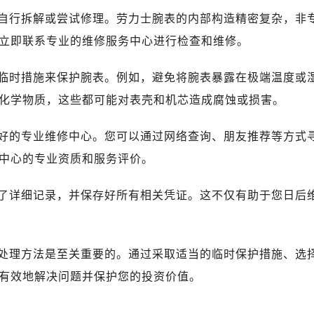
表服务中心（品牌授权店）1层整层（需提前预约）
自行拆解或尝试修理。劳力士腕表的内部构造精密复杂，非
表服务中心（品牌授权店）1层整层（需提前预约）
立即联系专业的维修服务中心进行检查和维修。
（CCMALL）C座17层17-B（需提前预约）
10层1015室（需提前预约）
临时措施来保护腕表。例如，避免将腕表暴露在极端温度或
T2座写字楼29层03室（需提前预约，营业时间：8:30-18:30
化学物质，这些都可能对表壳和机芯造成腐蚀或损害。
厦7层G室（需提前预约）
心C座12层1205室（需提前预约）
好的专业维修中心。您可以通过网络查询、朋友推荐等方式
中心T1写字楼9层907室（需提前预约）
中心的专业资质和服务评价。
写字楼1座11层1104室（需提前预约）
楼16层1603室（需提前预约）
了详细记录，并保存好所有相关凭证。这不仅有助于您日后
中心办公楼C座22层08室（需提前预约）
大厦38层09室（需提前预约）
楼1224室（需提前预约）
处理方法是至关重要的。通过采取适当的临时保护措施、选
大厦B座12楼03室（需提前预约）
有效地解决问题并保护您的投资价值。
心写字楼A座7楼709室（需提前预约）
2层04室（需提前预约）