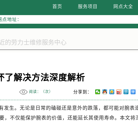
网络优化升级公告
首页
服务项目
网点大全
线：400-805-0023
网点地址：
字楼W3座6层602室（需提前预约）
国际中心写字楼D座11层1102室（需提前预约）
融中心写字楼26层2603室（需提前预约）
2座37层3705室（需提前预约）
际广场写字楼8层806室（需提前预约）
南京中心写字楼22层C1-1室（需提前预约）
坏了解决方法深度解析
中心写字楼5号楼10层1008室（需提前预约）
FC国际金融中心写字楼35层3508室（需提前预约）
阅读：（
次）
分享到：
楼1号楼18层1803室（需提前预约）
字楼1号楼16层1604室（需提前预约）
有发生。无论是日常的磕碰还是意外的跌落，都可能对腕表
务中心东塔写字楼（华润万象城）17层1706室（需提前预约）
要，不仅能保护腕表的价值，还能延长其使用寿命。本文将
场办公楼20层2009室（需提前预约）
写字楼A座5层503-5室（需提前预约）