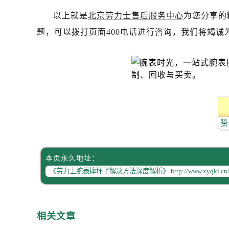
烟台市芝罘区胜利路139号万达金融中
以上就是
北京劳力士售后服务中心
为您分享的
长春市朝阳区西安大路727号中银大厦
题，可以拨打页面400电话进行咨询，我们将竭诚
贵阳市南明区都司高架桥路33号亨特
昆明市盘龙区北京路928号同德昆明
石家庄市长安区中山东路39号勒泰中
西安市碑林区南关正街88号华侨城长
海口市龙华区金贸东路5号海口华润大厦
唐山市路南区新华东道100号万达广场
台州市椒江区东海大道1800号腾达中
赞
黑龙江省大庆市萨尔图区会战大街劳
黑龙江省鹤岗市向阳区红军路劳力士
本页永久地址：
黑龙江省黑河市爱辉区中央街劳力士
黑龙江省鸡西市鸡冠区红军路劳力士
黑龙江省佳木斯市向阳区长安路劳力
黑龙江省牡丹江市东安区太平路劳力
相关文章
黑龙江省七台河市桃山区大同街劳力