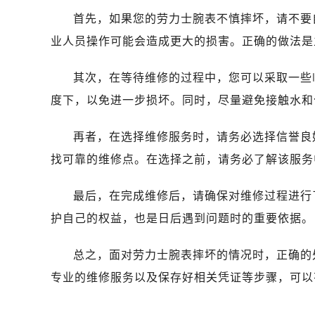
沈阳市沈河区中街路137号亨得利名
首先，如果您的劳力士腕表不慎摔坏，请不要
沈阳市沈河区中街路83号亨得利名
业人员操作可能会造成更大的损害。正确的做法是
乌鲁木齐市天山区红山路26号时代广场
温州市鹿城区锦绣路1067号置信广场
其次，在等待维修的过程中，您可以采取一些
哈尔滨市道里区友谊西路600号富力中心
度下，以免进一步损坏。同时，尽量避免接触水和
大连市中山区人民路15号国际金融大
佛山市禅城区季华五路57号万科金融中
再者，在选择维修服务时，请务必选择信誉良
东莞市东城街道鸿福东路1号民盈国贸
找可靠的维修点。在选择之前，请务必了解该服务
无锡市梁溪区人民中路139号恒隆广场
南通市崇川区工农路57号圆融广场写字
最后，在完成维修后，请确保对维修过程进行
苏州市苏州工业园区星港街199号苏州
护自己的权益，也是日后遇到问题时的重要依据。
武汉市江汉区解放大道686号世界贸易
南宁市青秀区金湖路59号地王大厦12
总之，面对劳力士腕表摔坏的情况时，正确的
合肥市蜀山区潜山路111号万象城华润
专业的维修服务以及保存好相关凭证等步骤，可以
泉州市丰泽区宝洲路729号浦西万达中
青岛市南区山东路6号华润大厦B座2