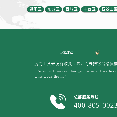
辽宁省丹东市振兴区七经街劳力士售
朝阳区
东城区
西城区
丰台区
石景山
辽宁省抚顺市新抚区东一路劳力士售
辽宁省阜新市海州区解放大街劳力士
辽宁省葫芦岛市连山区中央路劳力士
辽宁省锦州市古塔区中央大街劳力士
辽宁省辽阳市白塔区新运大街劳力士
辽宁省盘锦市兴隆台区石油大街劳力
辽宁省铁岭市银州区南马路劳力士售
辽宁省营口市站前区市府路与渤海大
劳力士从来没有改变世界，而是把它留给佩
辽宁省沈阳市沈河区中街路137号亨
"Rolex will never change the world.we leave
辽宁省沈阳市沈河区中街路83号亨
who wear them.”
北京市朝阳区建国门外大街甲6号华熙
北京市东城区东长安街1号王府井东方
河北省保定市竞秀区朝阳北大街北国
总部服务热线
400-805-002
内蒙古自治区阿拉善盟市左旗土尔扈
内蒙古自治区巴彦淖尔市临河区新华