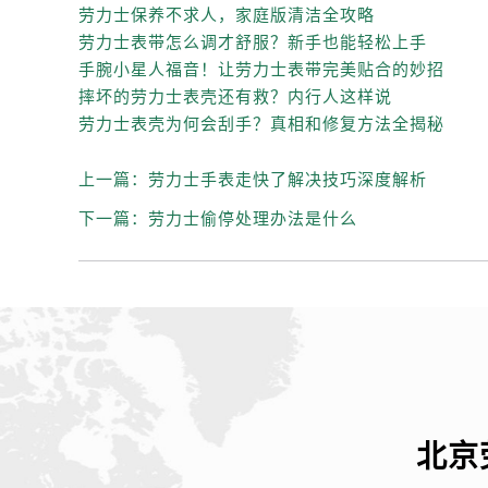
黑龙江省齐齐哈尔市龙沙区龙华路劳
劳力士保养不求人，家庭版清洁全攻略
黑龙江省双鸭山市尖山区新兴大街劳
劳力士表带怎么调才舒服？新手也能轻松上手
黑龙江省绥化市北林区新华街与康庄
手腕小星人福音！让劳力士表带完美贴合的妙招
摔坏的劳力士表壳还有救？内行人这样说
黑龙江省伊春市伊美区通河路劳力士
劳力士表壳为何会刮手？真相和修复方法全揭秘
吉林省白城市洮北区明仁南街劳力士
吉林省白山市浑江区浑江大街劳力士
上一篇：
劳力士手表走快了解决技巧深度解析
吉林省吉林市船营区河南街劳力士售
下一篇：
劳力士偷停处理办法是什么
吉林省辽源市龙山区人民大街劳力士
吉林省梅河口市新华街道梅河大街劳
吉林省四平市铁东区紫气大路与南九
吉林省松原市宁江区五环大街劳力士
吉林省通化市东昌区环通乡江南大街
吉林省延边市延吉市解放路劳力士售
辽宁省鞍山市铁东区站前街劳力士售
辽宁省本溪市平山区胜利路劳力士售
北京
辽宁省朝阳市双塔区新华路劳力士售