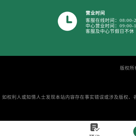
内蒙古自治区包头市青山区幸福路甲
内蒙古自治区赤峰市红山区哈达街劳
营业时间
内蒙古自治区鄂尔多斯市东胜区伊金
客服在线时间：08:00-2
中心营业时间：09:00-1
内蒙古自治区呼伦贝尔市海拉尔区中
客服及中心节假日不休
内蒙古自治区通辽市科尔沁区明仁大
内蒙古自治区乌海市海勃湾区人民南
内蒙古自治区乌兰察布市集宁区恩和
内蒙古自治区锡林郭勒盟市锡林浩特
版权所
内蒙古自治区兴安盟市乌兰浩特市兴
山西省大同市平城区迎宾街劳力士售
山西省晋城市城区黄华街劳力士售后
山西省晋中市榆次区顺城街劳力士售
如权利人或知情人士发现本站内容存在事实错误或涉及版权、名誉权
山西省临汾市尧都区解放路劳力士售
山西省吕梁市离石区永宁中路与建设
山西省朔州市朔城区怡西路与鄯阳西

山西省忻州市忻府区和平东街与七一