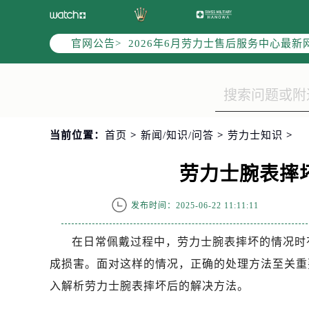
2026年6月劳力士中国区售后服务
2026年6月劳力士全国官方售后客户服务热
官网公告>
2026年6月劳力士售后服务中心最新
北京市东城区东长安街1号东方广场写
北京市朝阳区建国门外大街甲6号华熙
天津市和平区赤峰道136号天津国际金
上海市徐汇区虹桥路3号港汇中心写字楼
当前位置：
首页
>
新闻/知识/问答
>
劳力士知识
>
上海市黄浦区南京东路299号宏伊国
南京市秦淮区中山南路1号（新街口）
劳力士腕表摔
常州市新北区龙锦路1590号现代传媒
徐州市鼓楼区淮海东路29号苏宁广场I
发布时间：2025-06-22 11:11:11
扬州市邗江区国展路29号星耀天地写字
盐城市盐都区世纪大道5号盐城金融城写
在日常佩戴过程中，劳力士腕表摔坏的情况时
泰州市海陵区永定东路399号置地商
成损害。面对这样的情况，正确的处理方法至关重
宁波市江北区大闸南路500号来福士广
入解析劳力士腕表摔坏后的解决方法。
杭州市上城区钱江路1366号华润大厦