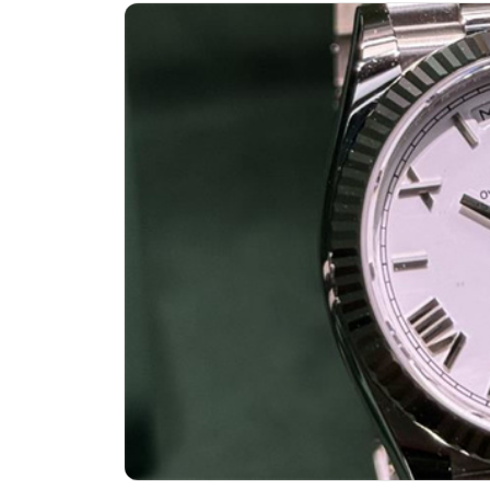
金华市金东区东市南街777号金华万达
绍兴市越城区胜利东路379号世茂天
嘉兴市南湖区广益路705号嘉兴世界贸
南昌市红谷滩新区红谷中大道998号
济南市历下区经十路11111号华润中
广州市天河区天河路230号万菱汇国
广州市越秀区环市东路371-375号
深圳市罗湖区深南东路5001号华润大
惠州市惠城区江北文昌一路7号华贸大
厦门市思明区湖滨东路95号华润大厦写
福州市鼓楼区五四路128-1号恒力城
成都市锦江区人民东路6号SAC东原中
重庆市江北区观音桥步行街2号融恒时
长沙市芙蓉区定王台街道建湘路393
郑州市二七区铭功路10号华润大厦写字
太原市迎泽区解放路15号亨得利名