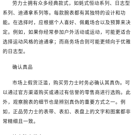
佛山市禅城区季华五路57号万科金融中心C座12层1205室（需提前预约）
劳力士拥有众多经典款式，如蚝式恒动系列、日志型
东莞市东城街道鸿福东路1号民盈国贸中心T1写字楼9层907室（需提前预约）
系列、迪通拿系列等。每款腕表都有其独特的设计和功
无锡市梁溪区人民中路139号恒隆广场写字楼1座11层1104室（需提前预约）
能。在选择时，应根据个人喜好、佩戴场合以及预算来决
南通市崇川区工农路57号圆融广场写字楼16层1603室（需提前预约）
定。例如，如果你经常参加户外活动或运动，可能更适合
苏州市苏州工业园区星港街199号苏州中心办公楼C座22层08室（需提前预约）
选择运动风格的迪通拿；而商务场合则可能更倾向于优雅
武汉市江汉区解放大道686号世界贸易大厦38层09室（需提前预约）
的日志型。
南宁市青秀区金湖路59号地王大厦12楼1224室（需提前预约）
合肥市蜀山区潜山路111号万象城华润大厦B座12楼03室（需提前预约）
确认真品
泉州市丰泽区宝洲路729号浦西万达中心写字楼A座7楼709室（需提前预约）
青岛市南区山东路6号华润大厦B座22层04室（需提前预约）
市场上假货泛滥，购买劳力士时务必确认其真伪。可
烟台市芝罘区胜利路139号万达金融中心A座907室（需提前预约）
以通过官方渠道购买或通过有信誉的零售商进行选购。此
长春市朝阳区西安大路727号中银大厦A座(旺进大厦)18层09室（需提前预约）
外，观察腕表的细节也是辨别真伪的重要方式之一。例
贵阳市南明区都司高架桥路33号亨特国际金融中心14楼14D（需提前预约）
如，正品劳力士的表带、表扣、表盘上的文字和图案都非
昆明市盘龙区北京路928号同德昆明广场写字楼10层06室（需提前预约）
石家庄市长安区中山东路39号勒泰中心写字楼B座13层07室（需提前预约）
常精细且一致。
西安市碑林区南关正街88号华侨城长安国际中心E座6楼10室（需提前预约）