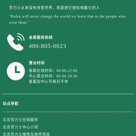
江西省吉安市吉州区井冈山大道劳力士售后服务中心（需提前预约）
劳力士从来没有改变世界，而是把它留给佩戴它的人
江西省景德镇市珠山区珠山中路劳力士售后服务中心（需提前预约）
"Rolex will never change the world.we leave that to the people who
江西省九江市浔阳区浔阳路劳力士售后服务中心（需提前预约）
wear them.”
江西省南昌市红谷滩新区红谷中大道998号绿地双子塔（中央广场）A1座办公楼14层1407室劳力士售后服务中心（需提前预约）
江西省萍乡市安源区萍安北大道与康庄路交叉口劳力士售后服务中心（需提前预约）
总部服务热线
江西省上饶市信州区滨江西路劳力士售后服务中心（需提前预约）
400-805-0023
江西省新余市渝水区北湖西路劳力士售后服务中心（需提前预约）
江西省宜春市袁州区中山中路劳力士售后服务中心（需提前预约）
营业时间
江西省鹰潭市月湖区胜利东路劳力士售后服务中心（需提前预约）
客服在线时间：08:00-22:00
中心营业时间：09:00-19:30
山东省德州市德城区东风中路劳力士售后服务中心（需提前预约）
客服及中心节假日不休
山东省东营市东营区济南路劳力士售后服务中心（需提前预约）
山东省济南市历下区经十路11111号华润中心写字楼（万象城）15层1508室劳力士售后服务中心（需提前预约）
站点导航
山东省济宁市任城区太白楼路劳力士售后服务中心（需提前预约）
山东省莱芜市文化南路8号银座商城名表维修一楼名表维修劳力士售后服务中心（需提前预约）
北京劳力士在线服务
山东省临沂市兰山区解放路劳力士售后服务中心（需提前预约）
北京劳力士中心介绍
山东省日照市东港区烟台路劳力士售后服务中心（需提前预约）
北京劳力士维修及保养项目