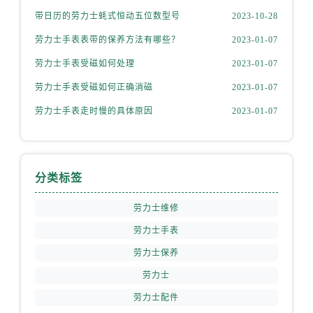
安徽省蚌埠市蚌山区淮河路劳力士售后服务中心（需提前预约）
带日历的劳力士蚝式恒动五位数型号
2023-10-28
安徽省亳州市谯城区魏武大道劳力士售后服务中心（需提前预约）
劳力士手表表带的保养方法有哪些？
2023-01-07
安徽省池州市贵池区长江路劳力士售后服务中心（需提前预约）
安徽省滁州市琅琊区南谯北路劳力士售后服务中心（需提前预约）
劳力士手表受磁如何处理
2023-01-07
安徽省阜阳市颍州区颍州北路劳力士售后服务中心（需提前预约）
劳力士手表受磁如何正确消磁
2023-01-07
安徽省淮北市相山区淮海路劳力士售后服务中心（需提前预约）
劳力士手表走时慢的具体原因
2023-01-07
安徽省淮南市田家庵区国庆中路劳力士售后服务中心（需提前预约）
安徽省黄山市屯溪区黄山西路劳力士售后服务中心（需提前预约）
安徽省六安市金安区解放中路劳力士售后服务中心（需提前预约）
分类标签
安徽省马鞍山市雨山区湖南西路劳力士售后服务中心（需提前预约）
安徽省宿州市埇桥区人民中路劳力士售后服务中心（需提前预约）
劳力士维修
安徽省铜陵市铜官区石城大道劳力士售后服务中心（需提前预约）
劳力士手表
安徽省芜湖市镜湖区中山路步行街劳力士售后服务中心（需提前预约）
劳力士保养
安徽省宣城市宣州区叠嶂西路劳力士售后服务中心（需提前预约）
劳力士
福建省龙岩市新罗区九一南路劳力士售后服务中心（需提前预约）
劳力士配件
福建省南平市建阳区人民西路劳力士售后服务中心（需提前预约）