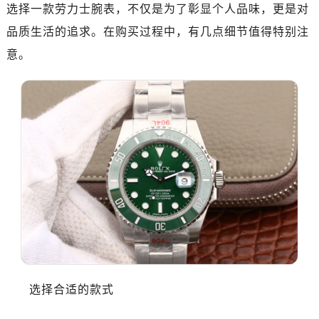
广州市越秀区环市东路371-375号世界贸易中心大厦南塔写字楼15层07室（需提前预约）
选择一款劳力士腕表，不仅是为了彰显个人品味，更是对
深圳市罗湖区深南东路5001号华润大厦写字楼17层1701室（需提前预约）
品质生活的追求。在购买过程中，有几点细节值得特别注
惠州市惠城区江北文昌一路7号华贸大厦写字楼1座30层05室（需提前预约）
意。
厦门市思明区湖滨东路95号华润大厦写字楼B座11层1104室（需提前预约）
福州市鼓楼区五四路128-1号恒力城写字楼15层03室（需提前预约）
成都市锦江区人民东路6号SAC东原中心写字楼24层2406B室（需提前预约）
重庆市江北区观音桥步行街2号融恒时代广场写字楼9层902室（需提前预约）
长沙市芙蓉区定王台街道建湘路393号世茂环球金融中心写字楼（芙蓉广场）10层13室（需提前预约）
郑州市二七区铭功路10号华润大厦写字楼29层2905室（需提前预约）
太原市迎泽区解放路15号亨得利名表服务中心（品牌授权店）3层整层（需提前预约）
沈阳市沈河区中街路137号亨得利名表服务中心（品牌授权店）1层整层（需提前预约）
沈阳市沈河区中街路83号亨得利名表服务中心（品牌授权店）1层整层（需提前预约）
乌鲁木齐市天山区红山路26号时代广场（CCMALL）C座17层17-B（需提前预约）
温州市鹿城区锦绣路1067号置信广场10层1015室（需提前预约）
哈尔滨市道里区友谊西路600号富力中心T2座写字楼29层03室（需提前预约，营业时间：8:30-18:30）
选择合适的款式
大连市中山区人民路15号国际金融大厦7层G室（需提前预约）