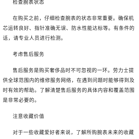
检查腕表状态
海口市龙华区金贸东路5号海口华润大厦B座17层1707室（需提前预约）
唐山市路南区新华东道100号万达广场写字楼A座10层1002室（需提前预约）
在购买之前，仔细检查腕表的状态非常重要。确保机
台州市椒江区东海大道1800号腾达中心东1幢20楼2002室（需提前预约）
芯运转良好、指针准确无误、防水性能达标等。有条件的
黑龙江省大庆市萨尔图区会战大街劳力士售后服务中心（需提前预约）
黑龙江省鹤岗市向阳区红军路劳力士售后服务中心（需提前预约）
话，请专业人员进行检测。
黑龙江省黑河市爱辉区中央街劳力士售后服务中心（需提前预约）
考虑售后服务
黑龙江省鸡西市鸡冠区红军路劳力士售后服务中心（需提前预约）
黑龙江省佳木斯市向阳区长安路劳力士售后服务中心（需提前预约）
售后服务是购买奢侈品时不可忽视的一环。劳力士提
黑龙江省牡丹江市东安区太平路劳力士售后服务中心（需提前预约）
供全球范围内的维修服务网络，在遇到问题时能够得到及
黑龙江省七台河市桃山区大同街劳力士售后服务中心（需提前预约）
黑龙江省齐齐哈尔市龙沙区龙华路劳力士售后服务中心（需提前预约）
时有效的帮助。了解清楚售后服务的具体内容和覆盖范围
黑龙江省双鸭山市尖山区新兴大街劳力士售后服务中心（需提前预约）
是非常必要的。
黑龙江省绥化市北林区新华街与康庄路交叉口劳力士售后服务中心（需提前预约）
黑龙江省伊春市伊美区通河路劳力士售后服务中心（需提前预约）
注意收藏价值
吉林省白城市洮北区明仁南街劳力士售后服务中心（需提前预约）
对于一些收藏爱好者来说，了解所购腕表未来的收藏
吉林省白山市浑江区浑江大街劳力士售后服务中心（需提前预约）