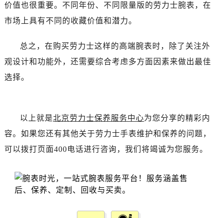
吉林省吉林市船营区河南街劳力士售后服务中心（需提前预约）
价值也很重要。不同年份、不同限量版的劳力士腕表，在
吉林省辽源市龙山区人民大街劳力士售后服务中心（需提前预约）
市场上具有不同的收藏价值和潜力。
吉林省梅河口市新华街道梅河大街劳力士售后服务中心（需提前预约）
吉林省四平市铁东区紫气大路与南九经街交汇处劳力士售后服务中心（需提前预约）
总之，在购买劳力士这样的高端腕表时，除了关注外
吉林省松原市宁江区五环大街劳力士售后服务中心（需提前预约）
观设计和功能外，还需要综合考虑多方面因素来做出最佳
吉林省通化市东昌区环通乡江南大街劳力士售后服务中心（需提前预约）
选择。
吉林省延边市延吉市解放路劳力士售后服务中心（需提前预约）
辽宁省鞍山市铁东区站前街劳力士售后服务中心（需提前预约）
辽宁省本溪市平山区胜利路劳力士售后服务中心（需提前预约）
以上就是
北京劳力士保养服务中心
为您分享的精彩内
辽宁省朝阳市双塔区新华路劳力士售后服务中心（需提前预约）
容。如果您还有其他关于劳力士手表维护和保养的问题，
辽宁省丹东市振兴区七经街劳力士售后服务中心（需提前预约）
可以拨打页面400电话进行咨询，我们将竭诚为您服务。
辽宁省抚顺市新抚区东一路劳力士售后服务中心（需提前预约）
辽宁省阜新市海州区解放大街劳力士售后服务中心（需提前预约）
辽宁省葫芦岛市连山区中央路劳力士售后服务中心（需提前预约）
辽宁省锦州市古塔区中央大街劳力士售后服务中心（需提前预约）
辽宁省辽阳市白塔区新运大街劳力士售后服务中心（需提前预约）