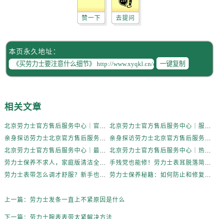
辽宁省盘锦市兴隆台区石油大街劳力士售后服务中心（需提前预约）
辽宁省铁岭市银州区南马路劳力士售后服务中心（需提前预约）
赞一下
去提问
辽宁省营口市站前区市府路与渤海大街交叉口劳力士售后服务中心（需提前预约）
辽宁省沈阳市沈河区中街路137号亨得利名表维修授权店1楼劳力士售后服务中心（需提前预约）
本页永久地址：
辽宁省沈阳市沈河区中街路83号亨得利名表维修授权店1楼劳力士售后服务中心（需提前预约）
一键复制
北京市朝阳区建国门外大街甲6号华熙国际中心D座11层1102室劳力士售后服务中心（需提前预约）
北京市东城区东长安街1号王府井东方广场W3座6层602室劳力士售后服务中心（需提前预约）
河北省保定市竞秀区朝阳北大街北国先天下劳力士售后服务中心（需提前预约）
相关文章
内蒙古自治区阿拉善盟市左旗土尔扈特大街劳力士售后服务中心（需提前预约）
北京劳力士官方售后服务中心｜官方电话和维修地址权威信息公示（2026年6月最新）
北京劳力士官方售后服务中心｜服务热线及完整地址权威信息公示（2026年6月最新）
内蒙古自治区巴彦淖尔市临河区新华街劳力士售后服务中心（需提前预约）
亲身探访劳力士北京官方售后服务中心｜全新维修门店地址及电话（2026年6月最新）
亲身探访劳力士北京官方售后服务中心｜最新热线电话与地址（2026年6月最新）
内蒙古自治区包头市青山区幸福路甲3号王府井百货名表维修劳力士售后服务中心（需提前预约）
北京劳力士官方售后服务中心｜最新电话及地址权威信息公示（2026年6月最新）
北京劳力士官方售后服务中心｜热线电话与网点地址权威信息公示（2026年6月最新）
内蒙古自治区赤峰市红山区哈达街劳力士售后服务中心（需提前预约）
劳力士保养不求人，家庭版清洁全攻略
手残党也能修！劳力士表耳脱落简易处理法
内蒙古自治区鄂尔多斯市东胜区伊金霍洛街劳力士售后服务中心（需提前预约）
劳力士表带怎么调才舒服？新手也能轻松上手
劳力士保养秘籍：如何防止和修复表带掉色？
内蒙古自治区呼伦贝尔市海拉尔区中央街劳力士售后服务中心（需提前预约）
内蒙古自治区通辽市科尔沁区明仁大街劳力士售后服务中心（需提前预约）
上一篇：
劳力士发条一直上不紧原因是什么
内蒙古自治区乌海市海勃湾区人民南路劳力士售后服务中心（需提前预约）
下一篇：
劳力士腕表表带太紧解决方法