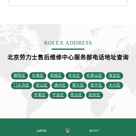
福建省宁德市蕉城区天湖东路劳力士售后服务中心（需提前预约）
福建省莆田市城厢区霞林街道荔华东大道劳力士售后服务中心（需提前预约）
福建省三明市三元区东乾二路劳力士售后服务中心（需提前预约）
福建省漳州市龙文区步港路劳力士售后服务中心（需提前预约）
江苏省常州市新北区龙锦路1590号现代传媒中心5号楼10层1008室劳力士售后服务中心（需提前预约）
ROLEX ADDRESS
江苏省淮安市清江浦区淮海北路劳力士售后服务中心（需提前预约）
江苏省连云港市海州区通灌北路劳力士售后服务中心（需提前预约）
北京劳力士售后维修中心服务部电话地址查询
江苏省南京市秦淮区中山南路1号南京中心22层22-C1-C3室劳力士售后服务中心（需提前预约）
江苏省宿迁市宿城区西湖路劳力士售后服务中心（需提前预约）
朝阳区
东城区
西城区
丰台区
石景山区
海淀区
江苏省泰州市海陵区永定东路399号置地商务中心东塔（华润万象城）17层1706室劳力士售后服务中心（需提前预约）
门头沟区
房山区
通州区
顺义区
昌平区
大兴区
江苏省徐州市鼓楼区淮海东路29号苏宁广场IFC国际金融中心35层3508室劳力士售后服务中心（需提前预约）
怀柔区
平谷区
密云区
延庆区
江苏省盐城市盐都区世纪大道5号盐城金融城写字楼1号楼16层1604室劳力士售后服务中心（需提前预约）
江苏省扬州市邗江区国展路29号星耀天地写字楼1号楼18层1803室劳力士售后服务中心（需提前预约）
江苏省镇江市京口区中山东路劳力士售后服务中心（需提前预约）
江西省抚州市临川区赣东大道劳力士售后服务中心（需提前预约）
江西省赣州市章贡区文清路劳力士售后服务中心（需提前预约）