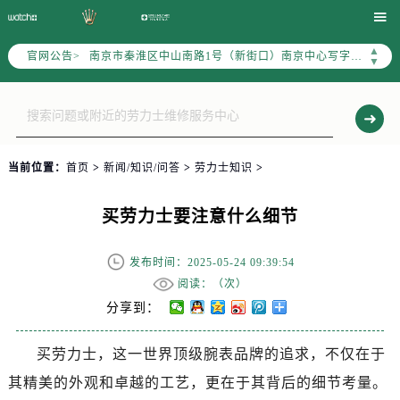
上海市徐汇区虹桥路3号港汇中心写字楼2座37层3705室（需提前预约）

上海市黄浦区南京东路299号宏伊国际广场写字楼8层806室（需提前预约）
▲
官网公告>
南京市秦淮区中山南路1号（新街口）南京中心写字楼22层C1-1室（需提前预约）
▼
常州市新北区龙锦路1590号现代传媒中心写字楼5号楼10层1008室（需提前预约）
徐州市鼓楼区淮海东路29号苏宁广场IFC国际金融中心写字楼35层3508室（需提前预约）
扬州市邗江区国展路29号星耀天地写字楼1号楼18层1803室（需提前预约）
盐城市盐都区世纪大道5号盐城金融城写字楼1号楼16层1604室（需提前预约）
当前位置：
首页
>
新闻/知识/问答
>
劳力士知识
>
泰州市海陵区永定东路399号置地商务中心东塔写字楼（华润万象城）17层1706室（需提前预约）
宁波市江北区大闸南路500号来福士广场办公楼20层2009室（需提前预约）
买劳力士要注意什么细节
杭州市上城区钱江路1366号华润大厦写字楼A座5层503-5室（需提前预约）
金华市金东区东市南街777号金华万达广场写字楼4号楼22层2209室（需提前预约）
发布时间：2025-05-24 09:39:54
绍兴市越城区胜利东路379号世茂天际中心写字楼8层805室（需提前预约）
阅读：（
次）
嘉兴市南湖区广益路705号嘉兴世界贸易中心写字楼A座13层1304室（需提前预约）
分享到：
南昌市红谷滩新区红谷中大道998号绿地双子塔（中央广场）A1座办公楼14层07室（需提前预约）
买劳力士，这一世界顶级腕表品牌的追求，不仅在于
济南市历下区经十路11111号华润中心写字楼（万象城）15层1508室（需提前预约）
其精美的外观和卓越的工艺，更在于其背后的细节考量。
广州市天河区天河路230号万菱汇国际中心写字楼A塔7层704室（需提前预约）