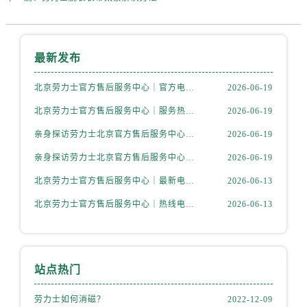
内蒙古自治区乌兰察布市集宁区恩和大街劳力士售后服务中心（需提前预约）
内蒙古自治区锡林郭勒盟市锡林浩特市光明街与额尔敦路交叉口劳力士售后服务中心（需提前预约）
内蒙古自治区兴安盟市乌兰浩特市兴安大街劳力士售后服务中心（需提前预约）
最新发布
山西省大同市平城区迎宾街劳力士售后服务中心（需提前预约）
山西省晋城市城区黄华街劳力士售后服务中心（需提前预约）
北京劳力士官方售后服务中心｜官方电话和维修地址权威信息公示（2026年6月最新）
2026-06-19
山西省晋中市榆次区顺城街劳力士售后服务中心（需提前预约）
北京劳力士官方售后服务中心｜服务热线及完整地址权威信息公示（2026年6月最新）
2026-06-19
山西省临汾市尧都区解放路劳力士售后服务中心（需提前预约）
亲身探访劳力士北京官方售后服务中心｜全新维修门店地址及电话（2026年6月最新）
2026-06-19
山西省吕梁市离石区永宁中路与建设街交叉口劳力士售后服务中心（需提前预约）
亲身探访劳力士北京官方售后服务中心｜最新热线电话与地址（2026年6月最新）
2026-06-19
山西省朔州市朔城区怡西路与鄯阳西街交汇处劳力士售后服务中心（需提前预约）
山西省忻州市忻府区和平东街与七一南路交叉口劳力士售后服务中心（需提前预约）
北京劳力士官方售后服务中心｜最新电话及地址权威信息公示（2026年6月最新）
2026-06-13
山西省阳泉市郊区平阳东街与新城大道交叉口劳力士售后服务中心（需提前预约）
北京劳力士官方售后服务中心｜热线电话与网点地址权威信息公示（2026年6月最新）
2026-06-13
山西省运城市盐湖区河东街劳力士售后服务中心（需提前预约）
山西省长治市潞州区英雄中路劳力士售后服务中心（需提前预约）
山西省太原市迎泽区迎泽街道解放路15号亨得利名表维修授权店3楼劳力士售后服务中心（需提前预约）
站点热门
天津市和平区赤峰道136号天津国际金融中心26层2603室劳力士售后服务中心（需提前预约）
安徽省安庆市迎江区人民路劳力士售后服务中心（需提前预约）
劳力士如何消磁？
2022-12-09