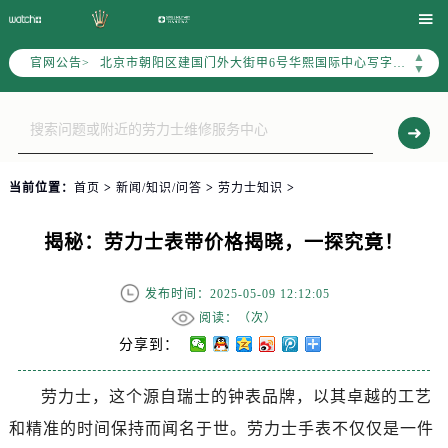
2026年6月劳力士售后服务中心最新网点地址：

北京市东城区东长安街1号东方广场写字楼W3座6层602室（需提前预约）
▲
官网公告>
北京市朝阳区建国门外大街甲6号华熙国际中心写字楼D座11层1102室（需提前预约）
▼
天津市和平区赤峰道136号天津国际金融中心写字楼26层2603室（需提前预约）
上海市徐汇区虹桥路3号港汇中心写字楼2座37层3705室（需提前预约）
上海市黄浦区南京东路299号宏伊国际广场写字楼8层806室（需提前预约）
南京市秦淮区中山南路1号（新街口）南京中心写字楼22层C1-1室（需提前预约）
当前位置：
首页
>
新闻/知识/问答
>
劳力士知识
>
常州市新北区龙锦路1590号现代传媒中心写字楼5号楼10层1008室（需提前预约）
徐州市鼓楼区淮海东路29号苏宁广场IFC国际金融中心写字楼35层3508室（需提前预约）
揭秘：劳力士表带价格揭晓，一探究竟！
扬州市邗江区国展路29号星耀天地写字楼1号楼18层1803室（需提前预约）
盐城市盐都区世纪大道5号盐城金融城写字楼1号楼16层1604室（需提前预约）
发布时间：2025-05-09 12:12:05
泰州市海陵区永定东路399号置地商务中心东塔写字楼（华润万象城）17层1706室（需提前预约）
阅读：（
次）
宁波市江北区大闸南路500号来福士广场办公楼20层2009室（需提前预约）
分享到：
杭州市上城区钱江路1366号华润大厦写字楼A座5层503-5室（需提前预约）
劳力士，这个源自瑞士的钟表品牌，以其卓越的工艺
金华市金东区东市南街777号金华万达广场写字楼4号楼22层2209室（需提前预约）
和精准的时间保持而闻名于世。劳力士手表不仅仅是一件
绍兴市越城区胜利东路379号世茂天际中心写字楼8层805室（需提前预约）