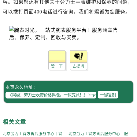
容。如果您还有其他关于劳力士手表维护和保养的问题，
辽宁省阜新市海州区解放大街劳力士售后服务中心（需提前预约）
辽宁省葫芦岛市连山区中央路劳力士售后服务中心（需提前预约）
可以拨打页面400电话进行咨询，我们将竭诚为您服务。
辽宁省锦州市古塔区中央大街劳力士售后服务中心（需提前预约）
辽宁省辽阳市白塔区新运大街劳力士售后服务中心（需提前预约）
辽宁省盘锦市兴隆台区石油大街劳力士售后服务中心（需提前预约）
辽宁省铁岭市银州区南马路劳力士售后服务中心（需提前预约）
辽宁省营口市站前区市府路与渤海大街交叉口劳力士售后服务中心（需提前预约）
辽宁省沈阳市沈河区中街路137号亨得利名表维修授权店1楼劳力士售后服务中心（需提前预约）
赞一下
去提问
辽宁省沈阳市沈河区中街路83号亨得利名表维修授权店1楼劳力士售后服务中心（需提前预约）
北京市朝阳区建国门外大街甲6号华熙国际中心D座11层1102室劳力士售后服务中心（需提前预约）
本页永久地址：
北京市东城区东长安街1号王府井东方广场W3座6层602室劳力士售后服务中心（需提前预约）
一键复制
河北省保定市竞秀区朝阳北大街北国先天下劳力士售后服务中心（需提前预约）
内蒙古自治区阿拉善盟市左旗土尔扈特大街劳力士售后服务中心（需提前预约）
内蒙古自治区巴彦淖尔市临河区新华街劳力士售后服务中心（需提前预约）
相关文章
内蒙古自治区包头市青山区幸福路甲3号王府井百货名表维修劳力士售后服务中心（需提前预约）
内蒙古自治区赤峰市红山区哈达街劳力士售后服务中心（需提前预约）
北京劳力士官方售后服务中心｜官方电话和维修地址权威信息公示（2026年6月最新）
北京劳力士官方售后服务中心｜服务热线及完整地址权威信息公示（2026年6月最新）