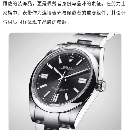
嘉兴市南湖区广益路705号嘉兴世界贸易中心写字楼A座13层1304室（需提前预约）
佩戴的装饰品，更是佩戴者身份与品味的象征。在劳力士
南昌市红谷滩新区红谷中大道998号绿地双子塔（中央广场）A1座办公楼14层07室（需提前预约）
家族中，表带作为连接表壳与佩戴者的重要组件，其设计
济南市历下区经十路11111号华润中心写字楼（万象城）15层1508室（需提前预约）
与材质同样体现了品牌的精髓。
广州市天河区天河路230号万菱汇国际中心写字楼A塔7层704室（需提前预约）
广州市越秀区环市东路371-375号世界贸易中心大厦南塔写字楼15层07室（需提前预约）
深圳市罗湖区深南东路5001号华润大厦写字楼17层1701室（需提前预约）
惠州市惠城区江北文昌一路7号华贸大厦写字楼1座30层05室（需提前预约）
厦门市思明区湖滨东路95号华润大厦写字楼B座11层1104室（需提前预约）
福州市鼓楼区五四路128-1号恒力城写字楼15层03室（需提前预约）
成都市锦江区人民东路6号SAC东原中心写字楼24层2406B室（需提前预约）
重庆市江北区观音桥步行街2号融恒时代广场写字楼9层902室（需提前预约）
长沙市芙蓉区定王台街道建湘路393号世茂环球金融中心写字楼（芙蓉广场）10层13室（需提前预约）
郑州市二七区铭功路10号华润大厦写字楼29层2905室（需提前预约）
太原市迎泽区解放路15号亨得利名表服务中心（品牌授权店）3层整层（需提前预约）
沈阳市沈河区中街路137号亨得利名表服务中心（品牌授权店）1层整层（需提前预约）
沈阳市沈河区中街路83号亨得利名表服务中心（品牌授权店）1层整层（需提前预约）