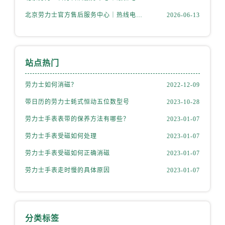
山西省长治市潞州区英雄中路劳力士售后服务中心（需提前预约）
北京劳力士官方售后服务中心｜热线电话与网点地址权威信息公示（2026年6月最新）
2026-06-13
山西省太原市迎泽区迎泽街道解放路15号亨得利名表维修授权店3楼劳力士售后服务中心（需提前预约）
天津市和平区赤峰道136号天津国际金融中心26层2603室劳力士售后服务中心（需提前预约）
安徽省安庆市迎江区人民路劳力士售后服务中心（需提前预约）
安徽省蚌埠市蚌山区淮河路劳力士售后服务中心（需提前预约）
站点热门
安徽省亳州市谯城区魏武大道劳力士售后服务中心（需提前预约）
劳力士如何消磁？
2022-12-09
安徽省池州市贵池区长江路劳力士售后服务中心（需提前预约）
安徽省滁州市琅琊区南谯北路劳力士售后服务中心（需提前预约）
带日历的劳力士蚝式恒动五位数型号
2023-10-28
安徽省阜阳市颍州区颍州北路劳力士售后服务中心（需提前预约）
劳力士手表表带的保养方法有哪些？
2023-01-07
安徽省淮北市相山区淮海路劳力士售后服务中心（需提前预约）
劳力士手表受磁如何处理
2023-01-07
安徽省淮南市田家庵区国庆中路劳力士售后服务中心（需提前预约）
劳力士手表受磁如何正确消磁
2023-01-07
安徽省黄山市屯溪区黄山西路劳力士售后服务中心（需提前预约）
劳力士手表走时慢的具体原因
2023-01-07
安徽省六安市金安区解放中路劳力士售后服务中心（需提前预约）
安徽省马鞍山市雨山区湖南西路劳力士售后服务中心（需提前预约）
安徽省宿州市埇桥区人民中路劳力士售后服务中心（需提前预约）
安徽省铜陵市铜官区石城大道劳力士售后服务中心（需提前预约）
分类标签