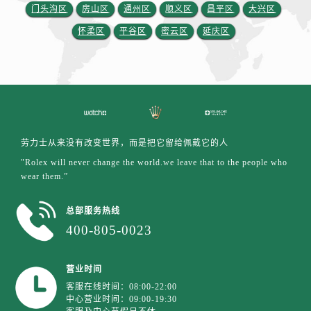
江苏省扬州市邗江区国展路29号星耀天地写字楼1号楼18层1803室劳力士售后服务中心（需提前预约）
门头沟区
房山区
通州区
顺义区
昌平区
大兴区
江苏省镇江市京口区中山东路劳力士售后服务中心（需提前预约）
怀柔区
平谷区
密云区
延庆区
江西省抚州市临川区赣东大道劳力士售后服务中心（需提前预约）
江西省赣州市章贡区文清路劳力士售后服务中心（需提前预约）
江西省吉安市吉州区井冈山大道劳力士售后服务中心（需提前预约）
江西省景德镇市珠山区珠山中路劳力士售后服务中心（需提前预约）
江西省九江市浔阳区浔阳路劳力士售后服务中心（需提前预约）
江西省南昌市红谷滩新区红谷中大道998号绿地双子塔（中央广场）A1座办公楼14层1407室劳力士售后服务中心（需提前预约）
劳力士从来没有改变世界，而是把它留给佩戴它的人
江西省萍乡市安源区萍安北大道与康庄路交叉口劳力士售后服务中心（需提前预约）
"Rolex will never change the world.we leave that to the people who
wear them.”
江西省上饶市信州区滨江西路劳力士售后服务中心（需提前预约）
江西省新余市渝水区北湖西路劳力士售后服务中心（需提前预约）
总部服务热线
江西省宜春市袁州区中山中路劳力士售后服务中心（需提前预约）
400-805-0023
江西省鹰潭市月湖区胜利东路劳力士售后服务中心（需提前预约）
山东省德州市德城区东风中路劳力士售后服务中心（需提前预约）
营业时间
山东省东营市东营区济南路劳力士售后服务中心（需提前预约）
客服在线时间：08:00-22:00
山东省济南市历下区经十路11111号华润中心写字楼（万象城）15层1508室劳力士售后服务中心（需提前预约）
中心营业时间：09:00-19:30