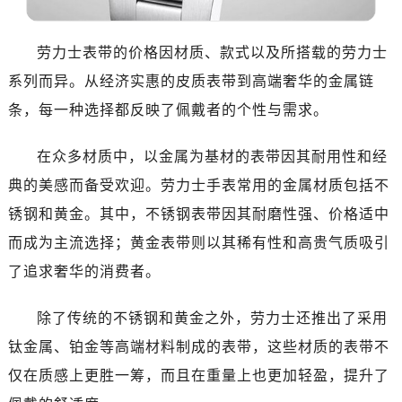
乌鲁木齐市天山区红山路26号时代广场（CCMALL）C座17层17-B（需提前预约）
温州市鹿城区锦绣路1067号置信广场10层1015室（需提前预约）
劳力士表带的价格因材质、款式以及所搭载的劳力士
哈尔滨市道里区友谊西路600号富力中心T2座写字楼29层03室（需提前预约，营业时间：8:30-18:30）
系列而异。从经济实惠的皮质表带到高端奢华的金属链
大连市中山区人民路15号国际金融大厦7层G室（需提前预约）
佛山市禅城区季华五路57号万科金融中心C座12层1205室（需提前预约）
条，每一种选择都反映了佩戴者的个性与需求。
东莞市东城街道鸿福东路1号民盈国贸中心T1写字楼9层907室（需提前预约）
在众多材质中，以金属为基材的表带因其耐用性和经
无锡市梁溪区人民中路139号恒隆广场写字楼1座11层1104室（需提前预约）
南通市崇川区工农路57号圆融广场写字楼16层1603室（需提前预约）
典的美感而备受欢迎。劳力士手表常用的金属材质包括不
苏州市苏州工业园区星港街199号苏州中心办公楼C座22层08室（需提前预约）
锈钢和黄金。其中，不锈钢表带因其耐磨性强、价格适中
武汉市江汉区解放大道686号世界贸易大厦38层09室（需提前预约）
而成为主流选择；黄金表带则以其稀有性和高贵气质吸引
南宁市青秀区金湖路59号地王大厦12楼1224室（需提前预约）
了追求奢华的消费者。
合肥市蜀山区潜山路111号万象城华润大厦B座12楼03室（需提前预约）
泉州市丰泽区宝洲路729号浦西万达中心写字楼A座7楼709室（需提前预约）
除了传统的不锈钢和黄金之外，劳力士还推出了采用
青岛市南区山东路6号华润大厦B座22层04室（需提前预约）
钛金属、铂金等高端材料制成的表带，这些材质的表带不
烟台市芝罘区胜利路139号万达金融中心A座907室（需提前预约）
仅在质感上更胜一筹，而且在重量上也更加轻盈，提升了
长春市朝阳区西安大路727号中银大厦A座(旺进大厦)18层09室（需提前预约）