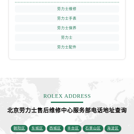
安徽省芜湖市镜湖区中山路步行街劳力士售后服务中心（需提前预约）
劳力士维修
安徽省宣城市宣州区叠嶂西路劳力士售后服务中心（需提前预约）
劳力士手表
福建省龙岩市新罗区九一南路劳力士售后服务中心（需提前预约）
福建省南平市建阳区人民西路劳力士售后服务中心（需提前预约）
劳力士保养
福建省宁德市蕉城区天湖东路劳力士售后服务中心（需提前预约）
劳力士
福建省莆田市城厢区霞林街道荔华东大道劳力士售后服务中心（需提前预约）
劳力士配件
福建省三明市三元区东乾二路劳力士售后服务中心（需提前预约）
福建省漳州市龙文区步港路劳力士售后服务中心（需提前预约）
江苏省常州市新北区龙锦路1590号现代传媒中心5号楼10层1008室劳力士售后服务中心（需提前预约）
江苏省淮安市清江浦区淮海北路劳力士售后服务中心（需提前预约）
江苏省连云港市海州区通灌北路劳力士售后服务中心（需提前预约）
江苏省南京市秦淮区中山南路1号南京中心22层22-C1-C3室劳力士售后服务中心（需提前预约）
ROLEX ADDRESS
江苏省宿迁市宿城区西湖路劳力士售后服务中心（需提前预约）
北京劳力士售后维修中心服务部电话地址查询
江苏省泰州市海陵区永定东路399号置地商务中心东塔（华润万象城）17层1706室劳力士售后服务中心（需提前预约）
江苏省徐州市鼓楼区淮海东路29号苏宁广场IFC国际金融中心35层3508室劳力士售后服务中心（需提前预约）
江苏省盐城市盐都区世纪大道5号盐城金融城写字楼1号楼16层1604室劳力士售后服务中心（需提前预约）
朝阳区
东城区
西城区
丰台区
石景山区
海淀区