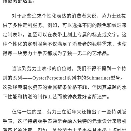
佩戴的舒适度。
贵阳市南明区都司高架桥路33号亨特国际金融中心14楼14D（需提前预约）
昆明市盘龙区北京路928号同德昆明广场写字楼10层06室（需提前预约）
对于那些追求个性化表达的消费者来说，劳力士还提
石家庄市长安区中山东路39号勒泰中心写字楼B座13层07室（需提前预约）
供了多种定制服务。例如，可以选择不同的颜色和纹理来
西安市碑林区南关正街88号华侨城长安国际中心E座6楼10室（需提前预约）
定制表带，甚至可以在表带上刻上专属的标志或文字。这
海口市龙华区金贸东路5号海口华润大厦B座17层1707室（需提前预约）
唐山市路南区新华东道100号万达广场写字楼A座10层1002室（需提前预约）
种个性化的定制服务不仅满足了消费者的独特需求，也使
台州市椒江区东海大道1800号腾达中心东1幢20楼2002室（需提前预约）
得每一块劳力士手表都成为了独一无二的艺术品。
黑龙江省大庆市萨尔图区会战大街劳力士售后服务中心（需提前预约）
黑龙江省鹤岗市向阳区红军路劳力士售后服务中心（需提前预约）
当谈到劳力士表带的价位时，我们不得不提到一个特
黑龙江省黑河市爱辉区中央街劳力士售后服务中心（需提前预约）
别的系列——OysterPerpetual系列中的Submariner型号。
黑龙江省鸡西市鸡冠区红军路劳力士售后服务中心（需提前预约）
这款经典潜水腕表的金属链条价格不菲，但因其卓越的水
黑龙江省佳木斯市向阳区长安路劳力士售后服务中心（需提前预约）
下性能和精湛的制作工艺而被钟表爱好者所追捧。
黑龙江省牡丹江市东安区太平路劳力士售后服务中心（需提前预约）
黑龙江省七台河市桃山区大同街劳力士售后服务中心（需提前预约）
值得一提的是，劳力士在近年来还推出了一些特别版
黑龙江省齐齐哈尔市龙沙区龙华路劳力士售后服务中心（需提前预约）
手表，这些特别版手表通常会融入独特的元素设计来吸引
黑龙江省双鸭山市尖山区新兴大街劳力士售后服务中心（需提前预约）
消费者的注意。例如，某款劳力士手表在其表带上巧妙地