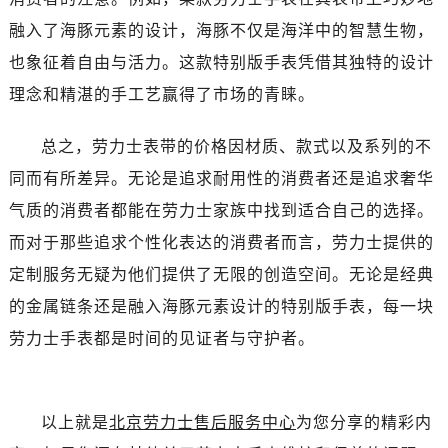
黑龙江省绥化市北林区新华街与康庄路交叉口劳力士售后服务中心（需提前预约）
融入了海豚元素的设计，海豚不仅是海洋中的智慧生物，
黑龙江省伊春市伊美区通河路劳力士售后服务中心（需提前预约）
也象征着自由与活力。这款特别版手表凭借其独特的设计
吉林省白城市洮北区明仁南街劳力士售后服务中心（需提前预约）
吉林省白山市浑江区浑江大街劳力士售后服务中心（需提前预约）
理念和精湛的手工艺赢得了市场的青睐。
吉林省吉林市船营区河南街劳力士售后服务中心（需提前预约）
总之，劳力士表带的价格因材质、款式以及系列的不
吉林省辽源市龙山区人民大街劳力士售后服务中心（需提前预约）
吉林省梅河口市新华街道梅河大街劳力士售后服务中心（需提前预约）
同而有所差异。无论是追求耐用性的消费者还是追求奢华
吉林省四平市铁东区紫气大路与南九经街交汇处劳力士售后服务中心（需提前预约）
气质的消费者都能在劳力士家族中找到适合自己的选择。
吉林省松原市宁江区五环大街劳力士售后服务中心（需提前预约）
而对于那些追求个性化表达的消费者而言，劳力士提供的
吉林省通化市东昌区环通乡江南大街劳力士售后服务中心（需提前预约）
定制服务无疑为他们提供了无限的创造空间。无论是经典
吉林省延边市延吉市解放路劳力士售后服务中心（需提前预约）
的金属链条还是融入海豚元素设计的特别版手表，每一块
辽宁省鞍山市铁东区站前街劳力士售后服务中心（需提前预约）
劳力士手表都是时间的见证者与守护者。
辽宁省本溪市平山区胜利路劳力士售后服务中心（需提前预约）
辽宁省朝阳市双塔区新华路劳力士售后服务中心（需提前预约）
辽宁省丹东市振兴区七经街劳力士售后服务中心（需提前预约）
以上就是
北京劳力士售后服务中心
为您分享的精彩内
辽宁省抚顺市新抚区东一路劳力士售后服务中心（需提前预约）