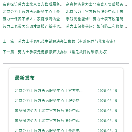
内蒙古自治区鄂尔多斯市东胜区伊金霍洛街劳力士售后服务中心（需提前预约）
亲身探访劳力士北京官方售后服务中心｜全新维修门店地址及电话（2026年6月最新）
亲身探访劳力士北京官方售后服务中心｜最新热线电话与地址（2026年6月最新）
内蒙古自治区呼伦贝尔市海拉尔区中央街劳力士售后服务中心（需提前预约）
北京劳力士官方售后服务中心｜最新电话及地址权威信息公示（2026年6月最新）
北京劳力士官方售后服务中心｜热线电话与网点地址权威信息公示（2026年6月最新）
内蒙古自治区通辽市科尔沁区明仁大街劳力士售后服务中心（需提前预约）
劳力士保养不求人，家庭版清洁全攻略
手残党也能修！劳力士表耳脱落简易处理法
劳力士表带怎么调才舒服？新手也能轻松上手
劳力士保养秘籍：如何防止和修复表带掉色？
内蒙古自治区乌海市海勃湾区人民南路劳力士售后服务中心（需提前预约）
内蒙古自治区乌兰察布市集宁区恩和大街劳力士售后服务中心（需提前预约）
上一篇：
劳力士手表机芯生锈解决办法集锦（有效保养与修复指南）
内蒙古自治区锡林郭勒盟市锡林浩特市光明街与额尔敦路交叉口劳力士售后服务中心（需提前预约）
内蒙古自治区兴安盟市乌兰浩特市兴安大街劳力士售后服务中心（需提前预约）
下一篇：
劳力士手表走走停停解决办法（常见故障的维修技巧）
山西省大同市平城区迎宾街劳力士售后服务中心（需提前预约）
山西省晋城市城区黄华街劳力士售后服务中心（需提前预约）
山西省晋中市榆次区顺城街劳力士售后服务中心（需提前预约）
最新发布
山西省临汾市尧都区解放路劳力士售后服务中心（需提前预约）
北京劳力士官方售后服务中心｜官方电话和维修地址权威信息公示（2026年6月最新）
2026-06-19
山西省吕梁市离石区永宁中路与建设街交叉口劳力士售后服务中心（需提前预约）
北京劳力士官方售后服务中心｜服务热线及完整地址权威信息公示（2026年6月最新）
2026-06-19
山西省朔州市朔城区怡西路与鄯阳西街交汇处劳力士售后服务中心（需提前预约）
山西省忻州市忻府区和平东街与七一南路交叉口劳力士售后服务中心（需提前预约）
亲身探访劳力士北京官方售后服务中心｜全新维修门店地址及电话（2026年6月最新）
2026-06-19
山西省阳泉市郊区平阳东街与新城大道交叉口劳力士售后服务中心（需提前预约）
亲身探访劳力士北京官方售后服务中心｜最新热线电话与地址（2026年6月最新）
2026-06-19
山西省运城市盐湖区河东街劳力士售后服务中心（需提前预约）
北京劳力士官方售后服务中心｜最新电话及地址权威信息公示（2026年6月最新）
2026-06-13