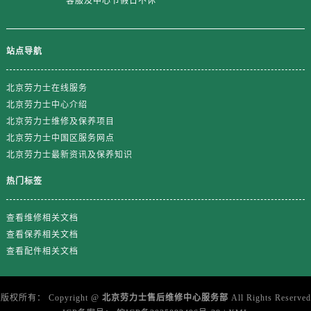
客服及中心节假日不休
山东省济宁市任城区太白楼路劳力士售后服务中心（需提前预约）
山东省莱芜市文化南路8号银座商城名表维修一楼名表维修劳力士售后服务中心（需提前预约）
山东省临沂市兰山区解放路劳力士售后服务中心（需提前预约）
站点导航
山东省日照市东港区烟台路劳力士售后服务中心（需提前预约）
山东省泰安市泰山区财源街道泰山大街劳力士售后服务中心（需提前预约）
北京劳力士在线服务
山东省威海市环翠区新威海路89号振华商厦一楼名表维修劳力士售后服务中心（需提前预约）
北京劳力士中心介绍
北京劳力士维修及保养项目
山东省潍坊市奎文区东风东街劳力士售后服务中心（需提前预约）
北京劳力士中国区服务网点
山东省枣庄市滕州市北辛路与善国路交叉口劳力士售后服务中心（需提前预约）
北京劳力士最新资讯及保养知识
山东省淄博市张店区金晶大道劳力士售后服务中心（需提前预约）
上海市黄浦区南京东路299号宏伊国际广场写字楼8层806室劳力士售后服务中心（需提前预约）
热门标签
上海市徐汇区虹桥路3号港汇中心2座37层3705室劳力士售后服务中心（需提前预约）
查看维修相关文档
浙江省杭州市上城区钱江路1366号华润大厦A座5层503-5室劳力士售后服务中心（需提前预约）
查看保养相关文档
浙江省湖州市吴兴区劳动路劳力士售后服务中心（需提前预约）
查看配件相关文档
浙江省嘉兴市南湖区广益路705号嘉兴世界贸易中心A座13层1304室劳力士售后服务中心（需提前预约）
浙江省金华市金东区东市南街777号金华万达广场4号楼22楼2209室劳力士售后服务中心（需提前预约）
浙江省丽水市莲都区解放街劳力士售后服务中心（需提前预约）
版权所有：
Copyright @
北京劳力士售后维修中心服务部
All Rights Reserved