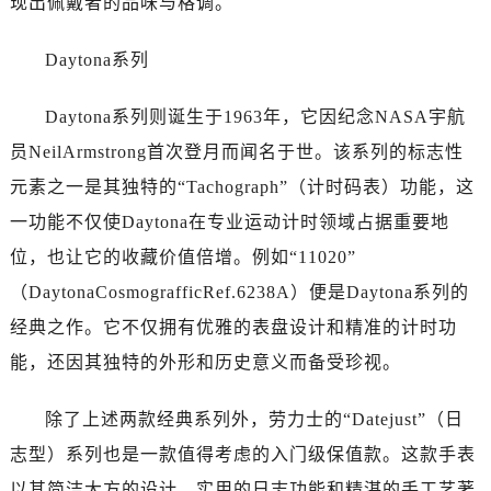
现出佩戴者的品味与格调。
贵阳市南明区都司高架桥路33号亨特国际金融中心14楼14D（需提前预约）
昆明市盘龙区北京路928号同德昆明广场写字楼10层06室（需提前预约）
Daytona系列
石家庄市长安区中山东路39号勒泰中心写字楼B座13层07室（需提前预约）
西安市碑林区南关正街88号华侨城长安国际中心E座6楼10室（需提前预约）
Daytona系列则诞生于1963年，它因纪念NASA宇航
海口市龙华区金贸东路5号海口华润大厦B座17层1707室（需提前预约）
员NeilArmstrong首次登月而闻名于世。该系列的标志性
唐山市路南区新华东道100号万达广场写字楼A座10层1002室（需提前预约）
元素之一是其独特的“Tachograph”（计时码表）功能，这
台州市椒江区东海大道1800号腾达中心东1幢20楼2002室（需提前预约）
一功能不仅使Daytona在专业运动计时领域占据重要地
黑龙江省大庆市萨尔图区会战大街劳力士售后服务中心（需提前预约）
黑龙江省鹤岗市向阳区红军路劳力士售后服务中心（需提前预约）
位，也让它的收藏价值倍增。例如“11020”
黑龙江省黑河市爱辉区中央街劳力士售后服务中心（需提前预约）
（DaytonaCosmografficRef.6238A）便是Daytona系列的
黑龙江省鸡西市鸡冠区红军路劳力士售后服务中心（需提前预约）
经典之作。它不仅拥有优雅的表盘设计和精准的计时功
黑龙江省佳木斯市向阳区长安路劳力士售后服务中心（需提前预约）
能，还因其独特的外形和历史意义而备受珍视。
黑龙江省牡丹江市东安区太平路劳力士售后服务中心（需提前预约）
黑龙江省七台河市桃山区大同街劳力士售后服务中心（需提前预约）
除了上述两款经典系列外，劳力士的“Datejust”（日
黑龙江省齐齐哈尔市龙沙区龙华路劳力士售后服务中心（需提前预约）
志型）系列也是一款值得考虑的入门级保值款。这款手表
黑龙江省双鸭山市尖山区新兴大街劳力士售后服务中心（需提前预约）
以其简洁大方的设计、实用的日志功能和精湛的手工艺著