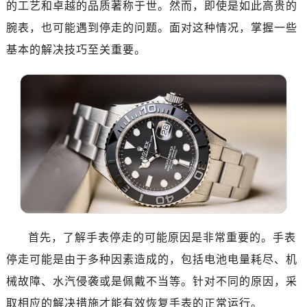
的工艺和卓越的品质著称于世。然而，即使是如此高贵的
成都市锦江区人民东路6号SAC东原中心写字楼24层2406B室（需提前预约）
重庆市江北区观音桥步行街2号融恒时代广场写字楼9层902室（需提前预约）
腕表，也可能遇到停走的问题。面对这种情况，掌握一些
长沙市芙蓉区定王台街道建湘路393号世茂环球金融中心写字楼（芙蓉广场）10层13室（需提前预约）
基本的解决技巧至关重要。
郑州市二七区铭功路10号华润大厦写字楼29层2905室（需提前预约）
太原市迎泽区解放路15号亨得利名表服务中心（品牌授权店）3层整层（需提前预约）
沈阳市沈河区中街路137号亨得利名表服务中心（品牌授权店）1层整层（需提前预约）
沈阳市沈河区中街路83号亨得利名表服务中心（品牌授权店）1层整层（需提前预约）
乌鲁木齐市天山区红山路26号时代广场（CCMALL）C座17层17-B（需提前预约）
温州市鹿城区锦绣路1067号置信广场10层1015室（需提前预约）
哈尔滨市道里区友谊西路600号富力中心T2座写字楼29层03室（需提前预约，营业时间：8:30-18:30）
大连市中山区人民路15号国际金融大厦7层G室（需提前预约）
佛山市禅城区季华五路57号万科金融中心C座12层1205室（需提前预约）
东莞市东城街道鸿福东路1号民盈国贸中心T1写字楼9层907室（需提前预约）
首先，了解手表停走的可能原因是非常重要的。手表
无锡市梁溪区人民中路139号恒隆广场写字楼1座11层1104室（需提前预约）
停走可能是由于多种因素造成的，包括电池电量耗尽、机
南通市崇川区工农路57号圆融广场写字楼16层1603室（需提前预约）
械故障、水汽侵袭或是佩戴不当等。针对不同的原因，采
苏州市苏州工业园区星港街199号苏州中心办公楼C座22层08室（需提前预约）
取相应的解决措施才能有效恢复手表的正常运行。