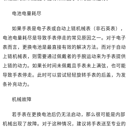
武汉市江汉区解放大道686号世界贸易大厦38层09室（需提前预约）
南宁市青秀区金湖路59号地王大厦12楼1224室（需提前预约）
电池电量耗尽
合肥市蜀山区潜山路111号万象城华润大厦B座12楼03室（需提前预约）
泉州市丰泽区宝洲路729号浦西万达中心写字楼A座7楼709室（需提前预约）
如果手表是电子表或自动上链机械表（非石英表），
青岛市南区山东路6号华润大厦B座22层04室（需提前预约）
电池电量耗尽是导致手表停走的常见原因之一。对于电子
烟台市芝罘区胜利路139号万达金融中心A座907室（需提前预约）
表而言，更换电池是最直接有效的解决方法。而对于自动
长春市朝阳区西安大路727号中银大厦A座(旺进大厦)18层09室（需提前预约）
上链机械表，则需要通过佩戴者的手腕运动来为手表提供
贵阳市南明区都司高架桥路33号亨特国际金融中心14楼14D（需提前预约）
上链的动力。如果长时间未佩戴且手表未上满弦，也可能
昆明市盘龙区北京路928号同德昆明广场写字楼10层06室（需提前预约）
导致手表停走。此时可以尝试轻轻旋转手表的后盖，为发
石家庄市长安区中山东路39号勒泰中心写字楼B座13层07室（需提前预约）
西安市碑林区南关正街88号华侨城长安国际中心E座6楼10室（需提前预约）
条补充动力。
海口市龙华区金贸东路5号海口华润大厦B座17层1707室（需提前预约）
机械故障
唐山市路南区新华东道100号万达广场写字楼A座10层1002室（需提前预约）
台州市椒江区东海大道1800号腾达中心东1幢20楼2002室（需提前预约）
若手表在更换电池后仍无法启动，那么很可能是内部
黑龙江省大庆市萨尔图区会战大街劳力士售后服务中心（需提前预约）
机械出现了故障。对于这种情况，建议将手表送至专业的
黑龙江省鹤岗市向阳区红军路劳力士售后服务中心（需提前预约）