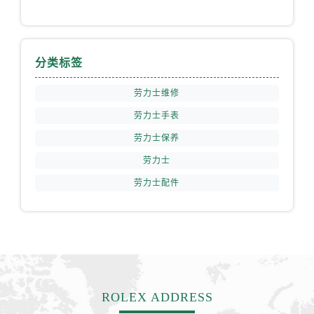
江苏省淮安市清江浦区淮海北路劳力士售后服务中心（需提前预约）
江苏省连云港市海州区通灌北路劳力士售后服务中心（需提前预约）
江苏省南京市秦淮区中山南路1号南京中心22层22-C1-C3室劳力士售后服务中心（需提前预约）
分类标签
江苏省宿迁市宿城区西湖路劳力士售后服务中心（需提前预约）
江苏省泰州市海陵区永定东路399号置地商务中心东塔（华润万象城）17层1706室劳力士售后服务中心（需提前预约）
劳力士维修
江苏省徐州市鼓楼区淮海东路29号苏宁广场IFC国际金融中心35层3508室劳力士售后服务中心（需提前预约）
劳力士手表
江苏省盐城市盐都区世纪大道5号盐城金融城写字楼1号楼16层1604室劳力士售后服务中心（需提前预约）
劳力士保养
江苏省扬州市邗江区国展路29号星耀天地写字楼1号楼18层1803室劳力士售后服务中心（需提前预约）
劳力士
江苏省镇江市京口区中山东路劳力士售后服务中心（需提前预约）
江西省抚州市临川区赣东大道劳力士售后服务中心（需提前预约）
劳力士配件
江西省赣州市章贡区文清路劳力士售后服务中心（需提前预约）
江西省吉安市吉州区井冈山大道劳力士售后服务中心（需提前预约）
江西省景德镇市珠山区珠山中路劳力士售后服务中心（需提前预约）
江西省九江市浔阳区浔阳路劳力士售后服务中心（需提前预约）
江西省南昌市红谷滩新区红谷中大道998号绿地双子塔（中央广场）A1座办公楼14层1407室劳力士售后服务中心（需提前预约）
ROLEX ADDRESS
江西省萍乡市安源区萍安北大道与康庄路交叉口劳力士售后服务中心（需提前预约）