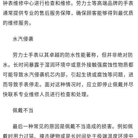
黑龙江省黑河市爱辉区中央街劳力士售后服务中心（需提前预约）
钟表维修中心进行检查和维修。劳力士等高端品牌的手表
黑龙江省鸡西市鸡冠区红军路劳力士售后服务中心（需提前预约）
通常提供专业的售后服务保障，确保顾客能够得到最优质
黑龙江省佳木斯市向阳区长安路劳力士售后服务中心（需提前预约）
的维修服务。
黑龙江省牡丹江市东安区太平路劳力士售后服务中心（需提前预约）
黑龙江省七台河市桃山区大同街劳力士售后服务中心（需提前预约）
水汽侵袭
黑龙江省齐齐哈尔市龙沙区龙华路劳力士售后服务中心（需提前预约）
黑龙江省双鸭山市尖山区新兴大街劳力士售后服务中心（需提前预约）
劳力士手表以其卓越的防水性能著称，但并非绝对防
黑龙江省绥化市北林区新华街与康庄路交叉口劳力士售后服务中心（需提前预约）
水。长时间暴露于湿润环境中或意外接触强腐蚀性物质都
黑龙江省伊春市伊美区通河路劳力士售后服务中心（需提前预约）
可能导致水汽侵袭机芯内部，引起生锈或腐蚀等问题，进
吉林省白城市洮北区明仁南街劳力士售后服务中心（需提前预约）
而导致手表停走。面对这种情况时，应立即停止佩戴并尽
吉林省白山市浑江区浑江大街劳力士售后服务中心（需提前预约）
快联系专业维修人员进行检查和处理。
吉林省吉林市船营区河南街劳力士售后服务中心（需提前预约）
吉林省辽源市龙山区人民大街劳力士售后服务中心（需提前预约）
佩戴不当
吉林省梅河口市新华街道梅河大街劳力士售后服务中心（需提前预约）
吉林省四平市铁东区紫气大路与南九经街交汇处劳力士售后服务中心（需提前预约）
最后一种常见的原因是佩戴不当造成的损害。例如佩
吉林省松原市宁江区五环大街劳力士售后服务中心（需提前预约）
戴时用力过猛、撞击硬物或是长时间处于极端温度环境中