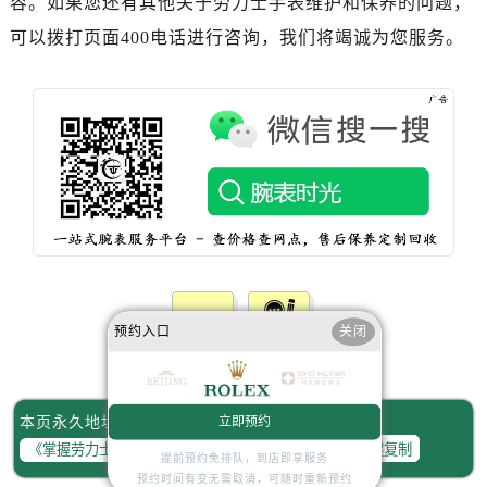
容。如果您还有其他关于劳力士手表维护和保养的问题，
北京市朝阳区建国门外大街甲6号华熙国际中心D座11层1102室劳力士售后服务中心（需提前预约）
可以拨打页面400电话进行咨询，我们将竭诚为您服务。
北京市东城区东长安街1号王府井东方广场W3座6层602室劳力士售后服务中心（需提前预约）
河北省保定市竞秀区朝阳北大街北国先天下劳力士售后服务中心（需提前预约）
内蒙古自治区阿拉善盟市左旗土尔扈特大街劳力士售后服务中心（需提前预约）
内蒙古自治区巴彦淖尔市临河区新华街劳力士售后服务中心（需提前预约）
内蒙古自治区包头市青山区幸福路甲3号王府井百货名表维修劳力士售后服务中心（需提前预约）
内蒙古自治区赤峰市红山区哈达街劳力士售后服务中心（需提前预约）
内蒙古自治区鄂尔多斯市东胜区伊金霍洛街劳力士售后服务中心（需提前预约）
内蒙古自治区呼伦贝尔市海拉尔区中央街劳力士售后服务中心（需提前预约）
内蒙古自治区通辽市科尔沁区明仁大街劳力士售后服务中心（需提前预约）
内蒙古自治区乌海市海勃湾区人民南路劳力士售后服务中心（需提前预约）
预约入口
关闭
内蒙古自治区乌兰察布市集宁区恩和大街劳力士售后服务中心（需提前预约）
赞一下
去提问
内蒙古自治区锡林郭勒盟市锡林浩特市光明街与额尔敦路交叉口劳力士售后服务中心（需提前预约）
内蒙古自治区兴安盟市乌兰浩特市兴安大街劳力士售后服务中心（需提前预约）
立即预约
本页永久地址：
山西省大同市平城区迎宾街劳力士售后服务中心（需提前预约）
一键复制
提前预约免排队，到店即享服务
山西省晋城市城区黄华街劳力士售后服务中心（需提前预约）
预约时间有变无需取消，可随时重新预约