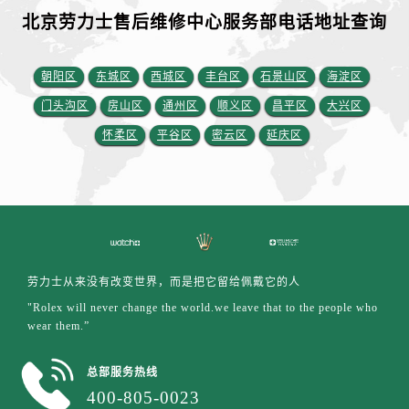
江西省上饶市信州区滨江西路劳力士售后服务中心（需提前预约）
北京劳力士售后维修中心服务部电话地址查询
江西省新余市渝水区北湖西路劳力士售后服务中心（需提前预约）
江西省宜春市袁州区中山中路劳力士售后服务中心（需提前预约）
朝阳区
东城区
西城区
丰台区
石景山区
海淀区
江西省鹰潭市月湖区胜利东路劳力士售后服务中心（需提前预约）
门头沟区
房山区
通州区
顺义区
昌平区
大兴区
山东省德州市德城区东风中路劳力士售后服务中心（需提前预约）
山东省东营市东营区济南路劳力士售后服务中心（需提前预约）
怀柔区
平谷区
密云区
延庆区
山东省济南市历下区经十路11111号华润中心写字楼（万象城）15层1508室劳力士售后服务中心（需提前预约）
山东省济宁市任城区太白楼路劳力士售后服务中心（需提前预约）
山东省莱芜市文化南路8号银座商城名表维修一楼名表维修劳力士售后服务中心（需提前预约）
山东省临沂市兰山区解放路劳力士售后服务中心（需提前预约）
山东省日照市东港区烟台路劳力士售后服务中心（需提前预约）
劳力士从来没有改变世界，而是把它留给佩戴它的人
山东省泰安市泰山区财源街道泰山大街劳力士售后服务中心（需提前预约）
"Rolex will never change the world.we leave that to the people who
山东省威海市环翠区新威海路89号振华商厦一楼名表维修劳力士售后服务中心（需提前预约）
wear them.”
山东省潍坊市奎文区东风东街劳力士售后服务中心（需提前预约）
山东省枣庄市滕州市北辛路与善国路交叉口劳力士售后服务中心（需提前预约）
总部服务热线
山东省淄博市张店区金晶大道劳力士售后服务中心（需提前预约）
400-805-0023