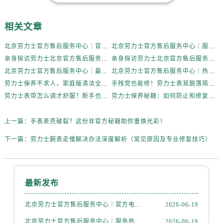
山西省晋中市榆次区顺城街劳力士售后服务中心（需提前预约）
山西省临汾市尧都区解放路劳力士售后服务中心（需提前预约）
相关文章
山西省吕梁市离石区永宁中路与建设街交叉口劳力士售后服务中心（需提前预约）
山西省朔州市朔城区怡西路与鄯阳西街交汇处劳力士售后服务中心（需提前预约）
北京劳力士官方售后服务中心｜官方电话和维修地址权威信息公示（2026年6月最新）
北京劳力士官方售后服务中心｜服务热线及完整地址权威信息公示（2026年6月最新）
亲身探访劳力士北京官方售后服务中心｜全新维修门店地址及电话（2026年6月最新）
亲身探访劳力士北京官方售后服务中心｜最新热线电话与地址（2026年6月最新）
山西省忻州市忻府区和平东街与七一南路交叉口劳力士售后服务中心（需提前预约）
北京劳力士官方售后服务中心｜最新电话及地址权威信息公示（2026年6月最新）
北京劳力士官方售后服务中心｜热线电话与网点地址权威信息公示（2026年6月最新）
山西省阳泉市郊区平阳东街与新城大道交叉口劳力士售后服务中心（需提前预约）
劳力士保养不求人，家庭版清洁全攻略
手残党也能修！劳力士表耳脱落简易处理法
山西省运城市盐湖区河东街劳力士售后服务中心（需提前预约）
劳力士表带怎么调才舒服？新手也能轻松上手
劳力士保养秘籍：如何防止和修复表带掉色？
山西省长治市潞州区英雄中路劳力士售后服务中心（需提前预约）
山西省太原市迎泽区迎泽街道解放路15号亨得利名表维修授权店3楼劳力士售后服务中心（需提前预约）
上一篇：
手表表壳破裂？这份非官方秘籍助你重焕光彩！
天津市和平区赤峰道136号天津国际金融中心26层2603室劳力士售后服务中心（需提前预约）
下一篇：
劳力士腕表走慢解决办法深度解析（常见原因及专业修复技巧）
安徽省安庆市迎江区人民路劳力士售后服务中心（需提前预约）
安徽省蚌埠市蚌山区淮河路劳力士售后服务中心（需提前预约）
安徽省亳州市谯城区魏武大道劳力士售后服务中心（需提前预约）
最新发布
安徽省池州市贵池区长江路劳力士售后服务中心（需提前预约）
安徽省滁州市琅琊区南谯北路劳力士售后服务中心（需提前预约）
北京劳力士官方售后服务中心｜官方电话和维修地址权威信息公示（2026年6月最新）
2026-06-19
安徽省阜阳市颍州区颍州北路劳力士售后服务中心（需提前预约）
北京劳力士官方售后服务中心｜服务热线及完整地址权威信息公示（2026年6月最新）
2026-06-19