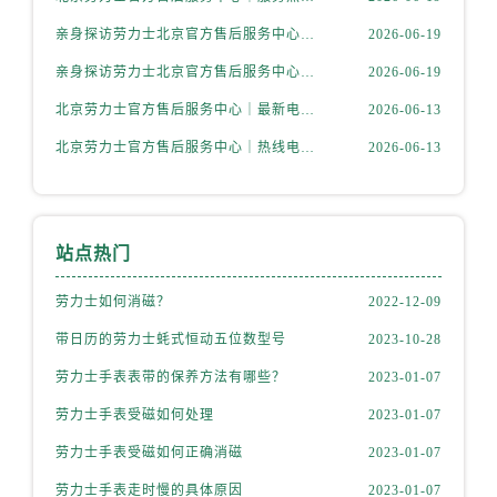
安徽省淮北市相山区淮海路劳力士售后服务中心（需提前预约）
亲身探访劳力士北京官方售后服务中心｜全新维修门店地址及电话（2026年6月最新）
2026-06-19
安徽省淮南市田家庵区国庆中路劳力士售后服务中心（需提前预约）
安徽省黄山市屯溪区黄山西路劳力士售后服务中心（需提前预约）
亲身探访劳力士北京官方售后服务中心｜最新热线电话与地址（2026年6月最新）
2026-06-19
安徽省六安市金安区解放中路劳力士售后服务中心（需提前预约）
北京劳力士官方售后服务中心｜最新电话及地址权威信息公示（2026年6月最新）
2026-06-13
安徽省马鞍山市雨山区湖南西路劳力士售后服务中心（需提前预约）
北京劳力士官方售后服务中心｜热线电话与网点地址权威信息公示（2026年6月最新）
2026-06-13
安徽省宿州市埇桥区人民中路劳力士售后服务中心（需提前预约）
安徽省铜陵市铜官区石城大道劳力士售后服务中心（需提前预约）
安徽省芜湖市镜湖区中山路步行街劳力士售后服务中心（需提前预约）
站点热门
安徽省宣城市宣州区叠嶂西路劳力士售后服务中心（需提前预约）
福建省龙岩市新罗区九一南路劳力士售后服务中心（需提前预约）
劳力士如何消磁？
2022-12-09
福建省南平市建阳区人民西路劳力士售后服务中心（需提前预约）
带日历的劳力士蚝式恒动五位数型号
2023-10-28
福建省宁德市蕉城区天湖东路劳力士售后服务中心（需提前预约）
劳力士手表表带的保养方法有哪些？
2023-01-07
福建省莆田市城厢区霞林街道荔华东大道劳力士售后服务中心（需提前预约）
福建省三明市三元区东乾二路劳力士售后服务中心（需提前预约）
劳力士手表受磁如何处理
2023-01-07
福建省漳州市龙文区步港路劳力士售后服务中心（需提前预约）
劳力士手表受磁如何正确消磁
2023-01-07
江苏省常州市新北区龙锦路1590号现代传媒中心5号楼10层1008室劳力士售后服务中心（需提前预约）
劳力士手表走时慢的具体原因
2023-01-07