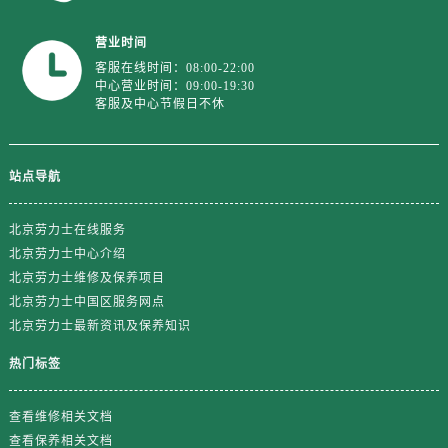
上海市黄浦区南京东路299号宏伊国际广场写字楼8层806室劳力士售后服务中心（需提前预约）
上海市徐汇区虹桥路3号港汇中心2座37层3705室劳力士售后服务中心（需提前预约）
营业时间
浙江省杭州市上城区钱江路1366号华润大厦A座5层503-5室劳力士售后服务中心（需提前预约）
客服在线时间：08:00-22:00
中心营业时间：09:00-19:30
浙江省湖州市吴兴区劳动路劳力士售后服务中心（需提前预约）
客服及中心节假日不休
浙江省嘉兴市南湖区广益路705号嘉兴世界贸易中心A座13层1304室劳力士售后服务中心（需提前预约）
浙江省金华市金东区东市南街777号金华万达广场4号楼22楼2209室劳力士售后服务中心（需提前预约）
浙江省丽水市莲都区解放街劳力士售后服务中心（需提前预约）
站点导航
浙江省宁波市江北区大闸南路500号来福士广场办公楼20层2009室劳力士售后服务中心（需提前预约）
北京劳力士在线服务
浙江省衢州市柯城区上街劳力士售后服务中心（需提前预约）
北京劳力士中心介绍
浙江省绍兴市越城区胜利东路379号世茂天际中心写字楼8层805室劳力士售后服务中心（需提前预约）
北京劳力士维修及保养项目
浙江省舟山市定海区解放东路劳力士售后服务中心（需提前预约）
北京劳力士中国区服务网点
澳门特别行政区大堂区议事亭前地（新马路）劳力士售后服务中心（需提前预约）
北京劳力士最新资讯及保养知识
澳门特别行政区风顺堂区南湾大马路劳力士售后服务中心（需提前预约）
热门标签
澳门特别行政区花地玛堂区关闸广场劳力士售后服务中心（需提前预约）
澳门特别行政区花王堂区大三巴商圈劳力士售后服务中心（需提前预约）
查看维修相关文档
澳门特别行政区嘉模堂区官也街劳力士售后服务中心（需提前预约）
查看保养相关文档