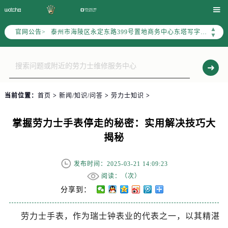
扬州市邗江区国展路29号星耀天地写字楼1号楼18层1803室（需提前预约）

盐城市盐都区世纪大道5号盐城金融城写字楼1号楼16层1604室（需提前预约）
▲
官网公告>
泰州市海陵区永定东路399号置地商务中心东塔写字楼（华润万象城）17层1706室（需提前预约）
▼
宁波市江北区大闸南路500号来福士广场办公楼20层2009室（需提前预约）
杭州市上城区钱江路1366号华润大厦写字楼A座5层503-5室（需提前预约）
金华市金东区东市南街777号金华万达广场写字楼4号楼22层2209室（需提前预约）
绍兴市越城区胜利东路379号世茂天际中心写字楼8层805室（需提前预约）
当前位置：
首页
>
新闻/知识/问答
>
劳力士知识
>
嘉兴市南湖区广益路705号嘉兴世界贸易中心写字楼A座13层1304室（需提前预约）
南昌市红谷滩新区红谷中大道998号绿地双子塔（中央广场）A1座办公楼14层07室（需提前预约）
掌握劳力士手表停走的秘密：实用解决技巧大
济南市历下区经十路11111号华润中心写字楼（万象城）15层1508室（需提前预约）
揭秘
广州市天河区天河路230号万菱汇国际中心写字楼A塔7层704室（需提前预约）
广州市越秀区环市东路371-375号世界贸易中心大厦南塔写字楼15层07室（需提前预约）
发布时间：2025-03-21 14:09:23
深圳市罗湖区深南东路5001号华润大厦写字楼17层1701室（需提前预约）
阅读：（
次）
惠州市惠城区江北文昌一路7号华贸大厦写字楼1座30层05室（需提前预约）
分享到：
厦门市思明区湖滨东路95号华润大厦写字楼B座11层1104室（需提前预约）
劳力士手表，作为瑞士钟表业的代表之一，以其精湛
福州市鼓楼区五四路128-1号恒力城写字楼15层03室（需提前预约）