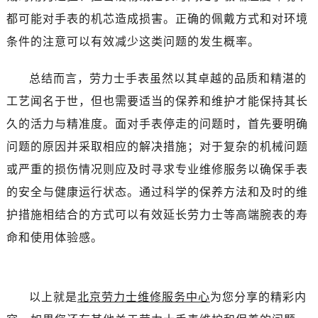
吉林省通化市东昌区环通乡江南大街劳力士售后服务中心（需提前预约）
都可能对手表的机芯造成损害。正确的佩戴方式和对环境
吉林省延边市延吉市解放路劳力士售后服务中心（需提前预约）
条件的注意可以有效减少这类问题的发生概率。
辽宁省鞍山市铁东区站前街劳力士售后服务中心（需提前预约）
辽宁省本溪市平山区胜利路劳力士售后服务中心（需提前预约）
总结而言，劳力士手表虽然以其卓越的品质和精湛的
辽宁省朝阳市双塔区新华路劳力士售后服务中心（需提前预约）
工艺闻名于世，但也需要适当的保养和维护才能保持其长
辽宁省丹东市振兴区七经街劳力士售后服务中心（需提前预约）
久的活力与精准度。面对手表停走的问题时，首先要明确
辽宁省抚顺市新抚区东一路劳力士售后服务中心（需提前预约）
辽宁省阜新市海州区解放大街劳力士售后服务中心（需提前预约）
问题的原因并采取相应的解决措施；对于复杂的机械问题
辽宁省葫芦岛市连山区中央路劳力士售后服务中心（需提前预约）
或严重的损伤情况则应及时寻求专业维修服务以确保手表
辽宁省锦州市古塔区中央大街劳力士售后服务中心（需提前预约）
的安全与健康运行状态。通过科学的保养方法和及时的维
辽宁省辽阳市白塔区新运大街劳力士售后服务中心（需提前预约）
护措施相结合的方式可以有效延长劳力士等高端腕表的寿
辽宁省盘锦市兴隆台区石油大街劳力士售后服务中心（需提前预约）
命和使用体验感。
辽宁省铁岭市银州区南马路劳力士售后服务中心（需提前预约）
辽宁省营口市站前区市府路与渤海大街交叉口劳力士售后服务中心（需提前预约）
辽宁省沈阳市沈河区中街路137号亨得利名表维修授权店1楼劳力士售后服务中心（需提前预约）
以上就是
北京劳力士维修服务中心
为您分享的精彩内
辽宁省沈阳市沈河区中街路83号亨得利名表维修授权店1楼劳力士售后服务中心（需提前预约）