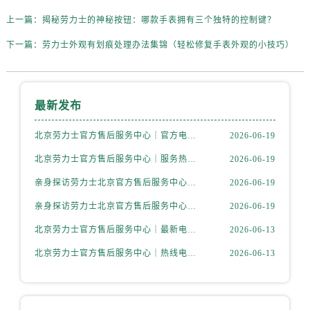
山西省长治市潞州区英雄中路劳力士售后服务中心（需提前预约）
上一篇：
揭秘劳力士的神秘按钮：哪款手表拥有三个独特的控制键？
山西省太原市迎泽区迎泽街道解放路15号亨得利名表维修授权店3楼劳力士售后服务中心（需提前预约）
天津市和平区赤峰道136号天津国际金融中心26层2603室劳力士售后服务中心（需提前预约）
下一篇：
劳力士外观有划痕处理办法集锦（轻松修复手表外观的小技巧）
安徽省安庆市迎江区人民路劳力士售后服务中心（需提前预约）
安徽省蚌埠市蚌山区淮河路劳力士售后服务中心（需提前预约）
安徽省亳州市谯城区魏武大道劳力士售后服务中心（需提前预约）
最新发布
安徽省池州市贵池区长江路劳力士售后服务中心（需提前预约）
北京劳力士官方售后服务中心｜官方电话和维修地址权威信息公示（2026年6月最新）
2026-06-19
安徽省滁州市琅琊区南谯北路劳力士售后服务中心（需提前预约）
北京劳力士官方售后服务中心｜服务热线及完整地址权威信息公示（2026年6月最新）
2026-06-19
安徽省阜阳市颍州区颍州北路劳力士售后服务中心（需提前预约）
安徽省淮北市相山区淮海路劳力士售后服务中心（需提前预约）
亲身探访劳力士北京官方售后服务中心｜全新维修门店地址及电话（2026年6月最新）
2026-06-19
安徽省淮南市田家庵区国庆中路劳力士售后服务中心（需提前预约）
亲身探访劳力士北京官方售后服务中心｜最新热线电话与地址（2026年6月最新）
2026-06-19
安徽省黄山市屯溪区黄山西路劳力士售后服务中心（需提前预约）
北京劳力士官方售后服务中心｜最新电话及地址权威信息公示（2026年6月最新）
2026-06-13
安徽省六安市金安区解放中路劳力士售后服务中心（需提前预约）
北京劳力士官方售后服务中心｜热线电话与网点地址权威信息公示（2026年6月最新）
2026-06-13
安徽省马鞍山市雨山区湖南西路劳力士售后服务中心（需提前预约）
安徽省宿州市埇桥区人民中路劳力士售后服务中心（需提前预约）
安徽省铜陵市铜官区石城大道劳力士售后服务中心（需提前预约）