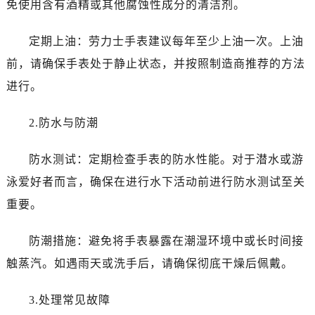
免使用含有酒精或其他腐蚀性成分的清洁剂。
贵阳市南明区都司高架桥路33号亨特国际金融中心14楼14D（需提前预约）
昆明市盘龙区北京路928号同德昆明广场写字楼10层06室（需提前预约）
定期上油：劳力士手表建议每年至少上油一次。上油
石家庄市长安区中山东路39号勒泰中心写字楼B座13层07室（需提前预约）
前，请确保手表处于静止状态，并按照制造商推荐的方法
西安市碑林区南关正街88号华侨城长安国际中心E座6楼10室（需提前预约）
海口市龙华区金贸东路5号海口华润大厦B座17层1707室（需提前预约）
进行。
唐山市路南区新华东道100号万达广场写字楼A座10层1002室（需提前预约）
2.防水与防潮
台州市椒江区东海大道1800号腾达中心东1幢20楼2002室（需提前预约）
黑龙江省大庆市萨尔图区会战大街劳力士售后服务中心（需提前预约）
防水测试：定期检查手表的防水性能。对于潜水或游
黑龙江省鹤岗市向阳区红军路劳力士售后服务中心（需提前预约）
泳爱好者而言，确保在进行水下活动前进行防水测试至关
黑龙江省黑河市爱辉区中央街劳力士售后服务中心（需提前预约）
黑龙江省鸡西市鸡冠区红军路劳力士售后服务中心（需提前预约）
重要。
黑龙江省佳木斯市向阳区长安路劳力士售后服务中心（需提前预约）
防潮措施：避免将手表暴露在潮湿环境中或长时间接
黑龙江省牡丹江市东安区太平路劳力士售后服务中心（需提前预约）
黑龙江省七台河市桃山区大同街劳力士售后服务中心（需提前预约）
触蒸汽。如遇雨天或洗手后，请确保彻底干燥后佩戴。
黑龙江省齐齐哈尔市龙沙区龙华路劳力士售后服务中心（需提前预约）
3.处理常见故障
黑龙江省双鸭山市尖山区新兴大街劳力士售后服务中心（需提前预约）