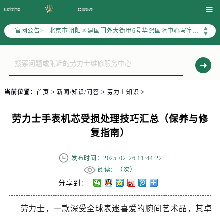
2026年6月劳力士售后服务中心最新网点地址：

北京市东城区东长安街1号东方广场写字楼W3座6层602室（需提前预约）
▲
官网公告>
北京市朝阳区建国门外大街甲6号华熙国际中心写字楼D座11层1102室（需提前预约）
▼
天津市和平区赤峰道136号天津国际金融中心写字楼26层2603室（需提前预约）
上海市徐汇区虹桥路3号港汇中心写字楼2座37层3705室（需提前预约）
上海市黄浦区南京东路299号宏伊国际广场写字楼8层806室（需提前预约）
南京市秦淮区中山南路1号（新街口）南京中心写字楼22层C1-1室（需提前预约）
当前位置：
首页
>
新闻/知识/问答
>
劳力士知识
>
常州市新北区龙锦路1590号现代传媒中心写字楼5号楼10层1008室（需提前预约）
徐州市鼓楼区淮海东路29号苏宁广场IFC国际金融中心写字楼35层3508室（需提前预约）
劳力士手表机芯受损处理技巧汇总（保养与修
扬州市邗江区国展路29号星耀天地写字楼1号楼18层1803室（需提前预约）
复指南）
盐城市盐都区世纪大道5号盐城金融城写字楼1号楼16层1604室（需提前预约）
泰州市海陵区永定东路399号置地商务中心东塔写字楼（华润万象城）17层1706室（需提前预约）
发布时间：2025-02-26 11:44:22
宁波市江北区大闸南路500号来福士广场办公楼20层2009室（需提前预约）
阅读：（
次）
杭州市上城区钱江路1366号华润大厦写字楼A座5层503-5室（需提前预约）
分享到：
金华市金东区东市南街777号金华万达广场写字楼4号楼22层2209室（需提前预约）
劳力士，一款深受全球表迷喜爱的腕间艺术品，其卓
绍兴市越城区胜利东路379号世茂天际中心写字楼8层805室（需提前预约）