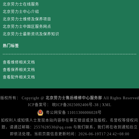
浙江省宁波市江北区大闸南路500号来福士广场办公楼20层2009室劳力士售后服务中心（需提前预约）
北京劳力士在线服务
浙江省衢州市柯城区上街劳力士售后服务中心（需提前预约）
北京劳力士中心介绍
北京劳力士维修及保养项目
浙江省绍兴市越城区胜利东路379号世茂天际中心写字楼8层805室劳力士售后服务中心（需提前预约）
北京劳力士中国区服务网点
浙江省舟山市定海区解放东路劳力士售后服务中心（需提前预约）
北京劳力士最新资讯及保养知识
澳门特别行政区大堂区议事亭前地（新马路）劳力士售后服务中心（需提前预约）
澳门特别行政区风顺堂区南湾大马路劳力士售后服务中心（需提前预约）
热门标签
澳门特别行政区花地玛堂区关闸广场劳力士售后服务中心（需提前预约）
查看维修相关文档
澳门特别行政区花王堂区大三巴商圈劳力士售后服务中心（需提前预约）
查看保养相关文档
澳门特别行政区嘉模堂区官也街劳力士售后服务中心（需提前预约）
查看配件相关文档
澳门省路氹城市金光大道劳力士售后服务中心（需提前预约）
澳门特别行政区望德堂区塔石广场劳力士售后服务中心（需提前预约）
福建省福州市鼓楼区五四路128-1号恒力城写字楼15层03室劳力士售后服务中心（需提前预约）
版权所有：
Copyright @
北京劳力士售后维修中心服务部
All Rights Reserved
ICP备案号：
皖ICP备2025092406号-38
|
XML
福建省厦门市思明区湖滨东路95号万象城华润大厦B座11层1104室劳力士售后服务中心（需提前预约）
粤公网安备 11011306006028号
广东省潮州市潮安区新风路与潮汕路交汇处劳力士售后服务中心（需提前预约）
如权利人或知情人士发现本站内容存在事实错误或涉及版权、名誉权等侵权问
广东省广州市天河区天河路230号万菱汇国际中心A塔7层704室劳力士售后服务中心（需提前预约）
题，请通过邮箱：2557628530@qq.com 与我们联系，我们将在收到通知后立
广东省广州市越秀区环市东路371-375号世界贸易中心大厦南塔15层1507室劳力士售后服务中心（需提前预约）
即依法处理。当前页面信息更新时间：2026-06-19T17:24:42+08:00