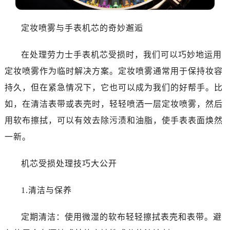
乌鲁木齐市天山区红山路26号时代广场（CCMALL）C座17层17-B（需提前预约）
温州市鹿城区锦绣路1067号置信广场10层1015室（需提前预约）
定妆喷雾与手表机芯的奇妙邂逅
哈尔滨市道里区友谊西路600号富力中心T2座写字楼29层03室（需提前预约，营业时间：8:30-18:30）
大连市中山区人民路15号国际金融大厦7层G室（需提前预约）
在处理劳力士手表机芯受损时，我们可以巧妙地运用
佛山市禅城区季华五路57号万科金融中心C座12层1205室（需提前预约）
定妆喷雾作为临时解决方案。定妆喷雾通常用于保持妆容
东莞市东城街道鸿福东路1号民盈国贸中心T1写字楼9层907室（需提前预约）
持久，但在紧急情况下，它也可以成为我们的好帮手。比
无锡市梁溪区人民中路139号恒隆广场写字楼1座11层1104室（需提前预约）
如，在清洁表带或表壳时，轻轻喷洒一层定妆喷雾，然后
南通市崇川区工农路57号圆融广场写字楼16层1603室（需提前预约）
苏州市苏州工业园区星港街199号苏州中心办公楼C座22层08室（需提前预约）
用软布擦拭，可以有效去除污渍和油脂，使手表表面焕然
武汉市江汉区解放大道686号世界贸易大厦38层09室（需提前预约）
一新。
南宁市青秀区金湖路59号地王大厦12楼1224室（需提前预约）
合肥市蜀山区潜山路111号万象城华润大厦B座12楼03室（需提前预约）
机芯受损处理技巧大公开
泉州市丰泽区宝洲路729号浦西万达中心写字楼A座7楼709室（需提前预约）
1.清洁与保养
青岛市南区山东路6号华润大厦B座22层04室（需提前预约）
烟台市芝罘区胜利路139号万达金融中心A座907室（需提前预约）
定期清洁：使用微湿的软布轻轻擦拭表壳和表带。避
长春市朝阳区西安大路727号中银大厦A座(旺进大厦)18层09室（需提前预约）