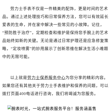
辽宁省阜新市海州区解放大街劳力士售后服务中心（需提前预约）
劳力士手表不仅是一件精美的配饰，更是时间的艺术
辽宁省葫芦岛市连山区中央路劳力士售后服务中心（需提前预约）
辽宁省锦州市古塔区中央大街劳力士售后服务中心（需提前预约）
品。通过上述处理技巧和日常保养方法，您可以有效延长
辽宁省辽阳市白塔区新运大街劳力士售后服务中心（需提前预约）
爱表的生命，并在家中解决一些常见的小故障。记住，
辽宁省盘锦市兴隆台区石油大街劳力士售后服务中心（需提前预约）
“预防胜于治疗”，定期检查和维护是保持您手腕上的艺术
辽宁省铁岭市银州区南马路劳力士售后服务中心（需提前预约）
品始终如新的关键。无论是通过日常护理还是应急修复策
辽宁省营口市站前区市府路与渤海大街交叉口劳力士售后服务中心（需提前预约）
略，“定妆喷雾”的妙用展示了创新思维在解决生活小难题
辽宁省沈阳市沈河区中街路137号亨得利名表维修授权店1楼劳力士售后服务中心（需提前预约）
中的无限可能。
辽宁省沈阳市沈河区中街路83号亨得利名表维修授权店1楼劳力士售后服务中心（需提前预约）
北京市朝阳区建国门外大街甲6号华熙国际中心D座11层1102室劳力士售后服务中心（需提前预约）
北京市东城区东长安街1号王府井东方广场W3座6层602室劳力士售后服务中心（需提前预约）
以上就是
劳力士保养服务中心
为您分享的精彩内容。
河北省保定市竞秀区朝阳北大街北国先天下劳力士售后服务中心（需提前预约）
如果您还有其他关于劳力士手表维护和保养的问题，可以
内蒙古自治区阿拉善盟市左旗土尔扈特大街劳力士售后服务中心（需提前预约）
内蒙古自治区巴彦淖尔市临河区新华街劳力士售后服务中心（需提前预约）
拨打页面400电话进行咨询，我们将竭诚为您服务。
内蒙古自治区包头市青山区幸福路甲3号王府井百货名表维修劳力士售后服务中心（需提前预约）
内蒙古自治区赤峰市红山区哈达街劳力士售后服务中心（需提前预约）