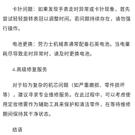
黑龙江省绥化市北林区新华街与康庄路交叉口劳力士售后服务中心（需提前预约）
卡针问题：如果发现手表走时异常或卡针现象，首先
黑龙江省伊春市伊美区通河路劳力士售后服务中心（需提前预约）
尝试轻轻旋转表冠以调整时间。若问题持续存在，请勿强
吉林省白城市洮北区明仁南街劳力士售后服务中心（需提前预约）
吉林省白山市浑江区浑江大街劳力士售后服务中心（需提前预约）
行操作。
吉林省吉林市船营区河南街劳力士售后服务中心（需提前预约）
电池更换：劳力士机械表通常配备石英电池。当电量
吉林省辽源市龙山区人民大街劳力士售后服务中心（需提前预约）
吉林省梅河口市新华街道梅河大街劳力士售后服务中心（需提前预约）
耗尽导致走时异常时，请及时更换电池。
吉林省四平市铁东区紫气大路与南九经街交汇处劳力士售后服务中心（需提前预约）
4.高级修复服务
吉林省松原市宁江区五环大街劳力士售后服务中心（需提前预约）
吉林省通化市东昌区环通乡江南大街劳力士售后服务中心（需提前预约）
对于较为复杂的机芯问题（如严重磨损、零件损坏
吉林省延边市延吉市解放路劳力士售后服务中心（需提前预约）
等），建议寻求专业维修服务。在此过程中，可以考虑使
辽宁省鞍山市铁东区站前街劳力士售后服务中心（需提前预约）
辽宁省本溪市平山区胜利路劳力士售后服务中心（需提前预约）
用定妆喷雾作为辅助工具来保护和清洁零件，在等待维修
辽宁省朝阳市双塔区新华路劳力士售后服务中心（需提前预约）
期间保持其干净状态。
辽宁省丹东市振兴区七经街劳力士售后服务中心（需提前预约）
辽宁省抚顺市新抚区东一路劳力士售后服务中心（需提前预约）
结语