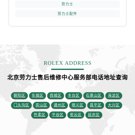
江苏省扬州市邗江区国展路29号星耀天地写字楼1号楼18层1803室劳力士售后服务中心（需提前预约）
劳力士
江苏省镇江市京口区中山东路劳力士售后服务中心（需提前预约）
劳力士配件
江西省抚州市临川区赣东大道劳力士售后服务中心（需提前预约）
江西省赣州市章贡区文清路劳力士售后服务中心（需提前预约）
江西省吉安市吉州区井冈山大道劳力士售后服务中心（需提前预约）
江西省景德镇市珠山区珠山中路劳力士售后服务中心（需提前预约）
江西省九江市浔阳区浔阳路劳力士售后服务中心（需提前预约）
江西省南昌市红谷滩新区红谷中大道998号绿地双子塔（中央广场）A1座办公楼14层1407室劳力士售后服务中心（需提前预约）
ROLEX ADDRESS
江西省萍乡市安源区萍安北大道与康庄路交叉口劳力士售后服务中心（需提前预约）
北京劳力士售后维修中心服务部电话地址查询
江西省上饶市信州区滨江西路劳力士售后服务中心（需提前预约）
江西省新余市渝水区北湖西路劳力士售后服务中心（需提前预约）
江西省宜春市袁州区中山中路劳力士售后服务中心（需提前预约）
朝阳区
东城区
西城区
丰台区
石景山区
海淀区
江西省鹰潭市月湖区胜利东路劳力士售后服务中心（需提前预约）
门头沟区
房山区
通州区
顺义区
昌平区
大兴区
山东省德州市德城区东风中路劳力士售后服务中心（需提前预约）
怀柔区
平谷区
密云区
延庆区
山东省东营市东营区济南路劳力士售后服务中心（需提前预约）
山东省济南市历下区经十路11111号华润中心写字楼（万象城）15层1508室劳力士售后服务中心（需提前预约）