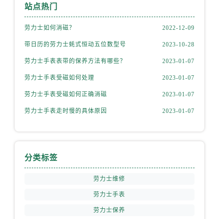
安徽省芜湖市镜湖区中山路步行街劳力士售后服务中心（需提前预约）
站点热门
安徽省宣城市宣州区叠嶂西路劳力士售后服务中心（需提前预约）
劳力士如何消磁？
2022-12-09
福建省龙岩市新罗区九一南路劳力士售后服务中心（需提前预约）
带日历的劳力士蚝式恒动五位数型号
2023-10-28
福建省南平市建阳区人民西路劳力士售后服务中心（需提前预约）
福建省宁德市蕉城区天湖东路劳力士售后服务中心（需提前预约）
劳力士手表表带的保养方法有哪些？
2023-01-07
福建省莆田市城厢区霞林街道荔华东大道劳力士售后服务中心（需提前预约）
劳力士手表受磁如何处理
2023-01-07
福建省三明市三元区东乾二路劳力士售后服务中心（需提前预约）
劳力士手表受磁如何正确消磁
2023-01-07
福建省漳州市龙文区步港路劳力士售后服务中心（需提前预约）
劳力士手表走时慢的具体原因
2023-01-07
江苏省常州市新北区龙锦路1590号现代传媒中心5号楼10层1008室劳力士售后服务中心（需提前预约）
江苏省淮安市清江浦区淮海北路劳力士售后服务中心（需提前预约）
江苏省连云港市海州区通灌北路劳力士售后服务中心（需提前预约）
江苏省南京市秦淮区中山南路1号南京中心22层22-C1-C3室劳力士售后服务中心（需提前预约）
分类标签
江苏省宿迁市宿城区西湖路劳力士售后服务中心（需提前预约）
劳力士维修
江苏省泰州市海陵区永定东路399号置地商务中心东塔（华润万象城）17层1706室劳力士售后服务中心（需提前预约）
劳力士手表
江苏省徐州市鼓楼区淮海东路29号苏宁广场IFC国际金融中心35层3508室劳力士售后服务中心（需提前预约）
江苏省盐城市盐都区世纪大道5号盐城金融城写字楼1号楼16层1604室劳力士售后服务中心（需提前预约）
劳力士保养