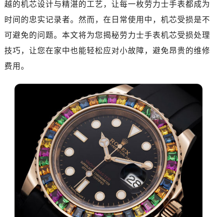
越的机芯设计与精湛的工艺，让每一枚劳力士手表都成为
嘉兴市南湖区广益路705号嘉兴世界贸易中心写字楼A座13层1304室（需提前预约）
南昌市红谷滩新区红谷中大道998号绿地双子塔（中央广场）A1座办公楼14层07室（需提前预约）
时间的忠实记录者。然而，在日常使用中，机芯受损是不
济南市历下区经十路11111号华润中心写字楼（万象城）15层1508室（需提前预约）
可避免的问题。本文将为您揭秘劳力士手表机芯受损处理
广州市天河区天河路230号万菱汇国际中心写字楼A塔7层704室（需提前预约）
技巧，让您在家中也能轻松应对小故障，避免昂贵的维修
广州市越秀区环市东路371-375号世界贸易中心大厦南塔写字楼15层07室（需提前预约）
费用。
深圳市罗湖区深南东路5001号华润大厦写字楼17层1701室（需提前预约）
惠州市惠城区江北文昌一路7号华贸大厦写字楼1座30层05室（需提前预约）
厦门市思明区湖滨东路95号华润大厦写字楼B座11层1104室（需提前预约）
福州市鼓楼区五四路128-1号恒力城写字楼15层03室（需提前预约）
成都市锦江区人民东路6号SAC东原中心写字楼24层2406B室（需提前预约）
重庆市江北区观音桥步行街2号融恒时代广场写字楼9层902室（需提前预约）
长沙市芙蓉区定王台街道建湘路393号世茂环球金融中心写字楼（芙蓉广场）10层13室（需提前预约）
郑州市二七区铭功路10号华润大厦写字楼29层2905室（需提前预约）
太原市迎泽区解放路15号亨得利名表服务中心（品牌授权店）3层整层（需提前预约）
沈阳市沈河区中街路137号亨得利名表服务中心（品牌授权店）1层整层（需提前预约）
沈阳市沈河区中街路83号亨得利名表服务中心（品牌授权店）1层整层（需提前预约）