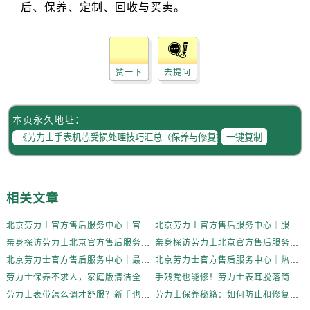
内蒙古自治区鄂尔多斯市东胜区伊金霍洛街劳力士售后服务中心（需提前预约）
内蒙古自治区呼伦贝尔市海拉尔区中央街劳力士售后服务中心（需提前预约）
内蒙古自治区通辽市科尔沁区明仁大街劳力士售后服务中心（需提前预约）
内蒙古自治区乌海市海勃湾区人民南路劳力士售后服务中心（需提前预约）
赞一下
去提问
内蒙古自治区乌兰察布市集宁区恩和大街劳力士售后服务中心（需提前预约）
内蒙古自治区锡林郭勒盟市锡林浩特市光明街与额尔敦路交叉口劳力士售后服务中心（需提前预约）
本页永久地址：
内蒙古自治区兴安盟市乌兰浩特市兴安大街劳力士售后服务中心（需提前预约）
一键复制
山西省大同市平城区迎宾街劳力士售后服务中心（需提前预约）
山西省晋城市城区黄华街劳力士售后服务中心（需提前预约）
山西省晋中市榆次区顺城街劳力士售后服务中心（需提前预约）
相关文章
山西省临汾市尧都区解放路劳力士售后服务中心（需提前预约）
山西省吕梁市离石区永宁中路与建设街交叉口劳力士售后服务中心（需提前预约）
北京劳力士官方售后服务中心｜官方电话和维修地址权威信息公示（2026年6月最新）
北京劳力士官方售后服务中心｜服务热线及完整地址权威信息公示（2026年6月最新）
山西省朔州市朔城区怡西路与鄯阳西街交汇处劳力士售后服务中心（需提前预约）
亲身探访劳力士北京官方售后服务中心｜全新维修门店地址及电话（2026年6月最新）
亲身探访劳力士北京官方售后服务中心｜最新热线电话与地址（2026年6月最新）
山西省忻州市忻府区和平东街与七一南路交叉口劳力士售后服务中心（需提前预约）
北京劳力士官方售后服务中心｜最新电话及地址权威信息公示（2026年6月最新）
北京劳力士官方售后服务中心｜热线电话与网点地址权威信息公示（2026年6月最新）
山西省阳泉市郊区平阳东街与新城大道交叉口劳力士售后服务中心（需提前预约）
劳力士保养不求人，家庭版清洁全攻略
手残党也能修！劳力士表耳脱落简易处理法
劳力士表带怎么调才舒服？新手也能轻松上手
劳力士保养秘籍：如何防止和修复表带掉色？
山西省运城市盐湖区河东街劳力士售后服务中心（需提前预约）