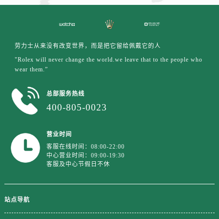
山东省济宁市任城区太白楼路劳力士售后服务中心（需提前预约）
山东省莱芜市文化南路8号银座商城名表维修一楼名表维修劳力士售后服务中心（需提前预约）
山东省临沂市兰山区解放路劳力士售后服务中心（需提前预约）
山东省日照市东港区烟台路劳力士售后服务中心（需提前预约）
劳力士从来没有改变世界，而是把它留给佩戴它的人
山东省泰安市泰山区财源街道泰山大街劳力士售后服务中心（需提前预约）
"Rolex will never change the world.we leave that to the people who
wear them.”
山东省威海市环翠区新威海路89号振华商厦一楼名表维修劳力士售后服务中心（需提前预约）
山东省潍坊市奎文区东风东街劳力士售后服务中心（需提前预约）
总部服务热线
山东省枣庄市滕州市北辛路与善国路交叉口劳力士售后服务中心（需提前预约）
400-805-0023
山东省淄博市张店区金晶大道劳力士售后服务中心（需提前预约）
上海市黄浦区南京东路299号宏伊国际广场写字楼8层806室劳力士售后服务中心（需提前预约）
营业时间
上海市徐汇区虹桥路3号港汇中心2座37层3705室劳力士售后服务中心（需提前预约）
客服在线时间：08:00-22:00
浙江省杭州市上城区钱江路1366号华润大厦A座5层503-5室劳力士售后服务中心（需提前预约）
中心营业时间：09:00-19:30
客服及中心节假日不休
浙江省湖州市吴兴区劳动路劳力士售后服务中心（需提前预约）
浙江省嘉兴市南湖区广益路705号嘉兴世界贸易中心A座13层1304室劳力士售后服务中心（需提前预约）
浙江省金华市金东区东市南街777号金华万达广场4号楼22楼2209室劳力士售后服务中心（需提前预约）
站点导航
浙江省丽水市莲都区解放街劳力士售后服务中心（需提前预约）