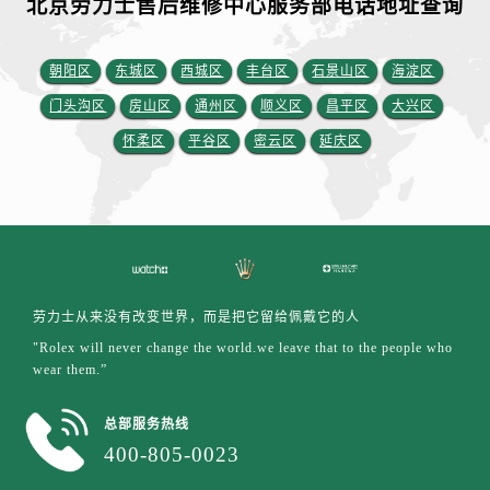
北京劳力士售后维修中心服务部电话地址查询
江苏省盐城市盐都区世纪大道5号盐城金融城写字楼1号楼16层1604室劳力士售后服务中心（需提前预约）
江苏省扬州市邗江区国展路29号星耀天地写字楼1号楼18层1803室劳力士售后服务中心（需提前预约）
江苏省镇江市京口区中山东路劳力士售后服务中心（需提前预约）
朝阳区
东城区
西城区
丰台区
石景山区
海淀区
江西省抚州市临川区赣东大道劳力士售后服务中心（需提前预约）
门头沟区
房山区
通州区
顺义区
昌平区
大兴区
江西省赣州市章贡区文清路劳力士售后服务中心（需提前预约）
怀柔区
平谷区
密云区
延庆区
江西省吉安市吉州区井冈山大道劳力士售后服务中心（需提前预约）
江西省景德镇市珠山区珠山中路劳力士售后服务中心（需提前预约）
江西省九江市浔阳区浔阳路劳力士售后服务中心（需提前预约）
江西省南昌市红谷滩新区红谷中大道998号绿地双子塔（中央广场）A1座办公楼14层1407室劳力士售后服务中心（需提前预约）
江西省萍乡市安源区萍安北大道与康庄路交叉口劳力士售后服务中心（需提前预约）
江西省上饶市信州区滨江西路劳力士售后服务中心（需提前预约）
劳力士从来没有改变世界，而是把它留给佩戴它的人
江西省新余市渝水区北湖西路劳力士售后服务中心（需提前预约）
"Rolex will never change the world.we leave that to the people who
wear them.”
江西省宜春市袁州区中山中路劳力士售后服务中心（需提前预约）
江西省鹰潭市月湖区胜利东路劳力士售后服务中心（需提前预约）
总部服务热线
山东省德州市德城区东风中路劳力士售后服务中心（需提前预约）
400-805-0023
山东省东营市东营区济南路劳力士售后服务中心（需提前预约）