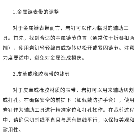
昆明市盘龙区北京路928号同德昆明广场写字楼10层06室（需提前预约）
石家庄市长安区中山东路39号勒泰中心写字楼B座13层07室（需提前预约）
1.金属链表带的调整
西安市碑林区南关正街88号华侨城长安国际中心E座6楼10室（需提前预约）
对于金属链表带而言，岩钉可以作为临时的辅助工
海口市龙华区金贸东路5号海口华润大厦B座17层1707室（需提前预约）
唐山市路南区新华东道100号万达广场写字楼A座10层1002室（需提前预约）
具。首先，找到合适的金属链节位置（通常位于折叠扣两
台州市椒江区东海大道1800号腾达中心东1幢20楼2002室（需提前预约）
端），使用岩钉轻轻敲击或旋转以松开或紧固链节。注意
内蒙古自治区呼和浩特市玉泉区大学西街70号华润万象城写字楼（鄂尔多斯大厦）23层2326室（需提前预约）
力度要适中，避免对金属造成损伤。
甘肃省兰州市七里河区西津西路16号兰州中心写字楼21层2102室（需提前预约）
黑龙江省大庆市萨尔图区会战大街劳力士售后服务中心（需提前预约）
2.皮革或橡胶表带的裁剪
黑龙江省鹤岗市向阳区红军路劳力士售后服务中心（需提前预约）
黑龙江省黑河市爱辉区中央街劳力士售后服务中心（需提前预约）
对于皮革或橡胶材质的表带，岩钉可以用来辅助切割
黑龙江省鸡西市鸡冠区红军路劳力士售后服务中心（需提前预约）
或打孔。在确保安全的前提下（如佩戴防护手套），使用
黑龙江省佳木斯市向阳区长安路劳力士售后服务中心（需提前预约）
岩钉作为辅助工具进行精准定位和打孔操作。在裁剪过程
黑龙江省牡丹江市东安区太平路劳力士售后服务中心（需提前预约）
中，请确保切割线平直且与原有缝线平行，以保持美观和
黑龙江省七台河市桃山区大同街劳力士售后服务中心（需提前预约）
耐用性。
黑龙江省齐齐哈尔市龙沙区龙华路劳力士售后服务中心（需提前预约）