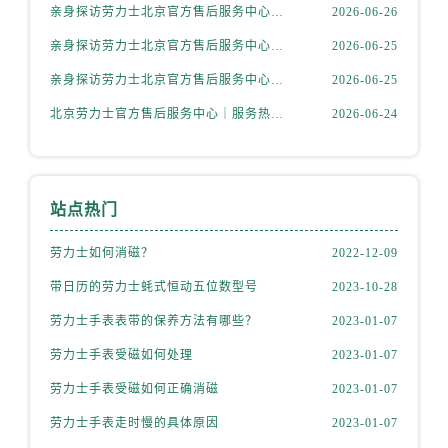
山西省运城市盐湖区河东街劳力士售后服务中心（需提前预约）
亲身探访劳力士北京官方售后服务中心｜详细地址与售后电话（2026年6月最新）
2026-06-26
山西省长治市潞州区英雄中路劳力士售后服务中心（需提前预约）
亲身探访劳力士北京官方售后服务中心｜全新官方服务电话与地址（2026年6月最新）
2026-06-25
山西省太原市迎泽区迎泽街道解放路15号亨得利名表维修授权店3楼劳力士售后服务中心（需提前预约）
亲身探访劳力士北京官方售后服务中心｜网点地址及热线（2026年6月最新）
2026-06-25
天津市和平区赤峰道136号天津国际金融中心26层2603室劳力士售后服务中心（需提前预约）
北京劳力士官方售后服务中心｜服务热线及具体地址权威信息公示（2026年6月最新）
2026-06-24
安徽省安庆市迎江区人民路劳力士售后服务中心（需提前预约）
安徽省蚌埠市蚌山区淮河路劳力士售后服务中心（需提前预约）
安徽省亳州市谯城区魏武大道劳力士售后服务中心（需提前预约）
安徽省池州市贵池区长江路劳力士售后服务中心（需提前预约）
站点热门
安徽省滁州市琅琊区南谯北路劳力士售后服务中心（需提前预约）
劳力士如何消磁？
2022-12-09
安徽省阜阳市颍州区颍州北路劳力士售后服务中心（需提前预约）
带日历的劳力士蚝式恒动五位数型号
2023-10-28
安徽省淮北市相山区淮海路劳力士售后服务中心（需提前预约）
安徽省淮南市田家庵区国庆中路劳力士售后服务中心（需提前预约）
劳力士手表表带的保养方法有哪些？
2023-01-07
安徽省黄山市屯溪区黄山西路劳力士售后服务中心（需提前预约）
劳力士手表受磁如何处理
2023-01-07
安徽省六安市金安区解放中路劳力士售后服务中心（需提前预约）
劳力士手表受磁如何正确消磁
2023-01-07
安徽省马鞍山市雨山区湖南西路劳力士售后服务中心（需提前预约）
劳力士手表走时慢的具体原因
2023-01-07
安徽省宿州市埇桥区人民中路劳力士售后服务中心（需提前预约）