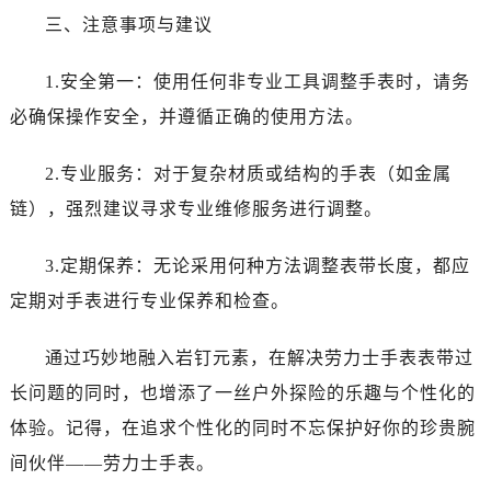
黑龙江省双鸭山市尖山区新兴大街劳力士售后服务中心（需提前预约）
三、注意事项与建议
黑龙江省绥化市北林区新华街与康庄路交叉口劳力士售后服务中心（需提前预约）
黑龙江省伊春市伊美区通河路劳力士售后服务中心（需提前预约）
1.安全第一：使用任何非专业工具调整手表时，请务
吉林省白城市洮北区明仁南街劳力士售后服务中心（需提前预约）
必确保操作安全，并遵循正确的使用方法。
吉林省白山市浑江区浑江大街劳力士售后服务中心（需提前预约）
吉林省吉林市船营区河南街劳力士售后服务中心（需提前预约）
2.专业服务：对于复杂材质或结构的手表（如金属
吉林省辽源市龙山区人民大街劳力士售后服务中心（需提前预约）
链），强烈建议寻求专业维修服务进行调整。
吉林省梅河口市新华街道梅河大街劳力士售后服务中心（需提前预约）
吉林省四平市铁东区紫气大路与南九经街交汇处劳力士售后服务中心（需提前预约）
3.定期保养：无论采用何种方法调整表带长度，都应
吉林省松原市宁江区五环大街劳力士售后服务中心（需提前预约）
定期对手表进行专业保养和检查。
吉林省通化市东昌区环通乡江南大街劳力士售后服务中心（需提前预约）
吉林省延边市延吉市解放路劳力士售后服务中心（需提前预约）
通过巧妙地融入岩钉元素，在解决劳力士手表表带过
辽宁省鞍山市铁东区站前街劳力士售后服务中心（需提前预约）
长问题的同时，也增添了一丝户外探险的乐趣与个性化的
辽宁省本溪市平山区胜利路劳力士售后服务中心（需提前预约）
体验。记得，在追求个性化的同时不忘保护好你的珍贵腕
辽宁省朝阳市双塔区新华路劳力士售后服务中心（需提前预约）
间伙伴——劳力士手表。
辽宁省丹东市振兴区七经街劳力士售后服务中心（需提前预约）