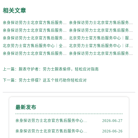
内蒙古自治区赤峰市红山区哈达街劳力士售后服务中心（需提前预约）
相关文章
内蒙古自治区鄂尔多斯市东胜区伊金霍洛街劳力士售后服务中心（需提前预约）
内蒙古自治区呼伦贝尔市海拉尔区中央街劳力士售后服务中心（需提前预约）
亲身探访劳力士北京官方售后服务中心｜全部地址与售后电话（2026年7月最新）
亲身探访劳力士北京官方售后服务中心｜最新地址及服务热线（2026年6月最新）
内蒙古自治区通辽市科尔沁区明仁大街劳力士售后服务中心（需提前预约）
亲身探访劳力士北京官方售后服务中心｜详细地址与售后电话（2026年6月最新）
亲身探访劳力士北京官方售后服务中心｜全新官方服务电话与地址（2026年6月最新）
内蒙古自治区乌海市海勃湾区人民南路劳力士售后服务中心（需提前预约）
亲身探访劳力士北京官方售后服务中心｜网点地址及热线（2026年6月最新）
北京劳力士官方售后服务中心｜服务热线及具体地址权威信息公示（2026年6月最新）
内蒙古自治区乌兰察布市集宁区恩和大街劳力士售后服务中心（需提前预约）
北京劳力士官方售后服务中心｜全部地址与客服热线权威信息公示（2026年6月最新）
北京劳力士官方售后服务中心｜详细网点地址及热线权威信息公示（2026年6月最新）
亲身探访劳力士北京官方售后服务中心｜最新地址与售后热线（2026年6月最新）
亲身探访劳力士北京官方售后服务中心｜维修地址与客服电话（2026年6月最新）
内蒙古自治区锡林郭勒盟市锡林浩特市光明街与额尔敦路交叉口劳力士售后服务中心（需提前预约）
内蒙古自治区兴安盟市乌兰浩特市兴安大街劳力士售后服务中心（需提前预约）
上一篇：
腕表守护者：劳力士腕表偷停，轻松应对指南
山西省大同市平城区迎宾街劳力士售后服务中心（需提前预约）
山西省晋城市城区黄华街劳力士售后服务中心（需提前预约）
下一篇：
劳力士停摆？这五个技巧助你轻松应对
山西省晋中市榆次区顺城街劳力士售后服务中心（需提前预约）
山西省临汾市尧都区解放路劳力士售后服务中心（需提前预约）
山西省吕梁市离石区永宁中路与建设街交叉口劳力士售后服务中心（需提前预约）
最新发布
山西省朔州市朔城区怡西路与鄯阳西街交汇处劳力士售后服务中心（需提前预约）
亲身探访劳力士北京官方售后服务中心｜全部地址与售后电话（2026年7月最新）
2026-06-27
山西省忻州市忻府区和平东街与七一南路交叉口劳力士售后服务中心（需提前预约）
亲身探访劳力士北京官方售后服务中心｜最新地址及服务热线（2026年6月最新）
2026-06-26
山西省阳泉市郊区平阳东街与新城大道交叉口劳力士售后服务中心（需提前预约）