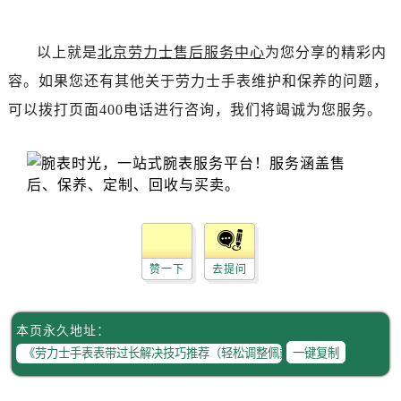
辽宁省抚顺市新抚区东一路劳力士售后服务中心（需提前预约）
辽宁省阜新市海州区解放大街劳力士售后服务中心（需提前预约）
以上就是
北京劳力士售后服务中心
为您分享的精彩内
辽宁省葫芦岛市连山区中央路劳力士售后服务中心（需提前预约）
容。如果您还有其他关于劳力士手表维护和保养的问题，
辽宁省锦州市古塔区中央大街劳力士售后服务中心（需提前预约）
辽宁省辽阳市白塔区新运大街劳力士售后服务中心（需提前预约）
可以拨打页面400电话进行咨询，我们将竭诚为您服务。
辽宁省盘锦市兴隆台区石油大街劳力士售后服务中心（需提前预约）
辽宁省铁岭市银州区南马路劳力士售后服务中心（需提前预约）
辽宁省营口市站前区市府路与渤海大街交叉口劳力士售后服务中心（需提前预约）
辽宁省沈阳市沈河区中街路137号亨得利名表维修授权店1楼劳力士售后服务中心（需提前预约）
辽宁省沈阳市沈河区中街路83号亨得利名表维修授权店1楼劳力士售后服务中心（需提前预约）
北京市朝阳区建国门外大街甲6号华熙国际中心D座11层1102室劳力士售后服务中心（需提前预约）
赞一下
去提问
北京市东城区东长安街1号王府井东方广场W3座6层602室劳力士售后服务中心（需提前预约）
河北省保定市竞秀区朝阳北大街北国先天下劳力士售后服务中心（需提前预约）
本页永久地址：
内蒙古自治区阿拉善盟市左旗土尔扈特大街劳力士售后服务中心（需提前预约）
一键复制
内蒙古自治区巴彦淖尔市临河区新华街劳力士售后服务中心（需提前预约）
内蒙古自治区包头市青山区幸福路甲3号王府井百货名表维修劳力士售后服务中心（需提前预约）