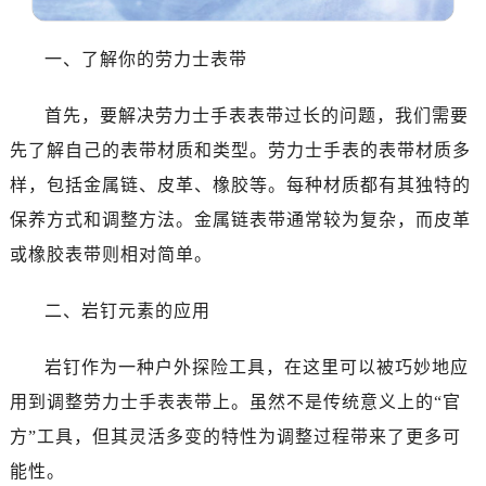
温州市鹿城区锦绣路1067号置信广场10层1015室（需提前预约）
哈尔滨市道里区友谊西路600号富力中心T2座写字楼29层03室（需提前预约）
一、了解你的劳力士表带
大连市中山区人民路15号国际金融大厦7层G室（需提前预约）
佛山市禅城区季华五路57号万科金融中心C座12层1205室（需提前预约）
首先，要解决劳力士手表表带过长的问题，我们需要
东莞市东城街道鸿福东路1号民盈国贸中心T1写字楼9层907室（需提前预约）
先了解自己的表带材质和类型。劳力士手表的表带材质多
无锡市梁溪区人民中路139号恒隆广场写字楼1座11层1104室（需提前预约）
样，包括金属链、皮革、橡胶等。每种材质都有其独特的
南通市崇川区工农路57号圆融广场写字楼16层1603室（需提前预约）
保养方式和调整方法。金属链表带通常较为复杂，而皮革
苏州市苏州工业园区星港街199号苏州中心办公楼C座22层08室（需提前预约）
武汉市江汉区解放大道686号世界贸易大厦38层09室（需提前预约）
或橡胶表带则相对简单。
南宁市青秀区金湖路59号地王大厦12楼1224室（需提前预约）
二、岩钉元素的应用
合肥市蜀山区潜山路111号万象城华润大厦B座12楼03室（需提前预约）
泉州市丰泽区宝洲路729号浦西万达中心写字楼A座7楼709室（需提前预约）
岩钉作为一种户外探险工具，在这里可以被巧妙地应
青岛市南区山东路6号华润大厦B座22层04室（需提前预约）
用到调整劳力士手表表带上。虽然不是传统意义上的“官
烟台市芝罘区胜利路139号万达金融中心A座907室（需提前预约）
长春市朝阳区西安大路727号中银大厦A座(旺进大厦)18层09室（需提前预约）
方”工具，但其灵活多变的特性为调整过程带来了更多可
贵阳市南明区都司高架桥路33号亨特国际金融中心14楼14D（需提前预约）
能性。