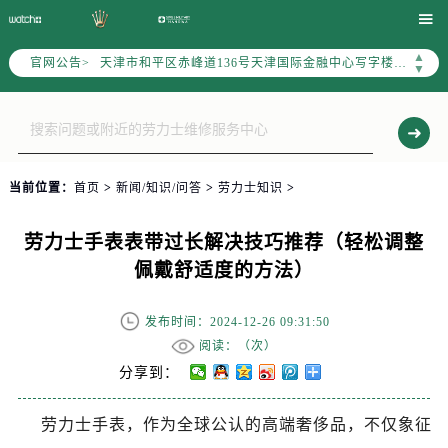
北京市东城区东长安街1号东方广场写字楼W3座6层602室（需提前预约）

北京市朝阳区建国门外大街甲6号华熙国际中心写字楼D座11层1102室（需提前预约）
▲
官网公告>
天津市和平区赤峰道136号天津国际金融中心写字楼26层2603室（需提前预约）
▼
上海市徐汇区虹桥路3号港汇中心写字楼2座37层3705室（需提前预约）
上海市黄浦区南京东路299号宏伊国际广场写字楼8层806室（需提前预约）
南京市秦淮区中山南路1号（新街口）南京中心写字楼22层C1-1室（需提前预约）
常州市新北区龙锦路1590号现代传媒中心写字楼5号楼10层1008室（需提前预约）
当前位置：
首页
>
新闻/知识/问答
>
劳力士知识
>
徐州市鼓楼区淮海东路29号苏宁广场IFC国际金融中心写字楼35层3508室（需提前预约）
扬州市邗江区国展路29号星耀天地写字楼1号楼18层1803室（需提前预约）
劳力士手表表带过长解决技巧推荐（轻松调整
盐城市盐都区世纪大道5号盐城金融城写字楼1号楼16层1604室（需提前预约）
佩戴舒适度的方法）
泰州市海陵区永定东路399号置地商务中心东塔写字楼（华润万象城）17层1706室（需提前预约）
宁波市江北区大闸南路500号来福士广场办公楼20层2009室（需提前预约）
发布时间：2024-12-26 09:31:50
杭州市上城区钱江路1366号华润大厦写字楼A座5层503-5室（需提前预约）
阅读：（
次）
金华市金东区东市南街777号金华万达广场写字楼4号楼22层2209室（需提前预约）
分享到：
绍兴市越城区胜利东路379号世茂天际中心写字楼8层805室（需提前预约）
劳力士手表，作为全球公认的高端奢侈品，不仅象征
嘉兴市南湖区广益路705号嘉兴世界贸易中心写字楼A座13层1304室（需提前预约）