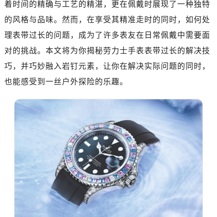
着时间的精确与工艺的精湛，更在佩戴时展现了一种独特
南昌市红谷滩新区红谷中大道998号绿地双子塔（中央广场）A1座办公楼14层07室（需提前预约）
济南市历下区经十路11111号华润中心写字楼（万象城）15层1508室（需提前预约）
的风格与品味。然而，在享受其精准走时的同时，如何处
广州市天河区天河路230号万菱汇国际中心写字楼A塔7层704室（需提前预约）
理表带过长的问题，成为了许多表友在日常佩戴中需要面
广州市越秀区环市东路371-375号世界贸易中心大厦南塔写字楼15层07室（需提前预约）
对的挑战。本文将为你揭秘劳力士手表表带过长的解决技
深圳市罗湖区深南东路5001号华润大厦写字楼17层1701室（需提前预约）
巧，并巧妙融入岩钉元素，让你在解决实际问题的同时，
惠州市惠城区江北文昌一路7号华贸大厦写字楼1座30层05室（需提前预约）
也能感受到一丝户外探险的乐趣。
厦门市思明区湖滨东路95号华润大厦写字楼B座11层1104室（需提前预约）
福州市鼓楼区五四路128-1号恒力城写字楼15层03室（需提前预约）
成都市锦江区人民东路6号SAC东原中心写字楼24层2406B室（需提前预约）
重庆市江北区观音桥步行街2号融恒时代广场写字楼9层902室（需提前预约）
长沙市芙蓉区定王台街道建湘路393号世茂环球金融中心写字楼（芙蓉广场）10层13室（需提前预约）
郑州市二七区铭功路10号华润大厦写字楼29层2905室（需提前预约）
太原市迎泽区解放路15号亨得利名表服务中心（品牌授权店）3层整层（需提前预约）
沈阳市沈河区中街路137号亨得利名表服务中心（品牌授权店）1层整层（需提前预约）
沈阳市沈河区中街路83号亨得利名表服务中心（品牌授权店）1层整层（需提前预约）
乌鲁木齐市天山区红山路26号时代广场（CCMALL）C座17层17-B（需提前预约）