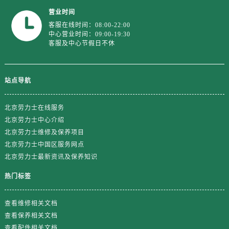
山东省济南市历下区经十路11111号华润中心写字楼（万象城）15层1508室劳力士售后服务中心（需提前预约）
营业时间
山东省济宁市任城区太白楼路劳力士售后服务中心（需提前预约）
客服在线时间：08:00-22:00
山东省莱芜市文化南路8号银座商城名表维修一楼名表维修劳力士售后服务中心（需提前预约）
中心营业时间：09:00-19:30
客服及中心节假日不休
山东省临沂市兰山区解放路劳力士售后服务中心（需提前预约）
山东省日照市东港区烟台路劳力士售后服务中心（需提前预约）
山东省泰安市泰山区财源街道泰山大街劳力士售后服务中心（需提前预约）
站点导航
山东省威海市环翠区新威海路89号振华商厦一楼名表维修劳力士售后服务中心（需提前预约）
山东省潍坊市奎文区东风东街劳力士售后服务中心（需提前预约）
北京劳力士在线服务
山东省枣庄市滕州市北辛路与善国路交叉口劳力士售后服务中心（需提前预约）
北京劳力士中心介绍
北京劳力士维修及保养项目
山东省淄博市张店区金晶大道劳力士售后服务中心（需提前预约）
北京劳力士中国区服务网点
上海市黄浦区南京东路299号宏伊国际广场写字楼8层806室劳力士售后服务中心（需提前预约）
北京劳力士最新资讯及保养知识
上海市徐汇区虹桥路3号港汇中心2座37层3705室劳力士售后服务中心（需提前预约）
浙江省杭州市上城区钱江路1366号华润大厦A座5层503-5室劳力士售后服务中心（需提前预约）
热门标签
浙江省湖州市吴兴区劳动路劳力士售后服务中心（需提前预约）
查看维修相关文档
浙江省嘉兴市南湖区广益路705号嘉兴世界贸易中心A座13层1304室劳力士售后服务中心（需提前预约）
查看保养相关文档
浙江省金华市金东区东市南街777号金华万达广场4号楼22楼2209室劳力士售后服务中心（需提前预约）
查看配件相关文档