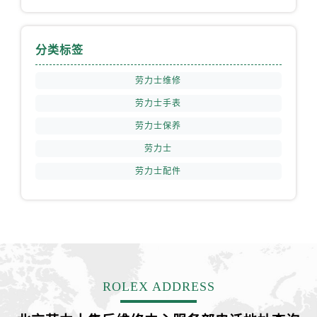
安徽省铜陵市铜官区石城大道劳力士售后服务中心（需提前预约）
安徽省芜湖市镜湖区中山路步行街劳力士售后服务中心（需提前预约）
安徽省宣城市宣州区叠嶂西路劳力士售后服务中心（需提前预约）
分类标签
福建省龙岩市新罗区九一南路劳力士售后服务中心（需提前预约）
劳力士维修
福建省南平市建阳区人民西路劳力士售后服务中心（需提前预约）
劳力士手表
福建省宁德市蕉城区天湖东路劳力士售后服务中心（需提前预约）
福建省莆田市城厢区霞林街道荔华东大道劳力士售后服务中心（需提前预约）
劳力士保养
福建省三明市三元区东乾二路劳力士售后服务中心（需提前预约）
劳力士
福建省漳州市龙文区步港路劳力士售后服务中心（需提前预约）
劳力士配件
江苏省常州市新北区龙锦路1590号现代传媒中心5号楼10层1008室劳力士售后服务中心（需提前预约）
江苏省淮安市清江浦区淮海北路劳力士售后服务中心（需提前预约）
江苏省连云港市海州区通灌北路劳力士售后服务中心（需提前预约）
江苏省南京市秦淮区中山南路1号南京中心22层22-C1-C3室劳力士售后服务中心（需提前预约）
江苏省宿迁市宿城区西湖路劳力士售后服务中心（需提前预约）
江苏省泰州市海陵区永定东路399号置地商务中心东塔（华润万象城）17层1706室劳力士售后服务中心（需提前预约）
ROLEX ADDRESS
江苏省徐州市鼓楼区淮海东路29号苏宁广场IFC国际金融中心35层3508室劳力士售后服务中心（需提前预约）